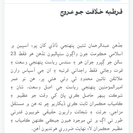
قـرطـبـه خـلافـت جـو عـروج
جڏهن عبدالرحمان ٽئين پنهنجي ڏاڏي کان پوءِ اسپين ۾
اسلامي حڪومت جون واڳون سنڀاليون تڏهن هو فقط 23
سالن جو ڳڀرو جوان هو ۽ سندس رياست پنهنجي وسعت ۽
قوت وڃائي فقط راڄداني قرتبه ۽ ان جي آسپاس وارن
علائقن تائين محدود ٿي وئي هئي پر، هن نو عمر
اميرالمؤمنين پنهنجي رياست جي اصل وسعت، شان ۽
شوڪت ٻيهر حاصل ڪري پاڻ کي وقت جو عظيم ۽
ڪامياب حڪمران ثابت ڪري ڏيکاريو ڇو ته هن ۾ مستقل
مزاجي، جرئت ۽ شجائت واريون حقيقي خوبيون قدرتي
طور تي اڳ ۾ ئي موجود هيون جيڪي ڪنهن ڪامياب ۽
عظيم حڪمران لاءِ نهايت ضروري هونديون آهن.