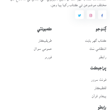
مختلف موضوعن تي ڪتاب رکيا پيا وڃن.
ڳنڍجو
ڪميونٽي
ڪتاب گهر بابت
طريقيڪار
انتظامي سَٿ
عمومي سوال
رابطو
فورم
پراجيڪٽ
فونٽ سرور
لفظيڪار
پيغامِ قرآن
رابطو