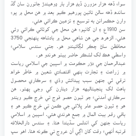
سواءِ ڏهه هزار مزورن ڏيڍ هزار بار ڍوهيندڙ جانورن سان گڏ
سانده ڏهه سالن تائين پورهيو ڪيو بعد ۾ هن محل ۾ پوءِ
وارن حڪمرانن به توسيع ۽ تزعين ڪرائي هئي.
سن 1910ع ۽ ان کانپوءِ هن محل جي کوٽائي ڪرائي وئي
هئي. الزهره جي هن شاهي محل ۾ بادشاهه پنهنجي 3750
محافظن ساڻ چڪر لڳائيندو هو. جتي سندس سلاميءَ
واسطي هڪ لک لشڪر حاضر بيٺو هوندو هو.
عبدالرحمان جي دؤر حڪومت ۾ اسپين جي اسلامي رياست
۾ زراعت ۽ تجارت ٻنهي اقتصادي شعبن ۾ خاطر خواه
ترقي ٿي جنهن سبب پيدائش وڌي ۽ سرڪاري محصول
ٻاهٺ لک پنجيتاليهه هزار دينارن کي وڃي پهتو. هن
سرڪاري آمدنيءَ جو ٽيون حصو فوج تي خرچ ڪيو ويندو
هو ۽ ٽيون حصو عام ڀلائي جي ڪمن تي خرچ ڪبو هو ۽
باقي رقم بيت المال ۾ جمع هوندي هئي. اسپين ۾ اسلامي
رياست جنهن کي اندلس سڏيندا هئا. ۽ سندس دارالخلافه
قرتبه اُنهيءَ وقت کان اڳي اُن عروج تي ڪونه هئا. اهو سڀ