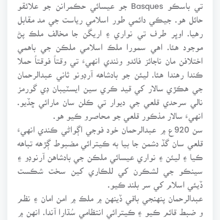
تي باسڪو Basques جو عيسائي حڪمرانن جو علائقو
حائل هو. جيڪي دائمي طور اسلامي رياست جي مد مقابل
رهيا. اوڀر طرف تي نواري ۽ اريگن جا مخالف ملڪ پڻ
موجود هئا. اهي سمورا ملڪ اسلامي ملڪن جي باهمي
اختلافن مان ناجائز فائدو وٺندي انهيءَ تي وقتاً فوقتاً حملا
ڪندا رهندا هئا. ليئن جو بادشاهه آرڊونو ثاني عبدالرحمان
جي هڪڙي سالار کي قيد ڪري سين ايسٽيبان ڊي گورمز
نالي سرحدي قلعي جي ديوار تي ڪلن سان مارائي ڇڏيو.
انهيءَ سالار مذڪور قلعي جو محاصرو ڪيو هو.
سن 920ع ۾ عبدالرحمان خود فوجي اڳواڻي ڪندي انهيءَ
قلعي سان گڏ دشمن جا بيا به ڪيترائي مضبوط ڳڙهه تباهه
ڪيا ۽ ليئن ۽ نواري عيسائي ملڪن جي بادشاهن آرنوڊو ۽
سينڪو جي لشڪرن کي للڪاري کين سخت شڪست
ڏيئي اسلام کي سر بلند ڪيو.
عبدالرحمان پنهنجي باقي ڏينهن ۾ ملڪ ۾ امن امان ۽ نظم
و ضبط قائم ڪيو ۽ ڪيترائي انتظامي سُڌارا آندا. انهن ۾