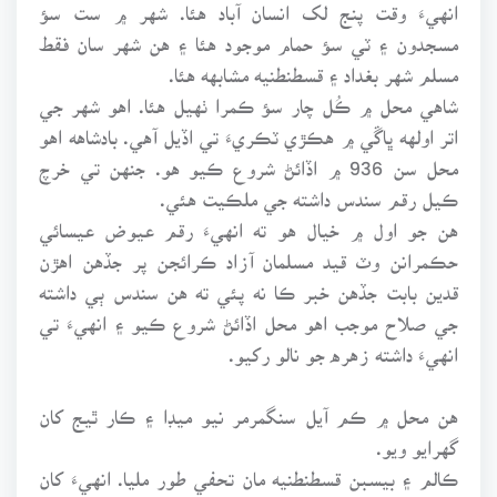
انهيءَ وقت پنج لک انسان آباد هئا. شهر ۾ ست سؤ
مسجدون ۽ ٽي سؤ حمام موجود هئا ۽ هن شهر سان فقط
مسلم شهر بغداد ۽ قسطنطنيه مشابهه هئا.
شاهي محل ۾ ڪُل چار سؤ ڪمرا ٺهيل هئا. اهو شهر جي
اتر اولهه ڀاڱي ۾ هڪڙي ٽڪريءَ تي اڏيل آهي. بادشاهه اهو
محل سن 936 ۾ اڏائڻ شروع ڪيو هو. جنهن تي خرچ
ڪيل رقم سندس داشته جي ملڪيت هئي.
هن جو اول ۾ خيال هو ته انهيءَ رقم عيوض عيسائي
حڪمرانن وٽ قيد مسلمان آزاد ڪرائجن پر جڏهن اهڙن
قدين بابت جڏهن خبر ڪا نه پئي ته هن سندس ٻي داشته
جي صلاح موجب اهو محل اڏائڻ شروع ڪيو ۽ انهيءَ تي
انهيءَ داشته زهره جو نالو رکيو.
هن محل ۾ ڪم آيل سنگمرمر نيو ميڊا ۽ ڪار ٿيج کان
گهرايو ويو.
ڪالم ۽ بيسبن قسطنطنيه مان تحفي طور مليا. انهيءَ کان