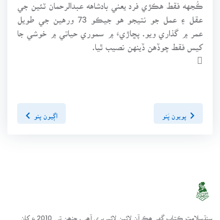
ڪُجهه فقط هڪڙي فرد يعني بادشاهه عبدالرحمان ٽئين جي
عقل ۽ عمل جو نتيجو هو جيڪو 73 ورهين جي طويل
عمر ۾ گذاري ويو. پڇاڙيءَ ۾ سموري حياتي ۾ خوشي جا
کيس فقط چوڏهن ڏينهن نصيب ٿيا.

پويون پَنو
اڳيون پنو
سنڌسلامت ڪتاب گهر ھڪ آن لائين لائبريري آھي، جنھن تي 2010ع کان