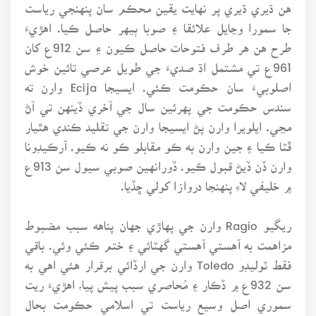
هن ڌيري ڌيري پر نهايت يقين محڪم سان پنهنجي رياست
جا سمورا وڃايل علائقا ۽ صوبا ٻيهر حاصل ڪيا. اهڙيءَ
طرح هن هر طرف فتوحات حاصل ڪيون ۽ سن 912ع کان
961ع تي مشتمل اڌ صديءَ جي طويل عرصي تائين خوش
اصلوبيءَ سان حڪومت ڪئي. ايسيجا Ecija وارن ته
سندس حڪومت جي پهرئين سال جي آخري ڏينهن تي آڻ
مڃي. ايلويرا وارن پڻ ايسيجا وارن جي تقليد ڪندي هٿيار
ڦٽا ڪيا ۽ جين وارن به ڪو مقابلو ڪو نه ڪيو. آرڪيڊونا
وارن ڏن ڏيڻ قبول ڪيو. ڏورانهين صوبي سيول سن 913ع
۾ خليفي لاءِ پنهنجا دروازا کولي ڇڏيا.
ريگيو Ragio وارن جي پهاڙي جهان پناهه سبب مضبوط
مزاهمت به آهستي آهستي گهٽائي ۽ ختم ڪئي وئي. باقي
فقط ٽوليڊو Toledo وارن جي ارڏائي برقرار هئي اهي به
سن 932ع ۾ ڏڪار ۽ مُحاصري سبب پيش پيا، اهڙيءَ ريت
سموري اصل وسيع رياست تي اسلامي حڪومت بحال