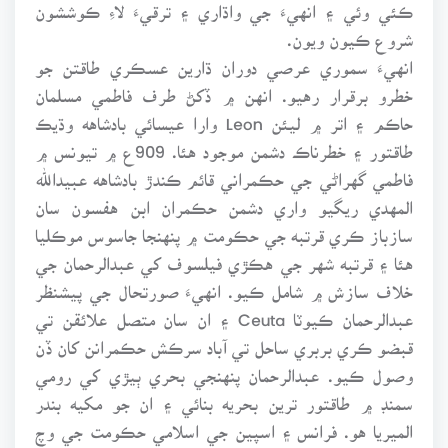
ڪئي وئي ۽ انهيءَ جي واڌاري ۽ ترقيءَ لاءِ ڪوششون
شروع ڪيون ويون.
انهيءَ سموري عرصي دوران ڌارين عسڪري طاقتن جو
خطرو برقرار رهيو. انهن ۾ ڏکڻ طرف فاطمي مسلمان
حاڪم ۽ اتر ۾ ليئن Leon وارا عيسائي بادشاهه وڌيڪ
طاقتور ۽ خطرناڪ دشمن موجود هئا. 909ع ۾ تيونس ۾
فاطمي گهراڻي جي حڪمراني قائم ڪندڙ بادشاهه عبيدالله
المهدي ريگيو واري دشمن حڪمران ابن هفسون سان
سازباز ڪري قرتبه جي حڪومت ۾ پنهنجا جاسوس موڪليا
هئا ۽ قرتبه شهر جي هڪڙي فيلسوف کي عبدالرحمان جي
خلاف سازش ۾ شامل ڪيو. انهيءَ صورتحال جي پيشنظر
عبدالرحمان ڪيوٽا Ceuta ۽ ان سان متصل علائقن تي
قبضو ڪري بربري ساحل تي آباد سرڪش حڪمرانن کان ڏن
وصول ڪيو. عبدالرحمان پنهنجي بحري ٻيڙي کي رومي
سمنڊ ۾ طاقتور ترين بحريه بنائي ۽ ان جو مکيه بندر
الميريا هو. فرانس ۽ اسپين جي اسلامي حڪومت جي وچ