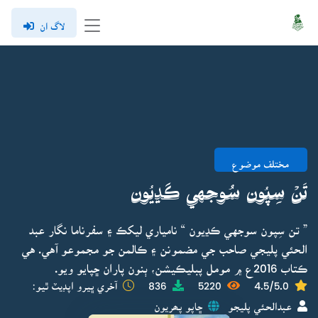
لاگ ان
مختلف موضوع
تَنۡ سِپُون سُوجهي ڪَڍيُون
” تن سِپون سوجهي ڪڍيون “ نامياري ليکڪ ۽ سفرناما نگار عبد
الحئي پليجي صاحب جي مضمونن ۽ ڪالمن جو مجموعو آهي. هي
ڪتاب 2016ع ۾ مومل پبليڪيشن، ٻنون پاران ڇپايو ويو.
4.5/5.0
5220
836
آخري ڀيرو اپڊيٽ ٿيو:
عبدالحئي پليجو
ڇاپو پھريون