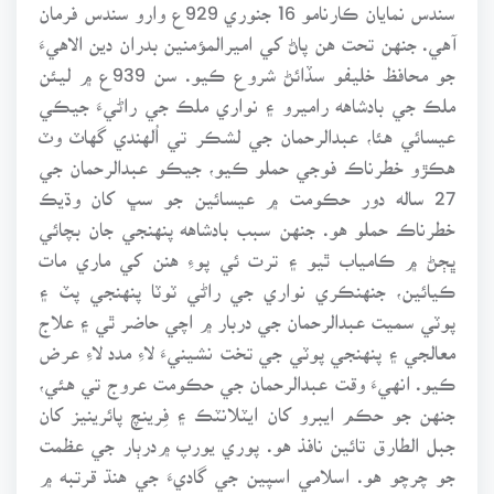
سندس نمايان ڪارنامو 16 جنوري 929ع وارو سندس فرمان
آهي. جنهن تحت هن پاڻ کي اميرالمؤمنين بدران دين الاهيءَ
جو محافظ خليفو سڏائڻ شروع ڪيو. سن 939ع ۾ ليئن
ملڪ جي بادشاهه راميرو ۽ نواري ملڪ جي راڻيءَ جيڪي
عيسائي هئا، عبدالرحمان جي لشڪر تي اُلهندي گهاٽ وٽ
هڪڙو خطرناڪ فوجي حملو ڪيو، جيڪو عبدالرحمان جي
27 ساله دور حڪومت ۾ عيسائين جو سڀ کان وڌيڪ
خطرناڪ حملو هو. جنهن سبب بادشاهه پنهنجي جان بچائي
ڀڄڻ ۾ ڪامياب ٿيو ۽ ترت ئي پوءِ هنن کي ماري مات
ڪيائين، جنهنڪري نواري جي راڻي ٽوٽا پنهنجي پٽ ۽
پوٽي سميت عبدالرحمان جي دربار ۾ اچي حاضر ٿي ۽ علاج
معالجي ۽ پنهنجي پوٽي جي تخت نشينيءَ لاءِ مدد لاءِ عرض
ڪيو. انهيءَ وقت عبدالرحمان جي حڪومت عروج تي هئي،
جنهن جو حڪم ايبرو کان ايٽلانٽڪ ۽ فِرينچ پائرينيز کان
جبل الطارق تائين نافذ هو. پوري يورپ ۾درٻار جي عظمت
جو چرچو هو. اسلامي اسپين جي گاديءَ جي هنڌ قرتبه ۾