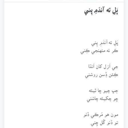
ڀَلِ ته آندَمِ پِني
ڀَلِ ته آندَمِ پِني
ڪر نه منهنجي ڪِني
جي اَزل کان اَنڌا
ڪِئن ڏِسن روشني
ڄڀ چيو ڇا ٿيئه
ڇو چکيئه چاشني
مون هو مُرڪي ڏٺو
تو ڏنو گُل ڇِني