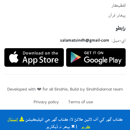
لفظيڪار
پيغامِ قرآن
رابطو
اي-ميل:
salamatsindh@gmail.com
Developed with ❤️ for all Sindhis. Build by
SindhSalamat
team
Privacy policy
Terms of use
ڪتاب گهر کي آف لائين ھلائڻ لاءِ ڪتاب گهر جي ائپليڪيشن
انسٽال
ڪريو
| ✖ ٻيھر نہ ڏيکاريو