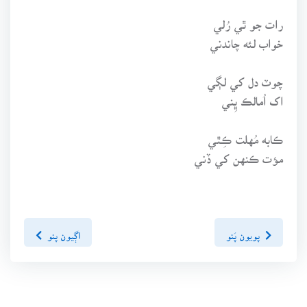
رات جو ٿي رُلي
خواب لئه چاندني
چوٽ دل کي لڳي
اک اُمالڪ ڀِني
ڪابه مُهلت ڪِٿي
مؤت ڪنهن کي ڏني
پويون پَنو
اڳيون پنو