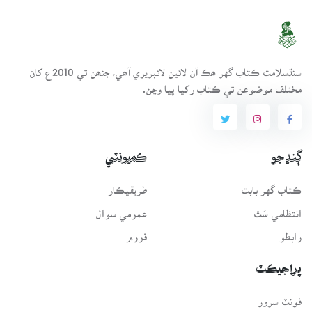
سنڌسلامت ڪتاب گهر ھڪ آن لائين لائبريري آھي، جنھن تي 2010ع کان
مختلف موضوعن تي ڪتاب رکيا پيا وڃن.
ڳنڍجو
ڪميونٽي
ڪتاب گهر بابت
طريقيڪار
انتظامي سَٿ
عمومي سوال
رابطو
فورم
پراجيڪٽ
فونٽ سرور