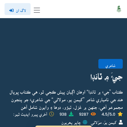
لاگ ان
شاعري
جيءَ ۾ ٽانڊا
ڪتاب ”جيءَ ۾ ٽانڊا“ اوهان اڳيان پيش ڪجي ٿو. هي ڪتاب ڀوپال
هند جي نامياري شاعر ”کيمن يو. مولاڻي“ جي شاعريءَ جو پنجون
مجموعو آهي، جنهن ۾ غزل، ٽيڙو، دوها ۽ وايون شامل آهن
4.5/5.0
9287
938
آخري ڀيرو اپڊيٽ ٿيو:
کيمن يوُ، موُلاڻي
ڇاپو پھريون