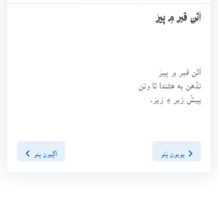
اَٿن قبر ۾ پيرَ
اَٿن قبر ۾ پيرَ
تڏهن به هڻندا ٿا وتن
پيشُ زبر ۽ زيرَ.
پويون پَنو
اڳيون پنو