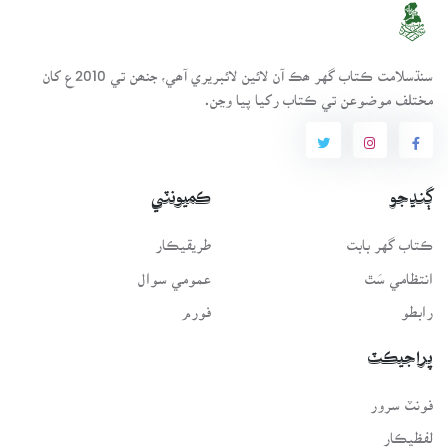
سنڌسلامت ڪتاب گهر ھڪ آن لائين لائبريري آھي، جنھن تي 2010ع کان
مختلف موضوعن تي ڪتاب رکيا پيا وڃن.
ڳنڍجو
ڪميونٽي
ڪتاب گهر بابت
طريقيڪار
انتظامي سَٿ
عمومي سوال
رابطو
فورم
پراجيڪٽ
فونٽ سرور
لفظيڪار