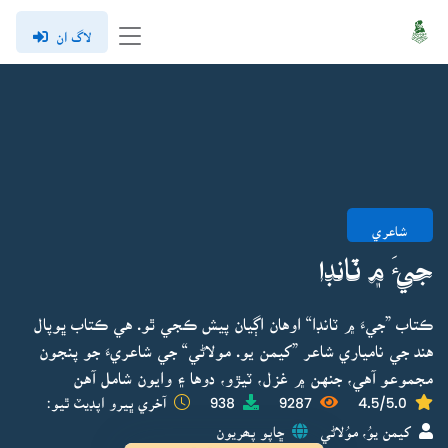
لاگ ان
شاعري
جيءَ ۾ ٽانڊا
ڪتاب ”جيءَ ۾ ٽانڊا“ اوهان اڳيان پيش ڪجي ٿو. هي ڪتاب ڀوپال
هند جي نامياري شاعر ”کيمن يو. مولاڻي“ جي شاعريءَ جو پنجون
مجموعو آهي، جنهن ۾ غزل، ٽيڙو، دوها ۽ وايون شامل آهن
4.5/5.0
9287
938
آخري ڀيرو اپڊيٽ ٿيو:
کيمن يوُ، موُلاڻي
ڇاپو پھريون