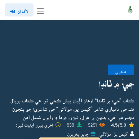
لاگ ان
شاعري
جيءَ ۾ ٽانڊا
ڪتاب ”جيءَ ۾ ٽانڊا“ اوهان اڳيان پيش ڪجي ٿو. هي ڪتاب ڀوپال
هند جي نامياري شاعر ”کيمن يو. مولاڻي“ جي شاعريءَ جو پنجون
مجموعو آهي، جنهن ۾ غزل، ٽيڙو، دوها ۽ وايون شامل آهن
4.5/5.0
9291
939
آخري ڀيرو اپڊيٽ ٿيو:
کيمن يوُ، موُلاڻي
ڇاپو پھريون