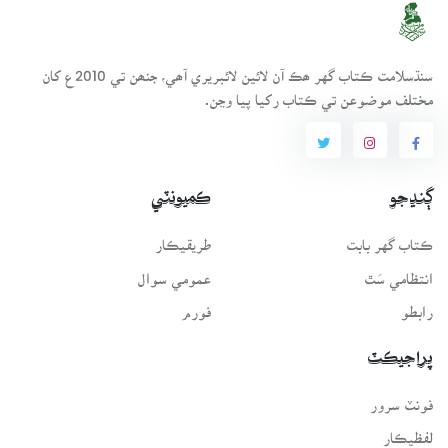
سنڌسلامت ڪتاب گهر ھڪ آن لائين لائبريري آھي، جنھن تي 2010ع کان
مختلف موضوعن تي ڪتاب رکيا پيا وڃن.
ڳنڍجو
ڪميونٽي
ڪتاب گهر بابت
طريقيڪار
انتظامي سَٿ
عمومي سوال
رابطو
فورم
پراجيڪٽ
فونٽ سرور
لفظيڪار