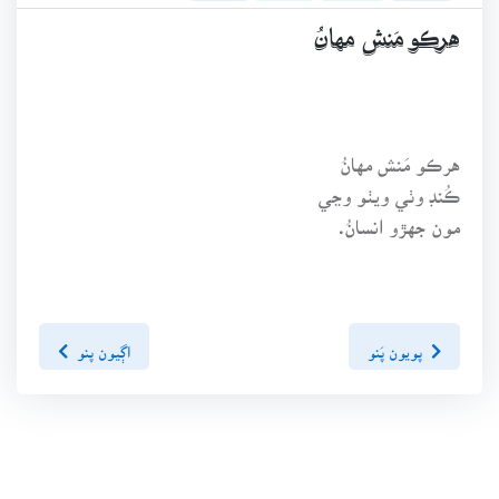
هرڪو مَنش مهانُ
هرڪو مَنش مهانُ
ڪُنڊ وٺي ويٺو وڃي
مون جهڙو انسانُ.
پويون پَنو
اڳيون پنو