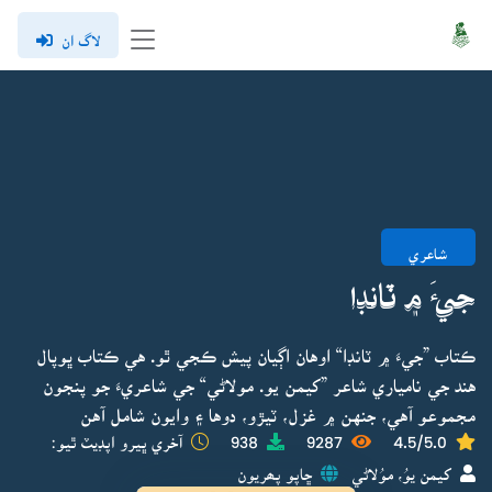
لاگ ان
شاعري
جيءَ ۾ ٽانڊا
ڪتاب ”جيءَ ۾ ٽانڊا“ اوهان اڳيان پيش ڪجي ٿو. هي ڪتاب ڀوپال
هند جي نامياري شاعر ”کيمن يو. مولاڻي“ جي شاعريءَ جو پنجون
مجموعو آهي، جنهن ۾ غزل، ٽيڙو، دوها ۽ وايون شامل آهن
4.5/5.0
9287
938
آخري ڀيرو اپڊيٽ ٿيو:
کيمن يوُ، موُلاڻي
ڇاپو پھريون