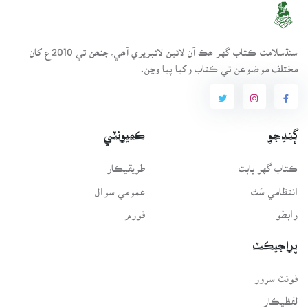
سنڌسلامت ڪتاب گهر ھڪ آن لائين لائبريري آھي، جنھن تي 2010ع کان
مختلف موضوعن تي ڪتاب رکيا پيا وڃن.
ڳنڍجو
ڪميونٽي
ڪتاب گهر بابت
طريقيڪار
انتظامي سَٿ
عمومي سوال
رابطو
فورم
پراجيڪٽ
فونٽ سرور
لفظيڪار