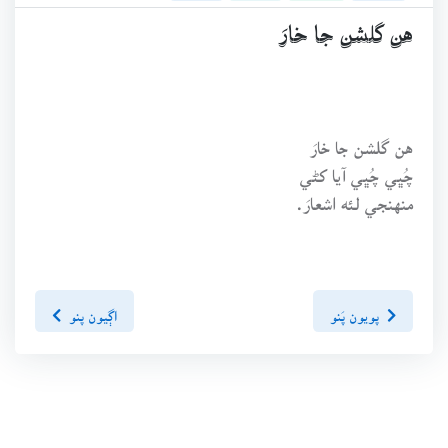
هن گلشن جا خارَ
هن گلشن جا خارَ
چُڀي چُڀي آيا کڻي
منهنجي لئه اشعارَ.
پويون پَنو
اڳيون پنو