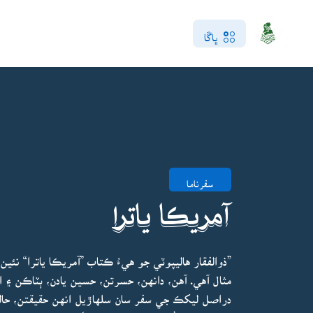
ڀاڱا
سفرناما
آمريڪا ياترا
”ذوالفقار هاليپوٽي جو هيءُ ڪتاب ”آمريڪا ياترا“ ن
مثال آهي. آهن، دانهن، حسرتن، حسين يادن، ٻٽاڪن ۽ ا
دراصل ليکڪ جي سفر سان سلهاڙيل انهن حقيقتن، حالت