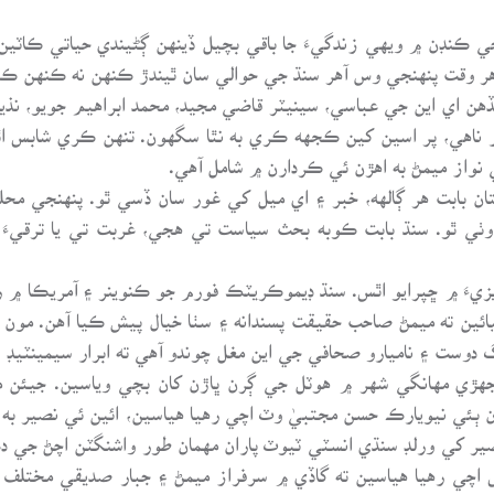
ڊن ۾ ويهي زندگيءَ جا باقي بچيل ڏينهن ڳڻيندي حياتي ڪاٽين ٿا، 
وقت پنهنجي وس آهر سنڌ جي حوالي سان ٿيندڙ ڪنهن نه ڪنهن ڪم ۽
ڪڏهن اي اين جي عباسي، سينيٽر قاضي مجيد، محمد ابراهيم جويو، نذ
ار ناهي، پر اسين کين ڪجهه ڪري به نٿا سگهون. تنهن ڪري شابس 
 نواز ميمڻ به اهڙن ئي ڪردارن ۾ شامل آهي.
ان بابت هر ڳالهه، خبر ۽ اي ميل کي غور سان ڏسي ٿو. پنهنجي م
ٺي ٿو. سنڌ بابت ڪوبه بحث سياست تي هجي، غربت تي يا ترقيءَ 
َ ۾ ڇپرايو اٿس. سنڌ ڊيموڪريٽڪ فورم جو ڪنوينر ۽ آمريڪا ۾ رهندڙ
 چيائين ته ميمڻ صاحب حقيقت پسندانه ۽ سٺا خيال پيش ڪيا آهن. مو
رگ دوست ۽ ناميارو صحافي جي اين مغل چوندو آهي ته ابرار سيمينٽيڊ
هڙي مهانگي شهر ۾ هوٽل جي ڳرن ڀاڙن کان بچي وياسين. جيئن
ن ٻئي نيويارڪ حسن مجتبيٰ وٽ اچي رهيا هياسين، ائين ئي نصير ب
ر کي ورلڊ سنڌي انسٽي ٽيوٽ پاران مهمان طور واشنگٽن اچڻ جي دعو
س اچي رهيا هياسين ته گاڏي ۾ سرفراز ميمڻ ۽ جبار صديقي مختلف هو