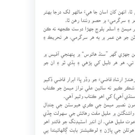
انهن کان اسان جا هيءُ ماڻهو لک درجا بهتر
 سرگرميءَ ۾ حصو وٺندا رهن ٿا.
ير ميمڻ ۽ اسلم بلوچ جهڙا دوست ڪجهه نه ڪن
اٿن جو هن عمر ۾ به هر سرگرمي، هر تحريڪ ۽
حلن جهڙي گهر ”سنڌ هائوس“ ۾ پنهنجي آفيس ۾
تي، هو هر دليل کي پڙهي ۽ ٻڌي ٿو ۽ ان جو
 ارشاد قاضيءَ جو وڏو ڀاءُ ابرار قاضي ڏکيو
ن شڪر ڪيو ته سائين علي نواز ميمڻ جو ڪتاب
 سنڌي آهي) کي اهو ڪتاب وڻيو آهي.
 مون نصير ميمڻ جي ڪري هيوسٽن جي چنڊال
ه واشنگٽن ۾ مليل مفت رهائش جي سهولت ڇڏي
ت مليل هئي. ان انڊر اسٽيڊنگ جو فائدو اهو
ٽلن جي ڀاڙن ۽ لوڪيشنز بابت ڳالهائيندا پي