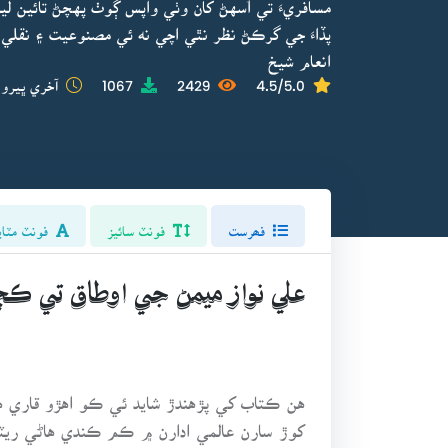
مسافريءَ تي اُسهڻ کان وٺي واپس ڳوٺ پهچڻ تائين ليک
پڏاءَ جي گرڪڻ نظر نٿي اچي نه ئي مصنوعيت ۽ نقلي
انعام شيخ
4.5/5.0
2429
1067
آخري ڀيرو 
فھرست
فونٽ سائيز
فونٽ مٽاي
علي نواز ميمڻ جي اوطاق تي ڪ
کوڙ سارن عالمي ادارن ۾ ڪم ڪندي هاڻي ريٽائ