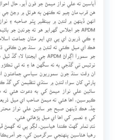
آياسين ته علي نواز ميمڻ جو فون آيو. حال احو
هن قرب مان چيو ته ڪنهن به هوٽل ۾ وڃڻ جي ض
انهن ڏينهن ۾ لنڊن ۾ بينظير ڀٽو صاحبه ۽ نو
APDM جو اجلاس گهرايو هو ته چونڊن جو 
۽ ڪي ڌريون اي پي ڊي ايم مٿان جماعت اسلام
هڪ اي ميل ڪئي ته لنڊن ۾ سنڌ جون ڪافي ڌري
جو سمورا اڳواڻ APDM جي ا
نوٽيس تي گڏجي به نه سگهن ها ۽ نه ئي تڪڙو ڪو 
ان وقت سنڌ جون سموريون سياسي جماعتون ائ
پارٽي کان سواءِ لنڊن ۾ سنڌي تنظيمن کي گڏ ڪر
سائين علي نواز ميمڻ کي به دعوت هئي ته هو 
ڪيوسين، اها هئي ته ميمڻ صاحب اي ميل ذريعي
ڇڏ. هڪ ڏينهن صبح جو سائين علي نواز محتر
کي ۽ نصير کي اها اي ميل پڙهائي هئي.
ننڊ تمام گهٽ ڪندا هياسين. لڳو پي ته گهمڻ
رهيا هئاسين پنهنجي سرگرمين کي، جو آمريڪا گ