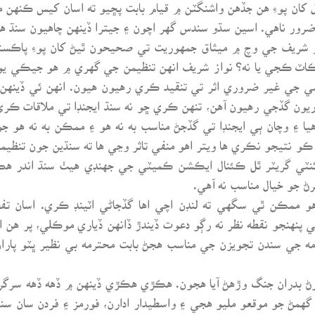
ال کان پوءِ هن جڏهن واشنگٽن ۾ قيام بابت پڇيو ته اسان کيس ڪنهن 
رور ناهي. اسين سڌو سندس گهر اچون ۽ جيترا ڏينهن چاهيون سنڌ ه
از شريف جي وچ ۾ ميثاق جمهوريت تي صحيحون ٿيڻ کان پوءِ پاڪست
بائيڪاٽ ڪجي يا نه؟ نواز شريف انهن تنظيمن جي گهري ۾ هو جيڪي ي
ي جي غير ضروري اثر تي تنقيد ڪري رهيون هيون. انهن ئي ڏينهن
ون گڏجي رهيون آهن، تنهن ڪري ڇو نه سنڌ ايجنڊا تي ملاقات ڪري
يجنڊا لاءِ گڏ ٿيل هيا ۽ وچان ٻي ايجنڊا تي گڏجڻ مناسب به نه هو ۽ ممڪن به 
نتيجو نڪري ها ويتر اهو منفي تاثر وڃي ها ته سنڌين جون تنظيمون لن
نٽي گريٽر ٿل ڪئنال ايڪشن ڪميٽي جي جهنڊي هيٺ سنڌ اندر هڪ ن
ڻ جو خيال مناسب نه آهي.
ممڪن ٿي سگهي ته لنڊن اچي اها گڏجاڻي اٽينڊ ڪري. اسان تفصيلي
 پنهنجو نقطه نظر نه رڳو دعوت ڏيندڙ ڏانهن ڏياري موڪلي، پر هن 
مه جي سندن تجويزن جي مناسب هجڻ بابت محترمه بي نظير ڀٽو پار
 ڦرڻ بدران جنگ وڙهڻ آيا هجون. هڪڙي هڪڙي ڏينهن ۾ ڏهه ڏهه س
همڻ جو موقعو مليو هجي ۽ واسطيدار ادارن، فورمز ۽ فردن سان سنڌ ج