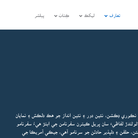
تعارف
ليکڪ
ڪِتابَ
پبلشر
ئين نڪوري ڊڪشن، نئين دور ۽ نئين انداز جو هڪ دلڪش ۽ نمايان
ڻوڻندڙ لفاظيءَ سان ڀريل ڪيترن سفرنامن جي ابتڙ هيءُ سفرنامو
ن، حلقن ۽ دلپذير حادثن جو سرنامو آهي، جيڪي آمريڪا جي