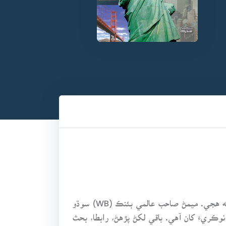
هن ڪتاب کي پڙهندڙ شايد ئي ڪو اهڙو قاري هوندو، جيڪو واشنگٽن ڊي سي ۾ رهندڙ علي نواز ميمڻ کان واقف نه هجي. ميمڻ صاحب عالمي بئنڪ (WB) سوڌو
ڪريءَ کان آهي. باقي لکڻ پڙهڻ، رابطا، بحث