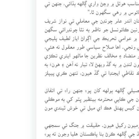
مناسب هوٽل ۾ وڃڻ واري ڳالهه ٻڌائي، جنهن تي
ائوس ۾ رهي سگهون ٿا.“
ان اندر عام چونڊن جي معاملي تي نواز شريف
ونين ڪائونسل جو ناظم به نٿا چونڊرائي سگهن
 ۾ عوامي تحريڪ جي اڳواڻ اياز لطيف پليجي
 وٺجي. اها صلاح سياسي طور معقول نه هئي،
نه هو جو متضاد ۽ مخالف نظرين جا ماڻهو ايتري تڪڙي
ڊن ۾ به گڏ ويهڻ لاءِ تيار نه آهن ۽ هونءَ به
قاطي ايجنڊا تي گڏ هيون، تنهن ڪري پيپلز
 ڳالهه ٻولهه کان پوءِ جنهن راءِ تي اتفاق
ان جي ڪاپي محترمه بينظير ڀٽو کي به موڪلي
ان کيس پهتل هڪ اي ميل تي خوش ٿيندي مون
رگرميون رکيل هيون. حقيقت ۾ جنگ ئي سمجهي
ي ڳالهه ڪرڻ بنا پاڪستان هليا وڃون ته پوءِ