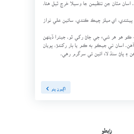
سان مٿان جن تنظيمن جا وسيلا خرچ ٿيل هئا،
پيئندي، اي ميلز چيڪ ڪندي، سائين علي نواز
ه ڪو هو هر شيءِ جي ڄاڻ رکي ٿو. جيترا ڏينهن
هن. اسان تي جيڪو به ڪم يا بار رکندؤ، پويان
ن ۽ پاڻ سنڌ لاءِ ائين ئي سرگرم رهي.
اڳيون پنو
رابطو