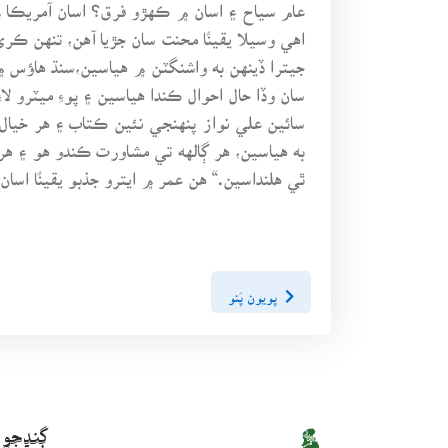
عام سياح ۽ اسان ۾ ڪهڙو فرق؟ اسان آمريڪا ۾
اهي وسيلا يقينًا محنت سان جڙيا آهن، تنهن
جيترا ڏينهن به واشنگٽن ۾ هياسين،سنڌ هاؤس 
سان وڏا حال احوال ڪندا هياسين ۽ پوءِ ميٽرو لاءِ 
سائين علي نواز پنهنجي نئين ڪتاب ۽ هر خيال م
به هياسين، هر ڳالهه تي مشاورت ڪندو هو ۽ هر 
ٿي هلنداسين.“ هن عمر ۾ ايترو جذبو يقينًا اسان
پويون پَنو
ڳنڍجو