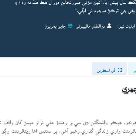
ڪ سان پيش آيا. انهن مڙني صورتحالن دوران هڪ هنڌ به وڌاءَ ۽
 پڻي جي ترڪڻ موجود ٿي لڳي.“
اپڊيٽ ٿيو:
ذوالفقار هاليپوٽو
ڇاپو پھريون
و
فُل اسڪرين
چهري
رمنٽ واري زندگي گذاري رهيو آهي، پر سندس اها ريٽائرمنٽ رڳو نو