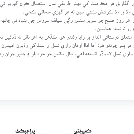
 گذاريل هر هڪ منٽ کي بهتر طريقي سان استعمال ڪرڻ گهريو ٿي. ا
 ڪري وڌ ۾ وڌ ڪوشش ڪئي سين ته هر گهڙي سجائي ڪجي.
۾ هر روز صبح جو سوير ستين وڳي سيلف سروس جي بنياد تي چانهه 
روانا ٿيندا هياسين.
تعلق دوستاڻي انداز ۾ رايا وٺندو هو. ڪڏهن به اهو تاثر نه ڏنائين ت
هر پيو چوندو هو: ”ها ادا! اوهان واري نسل ۾ سنڌ کي وڏيون اميدون آ
 واري نسل لاءِ وڏو اتساهه آهي. شال سائين جو حوصلو ۽ جذبو جوان ره
ڪميونٽي
پراجيڪٽ