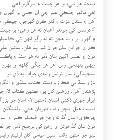
مباحثا هر شيءِ ۾ هو چست ۽ سرگرم آهي.
اهي ماڻهو جيڪي عمر جي ان حصي ۾ گهرن جي ڪن
آهن ۽ سندن عزت ۽ قدر ڪرڻ گهرجي. جيڪي هر 
آءٌ دوستن کي چوندو آهيان ته هن وهيءَ ۾ جي
۽ گهرن ۾ ويٺا هجن ته نه رڳو انهن تي ڪا مي
ڪم ۾ جوانن سان جوان ٿيو پيا هلن. سائين علي
مون ۽ نصير اکين سان ڏٺو ته هو سنڌ ۽ پاڪست
ويهي پنهنجي وس آهر هر چڱي ڳالهه ۾ بهرو و
سنجيدگيءَ سان نوٽس وٺندي جواب به ڏي ٿو.
تازو سنڌ تي هڪ زبردست ڪتاب سنڌي ۽ انگريزيء
پڙهندڙ آهي. ورهين کان پوءِ ڪنهن ڪتاب لاءِ
ابرار جهڙي ڏکئي انسان (جنهن لاءِ اسان جو بز
قسمت هيل سڄو وقت مهربان هئي. واشنگٽن ج
چوڪڙيءَ سان گڏ نه وڃڻ جو فيصلو ڪيو ۽ اسا
مون سان گڏ هوٽل ۾ رهڻ کي ترجيح ڏني جو نصي
ٿيو جو جنهن وقت اسين ميامي کان آرلينڊ واپ