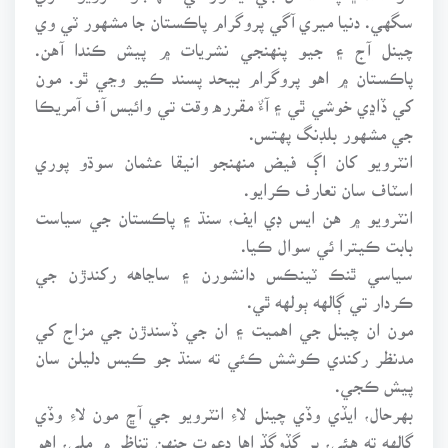
سگهي. دنيا ميري آگي پروگرام پاڪستان جا مشهور ٽي وي
چينل آج ۽ جيو پنهنجي نشريات ۾ پيش ڪندا آهن.
پاڪستان ۾ اهو پروگرام بيحد پسند ڪيو وڃي ٿو. مون
کي ڏاڍي خوشي ٿي ۽ آءٌ مقرره وقت تي وائيس آف آمريڪا
جي مشهور بلڊنگ پهتس.
انٽرويو کان اڳ فيض منهنجو انيقا عثمان سوڌو پوري
اسٽاف سان تعارف ڪرايو.
انٽرويو ۾ هن ايس ڊي ايف، سنڌ ۽ پاڪستان جي سياست
بابت ڪيترا ئي سوال ڪيا.
سياسي ٿنڪ ٽينڪس دانشورن ۽ ساڃاهه رکندڙن جي
ڪردار تي ڳالهه ٻولهه ٿي.
مون ان چينل جي اهميت ۽ ان جي ڏسندڙن جي مزاج کي
مدنظر رکندي ڪوشش ڪئي ته سنڌ جو ڪيس دليلن سان
پيش ڪجي.
بهرحال، ايڏي وڏي چينل لاءِ انٽرويو جي آڇ مون لاءِ وڏي
ڳالهه ته هئي، پر گڏوگڏ اها دعوت جنهن تناظر ۾ ملي، اهو