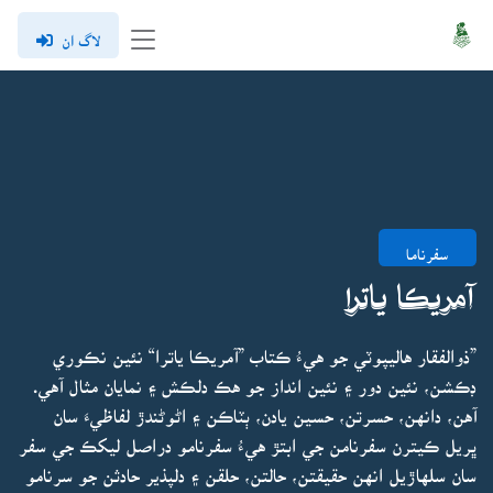
لاگ ان
سفرناما
آمريڪا ياترا
”ذوالفقار هاليپوٽي جو هيءُ ڪتاب ”آمريڪا ياترا“ نئين نڪوري
ڊڪشن، نئين دور ۽ نئين انداز جو هڪ دلڪش ۽ نمايان مثال آهي.
آهن، دانهن، حسرتن، حسين يادن، ٻٽاڪن ۽ اڻوڻندڙ لفاظيءَ سان
ڀريل ڪيترن سفرنامن جي ابتڙ هيءُ سفرنامو دراصل ليکڪ جي سفر
سان سلهاڙيل انهن حقيقتن، حالتن، حلقن ۽ دلپذير حادثن جو سرنامو