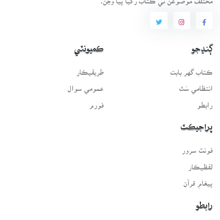
ڳنڍجو
ڪميونٽي
ڪتاب گهر بابت
طريقيڪار
انتظامي سَٿ
عمومي سوال
رابطو
فورم
پراجيڪٽ
فونٽ سرور
لفظيڪار
پيغامِ قرآن
رابطو