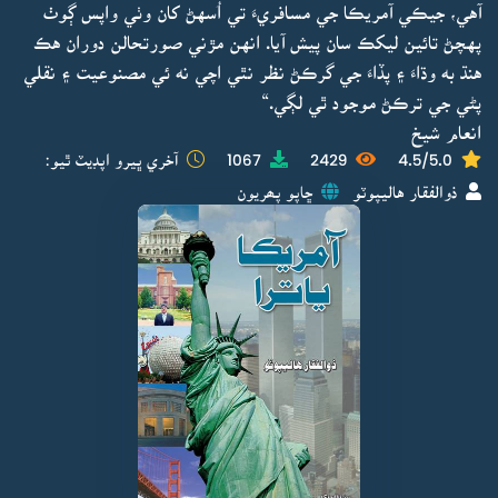
آهي، جيڪي آمريڪا جي مسافريءَ تي اُسهڻ کان وٺي واپس ڳوٺ
پهچڻ تائين ليکڪ سان پيش آيا. انهن مڙني صورتحالن دوران هڪ
هنڌ به وڌاءَ ۽ پڏاءَ جي گرڪڻ نظر نٿي اچي نه ئي مصنوعيت ۽ نقلي
پڻي جي ترڪڻ موجود ٿي لڳي.“
انعام شيخ
4.5/5.0
2429
1067
آخري ڀيرو اپڊيٽ ٿيو:
ذوالفقار هاليپوٽو
ڇاپو پھريون