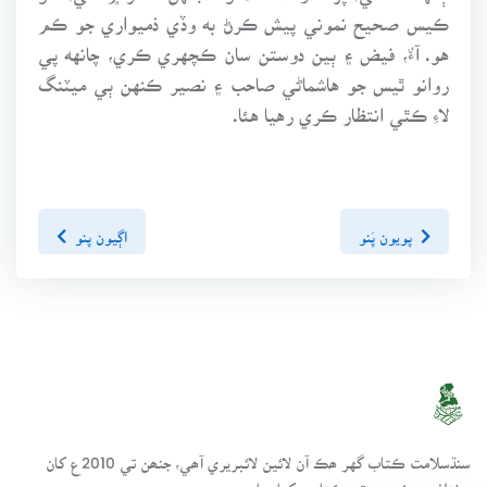
ڪيس صحيح نموني پيش ڪرڻ به وڏي ذميواري جو ڪم
هو. آءٌ، فيض ۽ ٻين دوستن سان ڪچهري ڪري، چانهه پي
روانو ٿيس جو هاشماڻي صاحب ۽ نصير ڪنهن ٻي ميٽنگ
لاءِ ڪٿي انتظار ڪري رهيا هئا.
پويون پَنو
اڳيون پنو
سنڌسلامت ڪتاب گهر ھڪ آن لائين لائبريري آھي، جنھن تي 2010ع کان
مختلف موضوعن تي ڪتاب رکيا پيا وڃن.