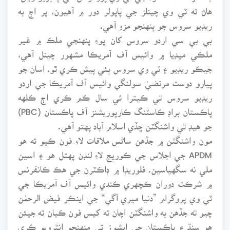
هاڻ ته ٽي وي چينلز جي پاپولر دور ۾ آهيون، پر اڄ به
ريڊيو سروس جو پنهنجو مزو آهي.
بي بي سي اردو سروس کان پوءِ پنهنجي ملڪ ۾ غير
ملڪي ميڊيا ۾ وائيس آف آمريڪا مشهور چينل آهي،
جيڪو ريڊيو ۽ ٽي وي سروس ٻئي پيش ڪري ٿو. اسان جو
پيارو دوست مرتضيٰ سولنگي وائيس آف آمريڪا جي اردو
ريڊيو سروس تي ڪيترا ئي سال ڪم ڪري اڄ ڪلهه
پاڪستان براڊ ڪاسٽنگ ڪارپوريشنز آف پاڪستان (PBC)
جو هيڊ ٿي واشنگٽن ڇڏي اسلام آباد پهتو آهي.
مون واشنگٽن ۾ جڏهن ساڻس ملاقات لاءِ فون ڪيو ته هو
APDM جي اجلاس جي ڪوريج لاءِ لنڊن پهتل هو ۽ اسين
ملي نه سگهياسين. فلوريڊا ۾ ڊاڪٽرن جي هڪ ڪانفرنس
۾ شرڪت دوران ڪچهري ڪندي وائيس آف آمريڪا جي
ٽي وي پروگرام ”دنيا ميري آگي“ جي اينڪر فيض الرحمٰن
چيو ته جڏهن به واشنگٽن اچان ته کيس فون ڪيان ته جيئن
هو سنڌ ۽ پاڪستان جي ايشوز تي منهنجو انٽرويو ڪري