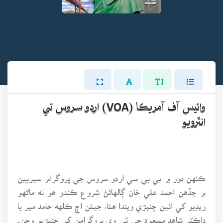
وائيس آف آمريڪا (VOA) اردو سروس تي
انٽرويو
ڪنهن دور ۾ بي بي سي اردو سروس جي پروگرام سيربين
۾ جڏهن احمد علي خان ڳالهائڻ شروع ڪندو هو ته ماڻهو
ريڊيو کي ائين چنبڙي ويندا هئا، جيئن اڄ ڪلهه حامد مير يا
ڊاڪٽر شاهد مسعود جي ٽي وي پروگرامن کي چنبڙيو وڃن.