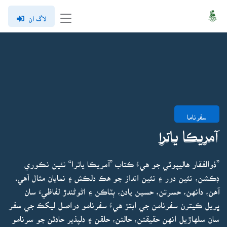
لاگ ان
سفرناما
آمريڪا ياترا
”ذوالفقار هاليپوٽي جو هيءُ ڪتاب ”آمريڪا ياترا“ نئين نڪوري
ڊڪشن، نئين دور ۽ نئين انداز جو هڪ دلڪش ۽ نمايان مثال آهي.
آهن، دانهن، حسرتن، حسين يادن، ٻٽاڪن ۽ اڻوڻندڙ لفاظيءَ سان
ڀريل ڪيترن سفرنامن جي ابتڙ هيءُ سفرنامو دراصل ليکڪ جي سفر
سان سلهاڙيل انهن حقيقتن، حالتن، حلقن ۽ دلپذير حادثن جو سرنامو