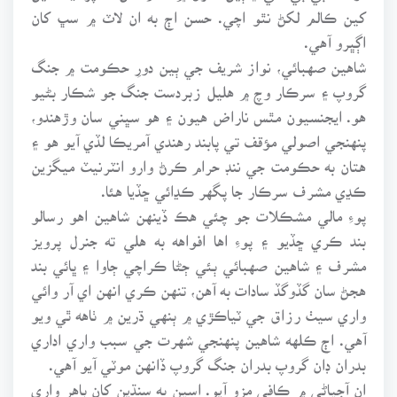
کين ڪالم لکڻ نٿو اچي. حسن اڄ به ان لاٽ ۾ سڀ کان
اڳڀرو آهي.
شاهين صهبائي، نواز شريف جي ٻين دورِ حڪومت ۾ جنگ
گروپ ۽ سرڪار وچ ۾ هليل زبردست جنگ جو شڪار بڻيو
هو. ايجنسيون مٿس ناراض هيون ۽ هو سڀني سان وڙهندو،
پنهنجي اصولي مؤقف تي پابند رهندي آمريڪا لڏي آيو هو ۽
هتان به حڪومت جي ننڊ حرام ڪرڻ وارو انٽرنيٽ ميگزين
ڪڍي مشرف سرڪار جا پگهر ڪڍائي ڇڏيا هئا.
پوءِ مالي مشڪلات جو چئي هڪ ڏينهن شاهين اهو رسالو
بند ڪري ڇڏيو ۽ پوءِ اها افواهه به هلي ته جنرل پرويز
مشرف ۽ شاهين صهبائي ٻئي ڄڻا ڪراچي ڄاوا ۽ ڀائي بند
هجڻ سان گڏوگڏ سادات به آهن، تنهن ڪري انهن اي آر وائي
واري سيٺ رزاق جي ٽياڪڙي ۾ ٻنهي ڌرين ۾ ٺاهه ٿي ويو
آهي. اڄ ڪلهه شاهين پنهنجي شهرت جي سبب واري اداري
بدران ڊان گروپ بدران جنگ گروپ ڏانهن موٽي آيو آهي.
ان آجياڻي ۾ ڪافي مزو آيو. اسين به سنڌين کان ٻاهر واري