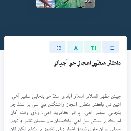
ڊاڪٽر منظور اعجاز جو آجياڻو
جيئن مظهر السلام اسلام آباد ۾ سنڌ جو پنجابي سفير آهي،
ائين ئي ڊاڪٽر منظور اعجاز واشنگٽن ڊي سي ۾ سنڌ جو
پنجابي سفير آهي. پراڻو ڪامريڊ آهي. وڏي وقت کان
آمريڪا ۾ سيٽل ٿيل آهي. پاڪستان مان سلمان تاثير ۽ نجم
سيٺي پاران جاري ٿيندڙ اخبار ڊيلي ٽائيمز ۾ ڪالم لکڻ کان