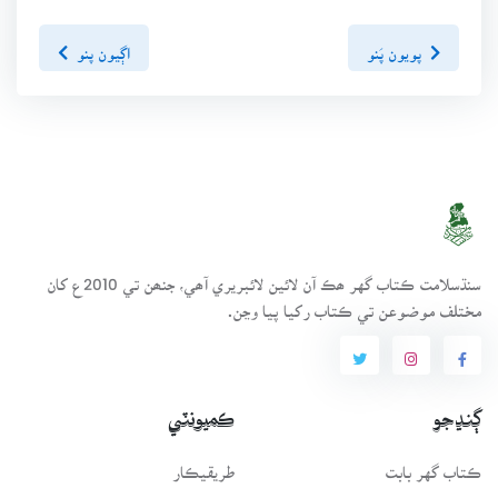
پويون پَنو
اڳيون پنو
سنڌسلامت ڪتاب گهر ھڪ آن لائين لائبريري آھي، جنھن تي 2010ع کان
مختلف موضوعن تي ڪتاب رکيا پيا وڃن.
ڳنڍجو
ڪميونٽي
ڪتاب گهر بابت
طريقيڪار