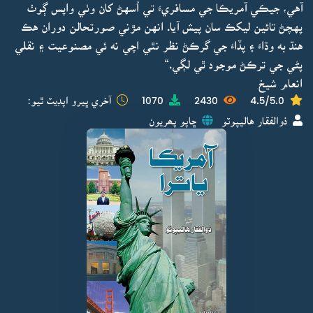
آهي، جيڪي آمريڪا جي مسافريءَ تي اُسهڻ کان وٺي واپس ڳوٺ
پهچڻ تائين ليکڪ سان پيش آيا. انهن مڙني صورتحالن دوران هڪ
هنڌ به وڌاءَ ۽ پڏاءَ جي گرڪڻ نظر نٿي اچي نه ئي مصنوعيت ۽ نقلي
پڻي جي ترڪڻ موجود ٿي لڳي.“
انعام شيخ
4.5/5.0
2430
1070
آخري ڀيرو اپڊيٽ ٿيو:
ذوالفقار هاليپوٽو
ڇاپو پھريون