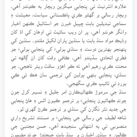
علاوه انٽرنيٽ تي پنجابي ميگزين ويچار به ڪڍندو آهي.
ويچار رسالي ۾ گهڻو ڪري پاڪستاني سياست، معيشت ۽
سماجي تبديلين بابت ڇپيل خبرن جو اسٽائيل ڪنهن اخبار
وانگر هوندو آهي، پر ان ويب سائيٽ تي اوهان کي اڌ کان
وڌيڪ مواد سنڌ بابت يا سنڌين پاران لکيل ملندو. سنڌين کي
پنهنجو بهترين دوست ۽ سنڌي ٻوليءَ کي پنجابي ٻوليءَ جو
فطري اتحادي سڏيندو آهي. ڪافي وقت کان ان ڳالهه تي
محنت ڪري رهيو آهي ته ڪو اهڙو سافٽ ويئر ٺاهجي، جو
سنڌي، پنجابي ٻنهي ٻولين کي ترجمي سان هڪ ئي ڪي
بورڊ تي ٽائيپ ڪري سگهجي.
سنڌ جي سرموڙ ڪهاڻيڪارن امر جليل ۽ نسيم کرل جون
چونڊ ڪهاڻيون پنجابيءَ ۾ ترجمو ڪيون اٿس ۽ هاڻ پنجابي
جي جديد نثر نگارن کي سنڌي ۾ ترجمو ڪرڻ گهري ٿو.
شاهه لطيف جي رسالي جي پنجابيءَ ۾ مستند تشريح واري
منصوبي تي به انتهائي سنجيده آهي. حسن مجتبيٰ جي
ڪالمن ۽ سنڌي اخبارن ۾ سنڌ بابت ڇپجندڙ چونڊ مضمون