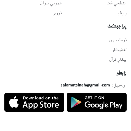
انتظامي سَٿ
عمومي سوال
رابطو
فورم
پراجيڪٽ
فونٽ سرور
لفظيڪار
پيغامِ قرآن
رابطو
اي-ميل:
salamatsindh@gmail.com