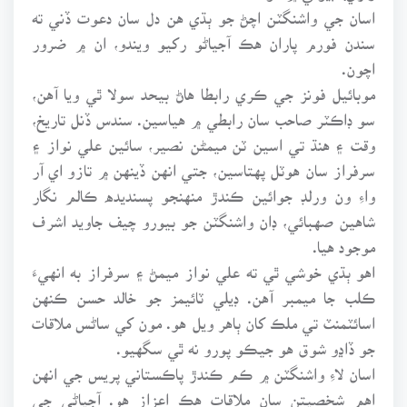
اسان جي واشنگٽن اچڻ جو ٻڌي هن دل سان دعوت ڏني ته
سندن فورم پاران هڪ آجياڻو رکيو ويندو، ان ۾ ضرور
اچون.
موبائيل فونز جي ڪري رابطا هاڻ بيحد سولا ٿي ويا آهن،
سو ڊاڪٽر صاحب سان رابطي ۾ هياسين. سندس ڏنل تاريخ،
وقت ۽ هنڌ تي اسين ٽن ميمڻن نصير، سائين علي نواز ۽
سرفراز سان هوٽل پهتاسين، جتي انهن ڏينهن ۾ تازو اي آر
واءِ ون ورلڊ جوائين ڪندڙ منهنجو پسنديده ڪالم نگار
شاهين صهبائي، ڊان واشنگٽن جو بيورو چيف جاويد اشرف
موجود هيا.
اهو ٻڌي خوشي ٿي ته علي نواز ميمڻ ۽ سرفراز به انهيءَ
ڪلب جا ميمبر آهن. ڊيلي ٽائيمز جو خالد حسن ڪنهن
اسائٽمنٽ تي ملڪ کان ٻاهر ويل هو. مون کي ساڻس ملاقات
جو ڏاڍو شوق هو جيڪو پورو نه ٿي سگهيو.
اسان لاءِ واشنگٽن ۾ ڪم ڪندڙ پاڪستاني پريس جي انهن
اهم شخصيتن سان ملاقات هڪ اعزاز هو. آجياڻي جي