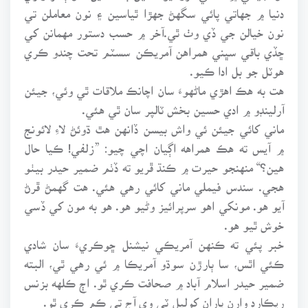
دنيا ۾ جهاتي پائي سگهڻ جهڙا ٿياسين ۽ نون معاملن تي
نون خيالن جي ڏي وٺ ٿي.آخر ۾ حسب دستور مهمانن کي
ڇڏي باقي سڀني همراهن آمريڪن سسٽم تحت چندو ڪري
هوٽل جو بل ادا ڪيو.
هت به هڪ اهڙي ماڻهوءَ سان اچانڪ ملاقات ٿي وئي، جيئن
آرلينڊو ۾ ادي حسين بخش ٽالپر سان ٿي هئي.
ماني کائي جيئن ئي واش بيسن ڏانهن هٿ ڌوئڻ لاءِ لائونج
۾ آيس ته هڪ همراهه اڳيان اچي چيو: ”زلفي! ڪيا حال
هين؟“ منهنجو حيرت ۾ ڪنڌ ڦريو ته ڏٺم ضمير حيدر بيٺو
هجي. سندس فيملي ماني کائي رهي هئي. هت گهمڻ ڦرڻ
آيو هو. مونکي اهو سرپرائيز وڻيو هو. هو به مون کي ڏسي
خوش ٿيو هو.
خبر پئي ته ڪنهن آمريڪي نيشنل ڇوڪريءَ سان شادي
ڪئي اٿس، سا ٻارڙن سوڌو آمريڪا ۾ ئي رهي ٿي، البته
ضمير حيدر اسلام آباد ۾ صحافت ڪري ٿو. اڄ ڪلهه بزنس
ريڪارڊ وارن پاران کوليل ٽي وي آج تي ڪم ڪري ٿو.