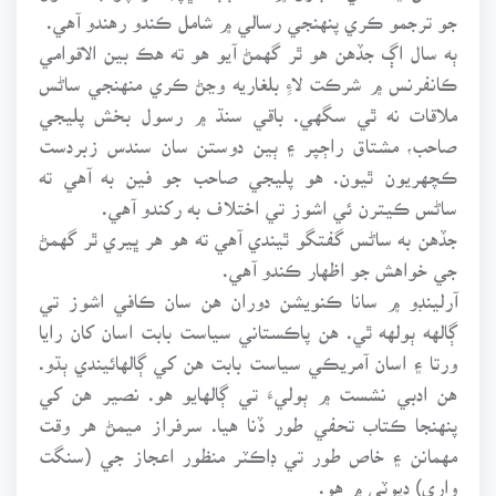
جو ترجمو ڪري پنهنجي رسالي ۾ شامل ڪندو رهندو آهي.
ٻه سال اڳ جڏهن هو ٿر گهمڻ آيو هو ته هڪ بين الاقوامي
ڪانفرنس ۾ شرڪت لاءِِ بلغاريه وڃڻ ڪري منهنجي ساڻس
ملاقات نه ٿي سگهي. باقي سنڌ ۾ رسول بخش پليجي
صاحب، مشتاق راڄپر ۽ ٻين دوستن سان سندس زبردست
ڪچهريون ٿيون. هو پليجي صاحب جو فين به آهي ته
ساڻس ڪيترن ئي اشوز تي اختلاف به رکندو آهي.
جڏهن به ساڻس گفتگو ٿيندي آهي ته هو هر ڀيري ٿر گهمڻ
جي خواهش جو اظهار ڪندو آهي.
آرلينڊو ۾ سانا ڪنويشن دوران هن سان ڪافي اشوز تي
ڳالهه ٻولهه ٿي. هن پاڪستاني سياست بابت اسان کان رايا
ورتا ۽ اسان آمريڪي سياست بابت هن کي ڳالهائيندي ٻڌو.
هن ادبي نشست ۾ ٻوليءَ تي ڳالهايو هو. نصير هن کي
پنهنجا ڪتاب تحفي طور ڏنا هيا. سرفراز ميمڻ هر وقت
مهمانن ۽ خاص طور تي ڊاڪٽر منظور اعجاز جي (سنگت
واري) ڊيوٽي ۾ هو.