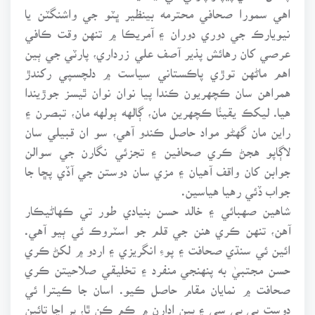
اهي سمورا صحافي محترمه بينظير ڀٽو جي واشنگٽن يا
نيويارڪ جي دوري دوران ۽ آمريڪا ۾ تنهن وقت ڪافي
عرصي کان رهائش پذير آصف علي زرداري، پارٽي جي ٻين
اهم ماڻهن توڙي پاڪستاني سياست ۾ دلچسپي رکندڙ
همراهن سان ڪچهريون ڪندا پيا نوان نوان ٿيسز جوڙيندا
هيا. ليکڪ يقينًا ڪچهرين مان، ڳالهه ٻولهه مان، تبصرن ۽
راين مان گهڻو مواد حاصل ڪندو آهي، سو ان قبيلي سان
لاڳاپو هجڻ ڪري صحافين ۽ تجزئي نگارن جي سوالن
جوابن کان واقف آهيان ۽ مزي سان دوستن جي آڏي پڇا جا
جواب ڏئي رهيا هياسين.
شاهين صهبائي ۽ خالد حسن بنيادي طور تي ڪهاڻيڪار
آهن، تنهن ڪري هنن جي قلم جو اسٽروڪ ئي ٻيو آهي.
ائين ئي سنڌي صحافت ۽ پوءِ انگريزي ۽ اردو ۾ لکڻ ڪري
حسن مجتبيٰ به پنهنجي منفرد ۽ تخليقي صلاحيتن ڪري
صحافت ۾ نمايان مقام حاصل ڪيو. اسان جا ڪيترا ئي
دوست بي بي سي ۽ ٻين ادارن ۾ ڪم ڪن ٿا، پر اڃا تائين