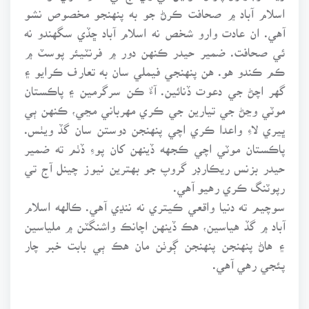
اسلام آباد ۾ صحافت ڪرڻ جو به پنهنجو مخصوص نشو
آهي. ان عادت وارو شخص نه اسلام آباد ڇڏي سگهندو نه
ئي صحافت. ضمير حيدر ڪنهن دور ۾ فرنٽيئر پوسٽ ۾
ڪم ڪندو هو. هن پنهنجي فيملي سان به تعارف ڪرايو ۽
گهر اچڻ جي دعوت ڏنائين. آءٌ ڪن سرگرمين ۽ پاڪستان
موٽي وڃڻ جي تيارين جي ڪري مهرباني مڃي، ڪنهن ٻي
ڀيري لاءِ واعدا ڪري اچي پنهنجن دوستن سان گڏ ويٺس.
پاڪستان موٽي اچي ڪجهه ڏينهن کان پوءِ ڏٺم ته ضمير
حيدر بزنس ريڪارڊر گروپ جو بهترين نيوز چينل آج تي
رپوٽنگ ڪري رهيو آهي.
سوچيم ته دنيا واقعي ڪيتري نه ننڍي آهي. ڪالهه اسلام
آباد ۾ گڏ هياسين، هڪ ڏينهن اچانڪ واشنگٽن ۾ ملياسين
۽ هاڻ پنهنجن پنهنجن ڳوٺن مان هڪ ٻي بابت خبر چار
پئجي رهي آهي.