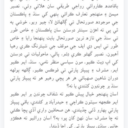
باقاعده ڪاروائي رواجي طريقي سان هلائي وئي. نصير
ميمڻ ۽ منهنجو تعارف ڪرائي ٻنهي کي سنڌ ۽ پاڪستان
جي موجوده صورتحال تي ڳالهائڻ لاءِ چيو ويو. خوشي به
ٿي پي ته اهڙن سينئر دوستن سان پاڪستان ۽ خاص طور
تي سنڌ جي تازه ترين صورتحال بابت پنهنجا رايا ۽ خاص
طور تي ايس ڊي ايف جي موقف جي شيئرنگ ڪري رهيا
آهيون. نصير گهڻو ڪري ڊئم، پاڻي، ماحوليات تي دوستن
کي اپ ڊيٽ ڪيو. مون سياسي منظر نامي، سنڌ، ايم ڪيو
ايم، مشرف ۽ پيپلز پارٽي تي فوڪس ڪيو. ڳالهه ٻولهه
دوران شاهين صهبائي هر هر پڇي رهيو هو ته پيپلز پارٽي
سنڌ ۾ چونڊون کٽندي يا نه؟
اسان پنهنجو خيال پيش ڪيو ته شفاف چونڊن ۾ ايم ڪيو
ايم ڪجهه سيٽون ڪراچي ۽ حيدرآباد ۾ کڻندي، باقي پيپلز
پارٽي ٻهارو ڏئي ڇڏيندي. هن صحافين واري آڏي پڇا ڪئي
ته ڇا مشرف سان ٺهڻ کان پوءِ به؟ اسان وراڻيو ته هڪڙو
چانس سنڌي پيپلز پارٽي کي اڃا ڏيندا.