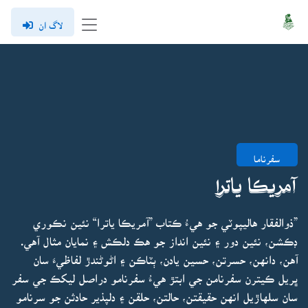
لاگ ان
سفرناما
آمريڪا ياترا
”ذوالفقار هاليپوٽي جو هيءُ ڪتاب ”آمريڪا ياترا“ نئين نڪوري
ڊڪشن، نئين دور ۽ نئين انداز جو هڪ دلڪش ۽ نمايان مثال آهي.
آهن، دانهن، حسرتن، حسين يادن، ٻٽاڪن ۽ اڻوڻندڙ لفاظيءَ سان
ڀريل ڪيترن سفرنامن جي ابتڙ هيءُ سفرنامو دراصل ليکڪ جي سفر
سان سلهاڙيل انهن حقيقتن، حالتن، حلقن ۽ دلپذير حادثن جو سرنامو