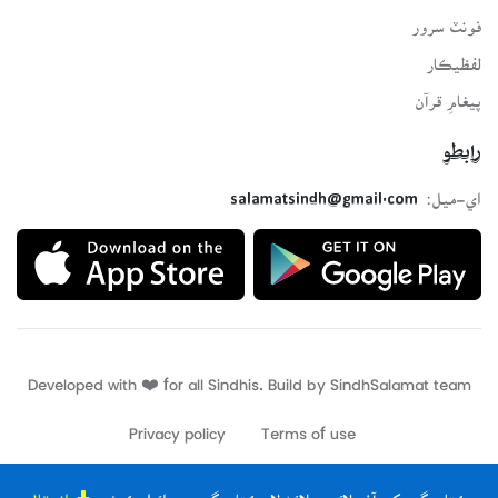
فونٽ سرور
لفظيڪار
پيغامِ قرآن
رابطو
اي-ميل:
salamatsindh@gmail.com
Developed with ❤️ for all Sindhis. Build by
SindhSalamat
team
Privacy policy
Terms of use
ڪتاب گهر کي آف لائين ھلائڻ لاءِ ڪتاب گهر جي ائپليڪيشن
انسٽال