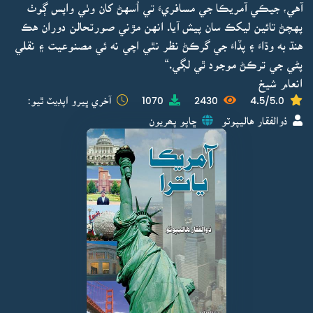
آهي، جيڪي آمريڪا جي مسافريءَ تي اُسهڻ کان وٺي واپس ڳوٺ
پهچڻ تائين ليکڪ سان پيش آيا. انهن مڙني صورتحالن دوران هڪ
هنڌ به وڌاءَ ۽ پڏاءَ جي گرڪڻ نظر نٿي اچي نه ئي مصنوعيت ۽ نقلي
پڻي جي ترڪڻ موجود ٿي لڳي.“
انعام شيخ
4.5/5.0
2430
1070
آخري ڀيرو اپڊيٽ ٿيو:
ذوالفقار هاليپوٽو
ڇاپو پھريون