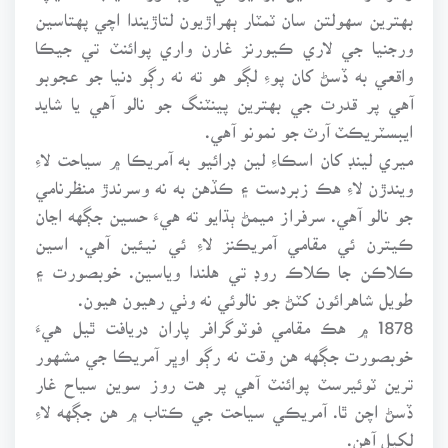
بهترين سهولتن سان ٽمٽار ٻهراڙيون لتاڙيندا اچي پهتاسين
ورجنيا جي لاري ڪيورنز غارن واري پوائنٽ تي جيڪا
واقعي به ڏسڻ کان پوءِ لڳو هو ته نه رڳو دنيا جو عجوبو
آهي پر قدرت جي بهترين پينٽنگ جو نالو آهي يا شايد
ايبسٽريڪٽ آرٽ جو نمونو آهي.
ميري لينڊ کان اسڪاءِ لين ڊرائيو به آمريڪا ۾ سياحت لاءِ
ويندڙن لاءِ هڪ زبردست ۽ ڪڏهن به نه وسرندڙ منظرنامي
جو نالو آهي. سرفراز ميمڻ ٻڌايو ته هيءَ حسين جڳهه اڃان
ڪيترن ئي مقامي آمريڪنز لاءِ ئي نيئين آهي. اسين
ڪلاڪن جا ڪلاڪ روڊ تي هلندا وياسين. خوبصورت ۽
طويل شاهرائون کٽڻ جو نالوئي نه وٺي رهيون هيون.
1878 ۾ هڪ مقامي فوٽوگرافر پاران دريافت ٿيل هيءَ
خوبصورت جڳهه هن وقت نه رڳو اوڀر آمريڪا جي مشهور
ترين ٽوئيرسٽ پوائنٽ آهي پر هت روز سوين سياح غار
ڏسڻ اچن ٿا. آمريڪي سياحت جي ڪتاب ۾ هن جڳهه لاءِ
لکيل آهن.