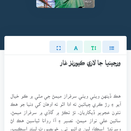
ورجينيا جا لاري ڪيورنز غار
هڪ ڏينهن ويٺي ويٺي سرفراز ميمڻ جي مٿي ۾ ڪو خيال
آيو ۽ رڙ ڪري چيائين ته ادا اٿو ته اوهان کي دنيا جو هڪ
نئون عجوبو ڏيکاريان. تڙ تڪڙ ۾ گاڏي ۾ سرفراز ميمڻ،
سائين علي نواز ميمڻ، نصير ۽ آءٌ روانا ٿياسين هڪ اڻ
وسرندڙ اسڪاءِ لين ڊرائيو تي. خوبصورت لينڊ اسڪيپ،