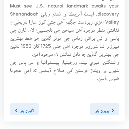
Must see U.S. natural landmark awaits your
discovery. ايسٽ آمريڪا ۾ شندو ويلي Shenandoah
Valley اهڙي زبردست جڳهه آهي جتي کوڙ سارا تاريخي ۽
ثقافتي منظر موجود آهن سياحن جي دلچسپيءَ لاءِ. غارن جي
پاسي ۾ ئي پراڻي زماني جي موٽر گاڏين جو هڪ بهترين
ميوزم نما شوروم موجود آهي جتي 1725 کان 1950 تائين
جي بهترين گاڏين جا ماڊل نمائش لاءِ موجود آهن.
واشنگٽن، ميري لينڊ، ورجينيا، پينسلوانيا ۽ آس پاس جي
شهرن ۾ ويندڙ دوستن کي صلاح ڏيندس ته اهي عجوبا
ضرور ڏسن.
پويون پَنو
اڳيون پنو