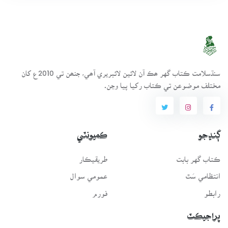
سنڌسلامت ڪتاب گهر ھڪ آن لائين لائبريري آھي، جنھن تي 2010ع کان
مختلف موضوعن تي ڪتاب رکيا پيا وڃن.
ڳنڍجو
ڪميونٽي
ڪتاب گهر بابت
طريقيڪار
انتظامي سَٿ
عمومي سوال
رابطو
فورم
پراجيڪٽ