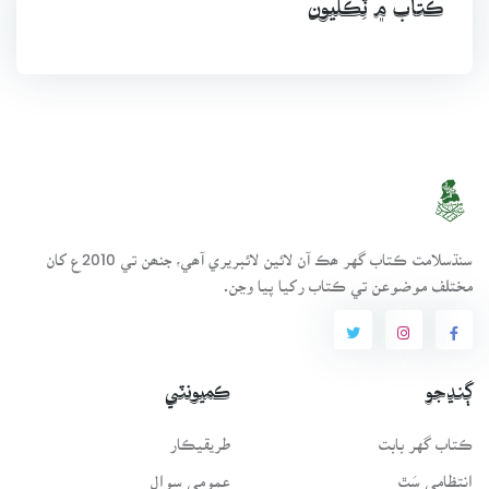
ڪتاب ۾ ٽِڪليون
سنڌسلامت ڪتاب گهر ھڪ آن لائين لائبريري آھي، جنھن تي 2010ع کان
مختلف موضوعن تي ڪتاب رکيا پيا وڃن.
ڳنڍجو
ڪميونٽي
ڪتاب گهر بابت
طريقيڪار
انتظامي سَٿ
عمومي سوال