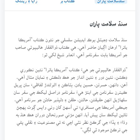
سنڌ سلامت پاران
سنڌ سلامت ڊجيٽل بوڪ ايڊيشن سلسلي جو نئون ڪتاب ”آمريڪا
ياترا“ اوهان اڳيان حاضر آهي. هي ڪتاب ذوالفقار هاليپوٽي صاحب
جو آمريڪا بابت سفرنامو آهي. انعام شيخ لکي ٿو:
”ذوالفقار هاليپوٽي جو هيءُ ڪتاب ”آمريڪا ياترا“ نئين نڪوري
ڊڪشن، نئين دور ۽ نئين انداز جو هڪ دلڪش ۽ نمايان مثال آهي.
آهن، دانهن، حسرتن، حسين يادن، ٻٽاڪن ۽ اڻوڻندڙ لفاظيءَ سان ڀريل
ڪيترن سفرنامن جي ابتڙ هيءُ سفرنامو دراصل ليکڪ جي سفر سان
سلهاڙيل انهن حقيقتن، حالتن، حلقن ۽ دلپذير حادثن جو سرنامو آهي،
جيڪي آمريڪا جي مسافريءَ تي اُسهڻ کان وٺي واپس ڳوٺ پهچڻ
تائين ليکڪ سان پيش آيا. انهن مڙني صورتحالن دوران هڪ هنڌ به
وڌاءَ ۽ پڏاءَ جي گرڪڻ نظر نٿي اچي نه ئي مصنوعيت ۽ نقلي پڻي
جي ترڪڻ موجود ٿي لڳي.“