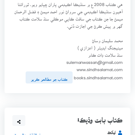
هي ڪتاب 2008ع ۾ سنڌيڪا اڪيڊمي پاران ڇپايو ويو. ٿورائتا
آهيون سنڌيڪا اڪيڊمي جي سرواڻ نور احمد ميمڻ ۽ فضل الرحمان
ميمڻ جا جن ڪتاب جي سافٽ ڪاپي موڪلي سنڌ سلامت ڪتاب
گهر ۾ پيش ڪرڻ جي اجازت ڏني.
محمد سليمان وساڻ
مينيجنگ ايڊيٽر ( اعزازي )
سنڌ سلامت ڊاٽ ڪام
sulemanwassan@gmail.com
www.sindhsalamat.com
books.sindhsalamat.com
ڪتاب جو مطالعو ڪريو
ڪتاب بابت وڌيڪ:
ليکڪ
ذوالفقار هاليپوٽو