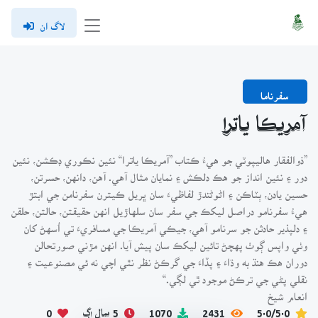
لاگ ان
سفرناما
آمريڪا ياترا
”ذوالفقار هاليپوٽي جو هيءُ ڪتاب ”آمريڪا ياترا“ نئين نڪوري ڊڪشن، نئين
دور ۽ نئين انداز جو هڪ دلڪش ۽ نمايان مثال آهي. آهن، دانهن، حسرتن،
حسين يادن، ٻٽاڪن ۽ اڻوڻندڙ لفاظيءَ سان ڀريل ڪيترن سفرنامن جي ابتڙ
هيءُ سفرنامو دراصل ليکڪ جي سفر سان سلهاڙيل انهن حقيقتن، حالتن، حلقن
۽ دلپذير حادثن جو سرنامو آهي، جيڪي آمريڪا جي مسافريءَ تي اُسهڻ کان
وٺي واپس ڳوٺ پهچڻ تائين ليکڪ سان پيش آيا. انهن مڙني صورتحالن
دوران هڪ هنڌ به وڌاءَ ۽ پڏاءَ جي گرڪڻ نظر نٿي اچي نه ئي مصنوعيت ۽
نقلي پڻي جي ترڪڻ موجود ٿي لڳي.“
انعام شيخ
5.0/5.0
2431
1070
5 سال اڳ
0