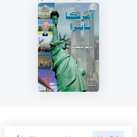
سنڌسلامت پاران
ڪتاب ۾
رايا ۽ ريٽنگ