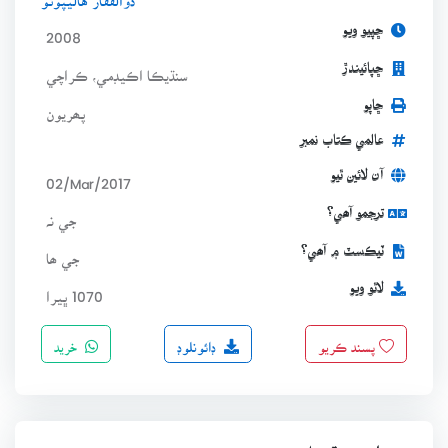
ڇپيو ويو
2008
ڇپائيندڙ
سنڌيڪا اڪيڊمي، ڪراچي
ڇاپو
پھريون
عالمي ڪتاب نمبر
آن لائين ٿيو
02/Mar/2017
ترجمو آھي؟
جي نہ
ٽيڪسٽ ۾ آھي؟
جي ھا
لاٿو ويو
1070 ڀيرا
ڊائونلوڊ
خريد
پسند ڪريو