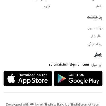
رابطو
فورم
پراجيڪٽ
فونٽ سرور
لفظيڪار
پيغامِ قرآن
رابطو
اي-ميل:
salamatsindh@gmail.com
Developed with ❤️ for all Sindhis. Build by
SindhSalamat
team