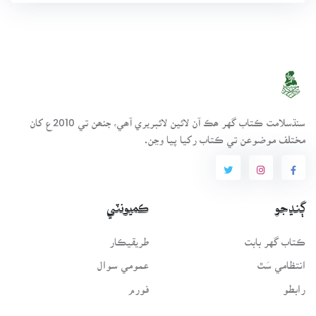
سنڌسلامت ڪتاب گهر ھڪ آن لائين لائبريري آھي، جنھن تي 2010ع کان
مختلف موضوعن تي ڪتاب رکيا پيا وڃن.
ڳنڍجو
ڪميونٽي
ڪتاب گهر بابت
طريقيڪار
انتظامي سَٿ
عمومي سوال
رابطو
فورم