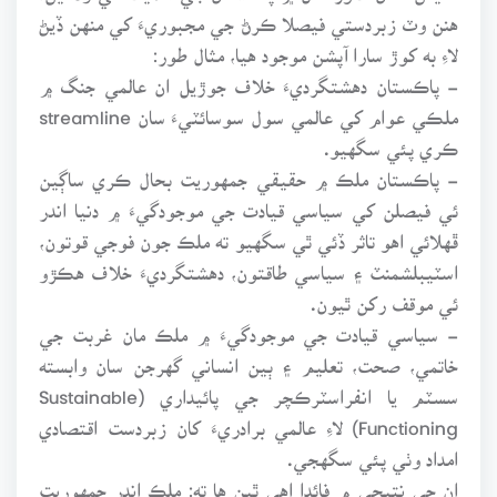
هنن وٽ زبردستي فيصلا ڪرڻ جي مجبوريءَ کي منهن ڏيڻ
لاءِ به کوڙ سارا آپشن موجود هيا، مثال طور:
- پاڪستان دهشتگرديءَ خلاف جوڙيل ان عالمي جنگ ۾
ملڪي عوام کي عالمي سول سوسائٽيءَ سان streamline
ڪري پئي سگهيو.
- پاڪستان ملڪ ۾ حقيقي جمهوريت بحال ڪري ساڳين
ئي فيصلن کي سياسي قيادت جي موجودگيءَ ۾ دنيا اندر
ڦهلائي اهو تاثر ڏئي ٿي سگهيو ته ملڪ جون فوجي قوتون،
اسٽيبلشمنٽ ۽ سياسي طاقتون، دهشتگرديءَ خلاف هڪڙو
ئي موقف رکن ٿيون.
- سياسي قيادت جي موجودگيءَ ۾ ملڪ مان غربت جي
خاتمي، صحت، تعليم ۽ ٻين انساني گهرجن سان وابسته
سسٽم يا انفراسٽرڪچر جي پائيداري (Sustainable
Functioning) لاءِ عالمي برادريءَ کان زبردست اقتصادي
امداد وٺي پئي سگهجي.
ان جي نتيجي ۾ فائدا اهي ٿين ها ته: ملڪ اندر جمهوريت