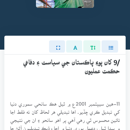
/9 کان پوءِ پاڪستان جي سياست ۽ دفاعي
حڪمت عمليون
11-هين سيپٽمبر 2001ع ۾ ٿيل هڪ سانحي سموري دنيا
کي تبديل ڪري ڇڏيو. اها تبديلي هر لحاظ کان نه فقط اڃا
تائين محسوس ٿي رهي آهي پر اهو سانحو ۽ ان جي نتيجي
۾ پيدا ٿيل ردِعمل پوري دنيا ۾ اڃا وڌيڪ تبديليون آڻڻ جا