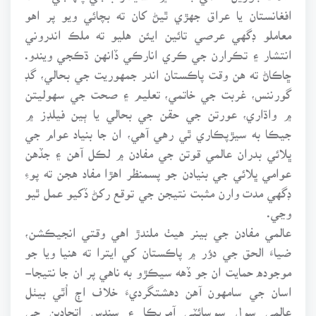
افغانستان يا عراق جهڙي ٿيڻ کان ته بچائي ويو پر اهو
معاملو ڊگهي عرصي تائين ايئن هليو ته ملڪ اندروني
انتشار ۽ تڪرارن جي ڪري انارڪي ڏانهن ڌڪجي ويندو.
ڇاڪاڻ ته هن وقت پاڪستان اندر جمهوريت جي بحالي، گڊ
گورننس، غربت جي خاتمي، تعليم ۽ صحت جي سهوليتن
۾ واڌاري، عورتن جي حقن جي بحالي يا ٻين فيلڊز ۾
جيڪا به سيڙپڪاري ٿي رهي آهي، ان جا بنياد عوام جي
ڀلائي بدران عالمي قوتن جي مفادن ۾ لڪل آهن ۽ جڏهن
عوامي ڀلائي جي بنيادن جو پسمنظر اهڙا مفاد هجن ته پوءِ
ڊگهي مدت وارن مثبت نتيجن جي توقع رکڻ ڏکيو عمل ٿيو
وڃي.
عالمي مفادن جي بينر هيٺ ملندڙ اهي وقتي انجيڪشن،
ضياءَ الحق جي دؤر ۾ پاڪستان کي ايترا ته هنيا ويا جو
موجوده حمايت ان جو ڏهه سيڪڙو به ناهي پر ان جا نتيجا-
اسان جي سامهون آهن دهشتگرديءَ خلاف اڄ اُٿي بيٺل
عالمي سول سوسائٽي آمريڪا ۽ سندس اتحادين جي