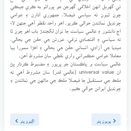
تي گهربل انهن اخلاقي گهرجن جو پورائو به ڪري جيڪي
چون ٿيون ته سياسي فيصلا، جمهوري ادارن ۽ عوامي
چونڊيل نمائندن حوالي ڪريو. اهو واحد نقطو آهي جنهن لاءِ
اڄ دانشور ۽ عالمي سياست جا نوان لکجندڙ باب اهو چون ٿا
ته سياسي ۽ اقتصادي ترقي، عورتن جي حقن جي بحالي،
ميڊيا جي آزادي، انساني حقن جي بحالي ۽ اهڙا سمورا ٻيا
معاملا عوامي حڪمراني واري نقطي سان مشروط آهن.
عالمي سياست ۾ پاڪستان جو ڀرپور ۽ مضبوط ڪردار پڻ
ان universal value (عالمي قدر) سان مشروط آهي ته
ملڪ جي مستقبل جا فيصلا ملڪ جي ماڻهن جي نمائندن ۽
چونڊيل ايوانن حوالي ڪيو.
پويون پَنو
اڳيون پنو