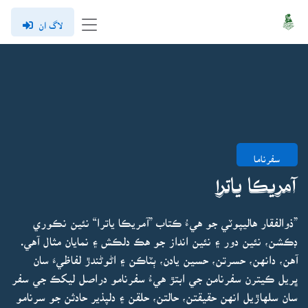
لاگ ان
سفرناما
آمريڪا ياترا
”ذوالفقار هاليپوٽي جو هيءُ ڪتاب ”آمريڪا ياترا“ نئين نڪوري
ڊڪشن، نئين دور ۽ نئين انداز جو هڪ دلڪش ۽ نمايان مثال آهي.
آهن، دانهن، حسرتن، حسين يادن، ٻٽاڪن ۽ اڻوڻندڙ لفاظيءَ سان
ڀريل ڪيترن سفرنامن جي ابتڙ هيءُ سفرنامو دراصل ليکڪ جي سفر
سان سلهاڙيل انهن حقيقتن، حالتن، حلقن ۽ دلپذير حادثن جو سرنامو