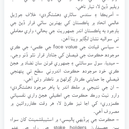
ويليو ڏيڻ لاءِ تيار ناهي.
- آمريڪا ۽ سندس ساٿاري دهشتگرديءَ خلاف جوڙيل
عالمي اتحاد ۾ پاڪستان کي بهترين ساٿي قرار ڏيڻ جي
باوجود به پاڪستان اندر جمهوريت جي بحاليءَ واري معاملي
تي سواليه نشان لڳايو ويٺا آهن.
- سياسي قيادت جي face value جي ڪميءَ جي ڪري
موجوده حڪومت جي فيصلن کي جٽادار قرار نٿو ڏنو وڃي.
- ميڊيا، سول سوسائٽي ۽ جمهوري قوتن سان تضاد ۾ هجڻ
ڪري خود موجوده حڪومت اندروني سطح تي پنهنجي
فيصلي جا حمايتي ڪردار ڳولهڻ ۾ ناڪام وئي آهي.
- ان جي نتيجي ۾ ملڪ اندر يا ٻاهر موجود دهشتگرديءَ
وارو نيٽ ورڪ حڪومت جي اڪيلي هجڻ واري نفسياتي
ڪمزوريءَ کي اڃا تيز ڪرڻ لاءِ هر وقت ڪارروائين ۾
مصروف آهي.
- حڪومت جي پرڏيهي پاليسيءَ ۾ اسٽيبلشمينٽ کان سواءِ
ٻين حصيدارن stake holders جي راءِ جي عدم