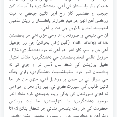
هيڊڪوارٽر پاڪستان ئي آهي. دهشتگرديءَ جا آمريڪا کان
چيچنيا ۽ ڪشمير کان وچ اوڀر تائين جيڪي به نيٽ
ورڪس آهن انهن جو هيڊ ڪوارٽر پاڪستان ۾ ويٺل مذهبي
انتهاپسند ليڊرن يا ڌرين جي هٿ ۾ آهي.
ان جي نتيجي ۾ صورتحال اها وڃي جڙي آهي جو پاڪستان
multi prong crisis (گهڻ رُخي بحرانن) جي ور چڙهيل
آهي جن ۾ سڀ کان اهم اهو آهي ته خود دهشتگرديءَ خلاف
جوڙيل عالمي اتحاد پاڪستان جي دهشتگرديءَ خلاف اختيار
ڪيل پوزيشن کي شڪ سان ڏسي ٿو ۽ چوي ٿو ته
پاڪستان اندر خود اسٽيبلشمينٽ دهشتگرديءَ واري جنگ
جي سوال تي ٻن حصن ۾ ورهايل آهي، جنهن مان هو اڃا
تائين طالبان کي سپورٽ ڪري ٿي. ٻيو وڏو بحران اهو آهي
ته اهڙي صورتحال کي چڱي ريت جاچيندي خود ملڪ اندر
موجود دهشتگرديءَ يا انتهاپسنديءَ جا نيٽ ورڪس
حڪومت کي هر وقت پنهنجي نشاني جو شڪار بڻائڻ لاءِ آتا
ويٺا آهن ۽ حڪومت جي ان سموري معاملي مثلن اڪيلي