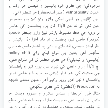
موجودگيءَ جي ڪري خود پاليسيز ۽ فيصلن جو وقت يا
اهميت vulnarability (عدم استحڪام) جو شڪار آهي.
انهن ڳالهين جو ٿلهي ليکي جائزو وٺڻ کان پوءِ محسوس
ائين ٿئي ٿو ته ڄڻ 11/9 کان پوءِ پاڪستان کي عالمي
برادريءَ جي هڪ مضبوط پارٽنر ٿيڻ وارو جيڪو space
(موقعو) حاصل ٿيو، پاڪستان ان مان اهڙا وڏا، پائيدار يا
نظر ايندڙ سياسي، اقتصادي يا ڪي ٻيا فائده حاصل نه ڪري
سگهيو آهي جنهن جي توقع ايڏي وڏي policy shift
(پاليسيءَ ۾ تبديليءَ) جي ڪري حڪمرانن کي متوقع هئي.
اڄ 11/9 واري واقعي کي ٽيون سال پورو ٿيو ۽ پاڪستان
جي حيثيت کي اهم قرار ڏيندي به آمريڪا ۽ عالمي قوتن
پاڪستان ڏانهن اهڙو رويو رکيو آهي، جنهن متعلق ڪجهه
به Prediction (اڳڪٿي) نٿي ڪري سگهجي.
مثال طور آمريڪا ۽ سندس ساٿاري ۽ سمورو ويسٽ اڃا
تائين ان راءِ جو آهي ته ويسٽ خلاف جيڪا به عالمي سطح
تي مذهبي شدت پسندي يا دهشتگردي ٿي رهي آهي، ان جو