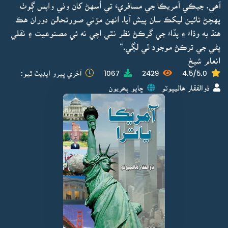
آهي، جيڪي آمريڪا جي مسافريءَ تي اُسهڻ کان وٺي واپس ڳوٺ
پهچڻ تائين ليکڪ سان پيش آيا. انهن مڙني صورتحالن دوران هڪ
هنڌ به وڌاءَ ۽ پڏاءَ جي گرڪڻ نظر نٿي اچي نه ئي مصنوعيت ۽ نقلي
پڻي جي ترڪڻ موجود ٿي لڳي.“
انعام شيخ
4.5/5.0
2429
1067
آخري ڀيرو اپڊيٽ ٿيو:
ذوالفقار هاليپوٽو
ڇاپو پھريون