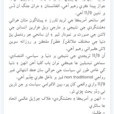
جواز پيدا ڪري رهيو آهي. افغانستان ۽ عراق جنگ ان ڏس
۾ نئين 11/9 آهي.
اهو سانحو آمريڪا جي ٽريڊ ٽاورز ۽ پينٽاگون مٿان هوائي
دهشتگردي جي نتيجي ۾ مارجي ويل هزارين انسانن جي
لاشن جي صورت ۾ نمودار ٿيو ۽ ان سانحي جو ردعمل پڻ
دنيا جي مختلف علائقن/ خطن/ ملڪن ۾ روزانه سوين
لاش ڪيرائي رهيو آهي.
اُن 11/9 ٽريجڊي جي نتيجي ۾ دنيا ۾ سياسي، اقتصادي،
سماجي تبديلين جا جيڪي نوان باب کليا آهن انهن ۽ دنيا
کي خاص طور تي سياست جي حوالي سان هڪ انتهائي غير
رواجي non traditional فيز ۾ داخل ڪري ڇڏيو آهي.
11/9 واري واقعي کان پوءِ بين الاقوامي سياست ۾ جن ڌرين
تي وڏو بحث ڇڙي ٿو.
- انهن ۾ آمريڪا ۽ دهشتگرديءَ خلاف جوڙيل عالمي اتحاد
جا ساٿاري
- طالبان