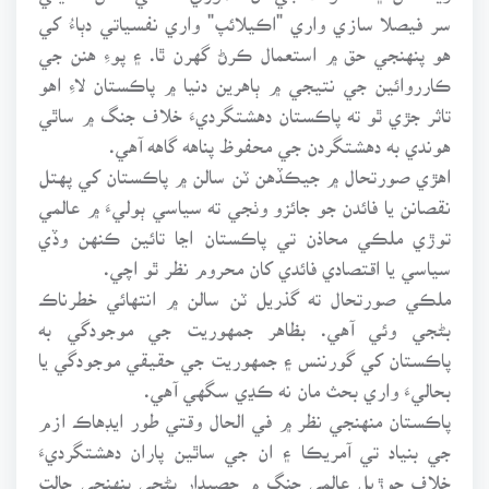
سر فيصلا سازي واري "اڪيلائپ" واري نفسياتي دٻاءُ کي
هو پنهنجي حق ۾ استعمال ڪرڻ گهرن ٿا. ۽ پوءِ هنن جي
ڪارروائين جي نتيجي ۾ ٻاهرين دنيا ۾ پاڪستان لاءِ اهو
تاثر جڙي ٿو ته پاڪستان دهشتگرديءَ خلاف جنگ ۾ ساٿي
هوندي به دهشتگردن جي محفوظ پناهه گاهه آهي.
اهڙي صورتحال ۾ جيڪڏهن ٽن سالن ۾ پاڪستان کي پهتل
نقصانن يا فائدن جو جائزو وٺجي ته سياسي ٻوليءَ ۾ عالمي
توڙي ملڪي محاذن تي پاڪستان اڃا تائين ڪنهن وڏي
سياسي يا اقتصادي فائدي کان محروم نظر ٿو اچي.
ملڪي صورتحال ته گذريل ٽن سالن ۾ انتهائي خطرناڪ
بڻجي وئي آهي. بظاهر جمهوريت جي موجودگي به
پاڪستان کي گورننس ۽ جمهوريت جي حقيقي موجودگي يا
بحاليءَ واري بحث مان نه ڪڍي سگهي آهي.
پاڪستان منهنجي نظر ۾ في الحال وقتي طور ايڊهاڪ ازم
جي بنياد تي آمريڪا ۽ ان جي ساٿين پاران دهشتگرديءَ
خلاف جوڙيل عالمي جنگ ۾ حصيدار بڻجي پنهنجي حالت