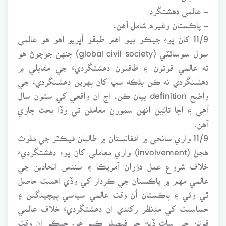
- عالمي دهشتگرد
- پاڪستان وغيره شامل آهن.
11/9 کان پوءِ جيڪو ٻيو اهم طبقو اُڀريو اهو هو عالمي
سول سوسائٽي (global civil society) جنهن جوچوڻ هو
ته عالمي قوتون ۽ طاقتون دهشتگرديءَ جي مقابلي ۾
دهشتگردي نه ڪن بلڪه سڀ کان پهرين دهشتگرديءَ جي
واضح definition بيان ڪن. اڄ ان واقعي کي ستون سال
آهي ۽ اڃا تائين انهن سمورن معاملن تي وڏا بحث جاري
آهن.
11/9 واري سانحي ۾ افغانستان ۾ طالبان فيڪٽر جي ملوث
هجڻ (involvement) واري معاملي کان پوءِ دهشتگرديءَ
خلاف شروع عمل دؤران آمريڪا ۽ سندس اتحادين جي
عالمي مهم ۾ پاڪستان جي ڪردار کي وڏي اهميت حاصل
ٿي وئي ۽ پاڪستان اُن وقت عالمي سياسي پيچيدگين ۽
حساسيت کي مدِنظر رکندي ان دهشتگرديءَ خلاف عالمي
قوتن جي ساٿ ڏيڻ جو فيصلو ڪيو هو، جيڪو ان وقت