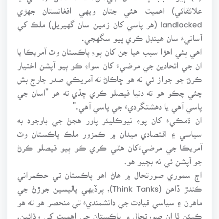
علائقائي) اهميت هئي جتان ويهي افغانستان جهڙي
landlocked (هر پاسي کان زمين سان گهيريل) ملڪ کي
آسانيءَ سان هينڊل ڪري پيو سگهجي.
اهي ٻئي اهڙا سبب هيا جن کان پوءِ پاڪستان وٽ آمريڪا يا
ان جي اتحادين جي مرضيءَ کان سواءِ ڪو ٻيو آپشن اختيار
ڪرڻ جو جواز ئي نه هو ڇاڪاڻ ته آمريڪي صدر جارج بش
چئي چڪو هو ته دنيا فيصلو ڪري ڇڏي ته هو "اسان جي
پاسي آهي يا دهشتگرديءَ جي پاسي آهي."
ان ڌمڪيءَ کان پوءِ نيوڪليئر پاور هجڻ جي باوجود به
سياسي ۽ اقتصادي ميدان ۾ ڪمزور ملڪ پاڪستان وٽ
آمريڪا جي مرضيءَکان هٽي ڪري ڪو ٻيو فيصلو ڪرڻ
جو آپشن ئي نه بچيو هو.
اڄ سموري صورتحال ۾ هاڻ اهو پاڪستان تي حڪمراني
ڪندڙ ڏاهن (Think Tanks)، پرڏيهي پاليسين جوڙڻ جي
ماهرن ۽ سياسي قيادت جي دانشمنديءَ تي منحصر هو ته هو
ڪيئن ٿا ان صورتحال ۾ پاڪستان جي اهميت کي وڌائين.