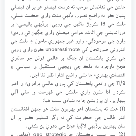
حالتن جي تقاضائن موجب ته درست فيصلو هو پر ان فيصلي
پٺيان ڪو به واضح تصور، ڊگهي مدت واري حڪمت عملي،
ملڪ جي 16 ڪروڙ ماڻهن جي رويي، پرڏيهي پاليسيءَ ۾
دورانديشي جي اڻاٺ، عوامي فيصلن واري جڳهن تي ورديءَ
وارن جي موجودگيءَ وارو غير جمهوري ماحول ۽ ملڪ جي
اندروني صورتحال کي underestimate ڪرڻ واري رويي
جي ڪري پاڪستان ان جنگ ۾ عالمي قوتن جو ساٿاري
هجڻ باوجود به ملڪ جي ويجهي مستقبل ۾ سياسي ۽
اقتصادي بهتريءَ جا ڪي واضح اشارا نظر نٿا اچن.
11/9 جي واقعي پاڪستان کي پوري عالمي برادريءَ ۾ اهم
ڪردار ادا ڪرڻ واري ملڪن جي فهرست ۾ مٿي آڻي
بيهاريو. ان پوزيشن جا ٻه بنيادي سبب هيا:
(1) هڪ ته پاڪستان اهو پهريون ملڪ هو جنهن افغانستان
اندر طالبان جي حڪومت کي نه رڳو تسليم ڪيو پر ان
سان بهترين پرڏيهي لاڳاپا هجڻ جي دعويٰ پڻ ڪئي.
(2) ٻيو سبب پاڪستان جيgeo strategic (دفاعي يا