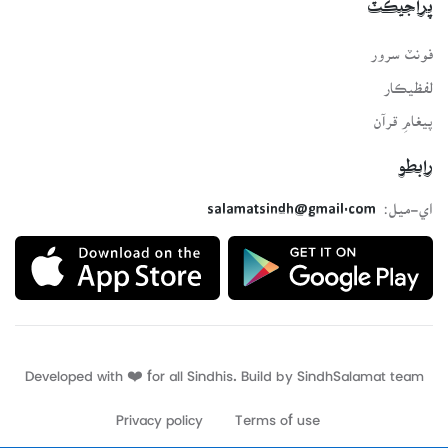
پراجيڪٽ
فونٽ سرور
لفظيڪار
پيغامِ قرآن
رابطو
اي-ميل:
salamatsindh@gmail.com
Developed with ❤️ for all Sindhis. Build by
SindhSalamat
team
Privacy policy
Terms of use