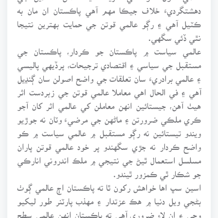
دهشتگرديءَ خلاف جيڪا مهم آهي پاڪستان ان مان به
ڪٽيل آهي ۽ رڳو عالمي قوتن جي حمايت بهترين نتيجا
نٿي ڏئي سگهي.
عالمي سياست ۾ پاڪستان جو ڪردار، پاڪستان جي
مستقبل جي سياسي ۽ اقتصادي ترجيحات، پرڏيهي پاليسي
۽ عالمي برادريءَ سان تعلقات جي واضح اصولن سان ڳنڍيل
آهي ۽ في الحال اهي معاملا عالمي قوتن جي زبردست اثر
هيٺ آهن، جيستائين انهن معاملن کي عالمي اثر کان آجو
ڪري ملڪي ضرورتن ۽ ماڻهن جي مرضيءَ وٽان نه جوڙيو
ويندو تيستائين نه رڳو مستقبل ۾ عالمي سياست ۾ ڪو
واضح ڪردار نه جڙي سگهندو پر خود عالمي قوتن پاران
مسلسل استعمال ٿيڻ جي نتيجي ۾ ملڪ اندروني انارڪي
جو شڪار ٿي ڪمزور ٿيندو.
اسين سڀ اها خواهش رکون ٿا ته پاڪستان اڄ عالمي ڳوٺ
بڻجي ويل دنيا ۾ هڪ عزتدار ۽ مهذب پارٽنر طور ليکيو
وڃي ۽ ان لاءِ ضروري آهي ته پاڪستان انهن عالمي سطح