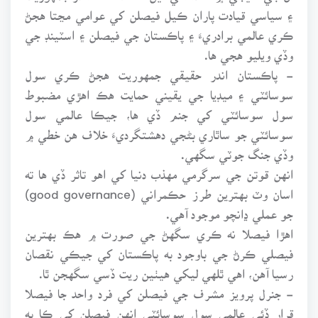
۽ سياسي قيادت پاران ڪيل فيصلن کي عوامي مڃتا هجڻ
ڪري عالمي برادريءَ ۽ پاڪستان جي فيصلن ۽ اسٽينڊ جي
وڏي ويليو هجي ها.
- پاڪستان اندر حقيقي جمهوريت هجڻ ڪري سول
سوسائٽي ۽ ميڊيا جي يقيني حمايت هڪ اهڙي مضبوط
سول سوسائٽي کي جنم ڏي ها، جيڪا عالمي سول
سوسائٽي جو ساٿاري بڻجي دهشتگرديءَ خلاف هن خطي ۾
وڏي جنگ جوٽي سگهي.
انهن قوتن جي سرگرمي مهذب دنيا کي اهو تاثر ڏي ها ته
اسان وٽ بهترين طرز حڪمراني (good governance)
جو عملي ڍانچو موجود آهي.
اهڙا فيصلا نه ڪري سگهڻ جي صورت ۾ هڪ بهترين
فيصلي ڪرڻ جي باوجود به پاڪستان کي جيڪي نقصان
رسيا آهن، اهي ٿلهي ليکي هيٺين ريت ڏسي سگهجن ٿا.
- جنرل پرويز مشرف جي فيصلن کي فرد واحد جا فيصلا
قرار ڏئي عالمي سول سوسائٽي انهن فيصلن کي ڪا به