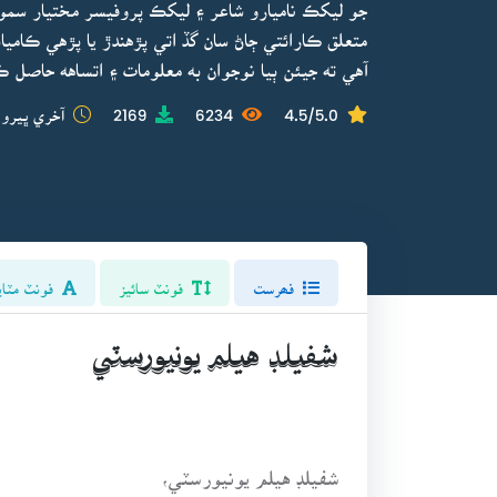
جو ليکڪ ناميارو شاعر ۽ ليکڪ پروفيسر مختيار سمو
متعلق ڪارائتي ڄاڻ سان گڏ اتي پڙهندڙ يا پڙهي ڪامي
آهي ته جيئن ٻيا نوجوان به معلومات ۽ اتساهه حاصل 
4.5/5.0
6234
2169
آخري ڀيرو 
فھرست
فونٽ سائيز
فونٽ مٽاي
شفيلڊ هيلم يونيورسٽي
شفيلڊ هيلم يونيورسٽي،