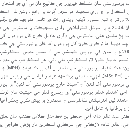
طيف يونيورسٽي سان منسلڪ خيرپور جي ڪاليج مان بي اَي جو امت
ي اسڪول ۾ ۽ وري منجهند جو سچل ڳوٺ ۾ واقع روشن تارا اسڪو
ا ورتم ۽ ائين سمورو ڏينهن ويندي رات دير تائين جدوجهد ڪرڻ لڳس
اعظم يونيورسٽي اسلام آباد ۾ داخلا ورتم جتان 2004ع ۾ سوشل ائنٿراپالاجي واري سب
دد پڻ ملندي هئي. ماسٽرس جي ڊگري حاصل ڪرڻ کان پوءِ مون کي ڪ
د مهينا اها نوڪري ڪرڻ کان پوءِ مون آغا خان يونيورسٽي جي ڪمي
مان اعليٰ تعليم حاصل ڪرڻ لاءِ اسڪالرشپ ملي وئي. هن اسڪالرشپ جي مدد 
جاري رکي ٻه 
مان ايم ايس سي اِن سوشل ائنڊ هيلٿ پروٽيڪشن (MSc.PH), انهيءَ سلسلي ۾ڪجهه عر
ٽي يونيورسٽي آف لنڊن” ۽ “سينٽ جارج يونيورسٽي آف لنڊن” ۾ پڻ
ڇڏي شفيليڊ ۾ اچي “شفيلڊ هيلم يونيورسٽي” ۾ ريسرچ فيلو جي حيثيت سان 
منعقد ٿيل انٽرنيشنل ڪانفرنسن ۽ سيمنارن ۾ پيش ڪري چڪو آهيان،
۽ برطانيا به شامل آهن.
وڊاڪٽر سيد عالم شاهه آهي جيڪو پڻ هڪ مڊل ڪلاس ڪٽنب سان تعلق