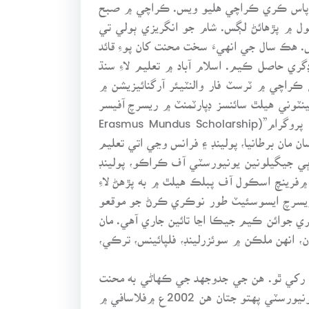
حان پاس ڪري ڪراچي هليو ويس. ڪراچي ۾ صبح
ل ۾ پڙهائڻ لڳس. شام جو انگريزي ٻولي تي
. هڪ سال جي انهيءَ سخت محنت کان پوءِ قائد
جيڪٽ ۾ ماسٽرس جي ڊگري حاصل ڪيم. اسلام آباد ۾ تعليم لاءِ سنڌ
راچي ۾ ٽرسٽ فار والنٽيئر آرگنائيزيشن ۾
نٽوني هيلٿ سائنسز ڊپارٽمنٽ ۾ ريسرچ آفيسر
جي نوڪري حاصل ڪري ورتي. ان دوران 2006ع ۾ مون کي يورپين ڪميشن جي “ارسمس منڊس اسڪالرشپ پروگرام”(Erasmus Mundus Scholarship
سان مان برطانيا، پولينڊ ۽ فرانس وڃي اتي تعليم
ماسٽرس جون ڊگريون حاصل ڪيون؛ هڪ شفيلڊ يونيورسٽي مان ماسٽرس آف پبلڪ هيلٿ (MPH) ۽ ٻي جيگيلونين يونيورسٽي آف ڪراڪو، پولينڊ
صو فرانس جي رينيس شهر ۾فرينچ اسڪول آف پبلڪ هيلٿ ۾ به پڙهڻ لاءِ
 ريسرچ ايسوسئيٽ طور نوڪري ڪرڻ جو موقعو
نوڪري جوائن ڪيم جيڪا اڃا تائين جاري آهي. مان
 انهن ملڪن ۾ سوئزرلينڊ، فلپائينس، ترڪي،
 رکي ٿو. هن جي جدوجهد جي ڪهاڻي به محنت
۾ يقين رکندڙ ماڻهن لاءِ جوت ۽ جلا بخشيندڙ آهي. عالم شاهه لاڙڪاڻي جي سرڪاري اسڪولن مان پڙهي ڪراچي يونيورسٽي پهتو جتان هن 2002ع ۾فلاسافي ۾