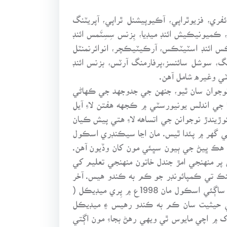
ي، فزيوٿراپي، آڪيوپيشنل ٿراپي، آپريٽنگ
ڪميونيڪيش ائنڊ ميڊيا، بِزنس سِسِٽَمس ائنڊ
ٽڪس ائنڊ اسٽيٽڪس، آرڪيٽيڪچر، انوائرنمنٽل
ننگ، سوشل سائنسز،پرفارمنگ آرٽس، بزنس ائنڊ
ٽي وغيره شامل آهن.
وجوان سان ٿيو، جنهن جي جدوجهد جي ڪهاڻي
 جي اندلس يونيورسٽي ۾ ڪجهه هفتن لاءِ آيل
ڙيندڙ نوجوانن جي اتساهه لاءِ هتي پيش ڪيان
د صالح ڀنڀري جي گهر ۾ پئدا ٿيس. مان اڃا سيڪنڊري اسڪول
ِ هڪ ڀيڻ جي ٻيون سڀئي مون کان وڏيون آهن.
ن پر منهنجي امڙ جندل خاتون منهنجي تعليم کي
ينڪ تي ڪمپائونڊر جو ڪم به ڪندو هيس. آخر
ڪار مون سخت محنت ڪري گمبٽ جي هائير سيڪنڊري اسڪول مان اَي وَن گريڊ ۾ ميٽرڪ جو امتحان پاس ڪيو ۽ ساڳئي اسڪول مان 1998ع ۾ پِري ميڊيڪل (
ٽيچر جي حيثيت سان ڪم به ڪندو رهيس ۽ ميڊيڪل
 ڏک ۾ اچي مايوس ٿي ويهي رهڻ بجاءِ مون اڳتي