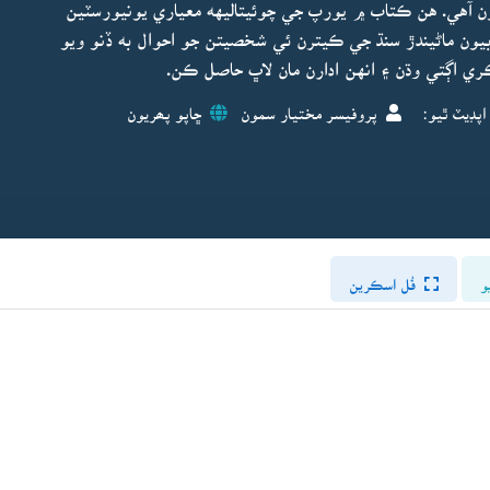
ن آهي. هن ڪتاب ۾ يورپ جي چوئيتاليهه معياري يونيورسٽين
ابيون ماڻيندڙ سنڌ جي ڪيترن ئي شخصيتن جو احوال به ڏنو ويو
ڪري اڳتي وڌن ۽ انهن ادارن مان لاڀ حاصل ڪن.
اپڊيٽ ٿيو:
پروفيسر مختيار سمون
ڇاپو پھريون
و
فُل اسڪرين