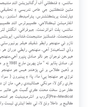
سائنس، ۽ فئڪلٽي آف آرگنائيزيشن ائنڊ مئنيج
مٿين فئڪلٽين جي خاص تدريسي ۽ تحقيقي شعب
ڊپارٽمنٽ پريئڪٽشنرس، پئراميڊڪ اسٽڊيز، ريڊي
انفارميشن ٽيڪنالاجي، ڪمپيوٽرس ائنڊ ڪمپيوٽ
سائنس، بِلٽ انوائرنمنٽ، جيوفرافي، انگلش لٽ
مئينجمنٽ، فئسلٽيز مئنيجمنٽ،فئنانس، اِيوينٽس 
تازو ئي منهنجو رابطو شفيلڊ هيلم يونيورس
وڏي اتساهيندڙ آهي. منهنجي رابطي دوران هو 
هيو.هن نوجوان جو نالو صادق ڀنڀرو آهي.منهنج
ٿو. صاد
۾ ڏهين ڪلاس ۾ ئي پڙهندو هيس جو منهنجو وال
توڙي جو منهنجا پيءُ ماءُ، ڀاءُ ۽ ڀينيرون ( 
جاري رکڻ لاءِ مونکي همٿائيندي رهي. مان ا
Pre-Medical)گروپ ۾ انٽرميڊيئي
ڪاليج ۾ داخلا وٺڻ لاءِ ٽي دفعا اينٽري ٽيسٽ 