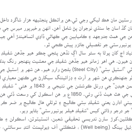
ورسٽين مان هڪ ليکي وڃي ٿي.هن ۾اٽڪل پنجٽيهه هزار شاگرد داخل آ
ن گڏ اسان جا سنڌي نوجوان پڻ شامل آهن. انهن ۾خيرپور ميرس جي
ن جن جي همٿ جدوجهد ۽ ڪاميابين جي ڪهاڻي ڏاڍي اتساهيندڙ آهي جي
 يونيورسٽي جو تفصيلي جائزو پيش ڪجي ٿو.
ياد اڄ کان پوڻا ٻه سئو سال اڳ تڏهن پئجي چڪو هيو جڏهن شفيلڊ
ن هيون. هي اهو زمانو هيو جڏهن شفيلڊ جي معشيت پنهنجو رنگ بدل
ڪوئلي ۽ لوهه جي کاڻين جي مرڪز مان تبديل ٿي “اسٽيل سِٽي” (eel City
ڻ لڳو جنهنڪري هن شهر ۾ آرٽ ۽ ڊزائيننگ سيکارڻ جي ڪنهن معياري
سان شفيلڊ جي نامياري آرٽسٽ ۽ ڊزائينر 
انتظام ۽ سار سنڀال شفيلڊ جي لوڪل ڪائونسل جي هٿ هيٺ ڏني وئي.
 جي ٻن تربيتي ادارن يعني شفيلڊ سِٽي ڪاليج ۽ ٽوٽلي هال ڪاليج ۾ ضم
ڪلٽين،کوڙ سارن تدريسي تحقيقي شعبن، انسٽيٽوٽن، اسڪولن ۽ ڪ
ريت آهن، جهڙوڪ؛ فئڪلٽي آف هيلٿ ائنڊ ووئيل بينگ (Well being) ، فئ