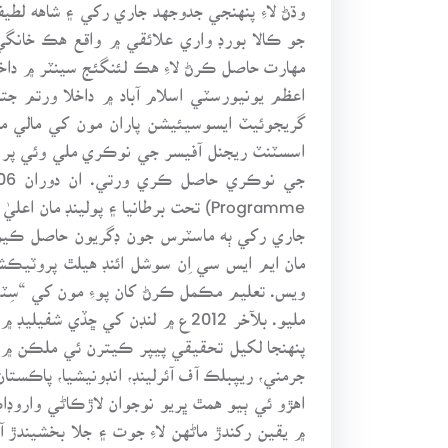
وڌڻ لاءِ پنهنجي جدوجهد جاري رکي ۽ شاهه ل
جو ڪالا بورڊ واري علائقي ۾ واقع هڪ خانگ
مهارت حاصل ڪرڻ لاءِ هڪ لئنگئج سينٽر ۾ داخل
گريجوئيٽ ايسوسيئيشن پاران مون کي مالي م
اسسٽنٽ ريجنل آفيسر جي نوڪري ملي وئي پر چن
Programme) تحت برطانيا ۽ پولينڊ 
ويس. تعليم مڪمل ڪرڻ کان پوءِ مون کي “سِ
مليو. بلآخر 2012ع ۾ لنڊن کي 
پنهنجا لکيل تحقيقي پيپر ڪيترن ئي ملڪن ۾ 
جرمني، ريپبلڪ آف آئرلينڊ، انڊونيشيا، پاڪستان 
اهڙو ئي ٻيو همٿ ڀريو نوجوان لاڙڪاڻي وار