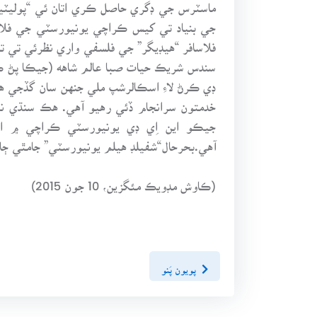
ماسٽرس جي ڊگري حاصل ڪري اتان ئي “پوليٽي
جي بنياد تي کيس ڪراچي يونيورسٽي جي فلاسا
سندس شريڪ حيات صبا عالم شاهه (جيڪا پڻ ڪ
ڊي ڪرڻ لاءِ اسڪالرشپ ملي جنهن سان گڏجي هو
خدمتون سرانجام ڏئي رهيو آهي. هڪ سنڌي ني
جيڪو اين اِي ڊي يونيورسٽي ڪراچي ۾ اس
آهي.بحرحال“شفيلڊ هيلم يونيورسٽي” جامٿي ڄاڻاي
(ڪاوش مڊويڪ مئگزين، 10 جون 2015)
پويون پَنو