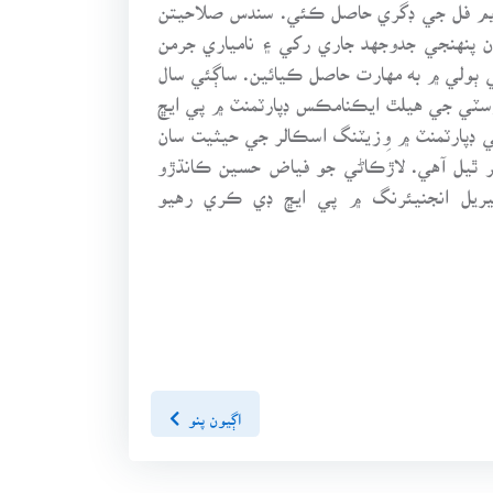
 ايم فل جي ڊگري حاصل ڪئي. سندس صلاحيتن
ن پنهنجي جدوجهد جاري رکي ۽ نامياري جرمن
 حاصل ڪئي ان لاءِ پاڻ جرمني ٻولي ۾ به مهارت حاصل ڪيائين. ساڳئي سال
سٽي جي هيلٿ ايڪنامڪس ڊپارٽمنٽ ۾ پي ايڇ
ي ڊپارٽمنٽ ۾ وِزيٽنگ اسڪالر جي حيثيت سان
ر ٿيل آهي. لاڙڪاڻي جو فياض حسين ڪانڌڙو
يريل انجنيئرنگ ۾ پي ايڇ ڊي ڪري رهيو
اڳيون پنو