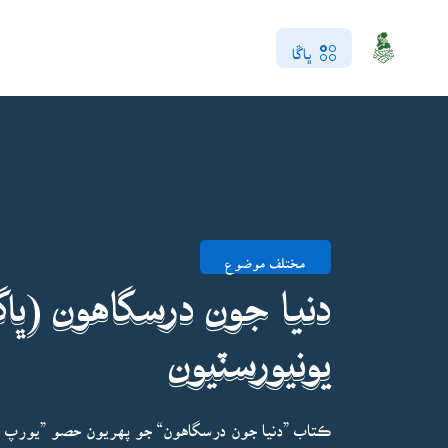
ڀاڱا
مختلف موضوع
دنيا جون درسگاهون (ڀا
يونيورسٽيون
ڪتاب ”دنيا جون درسگاهون“ جو پهريون حصو ”يورپ 