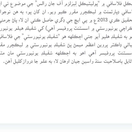
ڪل فلاسافي ۾ “پوليٽيڪل لِبرَلزم آف جان رالس” جي موضوع تي
في ڊپارٽمنٽ ۾ ليڪچرر مقرر ڪيو ويو. ان کان پوءِ به هن نوجوا
فلاسافر “هيڊيگر” جي فلسفي واري نظرئي تي تحقيق ڪري 2013ع ۾ پي ايڇ جي ڊگري
راچي يونيورسٽي ۾ اسسٽنٽ پروفيسر آهي) کي شفيلڊ هيلم يونيور
 به شفيلڊ هليو آيو جتي اڄڪلهه هو “شفيلڊ يونيورسٽي” جي فلاساف
اڻي ڊاڪٽر پروين اعظم ميمڻ پڻ شفيلڊ يونيورسٽي ۾ ليڪچرر مق
سٽنٽ پروفيسر آهي اهو به اڄڪلهه شفيلڊ يونيورسٽي مان مٽ
ل باصلاحيت سنڌ واسين جيان اوهان لاءِ به علم جا دروازکليل آهن.