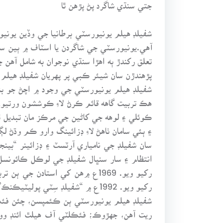
جتي سنڌي شاگرد پڻ پڙهن ٿا
شفيلڊ هيلم يونيورسٽي برطانيا جي وڏين يوني
آهي.يونيورسٽي جي شاگردن يا اسٽاف ۾ ٻين سا
تعلق رکندڙ ٻه اهڙا سنڌي نوجوان به شامل آه
پڙهندڙن سان شيئر ڪبي پر پهريان شفيلڊ هيلم
شفيلڊ هيلم يونيورسٽي جي وجود ۾ اچڻ جو بن
هڪ تربيت گاهه قائم ڪرڻ لاءِ ڪوششون ورتيو
۽ ٻئي سامان ٺاهڻ لاءِ ڊزائينگ وارو ڪم وڌ
رکيو ويو. 1969ع ۾هن کي استادن
رکيو ويو. 1992ع ۾ “شفيلڊ سِٽي پوليٽيڪنڪ” جو درجو وڌائي کيس “شفيلڊ هيلم يونيورسٽي” بڻايو ويو.
شفيلڊ هيلم يونيورسٽي ٻن ڪئمپسن، چئن فئ