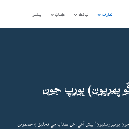
تعارف
ليکڪ
ڪِتابَ
پبلشر
ڱو پهريون) يورپ جون
جون يونيورسٽيون“ پيش آهي. هن ڪتاب جي تحقيق ۽ مضمونن