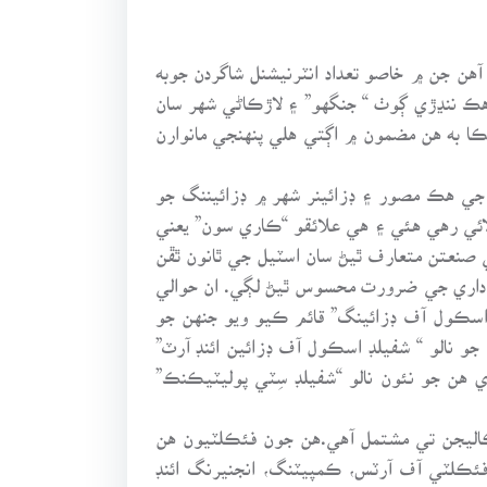
هن جن ۾ خاصو تعداد انٽرنيشنل شاگردن جوبه
 هڪ ننڍڙي ڳوٺ “ جنگهو” ۽ لاڙڪاڻي شهر سان
ڪا به هن مضمون ۾ اڳتي هلي پنهنجي مانوارن
 جي هڪ مصور ۽ ڊزائينر شهر ۾ ڊزائيننگ جو
ائي رهي هئي ۽ هي علائقو “ڪاري سون” يعني
St) بڻجڻ وارو هيو. هن شهر ۾ اِسٽيل جي صنعتن متعارف ٿيڻ سان اسٽيل جي ٿانون ٿڦن
 اداري جي ضرورت محسوس ٿيڻ لڳي. ان حوالي
“بينجمن هيڊن” جي ورتل ڪوششن جي نتيجي ۾ 1843 ۾ هتي “ شفيلڊ اسڪول آف ڊزائينگ” قائم ڪيو ويو جنهن جو
 1850ع ۾ هن اسڪول کي وسعت ڏئي هن جو نالو “ شفيلڊ اسڪول آف ڊزائين ائنڊ آرٽ”
 ڪري هن جو نئون نالو “شفيلڊ سِٽي پوليٽيڪنڪ”
اليجن تي مشتمل آهي.هن جون فئڪلٽيون هن
ڪلٽي آف ڊيولپمنٽ ائنڊ سوسائٽي، فئڪلٽي آف آرٽس، ڪمپيٽنگ، انجنيرنگ ائنڊ