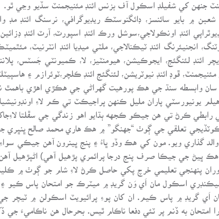
منٽ جنهن کي شفيلڊ اسڪول آف بزنس ائنڊ مئنيجمنٽ سڏيو وڃي ٿو.
ن ۾ بايو سائنسز، ڊائگنوسٽڪ ريڊيوگرافي، نرسنگ ائنڊ مڊ وائفر
وٿراپي ائنڊ اونڪولاجي،سوشل ورڪ ائنڊ اسپورٽ، آرٽ ائنڊ ڊزائين، 
نگ، انجنيئرنگ ائنڊ ٽيڪنالاجي، ملٽي ميڊيا ائنڊ انٽرنيٽ، مئٿمي
ريچر ائنڊ لئنگئج، ايجوڪيشن، هيومنٽيز، لا، ڪميونٽي جَسٽس، پلا
مئنيجمنٽ، ڦوڊ ائنڊ نيوٽريشن، لئنگئج ائنڊ ڪلچر،ٽوئرازم ۽ هاسپيٽل
ٽي سان وابسطه سنڌ جي هڪ پورهيت گهراڻي جي هڪڙي اهڙي باهمٿ ن
هيلم يونيورسٽي پاران مليل ڪنهن پراجيڪٽ تي ڪم لاءِ اونڊونيشيا
ي رابطي ڪرڻ تي هن جيڪو ڪجهه ٻڌايو اهو زندگي جي سڦلتا لاءِجاکو
ق ٻڌايو ته “ مان پهرين مارچ 1981ع ۾ ڪوٽڏيجي تعلقي جي ڳوٺ “جهنگو” ۾ هڪ هاري محم
د گذاري ويو. مون کي هڪ وڏو ڀاءُ ۽ پنج ڀينرون آهن جيڪي سواء
سواءِ هڪ ڀيڻ جي جيڪا صرف پنج درجا پرائمري پڙهيل آهي) اڻپڙهيل آه
ن دوران پنهنجي تعليمي خرچ پکي حاصل ڪرڻ لاءِ شام جو ڳوٺ ۾ ڪل
ٽ جو امتحان اَي گريڊ ۾ پاس ڪيم. ان کان پوءِ پرائيويٽ اسڪولن ۾ 
وارا امتحان به ڏنم پر ٽئي دفعا ناڪام ٿيس. بحرحال هن ناڪاميءَ جي