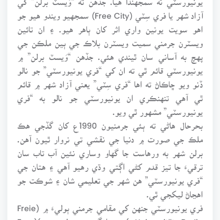
آزاد شهر يا فري سِٽي (Free City) سمجهيو ويندو هيو جو
اهو سويت يونين واري اثر کان ٻاهر هيو. ۽ ان تائين
ويسٽرن جرمني سميت ويسٽرن بلاڪ جي ٻين ملڪن جي
پهچ به آساني سان ٿيندي هئي. جڏهن “وَيسٽ برلن” ۾
يونيورسٽي قائم ٿي ته ان کي “فري يونيورسٽي” جو نالو
ڏنو ويو ڇاڪاڻ ته اها “فري سِٽي” يعني آزاد شهر ۾ قائم
ٿي آهي تنهنڪري ان يونيورسٽي جو نالو به “فري
يونيورسٽي” مشهور ٿي ويو.
بحرحال هاڻي ته ٻئي جرمنيون 1990ع کان گڏجي هڪ
ملڪ جي صورت ۾ دنيا جي نقشي تي نروار ٿيون آهن.
برلن شهر به ورهاست جا گهاو وساري نئين آب تاب سان
ترقيءَ جا تيز قدم کڻي اڳتي وڌي رهيو آهي ۽ هتان جي
“فري يونيورسٽي” هن شهر جي تعليمي شان ۽ شوڪت جو
اهڃاڻ ليکجي ٿي.
فري يونيورسٽي جنهن کي مقامي جرمني ٻوليءَ ۾ (Freie
Universität Berlin ) ۽ انگريزي ٻولي ۾ )(Free