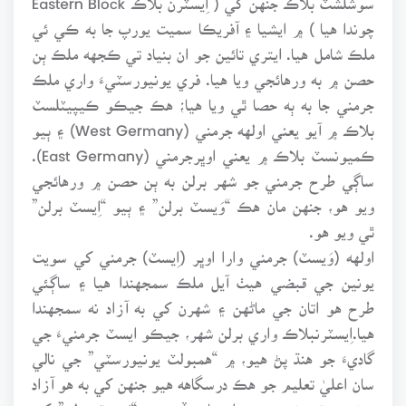
چوندا هيا ) ۾ ايشيا ۽ آفريڪا سميت يورپ جا به ڪي ئي
ملڪ شامل هيا. ايتري تائين جو ان بنياد تي ڪجهه ملڪ ٻن
حصن ۾ به ورهائجي ويا هيا. فري يونيورسٽيءَ واري ملڪ
جرمني جا به ٻه حصا ٿي ويا هيا؛ هڪ جيڪو ڪيپيٽلسٽ
بلاڪ ۾ آيو يعني اولهه جرمني (West Germany) ۽ ٻيو
ڪميونسٽ بلاڪ ۾ يعني اوڀرجرمني (East Germany).
ساڳي طرح جرمني جو شهر برلن به ٻن حصن ۾ ورهائجي
ويو هو، جنهن مان هڪ “وَيسٽ برلن” ۽ ٻيو “اِيسٽ برلن”
ٿي ويو هو.
اولهه (وَيسٽ) جرمني وارا اوڀر (اِيسٽ) جرمني کي سويت
يونين جي قبضي هيٺ آيل ملڪ سمجهندا هيا ۽ ساڳئي
طرح هو اتان جي ماڻهن ۽ شهرن کي به آزاد نه سمجهندا
هيا.اِيسٽرنبلاڪ واري برلن شهر، جيڪو ايسٽ جرمنيءَ جي
گاديءَ جو هنڌ پڻ هيو، ۾ “همبولٽ يونيورسٽي” جي نالي
سان اعليٰ تعليم جو هڪ درسگاهه هيو جنهن کي به هو آزاد
يونيورسٽي نه سمجهندا هيا. جڏهن ته “وَيسٽ برلن” کي