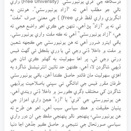
نالي جو مطلب آهي ته “آزاد يونيورسٽي”. هونئن به
انگريزي واري لفظ فري Free) ) جي معنيٰ صرف “مفت”
ئي نه پر “آزاد” پڻ آهي. تنهن جي ڪري اهو واضع هجي ته
هيءَ “آزاد يونيورسٽي” آهي نه ڪه مفت واري يونيورسٽي.
باقي ايترو ضرور آهي ته هن يونيورسٽي جي ڪجهه شعبن
۾ مفت ۾ داخلا ڏني وڃي ٿي يا وري بلڪل ئي گهٽ فيس
ورتي وڃي ٿي، پر اها سهوليت به گهڻو ڪري اتان جي
ڏيهي شاگردن لاءِ آهي، ڪنهن حد تائين انٽرنيشنل شاگرد به
اهڙي سهوليت مان فائدو حاصل ڪندا آهن. باقي يونيورسٽي
طرفان مقرر فيس جي ادائگي تي سڀني باصلاحيت پرڏيهي
شاگردن کي مختلف ڊگري ڪورسز ۾ داخلا ڏني ويندي آهي.
هن يونيورسٽي جي “فري” يا “آزد” هجڻ واري اعزاز جي
پٺيان حقيقت ۾ هڪ سياسي سبب آهي. اهو هن طرح ته
هن يونيورسٽيءَ پنهنجو نالو پنهنجي ملڪ جي ان دور واري
سياسي صورتحال جي نتيجي ۾ حاصل ڪيو جڏهن اڃا دنيا
۾ سياسي حوالي سا ٻه “سپر پاور” (Supper Power)