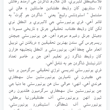
لاءِ ستاويهن کان وڌيڪ ڪشادين هاسٽلين ۽ هالن تي
مشتمل “ اسٽوڊنٽس وليج” يعني “ شاگردن جو ڳوٺ” به
قائم آهي. فري يونيورسٽي جي لائبريري ۾ اٽڪل نوي
لکن کان وڌيڪ ڪتاب، تحقيقي جرنل ۽ تاريخي مسودا ۽
ڊجيٽل جرنل وغيره موجود آهن. هن يونيورسٽي جيچئن
ريسرچرس کي سندن بهترين تحقيقين ۽ دريافتن تي نوبيل
انعام ملي چڪا آهن. يونيورسٽي ۾ اٽڪل پنجٽيهه هزارن
کان وڌيڪ شاگرد زيرِ تعليم آهن جن ۾ خاصو تعداد
انٽرنيشنل شاگردن جو به شامل آهي.
فري يونيورسٽي تدريسي توڙي تحقيقي سرگرمين ۾ دنيا
جي ڪيترن ئي ناميارين يونيورسٽين سان سهڪاري
هوندي آهي. انهيءَ حوالي سان هن يونيورسٽي جا دنيا جي
جن يونيورسٽين سان سهڪاري سرگرميون هلنديون رهن
ٿيون انهن ۾يونيورسٽي آف ڪئليفورنيا برڪلي،
يونيورسٽي آف شڪاگو، اسٽينفورڊ يونيورسٽي،
يونيورسٽي آف آڪسفورڊ، يونيورسٽي آف شنگهائي،