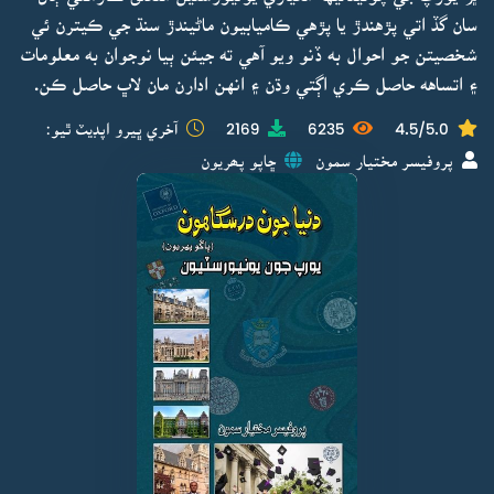
سان گڏ اتي پڙهندڙ يا پڙهي ڪاميابيون ماڻيندڙ سنڌ جي ڪيترن ئي
شخصيتن جو احوال به ڏنو ويو آهي ته جيئن ٻيا نوجوان به معلومات
۽ اتساهه حاصل ڪري اڳتي وڌن ۽ انهن ادارن مان لاڀ حاصل ڪن.
4.5/5.0
6235
2169
آخري ڀيرو اپڊيٽ ٿيو:
پروفيسر مختيار سمون
ڇاپو پھريون