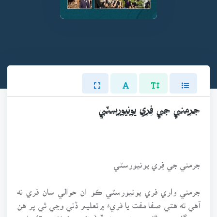
جرمني جي فِري يونيورسٽي
جرمني جي فِري يونيورسٽي
جرمني واري فري يونيورسٽي ڪو ان حوالي سان فري نه
آهي ته هتي صفا مفت يا فريءَ ۾تعليم ڏني وڃي ٿي پر هن
درسگاهه جي “فري يونيورسٽي” (Free University) واري