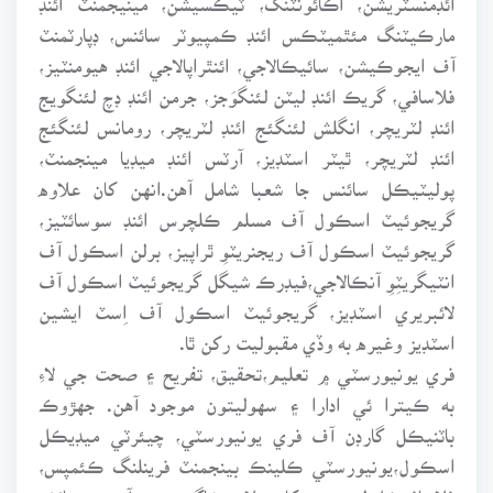
مارڪيٽنگ مئٿميٽڪس ائنڊ ڪمپيوٽر سائنس، ڊپارٽمنٽ
آف ايجوڪيشن، سائيڪالاجي، ائنٿراپالاجي ائنڊ هيومنٽيز،
فلاسافي، گريڪ ائنڊ ليٽن لئنگوَجز، جرمن ائنڊ ڊچ لئنگويج
ائنڊ لٽريچر، انگلش لئنگئج ائنڊ لٽريچر، رومانس لئنگئج
ائنڊ لٽريچر، ٿيٽر اسٽڊيز، آرٽس ائنڊ ميڊيا مينجمنٽ،
پوليٽيڪل سائنس جا شعبا شامل آهن.انهن کان علاوه
گريجوئيٽ اسڪول آف مسلم ڪلچرس ائنڊ سوسائٽيز،
گريجوئيٽ اسڪول آف ريجنريٽوِ ٿراپيز، برلن اسڪول آف
انٽيگريٽِوِ آنڪالاجي،فيڊرڪ شيگل گريجوئيٽ اسڪول آف
لائبريري اسٽڊيز، گريجوئيٽ اسڪول آف اِسٽ ايشين
اسٽڊيز وغيره به وڏي مقبوليت رکن ٿا.
فري يونيورسٽي ۾ تعليم،تحقيق، تفريح ۽ صحت جي لاءِ
به ڪيترا ئي ادارا ۽ سهوليتون موجود آهن. جهڙوڪ
باٽنيڪل گارڊن آف فري يونيورسٽي، چيئرٽي ميڊيڪل
اسڪول،يونيورسٽي ڪلينڪ بينجمنٽ فرينلنگ ڪئمپس،
فلاسافيڪل لئبريري، کان علاوه شاگردن جي آرمده رهائش