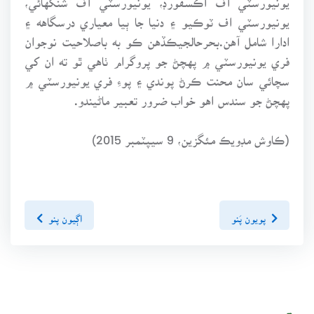
يونيورسٽي اف ٽوڪيو ۽ دنيا جا ٻيا معياري درسگاهه ۽
ادارا شامل آهن.بحرحالجيڪڏهن ڪو به باصلاحيت نوجوان
فري يونيورسٽي ۾ پهچڻ جو پروگرام ٺاهي ٿو ته ان کي
سچائي سان محنت ڪرڻ پوندي ۽ پوءِ فري يونيورسٽي ۾
پهچڻ جو سندس اهو خواب ضرور تعبير ماڻيندو.
(ڪاوش مڊويڪ مئگزين، 9 سيپٽمبر 2015)
پويون پَنو
اڳيون پنو