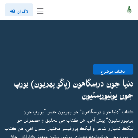
لاگ ان
مختلف موضوع
دنيا جون درسگاهون (ڀاڱو پهريون) يورپ
جون يونيورسٽيون
ڪتاب ”دنيا جون درسگاهون“ جو پهريون حصو ”يورپ جون
يونيورسٽيون“ پيش آهي. هن ڪتاب جي تحقيق ۽ مضمونن جو
ليکڪ ناميارو شاعر ۽ ليکڪ پروفيسر مختيار سمون آهي. هن ڪتاب
۾ يورپ جي چوئيتاليهه معياري يونيورسٽين متعلق ڪارائتي ڄاڻ