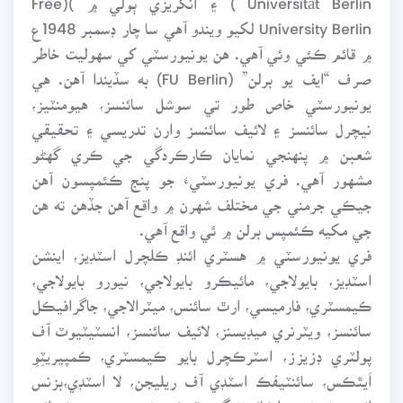
University Berlin لکيو ويندو آهي سا چار ڊسمبر 1948ع
۾ قائم ڪئي وئي آهي. هن يونيورسٽي کي سهوليت خاطر
صرف “ايف يو برلن” (FU Berlin) به سڏيندا آهن. هي
يونيورسٽي خاص طور تي سوشل سائنسز، هيومنٽيز،
نيچرل سائنسز ۽ لائيف سائنسز وارن تدريسي ۽ تحقيقي
شعبن ۾ پنهنجي نمايان ڪارڪردگي جي ڪري گهڻو
مشهور آهي. فري يونيورسٽيءَ جو پنج ڪئمپسون آهن
جيڪي جرمني جي مختلف شهرن ۾ واقع آهن جڏهن ته هن
جي مکيه ڪئمپس برلن ۾ ئي واقع آهي.
فري يونيورسٽي ۾ هسٽري ائنڊ ڪلچرل اسٽڊيز، اينشن
اسٽڊيز، بايولاجي، مائيڪرو بايولاجي، نيورو بايولاجي،
ڪيمسٽري، فارميسي، ارٿ سائنس، ميٽرالاجي، جاگرافيڪل
سائنسز، ويٽرنري ميڊيسنز، لائيف سائنسز، انسٽيٽيوٽ آف
پولٽري ڊزيزز، اسٽرڪچرل بايو ڪيمسٽري، ڪمپيريٽِوِ
اَيٿڪس، سائنٽيفڪ اسٽڊي آف ريليجن، لا اسٽڊي،بزنس
ائڊمنسٽريشن، اڪائونٽنگ، ٽيڪسيشن، مينيجمنٽ ائنڊ