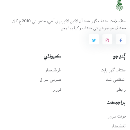
سنڌسلامت ڪتاب گهر ھڪ آن لائين لائبريري آھي، جنھن تي 2010ع کان
مختلف موضوعن تي ڪتاب رکيا پيا وڃن.
ڳنڍجو
ڪميونٽي
ڪتاب گهر بابت
طريقيڪار
انتظامي سَٿ
عمومي سوال
رابطو
فورم
پراجيڪٽ
فونٽ سرور
لفظيڪار