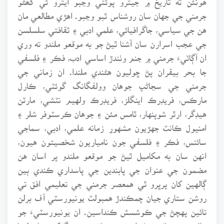
جرمني جي جهان سان روشناس ٿبو وڃبو. اهڙي مطالعي مان
هن جي سياسي، جاگرافيائي، علمي ادبي ۽ ثقافتي سلسلسن
جي عجب اسرارن سان آشنا ٿيڻ جو به موقعو ملندو ته وري
ان آڳاٽيءَ جرمني ۾ جنم وٺندڙ اساسي ادب، فڪر ۽ فلسفي
جا بحر بيقران پڻ ڇوليون هڻندي ملندا. ان زماني جي
جرمني جي سڃاڻپ جوهان وولفگانگ گوئٽي، ڪارل
مارڪس، فريڊرڪ اينگلز، فريڊرڪ ولهيم نٽشي، مارٽن
هيڊگر، ارٿر شوپنهار، ٿامس مئن ۽ جوهان ڪرسٽوفر شلر ۽
امنيول ڪانٽ جهڙيون مشهورِ زمانه علمي، ادبي، سماجي
سائنس، فڪر ۽ فلسفي جون نامياريون شخصيتون هيون،
انهن سان به مکاميل ٿيڻ جو موقعو ملندو پر اسان هن
مضمون جي عنوان جي پابندين جي پاسداري ڪندي ٻين
ڳالهين کان پرڀرو ٿي همعصر جرمني جي تعليمي افق تي
روشن ستاري جيان چمڪندڙ همبولٽ يونيورسٽي آف برلن
تائين پهچڻ جي ڪوشسش ڪنداسين. ان يونيورسٽيءَ جو
حال ۾ به جائزو وٺنداسين ته ماضي جي ڳڙکين مان ليئا