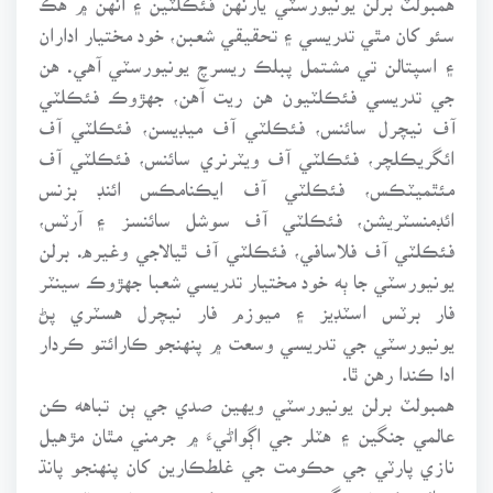
سئو کان مٿي تدريسي ۽ تحقيقي شعبن، خود مختيار اداران
۽ اسپتالن تي مشتمل پبلڪ ريسرچ يونيورسٽي آهي. هن
جي تدريسي فئڪلٽيون هن ريت آهن، جهڙوڪ فئڪلٽي
آف نيچرل سائنس، فئڪلٽي آف ميڊيسن، فئڪلٽي آف
ائگريڪلچر، فئڪلٽي آف ويٽرنري سائنس، فئڪلٽي آف
مئٿميٽڪس، فئڪلٽي آف ايڪنامڪس ائنڊ بزنس
ائڊمنسٽريشن، فئڪلٽي آف سوشل سائنسز ۽ آرٽس،
فئڪلٽي آف فلاسافي، فئڪلٽي آف ٿيالاجي وغيره. برلن
يونيورسٽي جا ٻه خود مختيار تدريسي شعبا جهڙوڪ سينٽر
فار برٽس اسٽڊيز ۽ ميوزم فار نيچرل هسٽري پڻ
يونيورسٽي جي تدريسي وسعت ۾ پنهنجو ڪارائتو ڪردار
ادا ڪندا رهن ٿا.
همبولٽ برلن يونيورسٽي ويهين صدي جي ٻن تباهه ڪن
عالمي جنگين ۽ هٽلر جي اڳواڻيءَ ۾ جرمني مٿان مڙهيل
نازي پارٽي جي حڪومت جي غلطڪارين کان پنهنجو پانڌ
بچائي ڪو نه سگھي هئي جنهن ڪري هن يونيورسٽي جي