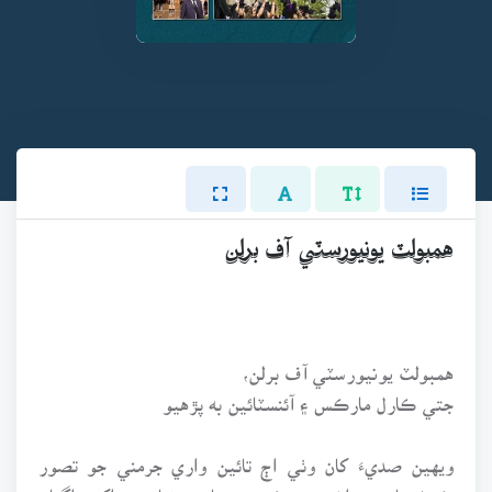
همبولٽ يونيورسٽي آف برلن
همبولٽ يونيورسٽي آف برلن،
جتي ڪارل مارڪس ۽ آئنسٽائين به پڙهيو
ويهين صديءَ کان وٺي اڄ تائين واري جرمني جو تصور
ڪرڻ سان ٻه واضع ۽ هڪ ٻئي سان متضاد دور اکين اڳيان