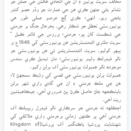
نشانو بڻي جنهن ڪري هن جي عمارت جو وڏو حصو کنڊر
بڻجي ويو، انهيءَ ڪري ڳچ عرصو عملي طور هي
يونيورسٽي تعطل جو شڪار رهي. بحرحال جنگ ۾ جرمني
جي شڪست کان پوءِ جرمنيءَ ۾روس جي قائم ڪيل “
سويت ملٽري ائڊمنسٽريشن هن يونيورسٽي کي 1946ع ۾
ٻيهر کوليو. سويت ائڊمنسٽريشن ئي هن يونيورسٽي جو
نالو فيڊرلڪ وليم يونيورسٽيءَ مان تبديل ڪري سندس
موجوده نالو همبولٽ يونيورسٽي آف برلن رکيو.
همبولٽ برلن يونيورسٽي جي قصي کي وڌيڪ سمجهڻ لاءِ
هن جي ملڪ جرمني ۽ ان جي گادي واري شهر برلن
بابتڪجهه ڄاڻ حاصل ڪرڻ پڻ ضروري آهي. جيڪاهيئٺين
ريت آهي.
اڄڪلهه ته جرمني جو سرڪاري نالو فيڊرل ريپبلڪ آف
جرمني آهي پر ڪنهن زماني ۾جرمني واري علائقي کي
شهنشايت پروشيا ياڪنگڊم آف پروشيا(Kingdom of
Prussia) جي نالي سان سڃاتو ويندو هيو. ڪنگڊم آف