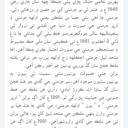
1945ع ۾ ختم ٿي پر جرمني کي ٻن حصن ۾ ورهائي وئي.
جرمني جا اهي ٻئي حصا ٻن ملڪن يعني اولهه جرمني ۽
اوڀر جرمني جي صورت ۾ دنيا جي نقشي تي نروار ٿي
پنجيتاليهه سالن جوڊگھوعرصو هڪ ٻئي کي جدائي جا داغ
ڏئي 3 آڪٽوبر 1991ع تي هڪٻئي سان ملي هڪ مضبوط
۽ مستحڪم جرمني جي صورت اختيار ڪري چڪا آهن. اها
متحد ٿيل جرمني اڄڪلهه وچ اولهه يورپ جو ترقي يافته
ملڪ هجڻ سان گڏ يورپي يونين جو اهم رڪن آهي.
برلن جتي همبولٽ يونيورسٽي سميت ٽي ٻيون به
يونيورسٽيون موجود آهن،سو جرمني جي گادي جو هنڌ هجڻ
سان گڏ ساڍا اٺ ڪروڙ آباديءَ واري هن ملڪ جي هڪ
صوبي جي حيثيت پڻ رکي ٿو. 1991ع کان اڳ برلن “ اوڀر
جرمني ” ۽ “ بون ” اولهه جرمنيءَ جي گادي جا هنڌ هيا پر
جرمني وارن ٻنهي ملڪن جي متحد ٿيڻ کان پوءِ هاڻي برلن
ئي هن ملڪ جي گادي واروشهرآهي. 1991ع کان اڳ هن
شهر جي وچ مان هڪ ڊگھي ديوار گذرندي هئي جيڪا ٻنهي