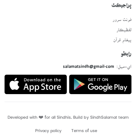
پراجيڪٽ
فونٽ سرور
لفظيڪار
پيغامِ قرآن
رابطو
اي-ميل:
salamatsindh@gmail.com
Developed with ❤️ for all Sindhis. Build by
SindhSalamat
team
Privacy policy
Terms of use