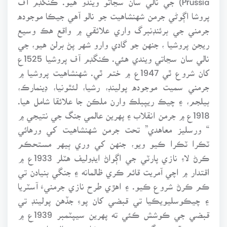
پروشا اڳوڻي جرمن شهنشاهيت جو نالو آهي جيڪا موجوده
جرمني جي برئنڊنبرگ واري علائقي ۾ واقع هڪ وسيع
ريجن پروشيا ، جنهن جو گادي وارو شهر پڻ برلن هيو، جي
نالي سان سڃاتي ويندي هئي. ڪنگڊم آف پروشيا 1525ع
کان شروع ٿي 1947ع ۾ ختم ٿي. شهنشاهيت پروشيا ۾
جرمني سميت موجوده پولينڊ، رشيا، لئٿونيا، ڊينمارڪ،
بيلجم، ۽ چيڪ ريپبلڪ وارن ملڪن جا علائقا شامل هيا.
1918ع ۾ جرمن انقلاب ۽ پهرين عالمي جنگ جي نتيجي ۾
“ ورسليز معاهدي” تحت جرمن شهنشاهيت کي ورهائي
ٽڪرا ٽڪرا ڪيو ويو، جنهن کي وري ٻيهر مستحڪم
ڪرڻ لاءِ نازي پارٽي جي اڳواڻ ايڊوليف هٽلر 1933ع ۾
اقتدار ۾ اچي آمريت قائم ڪري ظالمانه ۽ جنگي بنيادن تي
ڪم ڪرڻ شروع ڪيو. ۽ اهڙي طرح نازي جرمنيءَ آسٽريا
۽ چيڪوسليويڪيا تي قبضي کان پوءِ جڏهن پولينڊ تي
قبضي جي ڪوشش ڪئي ته پهرين سيپٽمبر 1939ع ۾
پهرين عالمي جنگ ڇڙي پئي جيڪا ڇهه سال جاري رهي