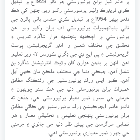
ڪري فريڊرڪ ولِيَم يونيورسٽي رکيو ويو، جنهن کي هڪ
دفعو ٻيهر 1954ع ۾ تبديل ڪري سندس باني ڀائرن جي
نالي پٺيانهمبولٽ يونيورسٽي آف برلن رکيو ويو. هن
يونيورسٽي ۾ اڄڪلهه پنجٽيهه هزار شاگرد تدريس ۽
تحقيق جي مختلف شعبن ۾ انڊر گريجوئيشن، پوسٽ
گريجوئيشن ۽ پي ايڇ ڊي جي ڊگري ڪورسن لاءِ زير تعليم
آهن. انهن ۾ پنجن هزارن کان وڌيڪ انٽرنيشنل شاگرد پڻ
شامل آهن، جيڪي دنيا جي مختلف ملڪن مان ڪهي آيل
آهن. ڪيو ايس ورلڊ يونيورسٽيز جي رئنڪنگ مطابق
همبولٽ برلن يونيورسٽي دنيا جي هڪ سئو ڇويهون ۽
جرمني جي ستون نمبر معيار يونيورسٽي آهي، جڏهن ته
ٽائمز هائير ايجوڪيشن ورلڊ يونيورسٽيز جي ڪاٿي مطابق
برلن يونيورسٽي پنهنجي تعليمي ۽ تحقيقي معيار ۽ هم
نصابي سرگرمين جي پيشِ نظر دنيا جي ڇانوي ۽ جرمني
جي ڇهون نمبر معياري يونيورسٽي آهي.
همبولٽ برلن يونيورسٽي يارنهن فئڪلٽين ۽ انهن ۾ هڪ