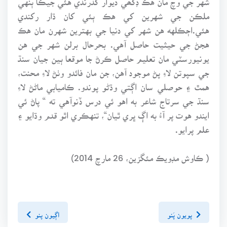
ملڪن جي شهرين کي هڪ ٻئي کان ڌار رکندي
هئي.اڄڪلهه هن شهر کي دنيا جي بهترين شهرن مان هڪ
هجڻ جي حيثيت حاصل آهي. بحرحال برلن شهر جي هن
يونيورسٽي مان تعليم حاصل ڪرڻ جا موقعا ٻين جيان سنڌ
جي سپوتن لاءِ پڻ موجود آهن، جن مان فائدو وٺڻ لاءِ محنت،
همٿ ۽ حوصلي سان اڳتي وڌڻو پوندو. ڪاميابي ماڻڻ لاءِ
سنڌ جي سرتاج شاعر به اهو ئي درس ڏنوآهي ته “ پاڻ ئي
ايندو هوت پر آءُ به اڳ ڀري ٿيان“، تنهڪري اٿو قدم وڌايو ۽
علم پرايو.
( ڪاوش مڊويڪ مئگزين، 26 مارچ 2014)
پويون پَنو
اڳيون پنو