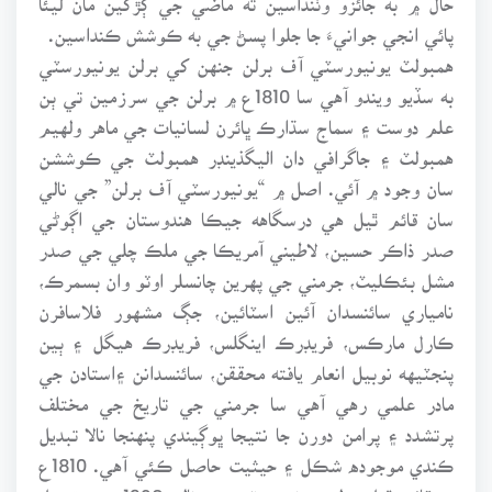
پائي انجي جوانيءَ جا جلوا پسڻ جي به ڪوشش ڪنداسين.
همبولٽ يونيورسٽي آف برلن جنهن کي برلن يونيورسٽي
به سڏيو ويندو آهي سا 1810ع ۾ برلن جي سرزمين تي ٻن
علم دوست ۽ سماج سڌارڪ ڀائرن لسانيات جي ماهر ولهيم
همبولٽ ۽ جاگرافي دان اليگذينڊر همبولٽ جي ڪوششن
سان وجود ۾ آئي. اصل ۾ “يونيورسٽي آف برلن” جي نالي
سان قائم ٿيل هي درسگاهه جيڪا هندوستان جي اڳوڻي
صدر ذاڪر حسين، لاطيني آمريڪا جي ملڪ چلي جي صدر
مشل بئڪليٽ، جرمني جي پهرين چانسلر اوٽو وان بسمرڪ،
نامياري سائنسدان آئين اسٽائين، جڳ مشهور فلاسافرن
ڪارل مارڪس، فريڊرڪ اينگلس، فريڊرڪ هيگل ۽ ٻين
پنجٽيهه نوبيل انعام يافته محققن، سائنسدانن ۽استادن جي
مادر علمي رهي آهي سا جرمني جي تاريخ جي مختلف
پرتشدد ۽ پرامن دورن جا نتيجا ڀوڳيندي پنهنجا نالا تبديل
ڪندي موجوده شڪل ۽ حيثيت حاصل ڪئي آهي. 1810ع
۾ قائم ٿيل برلن يونيورسٽي جو نالو 1928ع ۾ تبديل