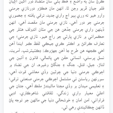
فلم جيان ڦريو وڃن ٿا. انهن مان هڪڙو دورنازي جرمني
وارو هيو ته وري ٻيو اڄ واري جديد، ترقي يافته ۽ جھموري
جرمني جو دور آهي. نازي جرمني مان مقصد آهي، انهن
ڏينهن واري جرمني جڏهن هن جي مٿان ائڊولف هٽلر جي
حڪمراني ۾ نازي پارٽي جو راڄ هيو. نازي جرمنيءَ جي
تعارف ڪرائڻ ۾ اڪثر ڪري جيڪي لفظ ڪم ايندا آهن
اهي ڪجهه هن طرح جا آهن جهڙوڪ؛ ڊڪٽيٽرشپ، آمريت،
نسل پرستي، انساني حقن جي پائمالي، قانون ۽ آئين جي
لتاڙ، جيل، قتل، جنگ ۽ جنگاڻ وغيره. ان جي تضاد ۾
اڄوڪي جرمني دنيا جي چوٿين وڏي معاشي قوت آهي.
سورنهن رياستن تي مشتمل اڄوڪي جرمني صنعتي ترقيءَ
۽ تعليمي ميدان ۾ وڏي مڃتا ماڻيندڙ ملڪ آهي، جتان جي
اعليٰ معيار واري زندگي، ثقافتي شاهوڪاري، ادبي
فراواني، امن امان ۽ خوشحالي دنيا جي ماڻهن جو توجه پاڻ
ڏانهن ڇڪائيندي رهي ٿي.
هونئن ته تاريخ ۾ جيترو پوئتي وڃبو ايترو ئي گھڻو