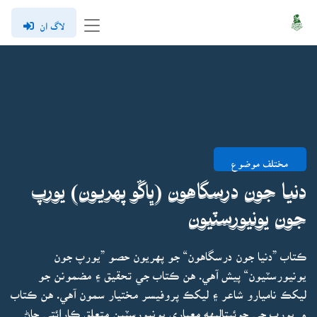
لاگ ان
مختلف موضوع
دنيا جون درسگاهون (ڀاڱو پهريون) يورپ
جون يونيورسٽيون
ڪتاب ”دنيا جون درسگاهون“ جو پهريون حصو ”يورپ جون
يونيورسٽيون“ پيش آهي. هن ڪتاب جي تحقيق ۽ مضمونن جو
ليکڪ ناميارو شاعر ۽ ليکڪ پروفيسر مختيار سمون آهي. هن ڪتاب
۾ يورپ جي چوئيتاليهه معياري يونيورسٽين متعلق ڪارائتي ڄاڻ