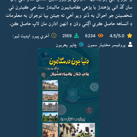
سان گڏ اتي پڙهندڙ يا پڙهي ڪاميابيون ماڻيندڙ سنڌ جي ڪيترن ئي
شخصيتن جو احوال به ڏنو ويو آهي ته جيئن ٻيا نوجوان به معلومات
۽ اتساهه حاصل ڪري اڳتي وڌن ۽ انهن ادارن مان لاڀ حاصل ڪن.
4.5/5.0
6234
2169
آخري ڀيرو اپڊيٽ ٿيو:
پروفيسر مختيار سمون
ڇاپو پھريون