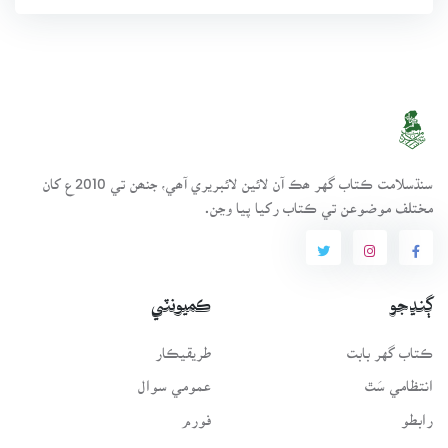
سنڌسلامت ڪتاب گهر ھڪ آن لائين لائبريري آھي، جنھن تي 2010ع کان
مختلف موضوعن تي ڪتاب رکيا پيا وڃن.
ڳنڍجو
ڪميونٽي
ڪتاب گهر بابت
طريقيڪار
انتظامي سَٿ
عمومي سوال
رابطو
فورم