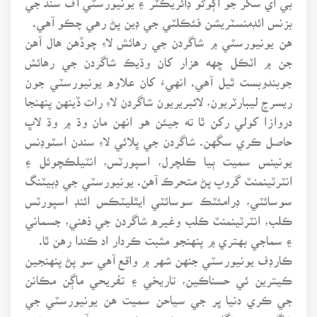
بزنس ائڊمنسٽريشن فئڪلٽي جي ڊين پڻ رهي چڪو آهي.
هن يونيورسٽي ۾ شاگردن جي رهائش لاءِ چوڏهن هال آهن
جن ۾ اٽڪل ڇهه هزار کان وڌيڪ شاگردن جي رهائش
جوبندوبست ٿيل آهي. انهيءَ کان علاوه يونيورسٽي جون
ريسرچ ليبارٽريون، لائبريريون شاگردن لاءِ رات ڏينهن پنهنجا
دروازا کولي رکن ٿا ته جيئن هو انهن مان وڌ ۾ وڌ لاڀ
حاصل ڪري سگهن. شاگردن جي ڀلائي لاءِ سندن اسٽوڊنس
يونينس سميت ٻيا ڪلچرل، اسپورٽس، انٽيلڪچوئل ۽
انٽرٽينمنٽ گروپ پڻ متحرڪ آهن. يونيورسٽي جي ڊبيٽنگ
سوسائٽي، ڊرامئٽڪ سوسائٽي ايٿليٽڪس ائنڊ اسپورٽس
ڪلب، انٽرٽينمنٽ ڪلب وغيره شاگردن جي ذهني، جسماني
۽ سماجي بهتري ۾ پنهنجو مثبت ڪردار اد ڪندا رهن ٿا.
ڪارڊف يونيورسٽي جنهن شهر ۾ واقع آهي سو پڻ پنهنجين
ڪيترين ئي حسناڪين، تاريخي ۽ تفريحي ماڳن مڪانن
جي ڪري دنيا ڀر جي سياحن سميت هن يونيورسٽي جي
شاگردن جي نگاهه جو مرڪز پڻ بڻيو رهندو آهي. هي شهر