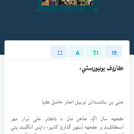
ڪارڊف يونيورسٽي،
جتي ٻن سائنسدانن نوبيل انعام حاصل ڪيا
ڪجهه سال اڳ جڏهن مان ۽ ڊاڪٽر علي نواز مهر
اسڪاٽلينڊ ۾ ڪجهه ڏينهن گذارڻ کانپوءِ واپس انگلينڊ پئي
آياسين تڏهن مون کيس راءِ ڏني ته ڇو نه “وَيلز” مان به