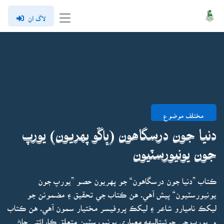
لاگ ان
مختلف موضوع
دنيا جون درسگاهون (ڀاڱو پهريون) يورپ
جون يونيورسٽيون
ڪتاب ”دنيا جون درسگاهون“ جو پهريون حصو ”يورپ جون
يونيورسٽيون“ پيش آهي. هن ڪتاب جي تحقيق ۽ مضمونن جو
ليکڪ ناميارو شاعر ۽ ليکڪ پروفيسر مختيار سمون آهي. هن ڪتاب
۾ يورپ جي چوئيتاليهه معياري يونيورسٽين متعلق ڪارائتي ڄاڻ