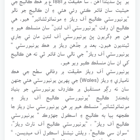
حيثيت سان قائم ڪئي وئي هئي ۽ ان ڪاليج جو نالو
“يونيورسٽي ڪاليج آف ويلز ۽ مونمائوٿشائير” هيو. هي
ڪاليج ان وقت “يونيورسٽي آف لنڊن” سان منسلڪ هيو ۽
هن جو ڊگريون پڻ يونيورسٽي آف لنڊن مان ئي جاري
ٿينديون هيون. بعد ۾ جڏهن ويلز ۾ هڪ يونيورسٽي “
يونيورسٽي آف ويلز” جي نالي سان قائم ٿي ته هن ڪاليج
کي ان سان منسلڪ ڪيو ويو هيو.
يونيورسٽي آف ويلز حقيقت ۾ وفاقي سطح جي هڪ
نامياري ۽ ويلز (Wales) جي پهرين يونيورسٽي هئي جنهن
سان نه رڳو مستقبل ۾ ڪارڊف يونيورسٽي جو بنياد
بڻجندڙ ڪاليج “يونيورسٽي ڪاليج آف ويلز ۽
مونمائوٿشائير” منسلڪ هيو پر هن يونيورسٽي سان ويلز جا
ڪجهه ٻيا به ڪاليج ۽ اسڪول جهڙوڪ “ يونيورسٽي
ڪاليج آف ويلز” ، “يونيورسٽي ڪاليج آف نارٿ ويلز”،
“سوان سي ڪاليج”، ويلش نيشنل اسڪول آف ميڊيسن، “
ويلش ڪاليج آف ايڊوانسڊ ٽيڪنالاجي” ۽ ڪجهه ٻيا تعليمي