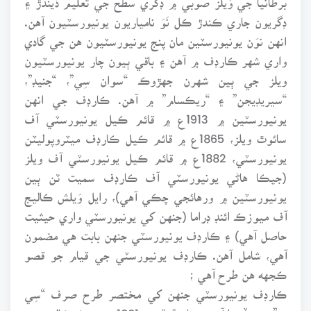
ڊگريون جاري ڪندڙ ڪل نَوَ نامياريون يونيورسٽيون آهن.
انهن نوَن يونيورسٽين مان پنج يونيورسٽيون هن جي گادي
واري شهر ڪارڊف ۾ آهن ۽ باقي ٻيون چار يونيورسٽيون
ويلز جي ٻين شهرن جهڙوڪ “سوان سِي”، “جنيڊ”،
“سيريڊيجن” ۽ “ريڪسام” ۾ آهن. ڪارڊف جي انهن
يونيورسٽين ۾ 1913ع ۾ قائم ڪيل يونيورسٽي آف
سائوٿ ويلز، 1865ع ۾ قائم ڪيل ڪارڊف ميٽروپوليٽن
يونيورسٽي، 1882ع ۾ قائم ڪيل يونيورسٽي آف ويلز
(جيڪا هاڻي يونيورسٽي آف ڪارڊف سميت ٽن ٻين
يونيورسٽين ۾ ورهائجي چڪي آهي)، رايل وَيلش ڪاليج
آف ميوزڪ ائنڊ ڊراما (جنهن کي يونيورسٽي واري حيثيت
حاصل آهي) ۽ ڪارڊف يونيورسٽي جنهن بابت هي مضمون
آهي، شامل آهن. ڪارڊف يونيورسٽي جي قيام جو قصو
ڪجهه هن طرح آهي ؛
ڪارڊف يونيورسٽي جنهن کي مختصر طرح صرف “سِي
يو” پڻ سڏيندا آهن ، سا حقيقت ۾1881ع ۾ هڪ ڪاليج جي