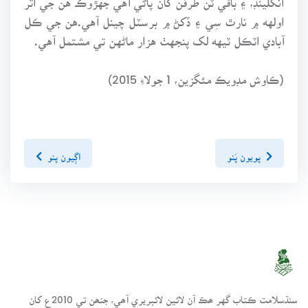
اولهه ۾ نارٿ سِي ۽ ڏکڻ ۾ برسٽل چينل آهي.هن جي ڪل
آبادي اٽڪل ٽيهه لک پنجهٺ هزار ماڻهن تي مشتمل آهي.
(ڪاوش مڊويڪ مئگزين، 1 جولاءِ 2015)
پويون پَنو
اڳيون پنو
سنڌسلامت ڪتاب گهر ھڪ آن لائين لائبريري آھي، جنھن تي 2010ع کان