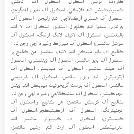
ڪميونيڪيشن ائنڊ فلاسافي، اسڪول آف ماڊرن لئنگِوِجِز،
اسڪول آف هسٽري آرڪيالاجي ائنڊ رليجن، اسڪول آف
جرنلزم، ميڊيا ائنڊ ڪلچرل اسٽڊيز، اسڪول آف لا ائنڊ
پاليٽڪس، اسڪول آف لائيف لانگ لرننگ، اسڪول آف
سوشل سائنسز۽ اسڪول آف ميوزڪ وغيره اچي وڃن ٿا.
ڪاليج آف بايو ميڊڪل ائنڊ لائيف سائنسز: هن ڪاليج ۾
اسڪول آف بايو سائنسز، اسڪول آف ڊينٽسٽري، اسڪول
آف هيلٿ سائنسز، اسڪول آف ميڊيسنز، اسڪول آف
آپٽوميٽري ائنڊ ويزن سائنس، اسڪول آف فارميسي
سائنسز، اسڪول آف پوسٽ گريجوئيٽ ميڊيڪل ائنڊ ڊينٽل
ايجوڪيشن، اسڪول آف سائيڪالاجي وغيره اچي وڃن ٿا.
ڪاليج آف فزيڪل سائنسز: هن ڪاليج ۾اسڪول آف
انجنيئرنگ، اسڪول آف آرڪيٽيڪچر،اسڪول آف
ڪيمسٽري، اسڪول آف ڪمپيوٽر سائنسز ائنڊ
انفرميٽڪس، اسڪول آف ارٿ ائنڊ اوشين سائنسز،
اسڪول مئٿميٽڪس ۽ اسڪول آف فزڪس ائنڊ