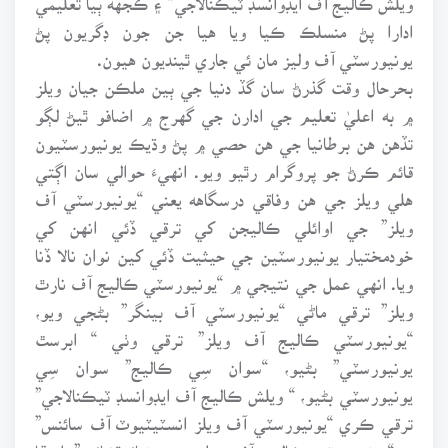
ادارا پڻ منسلڪ ڪيا ويا هيا جن جون ڊگريون پڻ
يونيورسٽي آف وليز مان ئي جاري ٿينديون هيون.
بحرحال وقت گذرڻ سان گڏ دنيا جي ٻين ملڪن جيان ويلز
۾ به اعليٰ تعليم جي ادارن جي گهرج ۾ اضافو ٿيڻ لڳو
تڏهن هن برطانيا جي هن حصي ۾ پڻ وڌيڪ يونيورسٽيون
قائم ڪرڻ جو پروگرام رٿيو ويو. انهيءَ حوالي سان اڳتي
هلي ويلز جي هن وفاقي درسگاهه يعني “يونيورسٽي آف
ويلز” جي اوائلي ڪاليجن کي ترقي ڏئي انهن کي
خودمختيار يونيورسٽين جي حيثيت ڏئي کين نوان نالا ڏنا
ويا. انهي عمل جي نتيجي ۾ “يونيورسٽي ڪاليج آف نارٿ
ويلز” ترقي ماڻي “يونيورسٽي آف بينگر” بڻجي ويو،
“يونيورسٽي ڪاليج آف ويلز” ترقي وٺي “ ابرسٿ
يونيورسٽي” بڻيو، “سوان سِي ڪاليج” سوان سِي
يونيورسٽي بڻيو، “ ويلش ڪاليج آف ايڊوانسڊ ٽيڪنالاجي”
ترقي ڪري “يونيورسٽي آف ويلز انسٽيٽيوٽ آف سائنس”
۽ “يونيورسٽي ڪاليج آف ويلز ۽ مونمائوٿشائير” ارتقا