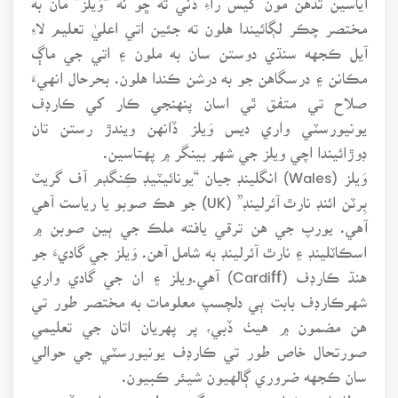
مختصر چڪر لڳائيندا هلون ته جئين اتي اعليٰ تعليم لاءِ
آيل ڪجهه سنڌي دوستن سان به ملون ۽ اتي جي ماڳ
مڪانن ۽ درسگاهن جو به درشن ڪندا هلون. بحرحال انهيءَ
صلاح تي متفق ٿي اسان پنهنجي ڪار کي ڪارڊف
يونيورسٽي واري ديس وَيلز ڏانهن ويندڙ رستن تان
ڊوڙائيندا اچي ويلز جي شهر بينگر ۾ پهتاسين.
وَيلز (Wales) انگلينڊ جيان “يونائيٽيڊ ڪِنگڊم آف گريٽ
بِرٽن ائنڊ نارٿ آئرلينڊ” (UK) جو هڪ صوبو يا رياست آهي
آهي. يورپ جي هن ترقي يافته ملڪ جي ٻين صوبن ۾
اسڪاٽلينڊ ۽ نارٿ آئرلينڊ به شامل آهن. وَيلز جي گاديءَ جو
هنڌ ڪارڊف (Cardiff) آهي.ويلز ۽ ان جي گادي واري
شهرڪارڊف بابت ٻي دلچسپ معلومات به مختصر طور تي
هن مضمون ۾ هيٺ ڏبي، پر پهريان اتان جي تعليمي
صورتحال خاص طور تي ڪارڊف يونيورسٽي جي حوالي
سان ڪجهه ضروري ڳالهيون شيئر ڪبيون.
برطانيا جي وَيلز صوبي ۾ ڊگري سطح جي تعليم ڏيندڙ ۽