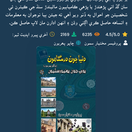
سان گڏ اتي پڙهندڙ يا پڙهي ڪاميابيون ماڻيندڙ سنڌ جي ڪيترن ئي
شخصيتن جو احوال به ڏنو ويو آهي ته جيئن ٻيا نوجوان به معلومات
۽ اتساهه حاصل ڪري اڳتي وڌن ۽ انهن ادارن مان لاڀ حاصل ڪن.
4.5/5.0
6235
2169
آخري ڀيرو اپڊيٽ ٿيو:
پروفيسر مختيار سمون
ڇاپو پھريون