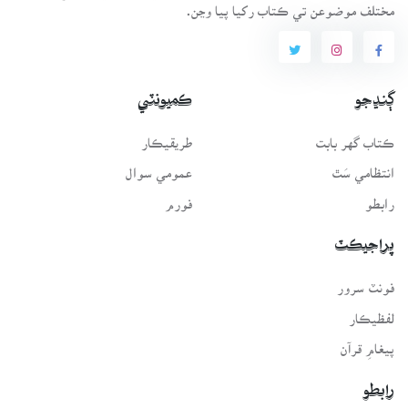
مختلف موضوعن تي ڪتاب رکيا پيا وڃن.
ڳنڍجو
ڪميونٽي
ڪتاب گهر بابت
طريقيڪار
انتظامي سَٿ
عمومي سوال
رابطو
فورم
پراجيڪٽ
فونٽ سرور
لفظيڪار
پيغامِ قرآن
رابطو