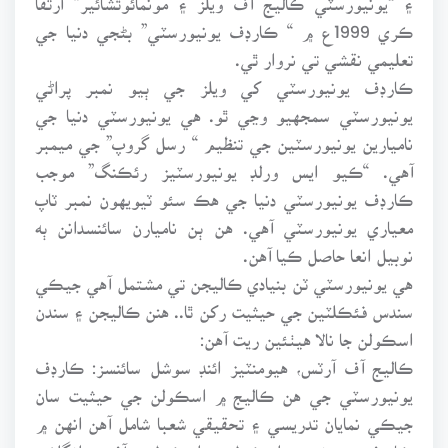
ڪري 1999ع ۾ “ ڪارڊف يونيورسٽي” بڻجي دنيا جي
تعليمي نقشي تي نروار ٿي.
ڪارڊف يونيورسٽي کي ويلز جي ٻيو نمبر پراڻي
يونيورسٽي سمجهيو وڃي ٿو. هي يونيورسٽي دنيا جي
ناميارين يونيورسٽين جي تنظيم “ رسل گروپ” جي ميمبر
آهي. “ڪيو ايس ورلڊ يونيورسٽيز رئڪنگ” موجب
ڪارڊف يونيورسٽي دنيا جي هڪ سئو ٽيويهون نمبر ٽاپ
معياري يونيورسٽي آهي. هن ٻن ناميارن سائنسدانن ٻه
نوبيل انعا حاصل ڪيا آهن.
هي يونيورسٽي ٽن بنيادي ڪاليجن تي مشتمل آهي جيڪي
سندس فئڪلٽين جي حيثيت رکن ٿا.. هنن ڪاليجن ۽ سندن
اسڪولن جا نالا هيٺئين ريت آهن:
ڪاليج آف آرٽس، هيومنٽيز ائنڊ سوشل سائنسز: ڪارڊف
يونيورسٽي جي هن ڪاليج ۾ اسڪولن جي حيثيت سان
جيڪي نمايان تدريسي ۽ تحقيقي شعبا شامل آهن انهن ۾
ڪارڊف بزنس اسڪول، اسڪول آف انگلش،