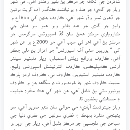
ويلز جو گاديءَ جو هنڌ ۽ يونيائٽيڊ ڪنگڊم آف گريٽ برٽين
جو ڏهون نمبر وڏو شهر آهي. ڪارڊف جنهن کي 1955ع ۾
وليز جو گادي جو هنڌ بڻايو ويو هيو سو هتان جي
ڪاروباري مرڪز هجڻ سان گڏ اسپورٽس سرگرمين جو
مرڪز پڻ آهي اهو ئي سبب آهي جو 2009ع ۾ هن شهر
کي “ يورپين سٽي آف اسپورٽس” جو اعزاز پڻ ملي چڪو
آهي. ڪارڊف ۾واقع ويلش اسيمبلي، ويلز ملينيم سينٽر
آرٽس ڪامپليڪس، ڪارڊف انٽرنيشنل اسپورٽس وليج،
ڪارڊف ملينيم اسٽيڊيم، ڪارڊف بَي، ڪارڊف آرمز پارڪ
سميت ڪارڊف شهر جا خوبصورت درسگاهه جن ۾ ڪارڊف
يونيورسٽي پڻ شامل آهي، هن شهر کي هڪ منفرد حيثيت
۽ حسناڪي بخشين ٿا.
ويلز جيتوڻيڪ آباديءَ جي حوالي سان ننڍو صوبو آهي، سو
پنهنجي منفرد بيهڪ ۽ فطري سونهن جي ڪري دنيا جي
سياحن جي دلچسپي جو مرڪز بڻيل آهي. ويلز جي اوڀر ۾
انگلينڊ، ۽ باقي ٽن طرفن کان پاڻي آهي جهڙوڪ هن جي اتر