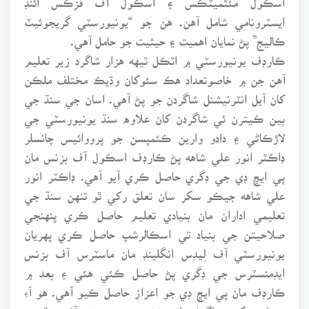
ايسٽرونامي شامل آهن. هن جو “يونيورسٽي گريجوئيٽ
ڪاليج” پڻ نمايان اهميت ۽ حيثيت جو حامل آهي.
ڪارڊف يونيورسٽي ۾ اٽڪل ٽيهه هزار شاگرد زير تعليم
آهن جن ۾ خاصوتعداد هڪ سئوکان وڌيڪ مختلف ملڪن
کان آيل انٽرنيشنل شاگردن جو پڻ آهي. اسان جي سنڌ جي
ٻين ڪيترن ئي شاگردن کان علاوه سنڌ يونيورسٽي جي
لاڙڪاڻي ۽ دادو وارين ڪئمپسن جو پرووائيس چانسلر
ڊاڪٽر انور علي شاهه پڻ ڪارڊف اسڪول آف بزنس مان
پي ايڇ ڊي جي ڊگري حاصل ڪري آيو آهي. ڊاڪٽر انور
علي شاهه جيڪو سکر سان تعلق رکي ٿو تنهن سنڌ جي
تعليمي اداران مان بنيادي تعليم حاصل ڪري پنهنجي
صلاحيتن جي بنياد تي اسڪالرشپ حاصل ڪري پهريان
يونيورسٽي آف لِيڊس انگلينڊ مان ماسٽرس آف بزنس
ايڊمنسٽرس جي ڊگري پڻ حاصل ڪئي هئي ۽ بعد ۾
ڪارڊف مان پي ايڇ ڊي جو اعزاز حاصل ڪيو آهي. هو آءِ
بي اي سکر جو اڳوڻو ڊائريڪٽر ۽ يونيورسٽي آف سنڌ جي