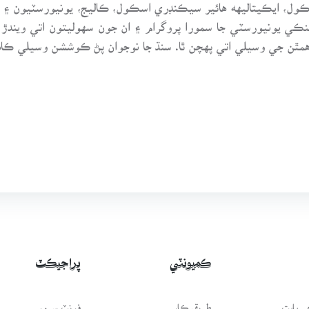
ول، ايڪيتاليهه هائير سيڪنڊري اسڪول، ڪاليج، يونيورسٽيون ۽ 
نڪي يونيورسٽي جا سمورا پروگرام ۽ ان جون سهوليتون اتي ويندڙ شا
ٿن جي وسيلي اتي پهچن ٿا. سنڌ جا نوجوان پڻ ڪوششن وسيلي ڪامي
ڪميونٽي
پراجيڪٽ
 بابت
طريقيڪار
فونٽ سرور