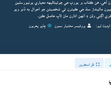
ن آهي. هن ڪتاب ۾ يورپ جي چوئيتاليهه معياري يونيورسٽين
ابيون ماڻيندڙ سنڌ جي ڪيترن ئي شخصيتن جو احوال به ڏنو ويو
ڪري اڳتي وڌن ۽ انهن ادارن مان لاڀ حاصل ڪن.
اپڊيٽ ٿيو:
پروفيسر مختيار سمون
ڇاپو پھريون
و
فُل اسڪرين