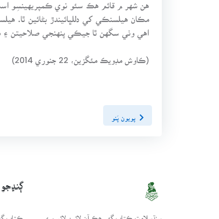
هن شهر م قائم هڪ سئو نوي ڪمپريهينسِو اسڪ
مڪان هيلسنڪي کي دللڀائيندڙ بڻائين ٿا. هيلس
اهي وٺي سگهن ٿا جيڪي پنهنجي صلاحيتن ۽ هم
(ڪاوش مڊويڪ مئگزين، 22 جنوري 2014)
پويون پَنو
ڳنڍجو
سنڌسلامت ڪتاب گهر ھڪ آن لائين لائبريري
ڪتاب گهر