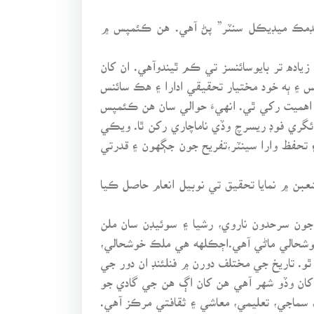
ڊمڪ ميڊيڪل سنٽر” پڻ آهي. هن ڪئمپس ۾
ه تر بايوسائنسز تي ڪم ٿيندوآهي. ان کان
 ۽ ٻه خود مختيار تحقيقي ادارا ۽ هڪ سائنس
 اهميت رکي ٿي. انهيءَ حوالي سان هن ڪئمپس
ائگري فوڊ ريسرچ وڏي ناماچاري رکن ٿا. ويڪي
 تحفظ وارا سينٽر،تفريح جون جڳهون ۽ قدرتي
ن ۾ نمايا تحقيق تي نوبيل انعام حاصل ڪيا
 جون سرحدون ناروي، رشيا ۽ سوئيڊن سان ملن
وشحالي ماڻي آهي.اڄڪلهه هي ملڪ خوشحالي،
. تاريخ جي مختلف دورن ۾ فنلئنڊ ان دور جي
يلسنڪي هن جي گادي وارو سڀ کان وڏو شهر آهي هن کان اڳ هن جي گادي جو
ماجي، تعليمي، معاشي ۽ ثقافتي مرڪز آهي.