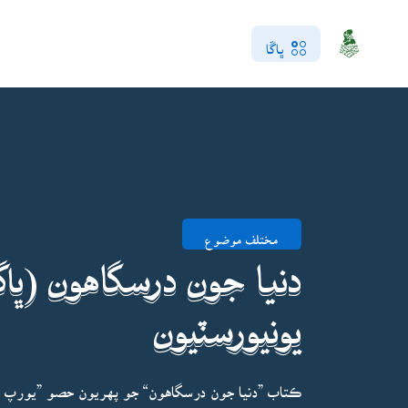
ڀاڱا
مختلف موضوع
دنيا جون درسگاهون (ڀا
يونيورسٽيون
ڪتاب ”دنيا جون درسگاهون“ جو پهريون حصو ”يورپ 