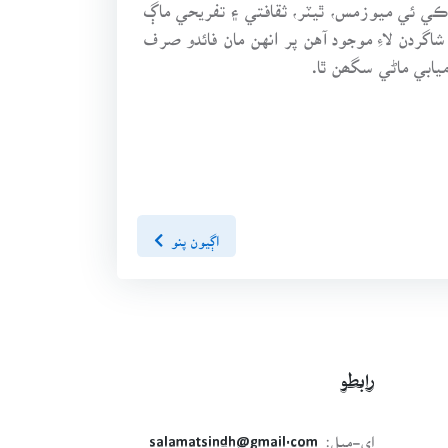
ڪي ئي ميوزمس، ٿيٽر، ثقافتي ۽ تفريحي ماڳ
گردن لاءِ موجود آهن پر انهن مان فائدو صرف
ابي ماڻي سگھن ٿا.
اڳيون پنو
رابطو
اي-ميل:
salamatsindh@gmail.com