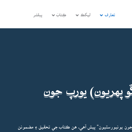
تعارف
ليکڪ
ڪِتابَ
پبلشر
ڱو پهريون) يورپ جون
جون يونيورسٽيون“ پيش آهي. هن ڪتاب جي تحقيق ۽ مضمونن