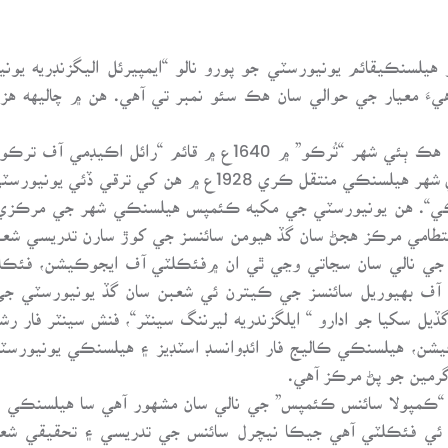
هيلسنڪيقائم يونيورسٽي جو پورو نالو “ايمپيرئل اليگزنڊريه يون
معيار جي حوالي سان هڪ سئو نمبر تي آهي. هن ۾ چاليهه هزار 
جنهن ڪريان اڪيڊمي کي فنلئنڊ جي گادي واري شهر هيلسنڪي منت
سنڪي“. هن يونيورسٽي جي مکيه ڪئمپس هيلسنڪي شهر جي مرڪزي 
طامي مرڪز هجڻ سان گڏ هيومن سائنسز جي کوڙ سارن تدريسي شعب
 نالي سان سڃاتي وڃي ٿي ان ۾فئڪلٽي آف ايجوڪيشن، فئڪلٽي
آف بهيوريل سائنسز جي ڪيترن ئي شعبن سان گڏ يونيورسٽي جي 
گڏيل سکيا جو ادارو “ ايلگزندريه ليرننگ سينٽر“، فنش سينٽر فار 
يشن، هيلسنڪي ڪاليج فار ائڊوانسڊ اسٽڊيز ۽ هيلسنڪي يونيورس
گرمين جو پڻ مرڪز آهي.
مپولا سائنس ڪئمپس” جي نالي سان مشهور آهي سا هيلسنڪي ش
 ئي فئڪلٽي آهي جيڪا نيچرل سائنس جي تدريسي ۽ تحقيقي 