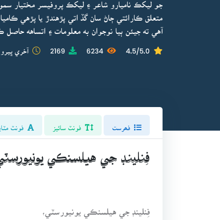
جو ليکڪ ناميارو شاعر ۽ ليکڪ پروفيسر مختيار سمو
متعلق ڪارائتي ڄاڻ سان گڏ اتي پڙهندڙ يا پڙهي ڪامي
آهي ته جيئن ٻيا نوجوان به معلومات ۽ اتساهه حاصل 
4.5/5.0
6234
2169
آخري ڀيرو 
فھرست
فونٽ سائيز
فونٽ مٽاي
فِنلينڊ جي هيلسنڪي يونيورسٽي
فِنلينڊ جي هيلسنڪي يونيورسٽي،