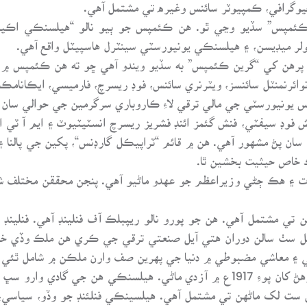
وگرافي، ڪمپيوٽر سائنس وغيره تي مشتمل آهي.
ڪئمپس” سڏيو وڃي ٿو. هن ڪئمپس جو ٻيو نالو “هيلسنڪي اڪي
ر ميڊيسن، ۽ هيلسنڪي يونيورسٽي سينٽرل هاسپيٽل واقع آهي.
هن کي “گرين ڪئمپس” به سڏيو ويندو آهي ڇو ته هن ڪئمپس ۾ زياد
رنمنٽل سائنسز، ويٽرنري سائنس، فوڊ ريسرچ، فارميسي، ايڪانامڪس
س يونيورسٽي جي مالي ترقي لاءِ ڪاروباري سرگرمين جي حوالي سان
نش فوڊ سيفٽي، فنش گئمز ائنڊ فشريز ريسرچ انسٽيٽيوٽ ۽ ايم آ ٽي 
 پڻ مشهور آهي. هن ۾ قائم “ٽراپيڪل گارڊنس“، پکين جي پالنا ۽
 خاص حيثيت بخشين ٿا.
 ۽ هڪ ڄڻي وزيراعظم جو عهدو ماڻيو آهي. پنجن محققن مختلف شعب
 تي مشتمل آهي. هن جو پورو نالو ريپبلڪ آف فنلينڊ آهي. فنلينڊ
يل سٺ سالن دوران هتي آيل صنعتي ترقي جي ڪري هن ملڪ وڏي خ
قي ۽ معاشي مضبوطي ۾ دنيا جي پهرين صف وارن ملڪن ۾ شامل ٿئي ٿو
سوئيڊن ائمپائير ۽ رشن ايمپئار جي قبضي ۾ رهڻ کان پوءِ 1917ع ۾ آزدي ماڻي. ه
ت لک ماڻهن تي مشتمل آهي. هيلسينڪي فنلئنڊ جو وڏو، سياسي، س