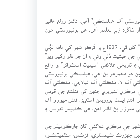
يورسٽي آف هيلسنڪي” آهي. ٽائمز ورلڊ هائير
شاگرد زيرِ تعليم آهن. هن يونيورسٽي جون
هيلسنڪي يونيورسٽي جي شروعات فنلينڊ جي هڪ ٻئي شهر “تُرڪو” ۾ 1640ع ۾ قائم “رائل اڪيڊمي آف ترڪو” کان ٿي. 1927ع ۾ تُرڪو شهر کي باهه لڳي
قل ڪري 1928ع ۾ هن کي ترقي ڏئي يونيورسٽي جي حيثيت ڏني وئي ۽ ان جو نالو رکيو ويو”
۽ تاريخي علائقي “سينيٽ اسڪوائر” ۾ واقع
ن جو مجموعو پڻ آهي. هيلنسڪي يونيورسٽي
 آف لا، فئڪلٽي آف ٿيالاجي، فئڪلٽي آف
مرڪزي لئبريري جنهن کي فنلئنڊ جي قومي
رشن ائنڊ ايسٽ يوروپين اسٽڊيز، فنش ميوزم آف
ٽي ميوزم پڻ قائم آهن. هي ڪئمپس تدريس ۽
هر جي مرڪزي علائقي کان چارڪلوميٽر جي
شعبن جهڙوڪ ڪيمسٽري، فزڪس، مئٿميٽڪس،