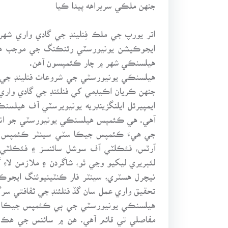
جنهن ملڪي سربراهه پيدا ڪيا
اتر يورپ جي ملڪ فِنلينڊ جي گادي واري شهر 
ايجوڪيشن يونيورسٽي رئنڪنگ جي موجب هيءَ 
هيلسنڪي شهر ۾ چار ڪئمپسون آهن.
ايمپيرئل ايلنگزينڊريه يونيويرسٽي آف هيل
آهي. هي ڪئمپس هيلسنڪي يونيورسٽي جو انت
جي هيءَ ڪئمپس جيڪا سٽي سينٽر ڪئمپس جي
آرٽس، فئڪلٽي آف سوشل سائنسز ۽ فئڪلٽي 
لئبريري ليکيو وڃي ٿو، شاگردن ۽ ملازمن لاءِ 
نيچرل هسٽري، سينٽر فار ڪنٽينيوئنگ ايجوڪ
تحقيق واري عمل سان گڏ فنلئنڊ جي ثقافتي سر
هيلسنڪي يونيورسٽي جي ٻي ڪئمپس جيڪا “ڪ
مفاصلي تي قائم آهي. هن ۾ سائنس جي هڪ