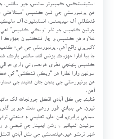
اسٽيٽسٽڪس، ڪمپيوٽر سائنس، جيو سائنس، جي
هن يونيورسٽي جي ٽين ڪئمپس “ميئلاهٽي 
فئڪلٽي آف ميڊيسنس، انسٽيٽيوٽ آف ماليڪيول
چوٿين ڪئمپس جو نالو “ويڪي ڪئمپس” آهي پر
علاوه هن ڪئمپس ۾ چار فئڪلٽيون جهڙوڪ انوائ
لائبريري واقع آهي. يونيورسٽي جي هيءَ ڪئمپ
جا ٻيا ادارا جهڙوڪ بزنس ائنڊ سائنس پارڪ، ف
ڪئمپس پنهنجي فطري خوبصورتي واري حوالي سان
سونهن وارا نظارا هن “ويڪي فئڪلٽي” کي هڪ
هن يونيورسٽي جي پنجن ڄڻن فنلينڊ جي صدارت
آهن.
فنلينڊ جي ڪل آبادي اٽڪل چوونجاهه لک ماڻهن
ٿيون. هي بنيادي طور زرعي ملڪ هيو پر گذر
سماجي برابري، امن امان، تعليمي ۽ صنعتي تر
شهر ترڪو هيو.هيلنسڪي جي ڪل آبادي اٽڪل س