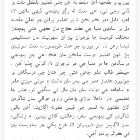
ڏني وڃي ٿي. اهي ملڪ نه رڳو پنهنجي ڏيهي ماڻهن لاءِ
اهڙو قابل قدر ڪم ڪن ٿا پر تعليم پرائڻ جو اعليٰ مقصد
دل ۾ سانڍي دنيا جي ڪنڊ ڪڙڇ مان ڪهي هتي پهچندڙ
مختلف قوميت جا نوجوان پڻ ان سهوليت مان مستفيض
ٿيندا رهن ٿا. اتر يورپ جو هڪ خوبصورت ملڪ سوئيڊن
پڻ انهن تعليم دوست ملڪن مان هڪ آهي جن پنهنجي
درسگاهن جا در دنيا جي هر نوجوان لاءِ کولي ڇڏيا آهن ،
جيڪو طالبِ علم چاهي هتي اچِي هتان جي درسگاهن ۾
ڇوليون هڻندڙ علم جي بحر مان ماڻڪ ۽ موتي ميڙي علم
۽ ساڃاهه جي دولت سان مال مال ٿي سگهي ٿو. هتان جا
تعليمي ادارا داخلا توڙي پڙهائي واري حوالي سان شاگردن
کان ڪنهن به قسم جي فيس ڪونه اڳاڙيندا آهن باقي
شاگردن کي پنهنجي سفر، رهائش، کاڌي پيتي، ۽ زندگيءَ
سان لاڳاپيل ٻين ضرورتن لاءِ خرچ پکي جو بندوبست پاڻ
ئي ڪرڻو پوندو آهي.
سوئيڊن ۾ هونئن ته عالمي سطح تي شهرت رکندڙ اعليٰ