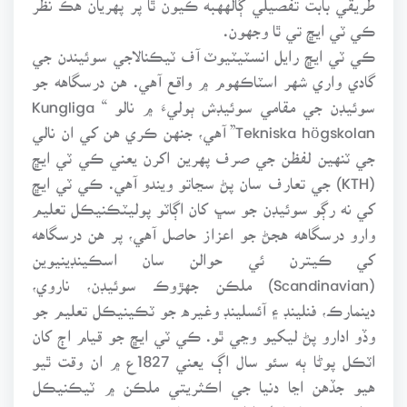
ڪي ٽي ايڇ تي ٿا وجهون.
ڪي ٽي ايڇ رايل انسٽيٽيوٽ آف ٽيڪنالاجي سوئيندن جي
گادي واري شهر اسٽاڪهوم ۾ واقع آهي. هن درسگاهه جو
سوئيڊن جي مقامي سوئيڊش ٻوليءَ ۾ نالو “ Kungliga
Tekniska högskolan” آهي، جنهن ڪري هن کي ان نالي
جي ٽنهين لفظن جي صرف پهرين اکرن يعني ڪي ٽي ايڇ
(KTH) جي تعارف سان پڻ سڃاتو ويندو آهي. ڪي ٽي ايڇ
کي نه رڳو سوئيڊن جو سڀ کان اڳاٽو پوليٽڪنيڪل تعليم
وارو درسگاهه هجڻ جو اعزاز حاصل آهي، پر هن درسگاهه
کي ڪيترن ئي حوالن سان اسڪينڊينيوين
(Scandinavian) ملڪن جهڙوڪ سوئيڊن، ناروي،
دينمارڪ، فنلينڊ ۽ آئسلينڊ وغيره جو ٽڪينيڪل تعليم جو
وڏو ادارو پڻ ليکيو وڃي ٿو. ڪي ٽي ايڇ جو قيام اڄ کان
اٽڪل پوڻا ٻه سئو سال اڳ يعني 1827ع ۾ ان وقت ٿيو
هيو جڏهن اڃا دنيا جي اڪثريتي ملڪن ۾ ٽيڪنيڪل
تعليم جي باضابطه ادارن جي قيام جو تصور به نه ڪيو