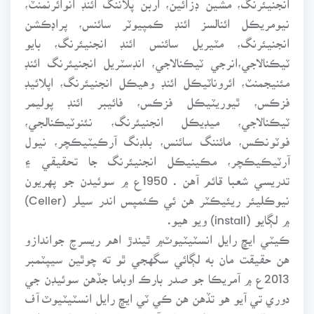
نيومريڪل ائنالسز ائنڊ ڪمپيوٽر سائنس، پراڊڪشن
انجنيئرنگ، مٽيريل سائنس ائنڊ انجنيئرنگ، بايو
ٽيڪنالاجي،انرجي ٽيڪنالاجي، انڊسٽريل انجنيئرنگ ائنڊ
مئنيجمنٽ، ائروناٽيڪل ائنڊ وهيڪل انجنيئرنگ، اپلائيڊ
فزڪس، ٿيوريٽيڪل فزڪس، فائيبر ائنڊ پوليمر
ٽيڪنالاجي، ميڊيڪل انجنيئرنگ، نئنوٽيڪنالجي،
فوٽونڪس، مائننگ سائنس، بلڊنگ آرڪيٽيڪچر، نيول
آرٽيڪيڪچر، مڪينيڪل انجنيئرنگ جا تحقيقي ۽
تدريسي شعبا قائم آهن . 1950ع ۾ سوئيدن جو پهريون
نيوڪليئر ريئيڪٽر هن ئي ڪئمپس اندر سيلر (Celler)
۾ لڳايو (install) ويو هيو.
ڪيٽي ايڇ رايل انسٽيٽيوٽ۾ ٿيندڙ اهم ريسرچ جواندازو
هن حقيقت مان به لڳائي سگهجي ٿو ته چوٿين سيپٽمبر
2013ع ۾ آمريڪا جو صدر بارڪ اوباما جڏهن سوئيڊن جي
دوري تي آيو هو تڏهن هن ڪي ٽي ايڇ رايل انسٽيٽيوٽ آف
ٽيڪنالاجي جي اسڪول آف ڪيميڪل سائنس ائنڊ