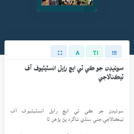
سوئيڊن جو ڪي ٽي ايڇ رايل انسٽيٽيوف آف
ٽيڪنالاجي
سوئيڊن جو ڪي ٽي ايڇ رايل انسٽيٽيوف آف
ٽيڪنالاجي،جتي سنڌي شاگرد پڻ پڙهن ٿا
يورپ ۾ ڪجهه اهڙا ملڪ به آهن جتي تعليم بلڪل مفت ۾