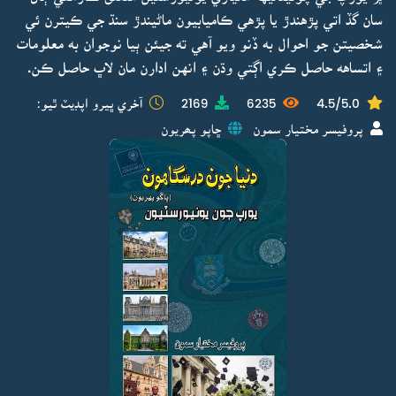
سان گڏ اتي پڙهندڙ يا پڙهي ڪاميابيون ماڻيندڙ سنڌ جي ڪيترن ئي
شخصيتن جو احوال به ڏنو ويو آهي ته جيئن ٻيا نوجوان به معلومات
۽ اتساهه حاصل ڪري اڳتي وڌن ۽ انهن ادارن مان لاڀ حاصل ڪن.
4.5/5.0
6235
2169
آخري ڀيرو اپڊيٽ ٿيو:
پروفيسر مختيار سمون
ڇاپو پھريون