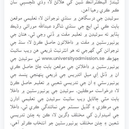
ڪم ڪري رهيا آهن.
سوئيڊن جي درسگاهن ۾ سنڌي نوجوانن لاءِ تعليمي موقعن
بابت ڪي ٽي ايڇ جي سنڌي شاگرد عبدالله مورائي وڌيڪ
ٻڌايو ته سوئيڊن ۾ تعليم مفت ۾ ڏني وڃي ٿي. هتان جي
يونيورسٽين ۾ مفت ۾ داخلائون حاصل ڪرڻ لاءِ سنڌ جي
نوجوانن کي گهرجي ته هو انٽرنيٽ ذريعي هن ويب سائيٽ
جهڙڪ www.universityadmission.se تي سوئيڊن جي
يونيورسٽين ۾ داخلائن جي موقعن بابت ڄاڻ حاصل ڪري
ان ۾ ڏنل اِي ميل ائڊريس جي ذريعي پنهنجي پنسد جي
يونيورسٽي ۽ ان جي تدريسي شعبي ۾ تعليم حاصل ڪرڻ
لاءِ درخواست موڪلين. سوئيڊن جي يونيورسٽين ۾ داخلا
بابت مٿي ڄاڻايل ويب سائيٽ سوئيڊن جي تعليمي ادارن
جي مرڪزي ۽ گڏيل سسٽم جي نمائندگي ڪري ٿي. داخلا
جي اميدوارن کي مختلف ڊگرين لاءِ ڪن به چئن تدريسي
شعبن ۽ چئن مختلف يونيورسٽين جو انتخاب ڪرڻو آهي.
سندن اهڙيون درخواستون مٿئين ويب سائيٽ ۾ ڏنل اِي