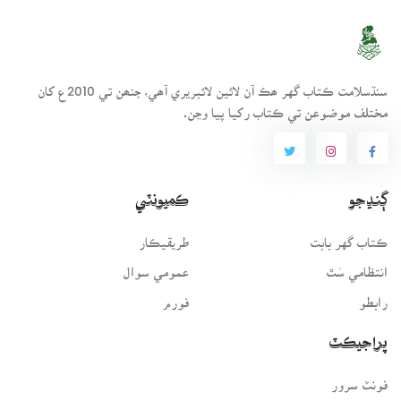
سنڌسلامت ڪتاب گهر ھڪ آن لائين لائبريري آھي، جنھن تي 2010ع کان
مختلف موضوعن تي ڪتاب رکيا پيا وڃن.
ڳنڍجو
ڪميونٽي
ڪتاب گهر بابت
طريقيڪار
انتظامي سَٿ
عمومي سوال
رابطو
فورم
پراجيڪٽ
فونٽ سرور