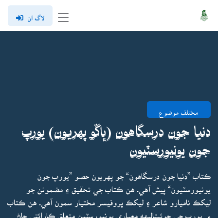
لاگ ان
مختلف موضوع
دنيا جون درسگاهون (ڀاڱو پهريون) يورپ
جون يونيورسٽيون
ڪتاب ”دنيا جون درسگاهون“ جو پهريون حصو ”يورپ جون
يونيورسٽيون“ پيش آهي. هن ڪتاب جي تحقيق ۽ مضمونن جو
ليکڪ ناميارو شاعر ۽ ليکڪ پروفيسر مختيار سمون آهي. هن ڪتاب
۾ يورپ جي چوئيتاليهه معياري يونيورسٽين متعلق ڪارائتي ڄاڻ