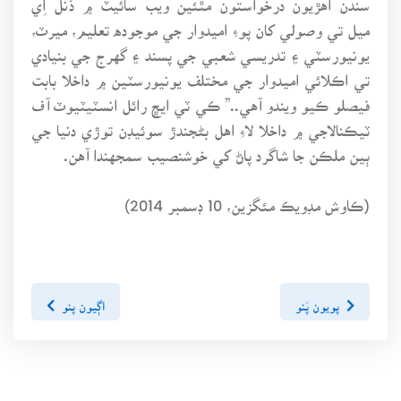
ميل تي وصولي کان پوءِ اميدوار جي موجوده تعليم، ميرٽ،
يونيورسٽي ۽ تدريسي شعبي جي پسند ۽ گهرج جي بنيادي
تي اڪلائي اميدوار جي مختلف يونيورسٽين ۾ داخلا بابت
فيصلو ڪيو ويندو آهي..” ڪي ٽي ايڇ رائل انسٽيٽيوٽ آف
ٽيڪنالاجي ۾ داخلا لاءِ اهل بڻجندڙ سوئيڊن توڙي دنيا جي
ٻين ملڪن جا شاگرد پاڻ کي خوشنصيب سمجهندا آهن.
(ڪاوش مڊويڪ مئگزين، 10 ڊسمبر 2014)
پويون پَنو
اڳيون پنو