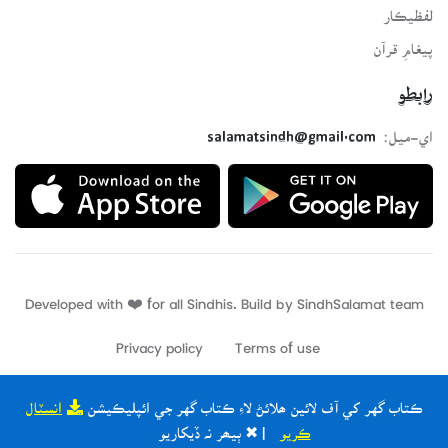
لفظيڪار
پيغامِ قرآن
رابطو
اي-ميل:
salamatsindh@gmail.com
Developed with ❤️ for all Sindhis. Build by
SindhSalamat
team
Privacy policy
Terms of use
ڪتاب گهر کي آف لائين ھلائڻ لاءِ ڪتاب گهر جي ائپليڪيشن
انسٽال
ڪريو
| ✖ ٻيھر نہ ڏيکاريو