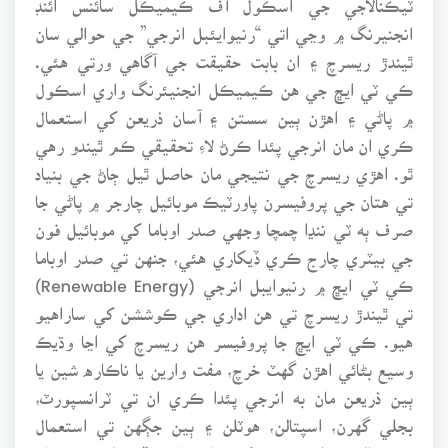
انجنيرنگ ۾ وڃي اتي “رنيوايئبل انرجي” جي حوالي سان
ٿيندڙ ريسرچ ۽ ان بابت حقيقت جي آگاهي ورتي هئي.
ڪي ٽي ايڇ جي هن ڪيميڪل انجنيئرنگ واري اسڪول
۾ پاڻي ۽ اهڙن ٻين سستن ۽ آسان ذريعن کي استعمال
ڪري ان مان انرجي پئدا ڪرڻ لاءِ تحقيقي ڪم ٿيندو رهي
ٿو. اهڙي ريسرچ جي نتيجي مان حاصل ٿيل ڄاڻ جي بنياد
تي هتان جي پروفيسرن پاورٽيڪ موبائيل چارجر ۾ پاڻي جا
صرف ٻه ٽي ننڍا چمچا وجهي صدر اوباما کي موبائيل فون
جي بيٽري چارج ڪري ڏيکاري هئي، جنهن تي صدر اوباما
ڪي ٽي ايڇ ۾ رنيوايبل انرجي (Renewable Energy)
تي ٿيندڙ ريسرچ تي هن اداري جي ڪوششن کي ساراهيو
هيو. ڪي ٽي ايڇ جا پروفيسر هن ريسرچ کي اڃا وڌيڪ
وسيع بڻائي اهڙن گهٽ خرچ، مفت وارين يا ناڪاره شين يا
ٻين ذريعن مان به انرجي پئدا ڪري ان تي ٽرانسپورٽ،
بجلي گهرن، اسپتالن، هوٽلن ۽ ٻين جڳهن تي استعمال
ٿيندڙ اليڪٽرانڪ شين کي هلائڻ لاءِ وڏي دلچسپي سان