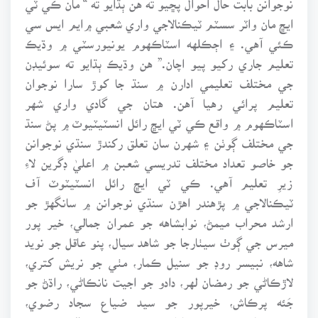
ايڇ مان واٽر سسٽم ٽيڪنالاجي واري شعبي ۾ايم ايس سي
ڪئي آهي. ۽ اڄڪلهه اسٽاڪهوم يونيورسٽي ۾ وڌيڪ
تعليم جاري رکيو پيو اچان.” هن وڌيڪ ٻڌايو ته سوئيڊن
جي مختلف تعليمي ادارن ۾ سنڌ جا کوڙ سارا نوجوان
تعليم پرائي رهيا آهن. هتان جي گادي واري شهر
اسٽاڪهوم ۾ واقع ڪي ٽي ايڇ رائل انسٽيٽيوٽ ۾ پڻ سنڌ
جي مختلف ڳوٺن ۽ شهرن سان تعلق رکندڙ سنڌي نوجوانن
جو خاصو تعداد مختلف تدريسي شعبن ۾ اعليٰ ڊگرين لاءِ
زيرِ تعليم آهي. ڪي ٽي ايڇ رائل انسٽيٽوٽ آف
ٽيڪنالاجي ۾ پڙهندر اهڙن سنڌي نوجوانن ۾ سانگهڙ جو
ارشد محراب ميمڻ، نوابشاهه جو عمران جمالي، خير پور
ميرس جي ڳوٺ سيٺارجا جو شاهد سيال، پنو عاقل جو نويد
شاهه، نبيسر روڊ جو سنيل ڪمار، مٺي جو نريش کتري،
لاڙڪاڻي جو رمضان لهر، دادو جو اجيت نانڪاڻي، راڌڻ جو
جَئه پرڪاش، خيرپور جو سيد ضياع سجاد رضوي،
ڪوهستان جو شنڪر لال، سڪرنڊ جو عبدالمجيد رند،