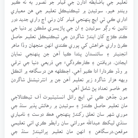
ويندو هيو. سوئيڊن ۾ ٽيڪنيڪل تعليم جي هن معياري
اداري ڪي ٽي ايڇ پنهنجي قيام کان وٺي اڄ واري جديد دور
تائين نه رڳو سوئيڊن ۽ ان جي پاڙيسري ملڪن پر دنيا جي
ڪنڊ ڪڙڇ کان ايندڙ شاگردن جي ٽيڪنيڪل تعليم حاصل
ڪرڻ واري خواهش کي پوري ڪندي انهن منجهان وڏا ماهر
انجنيئر ۽ سائنسدان پئدا ڪيا آهن جن پنهنجي نمايان
ايجادن، دريافتن ۽ ڪارڪردگيءَ جي ذريعي دنيا جي ترقي
۾ وڏو ڪردارا ادا ڪيو آهي. اڄڪلهه هن درسگاهه ۾ اٽڪل
ويهه هزار شاگرد زيرِ تعليم آهن جن ۾ انٽرنيشنل شاگردن
جو خاصو تعداد پڻ شامل آهي.
مون جڏهن ڪي ٽي ايڇ رائل انسٽيٽيوٽ آف ٽيڪنالاجي
مان تعليم حاصل ڪندڙ ۽ سوئيڊن ۾ رهائش پذير سنڌ جي
موري شهر سان تعلق رکندڙ پنهنجي هڪ دوست ۽ نامياري
سنڌي ليکڪ عبدالله مورائي سان رابطو ڪري اتي تعليمي
موقعن،درسگاهن ۽ انهن مان تعليم پرائيندڙ سنڌ جي
نوجوانن بابت حال احوال پڇيو ته هن ٻڌايو ته “ مان ڪي ٽي