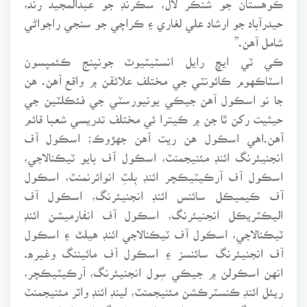
حيدرآباد جو ارشاد علي لغاري ۽ ڪراچي جو سنجي راجواڻي
شامل آهن.”
ڪي ٽي ايڇ رايل انسٽيٽيوٽ جونپنج ڪئمپسون
اسٽاڪهوم ڪائونٽي جي مختلف علائقن ۾ واقع آهن. هن
جا نو اسڪول آهن جيڪي يونيورسٽي جي فئڪلٽين جي
حيثيت رکن ٿا جن ۾ ڪيترا ئي مختلف تدريسي شعبا قائم
آهن.اهي اسڪول هن ريت آهن جهڙوڪ؛ اسڪول آف
انجنيئرنگ ائنڊ مئنيجمنٽ، اسڪول آف بايو ٽيڪنالاجي،
اسڪول آف آرڪيٽيڪچر ائنڊ بِلٽِ انوائرنمنٽ، اسڪول
آف ڪيميڪل سائنس ائنڊ انجنيئرنگ، اسڪول آف
اليڪٽريڪل انجنيئرنگ، اسڪول آف انفارميشن ائنڊ
ٽيڪنالاجي، اسڪول آف ٽيڪنالاجي ائنڊ هيلٿ ۽ اسڪول
آف انجنيئرنگ سائنسز ۽ اسڪول آف مائيننگ وغيره.
انهن اسڪولن ۾ جيڪي سِول انجنيئرنگ، آرڪيٽيڪچر،
ريئل ائنڊ ڪنسٽرڪشن مئنيجمنٽ، لينڊ ائنڊ واٽر مئنيجمنٽ
انجنيئرنگ، مشين ڊزائين، اربن پلاننگ ائنڊ انوائرنمنٽ،