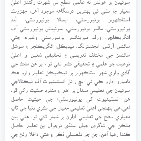
معيار جا ڪي ئي بهترين درسگاهه موجود آهن، جهڙوڪ
اسٽاڪهوم يونيورسٽي، اپسالا يونيورسٽي، لُنڊ
يونيورسٽي، مالمو يونيورسٽي، سوئيڊش يونيورسٽي آف
ائگريڪلچر، ورلڊ ميريٽائيم يونيورسٽي وغيره جتي
سائنس، آرٽس، انجنيئرنگ، ميڊيڪل، ائگريڪلچر ۽ سوشل
سائنسز جي مختلف تدريسي ۽ تحقيقي شعبن ۾ اعليٰ
نوعيت جو علمي ۽ تحقيقي ڪم ٿئي ٿو ، پر هن ملڪ جي
گادي واري شهر اسٽاڪهوم ۾ ٽيڪنيڪل تعليم وارو هڪ
ناميارو ادارو ڪي ٽي ايڇ رائل انسٽيٽيوٽ آف ٽيڪنالاجي
سوئيڊن جي تعليمي ميدان ۾ اهم ۽ منفرد حيثيت رکي ٿو.
هن انسٽيٽيوٽ کي يونيورسٽيءَ جي حيثيت حاصل
آهي.هي پنهنجي اعليٰ تعليمي معيار جي ڪري دنيا جي ٽاپ
معياري سطح جي تعليمي ادارن ۾ شمار ٿئي ٿو. هتي ٻين
ملڪن جي شاگردن جيان سنڌي نوجوان پڻ تعليم حاصل
ڪندا رهيا آهن، جن جو تفصيلي ذڪر ۽ هتي داخلا وٺڻ جي
طريقي بابت تفصيلي ڳالههبه ڪيون ٿا پر پهريان هڪ نظر