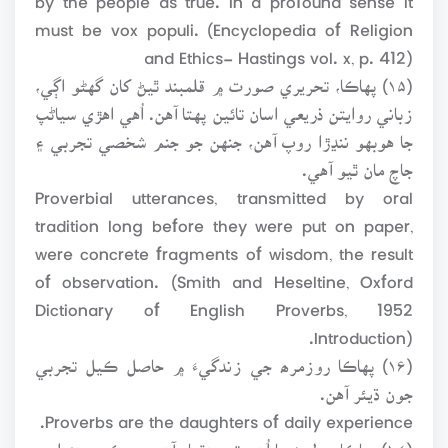
must be vox populi. (Encyclopedia of Religion
and Ethics- Hastings vol. x, p. 412)
(۱۵) پهاڪا، تحريري صورت ۾ قلمبند ٿيڻ کان گهڻو اڳي،
زباني روايتن ذريعي اسان تائين پهتا آهن. اُهي اهڙي سياڻپ
جا هوبهو ننڍڙا روپ آهن، جنهن جو جنم شخصي تجربي ۽
جاچ مان ٿيو آهي.
Proverbial utterances, transmitted by oral
tradition long before they were put on paper,
were concrete fragments of wisdom, the result
of observation. (Smith and Heseltine, Oxford
Dictionary of English Proverbs, 1952
Introduction).
(۱۶) پهاڪا روزمرھ جي زندگيءَ ۾ حاصل ڪيل تجربي
جون ڌيئر آهن.
Proverbs are the daughters of daily experience.
(۱۷) پهاڪا، ٻوليءَ جا اُهي تيز هٿيار آهن، جيڪي وهنوار ۽