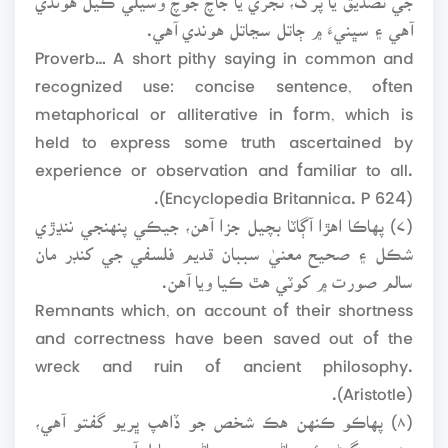
آهي ۽ سڀنيءَ ۾ ڄاتل سڃاتل هوندي آهي.
Proverb… A short pithy saying in common and
recognized use: concise sentence, often
metaphorical or alliterative in form, which is
held to express some truth ascertained by
experience or observation and familiar to all.
(Encyclopedia Britannica. P 624).
(۷) پهاڪا اهڙا آڳاٽا بچيل جزا آهن، جيڪي پنهنجي ننڍڙي
شڪل ۽ صحيح معنيٰ سببان قديم فلسفي جي کنڊر مان
سالم صورت ۾ کوٽي هٿ ڪيا ويا آهن.
Remnants which, on account of their shortness
and correctness have been saved out of the
wreck and ruin of ancient philosophy.
(Aristotle).
(۸) پهاڪو ڪنهن هڪ شخص جو ڏاهپ ڀريو گفتو آهي،
جنهن ۾ گهڻن ئي ماڻهن جي سياڻپ سمايل آهي.