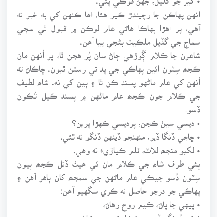
انهن پهاڪن جا رچيندڙ ڪير هئا، اها ڪنهن کي به خبر نه
آهي، پر اهڙا پهاڪا هاڻي عام لوڪن ۾ قبول ٿي سڄي
سماج جي گڏيل ملڪيت بڻجي پيا آهن.
شاعرن جا ڪلام ڳُوڙهي ڄاڻ سان پُر هجن ٿا، پر اُنهن مان
ڪجھ سِٽون ائين پهاڪي جي پد تي رستن ٿيون. ڇاڪاڻ ته
اُنهن کي عام ماڻهو پسند ڪن ٿا ۽ ٻين کي نه. شاھ لطيف
جي ڪلام جون ڪجھ عام ماڻهن ۾ پسند ڪيل تُڪون
ڏسو:
• ديسي سيڻ ڪجن، پرديسي ڪهڙا پرين؟
• ڇاجي ڏنگا ڏير، منهنجو ڏينهن ڏنگو نه ٿئي.
• لکيو منجھ للاٽ، قلم ڪياڙيءَ نه وهي.
ٻئي طرف شاھ جي ڪلام مان ئي هيٺ ڏنل ڪجھ ٻيون
سِٽون ڏسو جيڪي عام ماڻهن جي سمجھ کان ٻاهر آهن ۽
پهاڪي جو درجو حاصل نه ڪري سگهيو آهن:
• پيهي جا پاڻ، ڪيم روح رهاڻ،
نڪو ڏونگر ڏيھ ۾، نڪا ڪيچين ڪاڻ،