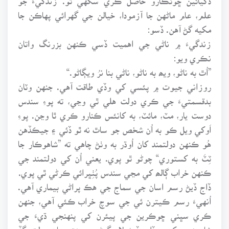
علم، عام ماڻهن جا آزمودا، خيالن جي گهرائي پهاڪن جا
مکيه گڻ آهن. ڏسو:
زندگيءَ ۾ ناڻي جي اهميت ڏسي ڪنهن بزرنگ واتان
نڪري ويو:
”اُٿ به ناڻو، ويھ به ناڻو، ناڻي بنا نرُ ويڳاڻو.“
روزاني جيوت ۾ پئسي کي وڏي طاقت آهي. جنهن وٽان
بدقسمتيءَ جي ڪري دولت هلي ٿي وڃي، ته پوءِ سندس
دوست يار، مٽ، مائٽ، به کانئس ڪنارو ڪري ٿا وڃن. پوءِ
اَوکي ويل ڪو به اُن شخص جو ساٿ نه ٿو ڏئي ۽ جيڪڏهن
هُو ڪنهن دولتمند کان اُوڌر به وٺڻ چاهي ته ”شاهوڪار جا
ٽِٽَ به کستوري“ چوڻو ٿو پوي. يعني اُن کي دولتمند جي
ڪنهن خراب ڳالھ کي مڃي سندس پُٺِڀرائي ڪرڻي ٿي پوي.
ڏاج ڏيڻ رسم اسان جي سماج جي هڪ پراڻي بيماري آهي.
اُنهيءَ رسم ڪيترن ئي جي سوچ خراب ڪئي آهي، جنهن
ڪري سڀني ڇوڪرين جي پيئرن کي پنهنجي ڌيءَ جي
شاديءَ ۾ کيس ڏاج ڏيڻ لاءِ گهڻي محنت سان دولت گڏ