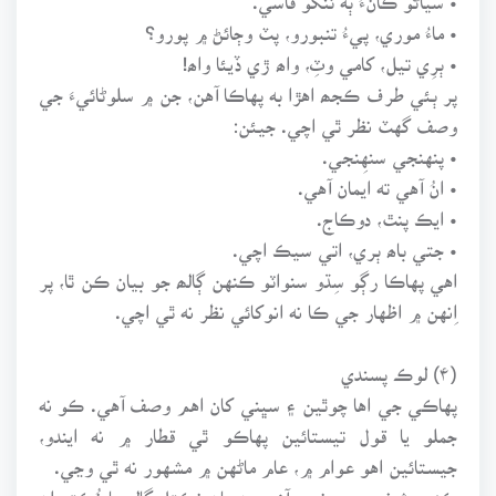
• ماءُ موري، پيءُ تنبورو، پٽ وڄائڻ ۾ پورو؟
• ٻرِي تيل، کامي وٽِ، واھ ڙي ڏيئا واھ!
پر ٻئي طرف ڪجھ اهڙا به پهاڪا آهن، جن ۾ سلوڻائيءَ جي
وصف گهٽ نظر ٿي اچي. جيئن:
• پنهنجي سنهِنجي.
• انُ آهي ته ايمان آهي.
• ايڪ پنٿ، دوڪاج.
• جتي باھ ٻري، اتي سيڪ اچي.
اهي پهاڪا رڳو سِڌو سنواٽو ڪنهن ڳالھ جو بيان ڪن ٿا، پر
اِنهن ۾ اظهار جي ڪا نه انوکائي نظر نه ٿي اچي.
(۴) لوڪ پسندي
پهاڪي جي اها چوٿين ۽ سڀني کان اهم وصف آهي. ڪو نه
جملو يا قول تيستائين پهاڪو ٿي قطار ۾ نه ايندو،
جيستائين اهو عوام ۾، عام ماڻهن ۾ مشهور نه ٿي وڃي.
ڪنهن شخص جي نِجي آزمودن مان نڪتل ڳالھ يا نُڪتو اِن