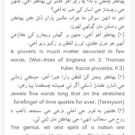
جي رچيندڙ جي اسان کي خبر نه آهي؟
اچو ته انهن سوالن جا جواب عالمن پاران ڏنل ڪن پهاڪن
جي وصفن مان ڳولهي لهون:
(۱) پهاڪو اُهو آهي، جنهن ۾ گهڻن ويچارن کي ڪاڙهي
اُنهن جو عرق ڪڍي، ٿورن لفظن ۾ رکيو ويو آهي.
A proverb is much matter decocted in few
words. (Wor-thies of England, ch 2, Thomes
Fuller, Racial proverbs. P.3)
(۲) پهاڪو پنجن کَنُ لفظن وارا هيرا آهن، جيڪي زماني
جي اِشارو ڪندڙ ڏسڻي آڱر تي هميشه چمڪندا پيا رهن.
Jewels five words long that on the stretched
forefinger of time sparkle for ever. (Tennyson),
(۳) ڪنهن به قوم جي اعليٰ درجي جي سمجھ، ڏاهپ ۽
روح جي سڃاڻپ انهيءَ جي پهاڪن مان ٿئي ٿي.
The genius, wit and spirit of a nation are
discovered in its proverbs. (Francis Bacon)