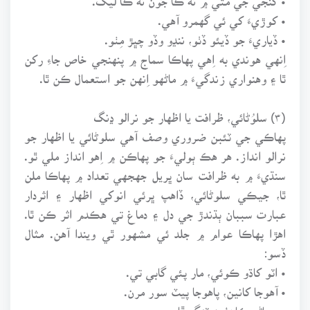
• کوڙيءَ کي ئي گهمرو آهي.
• ڏياريءَ جو ڏيئو ڏٺو، ننڍو وڏو چڀڙ مِٺو.
اِنهي هوندي به اِهي پهاڪا سماج ۾ پنهنجي خاص جاءِ رکن
ٿا ۽ وهنواري زندگيءَ ۾ ماڻهو اِنهن جو استعمال ڪن ٿا.
(۳) سلوُڻائي، ظرافت يا اظهار جو نرالو ڍنگ
پهاڪي جي ٽئبن ضروري وصف آهي سلوڻائي يا اظهار جو
نرالو انداز. هر هڪ ٻوليءَ جو پهاڪن ۾ اِهو انداز ملي ٿو.
سنڌيءَ ۾ به ظرافت سان ڀريل جهجهي تعداد ۾ پهاڪا ملن
ٿا، جيڪي سلوڻائي، ڏاهپ ڀرئي انوکي اظهار ۽ اثردار
عبارت سببان ٻڌندڙ جي دل ۽ دماغ تي هڪدم اثر ڪن ٿا.
اهڙا پهاڪا عوام ۾ جلد ئي مشهور ٿي ويندا آهن. مثال
ڏسو:
• اٽو کاڌو ڪوئي، مار پئي گابي تي.
• آهوجا کانين، پاهوجا پيٽ سور مرن.
• سياڻو ڪانءُ ٻه ٽنگو ڦاسي.