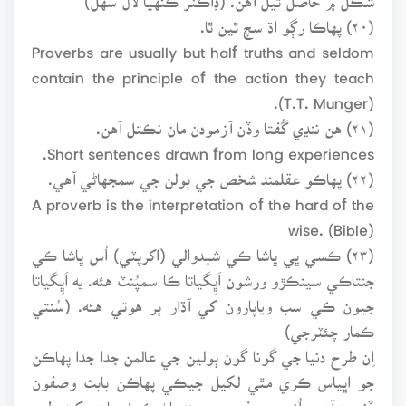
(۲۰) پهاڪا رڳو اڌ سچ ٿين ٿا.
Proverbs are usually but half truths and seldom
contain the principle of the action they teach
(T.T. Munger).
(۲۱) هن ننڍي گُفتا وڏن آزمودن مان نڪتل آهن.
Short sentences drawn from long experiences.
(۲۲) پهاڪو عقلمند شخص جي ٻولن جي سمجهاڻي آهي.
A proverb is the interpretation of the hard of the
wise. (Bible)
(۲۳) ڪسي ڀي ڀاشا ڪي شبدوالي (اکرپٽي) اُس ڀاشا ڪي
جنتاڪي سينڪڙو ورشون اَڀِگياتا ڪا سمپُنٽ هئه. يه اَڀِگياتا
جيون ڪي سب وياپارون کي آڌار پر هوتي هئه. (سُنتي
ڪمار چئٽرجي)
اِن طرح دنيا جي گونا گون ٻولين جي عالمن جدا جدا پهاڪن
جو اڀياس ڪري مٿي لکيل جيڪي پهاڪن بابت وصفون
ڏنيون آهن، اُنهن وصفن جي ڇنڊڇاڻ ڪرڻ سان مکيه طور