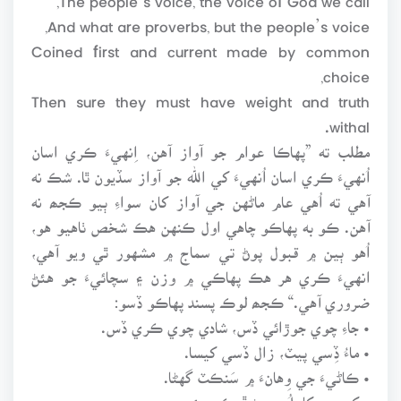
And what are proverbs, but the people’s voice,
Coined first and current made by common
choice,
Then sure they must have weight and truth
withal.
مطلب ته ”پهاڪا عوام جو آواز آهن، اِنهيءَ ڪري اسان
اُنهيءَ ڪري اسان اُنهيءَ کي الله جو آواز سڏيون ٿا. شڪ نه
آهي ته اُهي عام ماڻهن جي آواز کان سواءِ ٻيو ڪجھ نه
آهن. ڪو به پهاڪو چاهي اول ڪنهن هڪ شخص ٺاهيو هو،
اُهو ٻين ۾ قبول پوڻ تي سماج ۾ مشهور ٿي ويو آهي،
انهيءَ ڪري هر هڪ پهاڪي ۾ وزن ۽ سچائيءَ جو هئڻ
ضروري آهي.“ ڪجھ لوڪ پسند پهاڪو ڏسو:
• جاءِ چوي جوڙائي ڏس، شادي چوي ڪري ڏس.
• ماءُ ڏِسي پيٽ، زال ڏسي کيسا.
• ڪاڻيءَ جي وِهانءَ ۾ سَنڪٽ گهڻا.
• کير جو کاـيلُ، جهڻ ڦوڪي پئي.