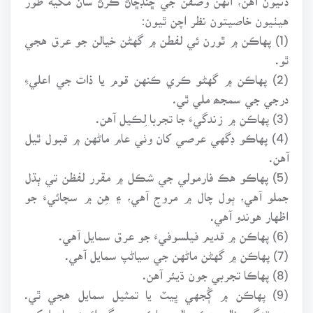
هيٺيون خاصيتون نظر اچن ٿيون:
(1) پهاڪن ۾ ٿورن ئي لفطن ۾ گهڻن خيالن جو عرق هجي
ٿو.
(2) پهاڪن ۾ گهڻو ڪري ڪنهن قوم يا ذات جي اعليءِ
درجي جي سمجھ ملي ٿي.
(3) پهاڪن ۾ زندگيءَ جا تجربا لِڪيل آهن.
(4) پهاڪو ڊگهي عرصي کان وٺي عام ماڻهن ۾ قبول ٿيل
آهن.
(5) پهاڪو هڪ فارمولي جي شڪل ۾ مقرر لفظن تي ٻڌل
جملو آهي، ٻول چال ۾ مروج آهي، ۽ هِن ۾ سچائيءَ جو
اظهار هوندو آهي.
(6) پهاڪن ۾ قديم فيلسوفيءَ جو عرق سمايل آهي.
(7) پهاڪن ۾ گهڻن ماڻهن جي سياڻپ سمايل آهي.
(8) پهاڪا تجربي جون ڌيئر آهن.
(9) پهاڪن ۾ ڳُجهي ڀيٽ يا تمثيل سمايل هجي ٿي.
هيسٽنگس نالي هڪ عالم پهاڪن جي گهرائيءَ سان اوک-