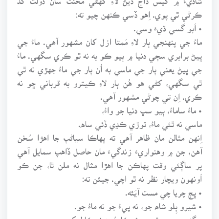
ڪرڻي ٿي پوي. اِهو ڏسي ڪنهن چيو ته:
• اَبو گسي ڌيءَ وسي.
ماءُ جي پنهنجي ٻار لاءِ مَمتا ازل کان مشهور آهي. ماءُ جي
ڀيڻ برابري سڄي دنيا ۾ ٻيو ڪو به نه ٿو ڪري سگهي. ماءُ
جي ڀيڻ يعني ٻار جي ماسي به اُن ٻار جي ماءُ جهڙي نه ٿي
ٿي سگهي، کڻي هو هُن ٻار لاءِ ڪيترو به قرباني ڇو نه
ڪري. اِن تي چوڻي مشهور آهي.
• ماءُ ساماءُ، ٻيو سڀ دنيا جو واءُ،
ماسي نه ٿئي ماءُ، توڙي ڪڍي ڏئي ساه.
اِنهن مثالن مان ظاهر آهي ته پهاڪا سياڻپ جا اهڙا سُخن
آهن، جن ۾ وهنواريءَ زندگيءَ مان حاصل ڏاهپ سمايل آهي
پر ساڳئي وقت پهاڪن جا اهڙا مثال نه ملن ٿا، جن ڪو
اَونهون ويچار نظر نه ٿو اچي. جيئن ته:
• ڀڄ چريا چي مست آيَئه.
• شيرو ٻِلو شاھ جو، نه پيءُ جو نه ماءُ جو.
• گنجي جي مٿي ۾ نه ڪا جُون نه ڪا ليک.