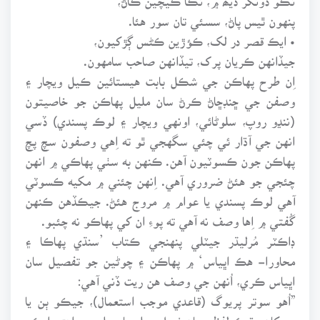
پنهون ٿيس پاڻ، سسئي تان سور هئا.
• ايڪ قصر در لک، ڪؤڙين ڪڻس ڳڙکيون،
جيڏانهن ڪريان پرک، تيڏانهن صاحب سامهون.
اِن طرح پهاڪن جي شڪل بابت هيستائين ڪيل ويچار ۽
وصفن جي ڇنڊڇاڻ ڪرڻ سان مليل پهاڪن جو خاصيتون
(ننڍو روپ، سلوڻائي، اونهي ويچار ۽ لوڪ پسندي) ڏسي
انهن جي آڌار ئي چئي سگهجي ٿو ته اِهي وصفون سچ پچ
پهاڪن جون ڪسوٽيون آهن. ڪنهن به سٺي پهاڪي ۾ انهن
چئجي جو هئڻ ضروري آهي. اِنهن چئني ۾ مکيه ڪسوٽي
آهي لوڪ پسندي يا عوام ۾ مروج هئڻ. جيڪڏهن ڪنهن
گُفتي ۾ اِها وصف نه آهي ته پوءِ ان کي پهاڪو نه چئبو.
ڊاڪٽر مُرليڌر جيٽلي پنهنجي ڪتاب ’سنڌي پهاڪا ۽
محاورا- هڪ اڀياس‘ ۾ پهاڪن ۽ چوڻين جو تفصيل سان
اڀياس ڪري، اُنهن جي وصف هن ريت ڏني آهي:
”اُهو سوتر پريوگ (قاعدي موجب استعمال)، جيڪو ٻن يا
ٻن کان وڌيڪ لفظن مان ٺهيل جملو يا جملن جو اهڙو ايڪو