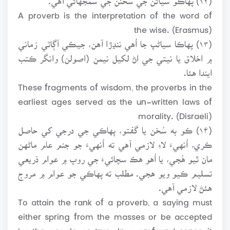
A proverb is the interpretation of the word of
the wise. (Erasmus)
(۱۳) پهاڪا سياڻپ جا اُهي ننڍڙا آهن، جيڪي آڳاٽي زماني
۾ اخلاق يا نيتي جي اڻ لکيل نيمنِ (اصولن) وانگر ڪتب
ايندا هئا.
These fragments of wisdom, the proverbs in the
earliest ages served as the un-written laws of
morality. (Disraeli)
(۱۴) ڪو به سُخن يا گفتو، پهاڪي جي درجي کي حاصل
ڪري، اُنهيءَ لاءِ لازمي آهي ته اُنهيءَ جو جنم عام ماڻهن
مان ٿيو هُجي، يا اُهو هڪ سچائيءَ جي روپ ۾ عوام ذريعي
تسليم ڪيو ويو هجي. مطلب ته پهاڪي جو عوام ۾ مروج
هئڻ لازمي آهي.
To attain the rank of a proverb, a saying must
either spring from the masses or be accepted
by the people as true. In a profound sense it