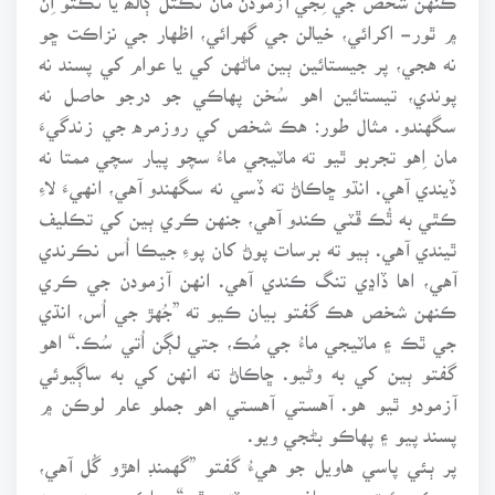
۾ ٿور- اکرائي، خيالن جي گهرائي، اظهار جي نزاڪت ڇو
نه هجي، پر جيستائين ٻين ماڻهن کي يا عوام کي پسند نه
پوندي، تيستائين اهو سُخن پهاڪي جو درجو حاصل نه
سگهندو. مثال طور: هڪ شخص کي روزمره جي زندگيءَ
مان اِهو تجربو ٿيو ته ماٽيجي ماءُ سچو پيار سچي ممتا نه
ڏيندي آهي. انڌو ڇاڪاڻ ته ڏسي نه سگهندو آهي، انهيءَ لاءِ
ڪٿي به ٿُڪ ڦٽي ڪندو آهي، جنهن ڪري ٻين کي تڪليف
ٿيندي آهي. ٻيو ته برسات پوڻ کان پوءِ جيڪا اُس نڪرندي
آهي، اها ڏاڍي تنگ ڪندي آهي. انهن آزمودن جي ڪري
ڪنهن شخص هڪ گفتو بيان ڪيو ته ”جُهڙ جي اُس، انڌي
جي ٿڪ ۽ ماٽيجي ماءُ جي مُڪ، جتي لڳن اُتي سُڪ.“ اهو
گفتو ٻين کي به وڻيو. ڇاڪاڻ ته انهن کي به ساڳيوئي
آزمودو ٿيو هو. آهستي آهستي اهو جملو عام لوڪن ۾
پسند پيو ۽ پهاڪو بڻجي ويو.
پر ٻئي پاسي هاويل جو هيءُ گفتو ”گهمنڊ اهڙو گُل آهي،
جيڪو دئيتن جي باغيچي ۾ ٽڙي ٿو.“ پهاڪي جون ٻيون