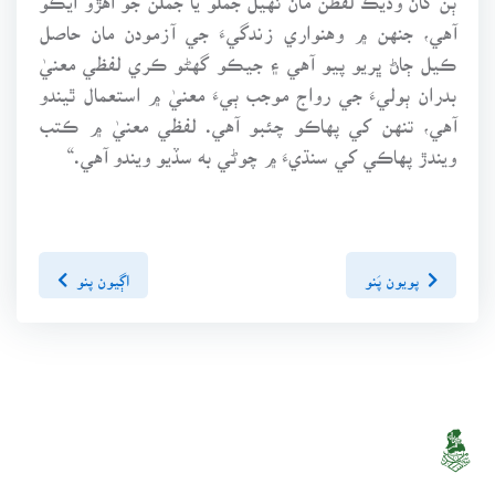
آهي، جنهن ۾ وهنواري زندگيءَ جي آزمودن مان حاصل
ڪيل ڄاڻ ڀريو پيو آهي ۽ جيڪو گهڻو ڪري لفظي معنيٰ
بدران ٻوليءَ جي رواج موجب ٻيءَ معنيٰ ۾ استعمال ٿيندو
آهي، تنهن کي پهاڪو چئبو آهي. لفظي معنيٰ ۾ ڪتب
ويندڙ پهاڪي کي سنڌيءَ ۾ چوڻي به سڏيو ويندو آهي.“
پويون پَنو
اڳيون پنو