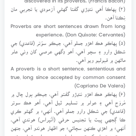
(۴) پهاڪا اُهي ننڍڙي گفتا گهڻي آزمودي يا تجربي مان
نِڪتا آهن.
Proverbs are short sentences drawn from long
experience. (Don Quixote: Cervantes)
(۵) پهاڪو هڪ اهڙو جملو آهي، جيڪو سوُتر (قاعدي) جي
شڪل وارو ۽ سچو آهي. اُهو ڊگهي عرصي کان وٺي عام
ماڻهن ۾ قبوليو ويو آهي.
A proverb is a short sentence, sententious and
true, long since accepted by common consent
(Capriano De Valera)
(۶) پهاڪو هڪ اهڙو ننڍڙو گفتو آهي، جيڪو ٻول چال ۾
مُروَج آهي ۽ عوام ۾ تسليم ٿيل آهي. اُهو هڪ سوتر
(قاعدي) جي شڪل وارو جملو آهي. اُنهيءَ ۾ گهڻو ڪري
ڪا ڳجهي ڀيٽ يا تجنيس حرفي (اَنُپراس) هوندي آهي.
اُنهيءَ ۾ اهڙي ڪنهن سچائيءَ جو اظهار هوندو آهي، جنهن
جي تصديق يا پرک، تجري يا جاچ جوچ وسيلي ڪيل هوندي