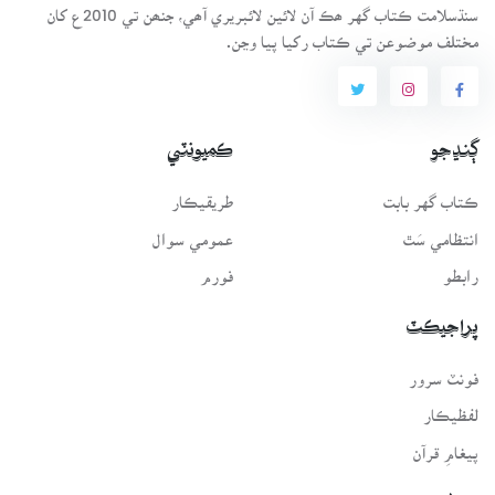
سنڌسلامت ڪتاب گهر ھڪ آن لائين لائبريري آھي، جنھن تي 2010ع کان
مختلف موضوعن تي ڪتاب رکيا پيا وڃن.
ڳنڍجو
ڪميونٽي
ڪتاب گهر بابت
طريقيڪار
انتظامي سَٿ
عمومي سوال
رابطو
فورم
پراجيڪٽ
فونٽ سرور
لفظيڪار
پيغامِ قرآن