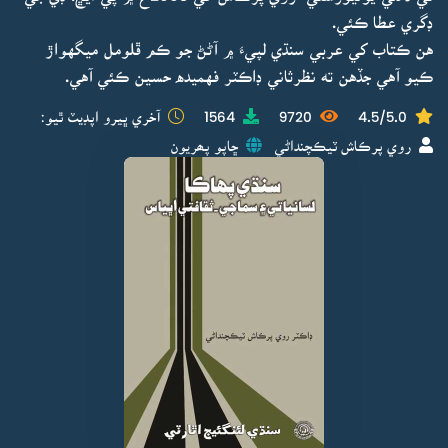
ڊگري عطا ڪئي.
هن ڪتاب کي عربي سنڌي لپيءَ ۾ آڻڻ جو ڪم ڦلومل ميگهواڙ
ڪيو آهي جڏهن ته نظرثاني ڊاڪٽر فهميده حسين ڪئي آهي.
4.5/5.0
9720
1564
آخري ڀيرو اپڊيٽ ٿيو:
روي پرڪاش ٽيڪچنداڻي
ڇاپو پھريون