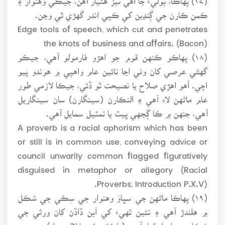
ڪمن ڪارن جي ڳنڍين کي ڪپي اندر گهڙي ٿي وڃن.
Edge tools of speech, which cut and penetrates
the knots of business and affairs. (Bacon)
(۱۸) پهاڪو ڪنهن قوم جو اهڙو فارمولو آهي، جيڪو
گهڻي عرصي کان وٺي اڃا تائين عام واهپي ۾ هوندو پيو
اچي. اُهو اهڙي صلاح يا نصيحت ٿو ڏئي، جيڪا لازمي طور
عام ماڻهن لاءِ آهي ۽ النڪارن (سينگارن) سان سينگاريل
آهي، جنهن ۾ ڪا ڳجهي ڀيٽ يا تمثيل سمايل آهي.
A proverb is a racial aphorism which has been
or still is in common use, conveying advice or
council unwarily common flagged figuratively
disguised in metaphor or allegory (Racial
Proverbs, Introduction P.X.V).
(۱۹) پهاڪا ماڻهن جي سڀاوَ وهنوار جي سِڪي جي شڪل
۾ هلندڙ آهي ۽ نئين ٽهيءَ کي اَبن ڏاڏن کان ورثي جي
شڪل ۾ حاصل ٿيل آهن. (ڊاڪٽر ڪنهيا لال سهل)