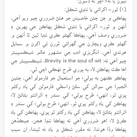
(۱) ٿور- اکرائي يا ننڍي شڪل:
پهاڪي ۾ جن چئن خاصيتن جو هئڻ ضروري چيو ويو آهي،
اُنهن ۾ ٿور- اکرائي يا ننڍي شڪل پهاڪن جي پهرين ۽
ضروري وصف آهي. پهاڪا گهڻو ڪري ننڍا ٿين ٿا اُنهن ۾
گهڻو ڪري ويچارن جي گهرائي ٿورن ئي اکرن ۾ سمايل
هوندي آهي. انگريزي ادب جي مشهور عالم شيڪسپيئر
چيو آهي ته: Brevity is the soul of wit. شيڪسپيئر جي
اِها ڪَٿ پهاڪن لاءِ به پوري طرح ٺهڪي اچي ٿي.
پهاڪو ڪنهن به ٻوليءَ جو استعمال جو فارمولو آهي. جئين
آلجبرا جي سوالن کي سلڻ واسطي فارمولن کي ياد رکڻو
پوي ٿو، انهيءَ طرح ٻوليءَ کي سندر ۽ اثرائتو بڻائڻ لاءِ
پهاڪن کي ياد رکڻو پوي ٿو، انهيءَ طرح ٻوليءَ کي سندر ۽
اثرائتو بڻائڻ لاءِ پهاڪن کي ياد رکڻو ٿو پوي. پهاڪن کي ياد
ڪرڻ لاءِ اِهو ضروري آهي ته پهاڪا ننڍا هجن، جيڪڏهن
پهاڪا وڏا هوندا، ته مقرر شڪل ۾ ياد نه ٿيندا. اِن سبب
ڪري اُنهن جي ڦهلجڻ ۾ رُڪاوٽ پوندي.