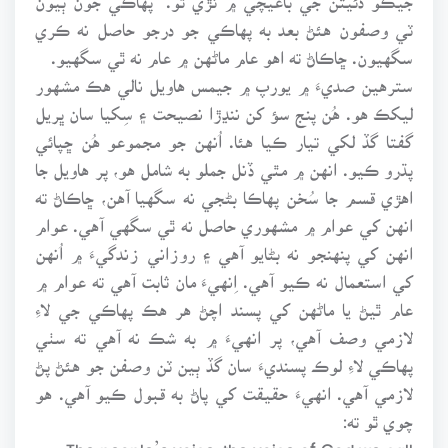
ٽي وصفون هئڻ بعد به پهاڪي جو درجو حاصل نه ڪري
سگهيون. ڇاڪاڻ ته اهو عام ماڻهن ۾ عام نه ٿي سگهيو.
سترهين صديءَ ۾ يورپ ۾ جيمس هاويل نالي هڪ مشهور
ليکڪ هو. هُن پنج سؤ کن ننڍڙا نصيحت ۽ سِکيا سان ڀريل
گفتا گڏ لکي تيار ڪيا هئا. اُنهن جو مجموعو هُن ڇپائي
پڌرو ڪيو. انهن ۾ مٿي ڏنل جملو به شامل هو، پر هاويل جا
اهڙي قسم جا سُخن پهاڪا بڻجي نه سگهيا آهن، ڇاڪاڻ ته
انهن کي عوام ۾ مشهوري حاصل نه ٿي سگهي آهي. عوام
انهن کي پنهنجو نه بڻايو آهي ۽ روزاني زندگيءَ ۾ اُنهن
کي استعمال نه ڪيو آهي. اِنهيءَ مان ثابت آهي ته عوام ۾
عام ٿيڻ يا ماڻهن کي پسند اچڻ هر هڪ پهاڪي جي لاءِ
لازمي وصف آهي، پر انهيءَ ۾ به شڪ نه آهي ته سٺي
پهاڪي لاءِ لوڪ پسنديءَ سان گڏ ٻين ٽن وصفن جو هئڻ پڻ
لازمي آهي. انهيءَ حقيقت کي پاڻ به قبول ڪيو آهي. هو
چوي ٿو ته:
The people’s voice, the voice of God we call,