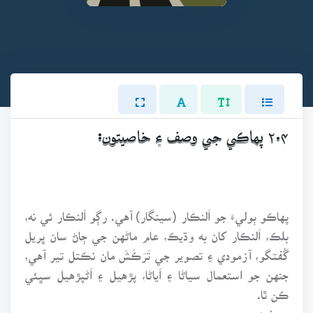
۲.۴ پهاڪي جي وصف ۽ خاصيتون:
پهاڪو ٻوليءَ جو اَلنڪار (سينگار) آهي. رڳو اَلنڪار ئي نه،
بلڪ، اَلنڪار کان به وڌيڪ، عام ماڻهن جي ڄاڻ سان ڀريل
گُفتگو، آزمودي ۽ تصوير جي تَرَڪَشَ مان نڪتل تير آهي،
جنهن جو استعمال سياڻا ۽ اَياڻا، پڙهيل ۽ اَڻپڙهيل سڀئي
ڪن ٿا.
وصف: