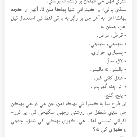
سنڌي ٻوليءَ ۾ ڪيترائي ننڍا پهاڪا ملن ٿا. اُنهن ۾ ڪجھ
پهاڪا اهڙا به آهن جن ۾ رڳو ٻه يا ٽي لفظ ئي استعمال ٿيل
آهن. جيئن ته:
• قرضُ، مرض.
• پنهنجي، سهِنجي.
• بِسياري، خواري.
• لاڙُ، ساڙُ.
• ٻاليتو، نه ماليتو.
• عقل کائي غم.
• اٽو چئه گهوٻاٽو.
• پنج، گنج.
اِن طرح ٻيا به ڪيترا ئي پهاڪا آهن، جن جي ذريعي پهاڪن
جي ننڍي شڪل تي روشني وجهي سگهجي ٿي، پر ٿور-
اکرائي نسبتي لفظ آهي. ڪهڙي پهاڪي کي ننڍڙو چئجي
۽ ڪهڙي کي نه؟
مثال طور: