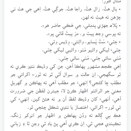
• ٻال هٺُ، زال هٺُ، راجا هٺُ، جوڳي هٺُ، اِهي جي هٺ تي
چڙهن ته هيٺِ نه لهن.
• پُلاھ جهڙي پدمِڻي، جي هَڪي حاضر هوءِ،
ته پوسي وِجھ پيٽ ۾، مرُ پيٽُ ڦاٽي پوءِ.
• ڄٽيءَ سُٽُ پُسايو، واڻِئي، وِڌيس وٽي،
ڄٽيءَ ليکي واڻيو مُٺو، واڻيي ليکي ڄٽي،
مُٺي سائي ڄٽي، مُٺي سائي ڄٽي.
اِهي ڪجھ مشهور پهاڪا آهن، جن کي وڌيڪ ننڍو ڪري نه
ٿو سگهجي. اِن حالت ۾ سوال اُٿي ٿو ته ٿور- اکرائي جو
مطلب ڇا کڻجي؟ اِنهيءَ جو مطلب آهي ته پهاڪن ۾ گهربل
معنيٰ جو اثرائتو اظهار ڪرڻ لاءِ جيترن لفظن جي ضرورت
آهي، اُنهيءَ کان وڌيڪ لفظ اُن ۾ نه هئڻ کپن. اِنهيءَ کي
ئي ٿور- اکرائي، اختصارُ يا ننڍي شڪل چئجي ٿو.
هڪ ٻي ڳالھ ته وڏن پهاڪن ۾ اظهار جو انوکو زنگ،
تڪبندي هجي ٿي. اِن ڪري اُهي پڻ ياد ٿي وڃن ٿا ۽ زباني
روايت ذريعي سماج ۾ مشهور ٿي وڃن ٿا.