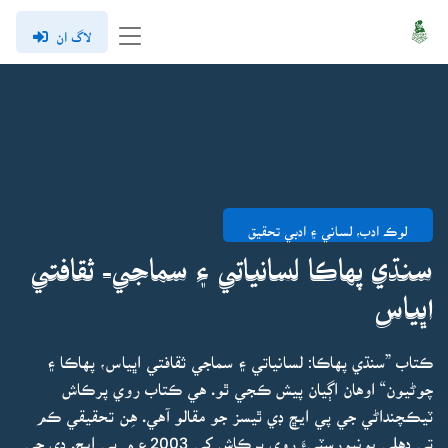
لاگ ان
لوڪ ادب، لساني ۽ ادبي تحقيق
سنڌي پهاڪا لسانياتي ۽ سماجي- ثقافتي
اڀياس
ڪتاب ”سنڌي پهاڪا: لسانياتي ۽ سماجي ثقافتي اڀياس، پهاڪا ۽
چوڻيون“ اوهان اڳيان پيش ڪجي ٿو. هي ڪتاب روي پرڪاش
ٽيڪچنداڻي جي پي ايڇ ڊي ٿيسز جو مقالو آهي. هِن تحقيقي ڪم
تي دهلي يونيورسٽيءَ روي پرڪاش کي 2003ع ۾ پي ايڇ. ڊي جي