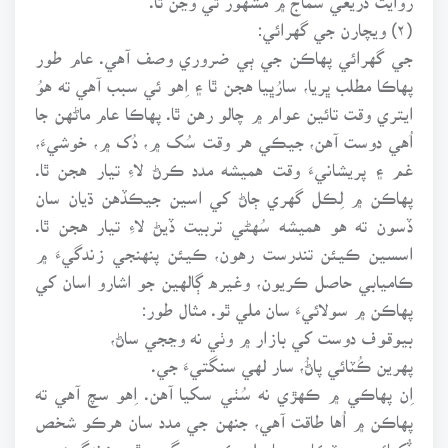
(۲) ويچارن جي گهرائي:
جي گهرائي پهاڪن جي ٻي ضروري وصف آهي. عام طور
پهاڪا مطلب ڀريا، سارُڀيا هجن ٿا ۽ اِهو ئي سبب آهي ته هوُ
ايتري وقت تائين عوام ۾ چالو رهن ٿا. پهاڪا عام ماڻهن جا
اُهي دوست آهن، جيڪي هر وقت سُک ۾، دُک ۾، خوشيءَ،
غم ۽ پريشانيءَ وقت هميشه مدد ڪرڻ لاءِ تيار هجن ٿا.
پهاڪن ۾ لِڪل گهري ڄاڻ کي اسين جيڪڏهن ڌيان سان
ڏسون ته هو هميشه سُهڻي تربيت ڏيڻ لاءِ تيار هجن ٿا.
اسسين ڪيئن تندرست رهون، ڪيئن پنهنجي زندگيءَ ۾
ڪاميابي حاصل ڪريون، وغيره ڳالهين جو اشارو اسان کي
پهاڪن ۾ سولائيءَ سان ملي ٿو. مثال طور:
بيوقوف دوست کي بازار ۾ وٺي نه وڃجي ساڻ،
پهرين ڪُٽائي پاڻُ، سار لهي سنگتيءَ جي.
اِن پهاڪي ۾ ڪهڙي نه سُٺي سکيا آهن. اِهو سچ آهي ته
پهاڪن ۾ اُها طاقت آهي، جنهن جي مدد سان هرڪو شخص
ڏُکيائين ڇوٽڪارو حاصل ڪري سگهي ٿو. زندگيءَ جو