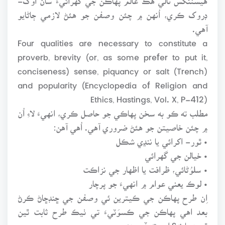
ڊروک ڪري، اُنهن ۾ چئن وصفن جو هئڻ لازمي ڄاڻايو
آهي.
Four qualities are necessary to constitute a
proverb, brevity (or, as some prefer to put it,
conciseness) sense, piquancy or salt (Trench)
and popularity (Encyclopedia of Religion and
Ethics, Hastings, Vol. X, P-412)
مطلب ته ڪو به سخن پهاڪي جو حاصل ڪري، انهيءَ لاءِ اُن
۾ چئن خاصيتن جو هئڻ ضروري آهي. اُهي آهن:
• ٿور- اکرائي يا ننڍي شڪل
• خيالن جي گهرائي
• سلوُڻائي، ظرافت يا اظهار جي نزاڪت
• لوڪ يعني عوام ۾ انهيءَ جو پرچار
اِن طرح پهاڪن جي ڪيترين ئي وصفن جي ڇنڊڇاڻ ڪرڻ
بعد اهي پهاڪن جي ڪسوَٽيءَ تي ٺيڪ طرح ثابت ٿين
ٿيون يا نه؟ اچو ته ڏسون: