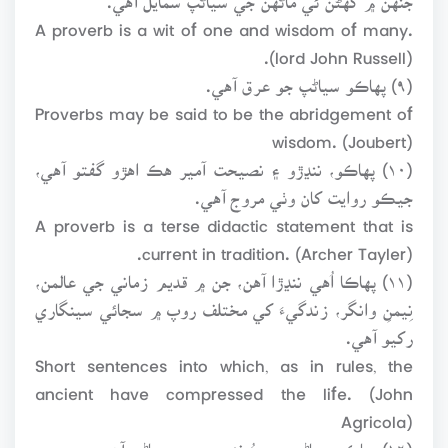
A proverb is a wit of one and wisdom of many.
(lord John Russell).
(۹) پهاڪو سياڻپ جو عرق آهي.
Proverbs may be said to be the abridgement of
wisdom. (Joubert)
(۱۰) پهاڪو، ننڍڙو ۽ نصيحت آمير هڪ اهڙو گفتو آهي،
جيڪو روايت کان وٺي مروج آهي.
A proverb is a terse didactic statement that is
current in tradition. (Archer Tayler).
(۱۱) پهاڪا اُهي ننڍڙا آهن، جن ۾ قديم زماني جي عالمن،
نِيمنِ وانگر، زندگيءَ کي مختلف روپ ۾ سجائي سينگاري
رکيو آهي.
Short sentences into which, as in rules, the
ancient have compressed the life. (John
Agricola)
(۱۲) پهاڪو سياڻن جي سُخنن جي سمجهاڻي آهي.