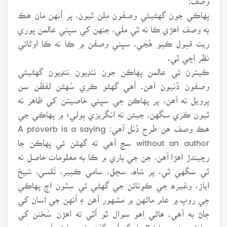
پهاڪي جون گهڻيئي وصفون مِلن ٿيون، پر اُنهن مان هڪ
به وصف اهڙي ڪا نه ٿي ملي، جنهن کي سڀني عالمن پوري
ريت قبول ڪيو هُجي. سڀني وصفن ۾ ڪا نه ڪا اوڻائي
نظر اچي ٿي.
ڪيترن ئي عالمن پهاڪن جون ننڍيون ننڍيون گهڻيئي
وصفون ڏنيون آهن. اُهي گهڻو ڪري سُهِڻن لفظن سن
پرويل ته آهن، پر پهاڪن جي سڀني خاصيتن کي ظاهر نه
ٿيون ڪري سگهن. جيئن ته انگريزي ٻوليءَ ۾ پهاڪي جي
هڪ وصف هن طرح ڏنل آهي: A proverb is a saying
without an author سچ آهي ته گهڻن ئي پهاڪن جا
رچيندڙ اهڙا آهن، جن جي باري ۾ ڪا به معلومات حاصل نه
ٿي سگهي ٿي. پر شاھ، سچل، سامي ڪبير، تُلسي، شيخ
اياز، وغيره جي ڪوِتائن جي گهڻي ئي سِٽون اڄ پهاڪي
جي روپ ۾ عام ماڻهن ۾ مشهور آهن ۽ اُنهن جي اسان کي
ڄاڻ به آهي. هاڻي اِهو سوال ٿو اُٿي ته اهڙن سُخنن کي
پهاڪو چئجي يا نه؟ ڇا رڳو اُهو گفتو ئي پهاڪو آهي، جنهن