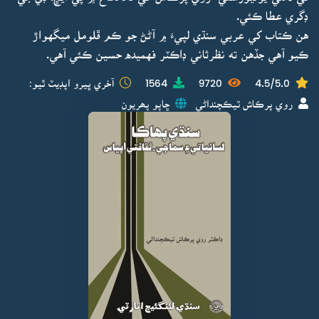
ڊگري عطا ڪئي.
هن ڪتاب کي عربي سنڌي لپيءَ ۾ آڻڻ جو ڪم ڦلومل ميگهواڙ
ڪيو آهي جڏهن ته نظرثاني ڊاڪٽر فهميده حسين ڪئي آهي.
4.5/5.0
9720
1564
آخري ڀيرو اپڊيٽ ٿيو:
روي پرڪاش ٽيڪچنداڻي
ڇاپو پھريون