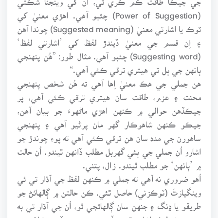
(Power of Suggestion) چئبو آهي. اهڙي معنيٰ کي
ٽوڪ يا اشارتي معنيٰ (Suggested meaning) چوندا آهن
۽ اِن قسم جي معنيٰ ڏيندڙ لفظ کي ’اشارتي لفظ‘
(Suggesting word) چئبو آهي. مثال طور: ”هُن پنهنجي
ٻانهن جي ٻل تي هيتري ترقي ڪئي آهي.“
هن جملي جي هڪ معنيٰ اِها آهي ته هُن شخص پنهنجي
محنت ۽ عزم، طاقت سان هيتري ترقي ڪئي آهي، پر
جيڪڏهن حوالي ۾ ڪنهن اهڙي ماڻهوءَ جو بيان آهن،
جيڪو ڪنهن شاهوڪار گهر مان پرڻيو آهي ۽ پنهنجي
ساهورن جي مدد سان هن ترقي ڪئي آهي ته پوءِ چوندڙ جو
اشارو اُن جملي جي ٻئي گهربل مطلب ڏانهن ٿيندو. اُن حالت
۾ ’ٻانهن‘ جو مطلب ٿيندو. زال، پتني.
اُهو ضروري نه آهي ته جملي ۾ ڪنهن لفظ جي آڌار تي ئي
وينگيارَٿَ (ٽوڪزني) حاصل ٿئي. ڪن حالتن ۾ ڳالهائڻ جو
طريقو يا ڍنگ ۽ جنهن سان ڳالهائجي ٿو، اُن جي آڌار تي به
ٻي معنيٰ طرف اشارو ٿيندو آهي. جيئن ته جڏهن ڪلاس ۾