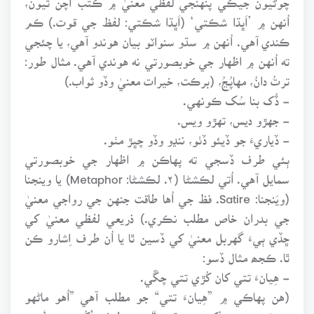
اُنهن ۾ ’اَڀڌا شڪتي‘ (اَڀڌا شڪتي: لفظ جي قوت.) ڪم
ڪندي آهي. اُنهن ۾ سڌو سنواٽو بيان هوندو آهي، يا چئجي
ته اُنهن ۾ اظهار جي خوبصورتي نه هوندي آهي. مثال طور:
ترتُ دانُ، مهاپُڃُ، (برڪت، خيرات معنيٰ وڏو ثواب.)
- ڏُک بنا سُک ڪونهي.
- جهڙو ديس، تهڙو ويس.
- ڏياريءَ جو ڏيئو ڏٺو، ننڍو وڏو چڀڙ مٺو.
ٻئي طرف ڏسجي ته پهاڪن ۾ اظهار جي خوبصورتي
سمايل آهي. اُتي لڪشڻا (۲. لڪشڻا: Metaphor) يا وينجنا
(ويَنجنا: Satire. فظ جي اُها طاقت جنهن جي رواجي معنيٰ
جي بدران خاص مطلب نڪري.) ذريعي لفظي معنيٰ کي
ڇڏي ٻيءَ گهربل معنيٰ کي ڏسين ٿا يا اُن طرف اِشارو ڪن
ٿا. ڪجھ مثال ڏسو:
- هِيانءَ تتي کان کُڙي تتي چڱي.
(هن پهاڪي ۾ ”هِيانءَ تتي“ جو مطلب آهي ”اُهو ماڻهو
جيڪو من ۾ دُکي پيو ٿئي.“ ٻئي طرف ’کُڙي تتي‘ جو