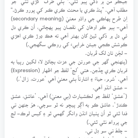
مطلب آهي. ”پنڌ ڪري يا محنت ڪري ڪم کي پورو ڪرڻ.“
اِن طرح پهاڪي جي واڌو معنيٰ (secondary meaning)
آهي- ٻيو ڪو اوهان کي نقصان پيو پهچائي، اُن ڪري دل
ئي دل ۾ دُکي ٿيڻ کان بهتر آهي ته هڪ ڊوڙ ڪري اهڙي
ڪوشش ڪجي جيئن خرابيءَ کي روڪي سگهجي.)
- لڄُن تان لک قُربان.
(پنهنجي گهر جي عورتن جي عزت بچائڻ لاءِ لکين رپيا به
قربان ڪري ڇڏجن. هتي ’لج‘ لفظ جو اظهار (Expression)
آهي. ’شرم، حياءُ ۽ اشارتاً ٻئي معنيٰ آهي ’عورت، زال‘.)
- عشق انڌو آهي.
(’عشق‘ لفظ جو لڪشيارٿ (ٻي معنيٰ) آهي. ’عاشق، عشق
ڪندڙ‘. عاشق ڪو به آڳو پيڇو نه ٿو سوچي. هوُ جنهن تي
فدا ٿئي ٿو اُن پٺيان انڌن وانگر گهمي ٿو ۽ کيس لوڪ- لڄ
جي پرواھ نٿي ٿئي.)
- چلھُ تي سو دِل تي.
(هتي ’چلھ‘ جو لڪشيارٿ (ٻي معنيٰ) آهي گهر ۾ هڪ