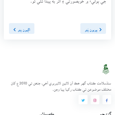
پويون پَنو
اڳيون پنو
سنڌسلامت ڪتاب گهر ھڪ آن لائين لائبريري آھي، جنھن تي 2010ع کان
مختلف موضوعن تي ڪتاب رکيا پيا وڃن.