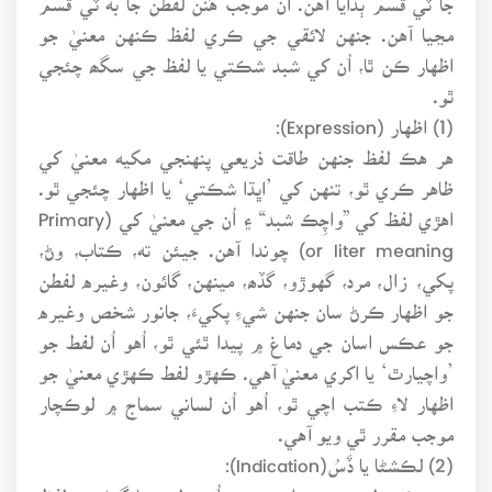
مڃيا آهن. جنهن لائقي جي ڪري لفظ ڪنهن معنيٰ جو
اظهار ڪن ٿا، اُن کي شبد شڪتي يا لفظ جي سگھ چئجي
ٿو.
(1) اظهار (Expression):
هر هڪ لفظ جنهن طاقت ذريعي پنهنجي مکيه معنيٰ کي
ظاهر ڪري ٿو، تنهن کي ’اڀڌا شڪتي‘ يا اظهار چئجي ٿو.
اهڙي لفظ کي ”واچِڪ شبد“ ۽ اُن جي معنيٰ کي (Primary
or liter meaning) چوندا آهن. جيئن ته، ڪتاب، وڻ،
پکي، زال، مرد، گهوڙو، گڏھ، مينهن، گائون، وغيره لفطن
جو اظهار ڪرڻ سان جنهن شيءِ پکيءَ، جانور شخص وغيره
جو عڪس اسان جي دماغ ۾ پيدا ٿئي ٿو، اُهو اُن لفط جو
’واچيارٿ‘ يا اکري معنيٰ آهي. ڪهڙو لفط ڪهڙي معنيٰ جو
اظهار لاءِ ڪتب اچي ٿو، اُهو اُن لساني سماج ۾ لوڪچار
موجب مقرر ٿي ويو آهي.
(2) لڪشڻا يا ڏَسُ(Indication):
هر هڪ ٻوليءَ جي رواج موجب اُن ٻوليءَ جا گهڻيئي لفظ