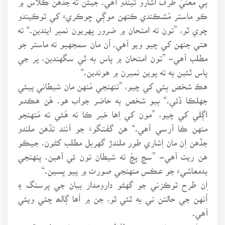
ڪو ماستر مُشڪندي ڪنهن موڳي ڇوڪريءَ کي ٽوڪيندو
چوي ٿو، ”تون ته امتحان ۾ ضرور پهريون نمبر ايندين.“ ته
هتي جنهن کي چيو ويو آهي. اُن مان سمجهبو ته ماستر جو
مطلب آهي- ”تون امتحان ۾ پاس به ٿي سگهندين، پر جي
پاس ٿئين به ته پوين نمبرن ۾ هوندين.“
هڪ شخص ٻئي کي چيو، ”تنهنجي مُنهن مان شيطاني پيئي
جهلڪا ڏئي.“ ٻيو شخص به حاضر جواب هو. هُن هڪدم
اڳلي کي چيو، ”مون کي اِها خبر ڪا نه هُئي ته مُنهنجو
منهن ڪا آرسي آهي.“ هن گفتگوءَ جو آنند تڏهن ملندو
جڏهن اِن مان اِشاري طور ملندڙ گهربل مطلب کڻون، جيڪو
هن ريت آهي- ”سچ پچُ ته شيطان تون ئي آهين. پنهنجي
بدمعاشيءَ جو عڪس منهنجي صورت ۾ پيو پسين.“
اِن طرح ٽوڪزني جو گهڻو دارومدار بيان جي پرسنگ ۽
اُنهن جي حالتن تي به ٿئي ٿو، جن ۾ اُها ڳالھ چئي ويئي
آهي.
چوڻيون جيڪي پنهنجي لفظي معنيٰ ۾ ڪتب اچن ٿيون،