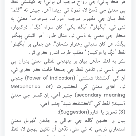
ٻي معنيٰ جي ڏسڻ لاءِ نمونا ٿي ويندا آهن. جيئن ته ”گڏھ“
لفظ بيان جي مفهوم موجب ’مورک، بيوقوف‘ معنيٰ به
ٿئي ٿي. ”ٻگهلو“، ’ٻگھ پکي‘ کان سواءِ ’ٺڳ‘، ڌوکيباز،
مڪار جي معنيٰ به ڏسي ٿو. مثال طور: ”هو اٿيئي ٻهگلو
ڀڳتُ. هن کان سنڀالي وهنوار ڪجان“. هن جملي ۾ ’ٻگهلو‘
لفظ ’ٺڳ يا دوکيباز‘ مطلب طرف اشارو ڪري ٿو.
ڪو به لفظ جڏهن بيان ۾ پنهنجي لفظي معنيٰ بدران ٻي
معنيٰ ڏسي ٿو، تڏهن لفظ جي جيڪا طاقت ڪم ڪري ٿي،
اُن کي ’لڪشڻا شڪتي‘ (Power of indication) چئجي
ٿو. اهڙي معنيٰ کي لڪشيارٿ (Metaphorical or
secondary meaning) چئبو آهي. اِن قسم جي معنيٰ
ڏسيندڙ لفظ کي ”لاڪشڻڪ شبد“ چئبو آهي.
(3) تجويز يا اشارو(Suggestion):
بيان ۾ ڪنهن ڳالھ جي حوالي ۾ جڏهن گهربل معنيٰ
استعاري ذريعي نه ٿي ملي، تڏهن اُن تائين پهچڻ لاءِ لفظ
جي جيڪا طاقت ڪم ڪري ٿي، ان کي وينجنا شَڪتي