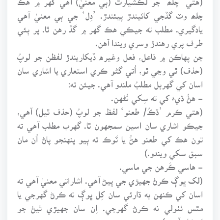
چلھ وٽ گڏجي کائيندڙ پيئندڙ. ’دِل‘ جي ٻي معنيٰ آهي
يادگيري. مطلب ته جيڪي هڪ گهر ۾ گڏ رهن ٿا. پر ٻئي
طرف پري رهندڙ وسري ويندا آهن.
جن پهاڪن ۾ فاعل، فعل وغيره ڏيکاريندڙ لفظن جو لوپُ
(حذف) ٿي وڃي ٿو، اُتي گڻو ڪري استعاري يا اشاري سان
اسان کي گهربل مطلبُ ملندو آهي. جيئن ته:
- هڻُ ڌيءَ کي ته سِکي نُڻهن.
(هتي ڪرم ’ڌڪُ/ طعنو‘ لفظ جو لوپُ (حذف ٿيل) آهي،
جيڪو اشاري سان اسين سمجهون ٿا. گهرب مطلب آهي ته
تون هڪ کي طعنو هڻُ يا ٽَوڪ ته ٻيو پنهنجو پاڻ اُن مان
سبق سکي ويندو.)
- هاسي ڪَرهن جي ماسي.
(لک ڀوڳ ڪرڻ جهيڙي جي ڀيڻ آهي. اشاراتي معنيٰ آهي ته
اسان کي ڪنهن به ڌارئي سان کِل ڀوڳ نه ڪرڻ گهرجي يا
مٿس ٺٺولي نه ڪرڻ گهرجي. اِن سان جهيڙي ٿيڻ جو
اِمڪان آهي.)