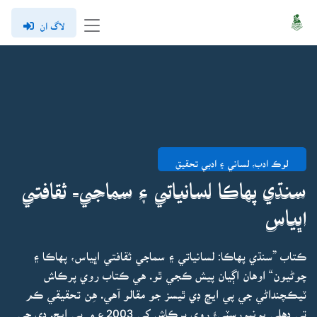
لاگ ان
لوڪ ادب، لساني ۽ ادبي تحقيق
سنڌي پهاڪا لسانياتي ۽ سماجي- ثقافتي
اڀياس
ڪتاب ”سنڌي پهاڪا: لسانياتي ۽ سماجي ثقافتي اڀياس، پهاڪا ۽
چوڻيون“ اوهان اڳيان پيش ڪجي ٿو. هي ڪتاب روي پرڪاش
ٽيڪچنداڻي جي پي ايڇ ڊي ٿيسز جو مقالو آهي. هِن تحقيقي ڪم
تي دهلي يونيورسٽيءَ روي پرڪاش کي 2003ع ۾ پي ايڇ. ڊي جي