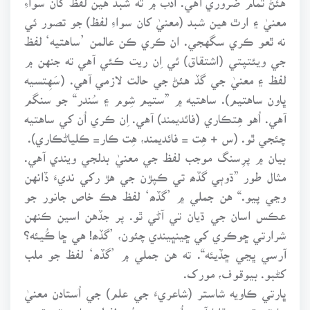
معنيٰ ۽ ارٿ هين شبد (معنيٰ کان سواءِ لفظ) جو تصور ئي
نه ٿعو ڪري سگهجي. ان ڪري ڪن عالمن ’ساهتيه‘ لفظ
جي ويئتپتي (اشتقاق) ئي اِن ريت ڪئي آهي ته جنهن ۾
لفظ ۽ معنيٰ جي گڏ هئڻ جي حالت لازمي آهي. (سَهِتسيه
ڀاون ساهتيم). ساهتيه ۾ ”ستيم شِوم ۽ سُندر“ جو سنگم
آهي. اُهو هِتڪاري (فائديمند) آهي. اِن ڪري اُن کي ساهتيه
چئجي ٿو. (س + هِت = فائديمند، هِت ڪار= ڪلياڻڪاري).
بيان ۾ پرِسنگ موجب لفظ جي معنيٰ بدلجي ويندي آهي.
مثال طور ”ڌوٻي گڏھ تي ڪپڙن جي هڙ رکي نديءَ ڏانهن
وڃي پيو.“ هن جملي ۾ ’گڏھ‘ لفظ هڪ خاص جانور جو
عڪس اسان جي ڌيان تي آڻي ٿو. پر جڏهن اسين ڪنهن
شرارتي ڇوڪري کي ڇينڀيندي چئون، ’گڏھ! هي ڇا ڪُيئه؟
آرسي ڀڃي ڇڏيئه“. ته هن جملي ۾ ’گڏھ‘ لفظ جو ملب
کڻبو. بيوقوف، مورک.
ڀارتي ڪاويه شاستر (شاعريءَ جي علم) جي اُستادن معنيٰ
جا ٽي قسم ٻڌايا آهن. اُن موجب هُنن لفطن جا به ٽي قسم