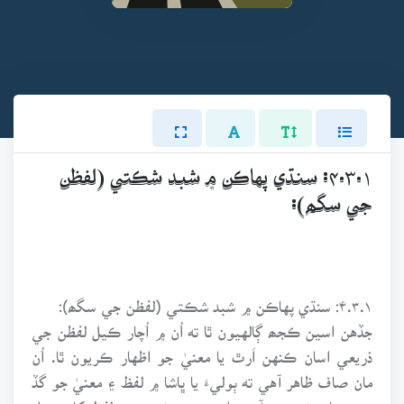
۴.۳.۱: سنڌي پهاڪن ۾ شبد شڪتي (لفظن
جي سگھ):
۴.۳.۱: سنڌي پهاڪن ۾ شبد شڪتي (لفظن جي سگھ):
جڏهن اسين ڪجھ ڳالهيون ٿا ته اُن ۾ اُچار ڪيل لفظن جي
ذريعي اسان ڪنهن اَرٿ يا معنيٰ جو اظهار ڪريون ٿا. اُن
مان صاف ظاهر آهي ته ٻوليءَ يا ڀاشا ۾ لفظ ۽ معنيٰ جو گڏ
هئڻ تمام ضروري آهي. ادب ۾ ته شبد هين لفظ کان سواءِ