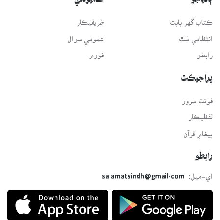
ڳنڍجو
ڪميونٽي
ڪتاب گهر بابت
طريقيڪار
انتظامي سَٿ
عمومي سوال
رابطو
فورم
پراجيڪٽ
فونٽ سرور
لفظيڪار
پيغامِ قرآن
رابطو
اي-ميل:
salamatsindh@gmail.com