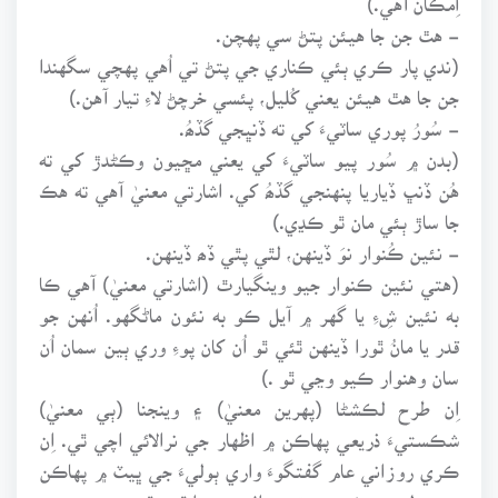
- هٿ جن جا هيئن پتڻ سي پهچن.
(ندي پار ڪري ٻئي ڪناري جي پتڻ تي اُهي پهچي سگهندا
جن جا هٿ هيئن يعني کُليل، پئسي خرچڻ لاءِ تيار آهن.)
- سُورُ پوري ساٽيءَ کي ته ڏنڀجي گڏھُ.
(بدن ۾ سُور پيو ساٽيءَ کي يعني مڇيون وڪڻدڙ کي ته
هُن ڏنڀ ڏياريا پنهنجي گڏھُ کي. اشارتي معنيٰ آهي ته هڪ
جا ساڙ ٻئي مان ٿو ڪڍي.)
- نئين ڪُنوار نوَ ڏينهن، لٿي پٿي ڏھ ڏينهن.
(هتي نئين ڪنوار جيو وينگيارٿ (اشارتي معنيٰ) آهي ڪا
به نئين شِءِ يا گهر ۾ آيل ڪو به نئون ماڻگهو. اُنهن جو
قدر يا مانُ ٿورا ڏينهن ٿئي ٿو اُن کان پوءِ وري ٻين سمان اُن
سان وهنوار ڪيو وڃي ٿو .)
اِن طرح لڪشڻا (پهرين معنيٰ) ۽ وينجنا (ٻي معنيٰ)
شڪستيءَ ذريعي پهاڪن ۾ اظهار جي نرالائي اچي ٿي. اِن
ڪري روزاني عام گفتگوءَ واري ٻوليءَ جي ڀيٽ ۾ پهاڪن
جي ٻوليءَ ۾ خوبصورتي ۽ اثر به پيدا ٿئي ٿو.