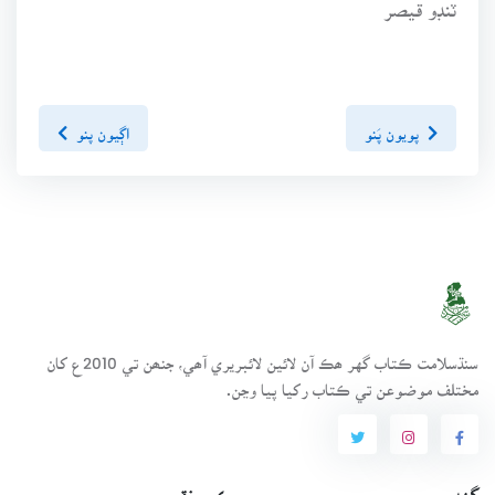
ٽنڊو قيصر
پويون پَنو
اڳيون پنو
سنڌسلامت ڪتاب گهر ھڪ آن لائين لائبريري آھي، جنھن تي 2010ع کان
مختلف موضوعن تي ڪتاب رکيا پيا وڃن.