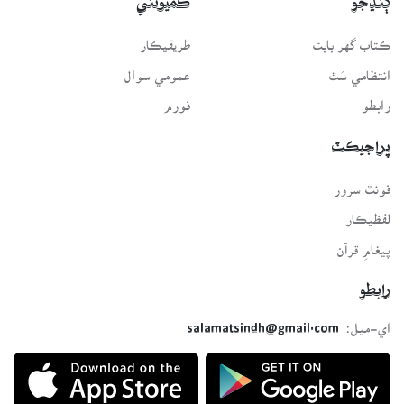
ڳنڍجو
ڪميونٽي
ڪتاب گهر بابت
طريقيڪار
انتظامي سَٿ
عمومي سوال
رابطو
فورم
پراجيڪٽ
فونٽ سرور
لفظيڪار
پيغامِ قرآن
رابطو
اي-ميل:
salamatsindh@gmail.com