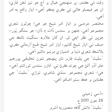
وقت ئي ڪندو، پر منهنجي خيال ۾ اڄ جو تيز ذهن قاريءَ
ان جو فيصلو هاڻي ئي ڪري چڪو آهي- اياز واقع به امر
آهي.
مختصر عرصي ۾ اياز امر شيخ جو هيءُ چوٿون شعري
مجموعو آهي، جنهن ۾ سندس ڏات ۽ ڏانءَ جو سنگم پُور-
جوڀن تي نظر اچي ٿو. ان کان علاوه سنگيت ناٽڪ جي
صنف تي اياز شيخ کانپوءِ اياز امر شيخ طبع آزمائي ڪري،
بلاشڪ شعري دنيا ۾ امتيازي مرتبو ماڻيو آهي.
’سليٽ‘ جي پليٽ فارم تان پنهنجو نئون تخليقي پورهيو
عام آڏو آڻڻ جي چونڊ ڪرڻ تي، ادارو سندس ٿورائتو آهي-
هيءُ شعري مجموعو سنڌي شاعري، توڙي ’سليٽ‘ جي
ڪتابن ۾ هڪ سٺو اضافو آهي.
-آسي زميني
26 جون 2011ع
’سليٽ‘ دانش گاههِ منصوريه آشرم