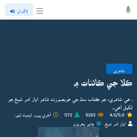
لاگ ان
شاعري
ڪلا جي ڪائنات ۾
. هي شاعريء جو ڪتاب سنڌ جي خوبصورت شاعر اياز امر شيخ جو
لکيل آهي..
4.5/5.0
5253
1172
آخري ڀيرو اپڊيٽ ٿيو:
اياز امر شيخ
ڇاپو پھريون