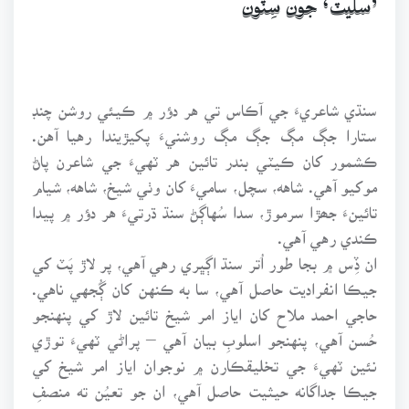
’سليٽ‘ جون سِٽون
سنڌي شاعريءَ جي آڪاس تي هر دؤر ۾ ڪيئي روشن چنڊ
ستارا جڳ مڳ جڳ مڳ روشنيءَ پکيڙيندا رهيا آهن.
ڪشمور کان ڪيٽي بندر تائين هر ٽهيءَ جي شاعرن پاڻ
موکيو آهي. شاهه، سچل، ساميءَ کان وٺي شيخ، شاهه، شيام
تائينءَ جھڙا سرموڙ، سدا سُهاڳڻ سنڌ ڌرتيءَ هر دؤر ۾ پيدا
ڪندي رهي آهي.
ان ڏِس ۾ بجا طور اُتر سنڌ اڳڀري رهي آهي، پر لاڙ پَٽ کي
جيڪا انفراديت حاصل آهي، سا به ڪنهن کان ڳُجهي ناهي.
حاجي احمد ملاح کان اياز امر شيخ تائين لاڙ کي پنهنجو
حُسن آهي، پنهنجو اسلوبِ بيان آهي – پراڻي ٽهيءَ توڙي
نئين ٽهيءَ جي تخليقڪارن ۾ نوجوان اياز امر شيخ کي
جيڪا جداگانه حيثيت حاصل آهي، ان جو تعيُن ته منصفِ