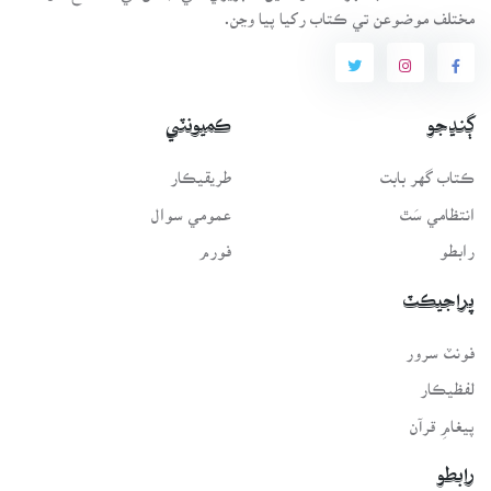
مختلف موضوعن تي ڪتاب رکيا پيا وڃن.
ڳنڍجو
ڪميونٽي
ڪتاب گهر بابت
طريقيڪار
انتظامي سَٿ
عمومي سوال
رابطو
فورم
پراجيڪٽ
فونٽ سرور
لفظيڪار
پيغامِ قرآن
رابطو