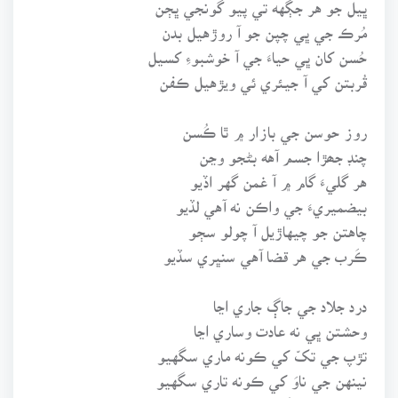
ڀيل جو هر جڳهه تي پيو گونجي ڀڄن
مُرڪ جي ڀي چپن جو آ روڙهيل بدن
حُسن کان ڀي حياءَ جي آ خوشبوءِ کسيل
قُربتن کي آ جيئري ئي ويڙهيل ڪفن
روز حوسن جي بازار ۾ ٿا ڪُسن
چنڊ جھڙا جسم آهه بڻجو وڃن
هر گليءَ گام ۾ آ غمن گهر اڏيو
بيضميريءَ جي واڪن نه آهي لڏيو
چاهتن جو چيهاڙيل آ چولو سڄو
ڪَرب جي هر قضا آهي سنڀري سڏيو
درد جلاد جي جاڳ جاري اڃا
وحشتن ڀي نه عادت وساري اڃا
تڙپ جي تکّ کي ڪونه ماري سگهيو
نينهن جي ناوَ کي ڪونه تاري سگهيو