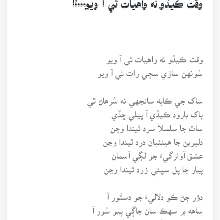
وقت ڪيڏو نه واهيات ٿي آ ويو...!!
وقت ڪيڏو نه واهيات ٿي آ ويو
سُونهن ساڙي سڄي رات ٿي آ ويو
ساک جي ڪابه سانجهي نه سُرهاڻ ٿي
باک بارود ڪيڏي آ ڀيلي ڇڏي
ساٿ جا سلسلا سرد ٿيندا وڃن
دلبرين جا هينئيان درد ٿيندا وڃن
عشق آوارگيءَ جو لڳي آسمان
پيار جا پل سڀئي زرد ٿيندا وڃن
دؤر ڄڻ ڪو دلاليءَ جو دستُور آ
ساهه ۾ سهڪ سان جاڳي پيو سُور آ