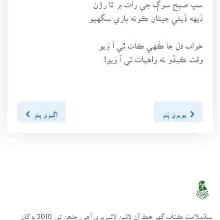
سڀ صبح سوڳ جي رات ۾ ٿا رڙن
ڏيهه ڏيئي جيئان ڪونه ٻاري سگهيو
خواب دل جا ڪُهي ڪات ٿي آ وَيو
وقت ڪيڏو نه واهيات ٿي آ وَيو!
پويون پَنو
اڳيون پنو
سنڌسلامت ڪتاب گهر ھڪ آن لائين لائبريري آھي، جنھن تي 2010ع کان