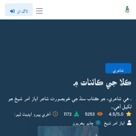
لاگ ان
شاعري
ڪلا جي ڪائنات ۾
. هي شاعريء جو ڪتاب سنڌ جي خوبصورت شاعر اياز امر شيخ جو
لکيل آهي..
4.5/5.0
5253
1172
آخري ڀيرو اپڊيٽ ٿيو:
اياز امر شيخ
ڇاپو پھريون