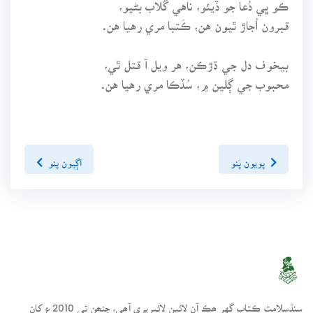
ڪو ڀي دُعا جو ڏيئو، ناهي گُلاب بڻيو،
قبرون اُجاڙ ٿيون هن، ڪَتبا مري رهيا هن.
بيخوف دل جي ڌڙڪن، هر ويل آ قتل ٿي،
محبوب جي ڳلين ۾، سُڏڪا مري رهيا هن.
پويون پَنو
اڳيون پنو
سنڌسلامت ڪتاب گهر ھڪ آن لائين لائبريري آھي، جنھن تي 2010ع کان