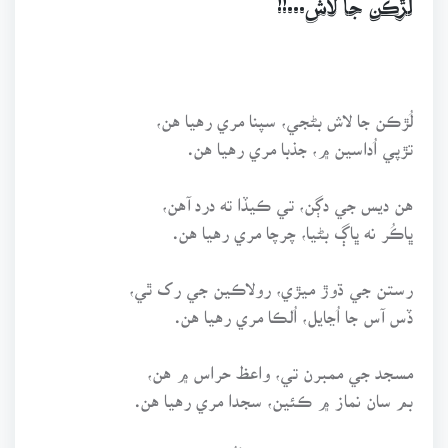
لُڙڪن جا لاش...!!
لُڙڪن جا لاش بڻجي، سپنا مري رهيا هن،
تڙپي اُداسين ۾، جذبا مري رهيا هن.
هن ديس جي دڳن، تي ڪيڏا ته درد آهن،
ڀاڪُر نه ڀاڳ بڻيا، چرچا مري رهيا هن.
رستن جي ڌوڙ ميڙي، رولاڪين جي رک ٿي،
ڏس آس جا اُڃايل، اُلڪا مري رهيا هن.
مسجد جي ممبرن تي، واعظ حراس ۾ هن،
بم سان نماز ۾ ڪئين، سجدا مري رهيا هن.