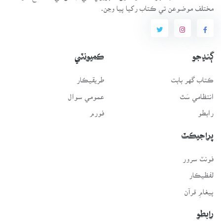
مختلف موضوعن تي ڪتاب رکيا پيا وڃن.
ڳنڍجو
ڪميونٽي
ڪتاب گهر بابت
طريقيڪار
انتظامي سَٿ
عمومي سوال
رابطو
فورم
پراجيڪٽ
فونٽ سرور
لفظيڪار
پيغامِ قرآن
رابطو