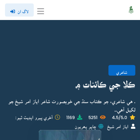
لاگ ان
شاعري
ڪلا جي ڪائنات ۾
. هي شاعريء جو ڪتاب سنڌ جي خوبصورت شاعر اياز امر شيخ جو
لکيل آهي..
4.5/5.0
5251
1169
آخري ڀيرو اپڊيٽ ٿيو:
اياز امر شيخ
ڇاپو پھريون