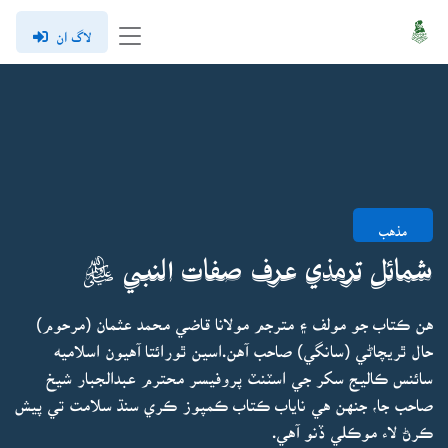
لاگ ان
مذهب
شمائل ترمذي عرف صفات النبي ﷺ
هن ڪتاب جو مولف ۽ مترجم مولانا قاضي محمد عثمان (مرحوم)
حال ٿريچاڻي (سانگي) صاحب آهن.اسين ٿورائتا آهيون اسلاميه
سائنس ڪاليج سکر جي اسٽنٽ پروفيسر محترم عبدالجبار شيخ
صاحب جا، جنهن هي ناياب ڪتاب ڪمپوز ڪري سنڌ سلامت تي پيش
ڪرڻ لاء موڪلي ڏنو آهي.