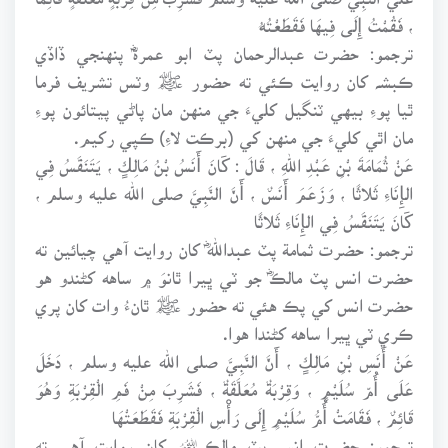
، فَقُمْتُ إِلَى فِيهَا فَقَطَعْتُهُ
ترجمو: حضرت عبدالرحمان پٽ ابو عمرةؓ پنهنجي ڏاڏي
ڪبشہ کان روايت ڪئي ته حضور ﷺ وٽس تشريف فرما
ٿيا پوءِ بيهي ٽنگيل کليءَ جي منهن مان پاڻي پيتائون پوءِ
مان اٿي کليءَ جي منهن کي (برڪت لاءِ) ڪپي رکيم.
عَنْ ثُمَامَةَ بْنِ عَبْدِ اللهِ ، قَالَ : كَانَ أَنَسُ بْنُ مَالِكٍ ، يَتَنَفَّسُ فِي
الإِنَاءِ ثَلاثًا ، وَزَعَمَ أَنَسٌ ، أَنَّ النَّبِيَّ صلى الله عليه وسلم ،
كَانَ يَتَنَفَّسُ فِي الإِنَاءِ ثَلاثًا
ترجمو: حضرت ثمامة پٽ عبداللهؓ کان روايت آهي چيائين ته
حضرت انس پٽ مالڪؓ جو ٽي ڀيرا ٿانوَ ۾ ساهه کڻندو هو
حضرت انس کي پڪ هئي ته حضور ﷺ ٿانءُ وات کان پري
ڪري ٽي ڀيرا ساهه کڻندا هوا.
عَنْ أَنَسِ بْنِ مَالِكٍ ، أَنَّ النَّبِيَّ صلى الله عليه وسلم ، دَخَلَ
عَلَى أُمِّ سُلَيْمٍ ، وَقِرْبَةٌ مُعَلَّقَةٌ ، فَشَرِبَ مِنْ فَمِ الْقِرْبَةِ وَهُوَ
قَائِمٌ ، فَقَامَتْ أُمُّ سُلَيْمٍ إِلَى رَأْسِ الْقِرْبَةِ فَقَطَعَتْهَا
ترجمو: حضرت انس پٽ مالڪ﷦ کان روايت آهي ته