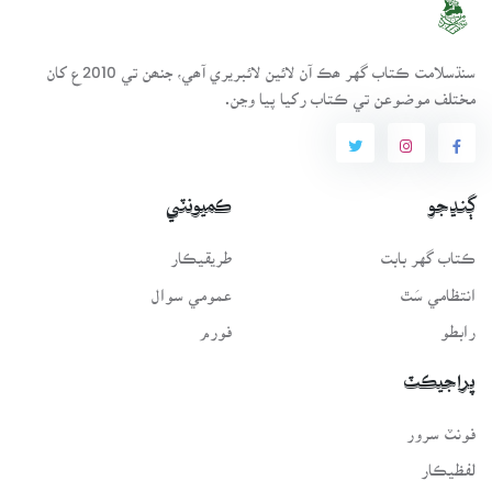
سنڌسلامت ڪتاب گهر ھڪ آن لائين لائبريري آھي، جنھن تي 2010ع کان
مختلف موضوعن تي ڪتاب رکيا پيا وڃن.
ڳنڍجو
ڪميونٽي
ڪتاب گهر بابت
طريقيڪار
انتظامي سَٿ
عمومي سوال
رابطو
فورم
پراجيڪٽ
فونٽ سرور
لفظيڪار