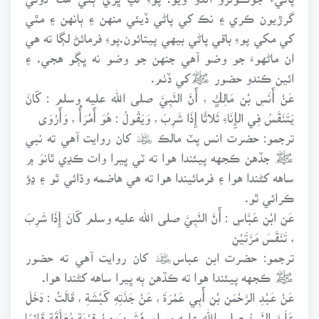
گرڙيون ڪري ۽ نڪ کي پاڻي ڏيئي منهن ۽ ٻانهن ۽ مٿي
کي مکي پوءِ باقي پاڻي بيهي پيتائون.پوءِ فرمائڻ لڳا ته هي
ان ماڻهوءَ جو وضو آهي جنهن جو وضو نه ڀڳو هجي. ۽
ائين ڪندو حضور ﷺکي ڏٺم.
عَنْ أَنَسِ بْنِ مَالِكٍ ، أَنَّ النَّبِيَّ صلى الله عليه وسلم : كَانَ
يَتَنَفَّسُ فِي الإِنَاءِ ثَلاثًا إِذَا شَرِبَ ، وَيَقُولُ : هُوَ أَمْرَأُ ، وَأَرْوَى
ترجمو: حضرت انس پٽ مالڪ ﷦ کان روايت آهي ته نبي
ﷺ جڏهن ڪجهه پيئندا هوا ته ٽي ڀيرا وات ڪڍي ٿانوَ ۾
ساهه کڻندا هوا ۽ فرمائيندا هوا ته هي هاضمه وڌائي ٿو ۽ ڍؤ
ڪرائي ٿو.
عَنِ ابْنِ عَبَّاسٍ : أَنَّ النَّبِيَّ صلى الله عليه وسلم كَانَ إِذَا شَرِبَ
، تَنَفَّسَ مَرَّتَيْنِ
ترجمو: حضرت ابن عباس﷦ کان روايت آهي ته حضور
ﷺ ڪجهه پيئندا هوا ته ڪڏهن ٻه ڀيرا ساهه کڻندا هوا.
عَنْ عَبْدِ الرَّحْمَنِ بْنِ أَبِي عَمْرَةَ ، عَنْ جَدَّتِهِ كَبْشَةِ ، قَالَتْ : دَخَلَ
عَلَيَّ النَّبِيُّ صلى الله عليه وسلم فَشَرِبَ مِنْ قِرْبَةٍ مُعَلَّقَةٍ قَائِمًا