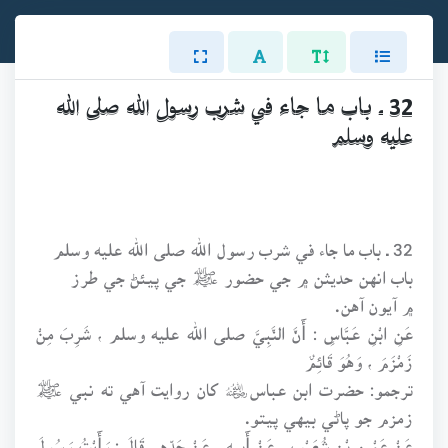
32 ـ باب ما جاء في شرب رسول الله صلى الله
عليه وسلم
32 ـ باب ما جاء في شرب رسول الله صلى الله عليه وسلم
باب انهن حديثن ۾ جي حضور ﷺ جي پيئڻ جي طرز
۾ آيون آهن.
عَنِ ابْنِ عَبَّاسٍ : أَنَّ النَّبِيَّ صلى الله عليه وسلم ، شَرِبَ مِنْ
زَمْزَمَ ، وَهُوَ قَائِمٌ
ترجمو: حضرت ابن عباس﷦ کان روايت آهي ته نبي ﷺ
زمزم جو پاڻي بيهي پيتو.
عَنْ عَمْرِو بْنِ شُعَيْبٍ ، عَنْ أَبِيهِ ، عَنْ جَدِّهِ ، قَالَ : رَأَيْتُ رَسُولَ