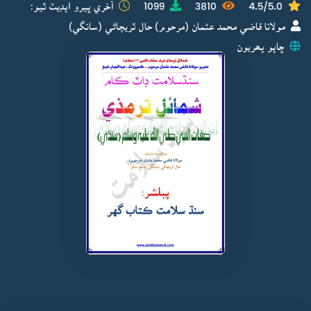
4.5/5.0
3810
1099
آخري ڀيرو اپڊيٽ ٿيو:
مولانا قاضي محمد عثمان (مرحوم) حال ٿريچاڻي (سانگي)
ڇاپو پھريون