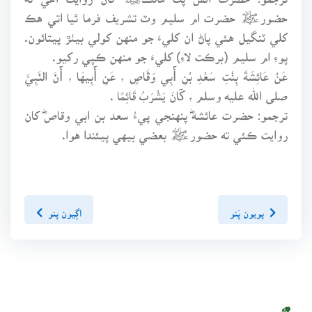
حضورﷺ حضرت ام سليم وٽ تشريف فرما ٿيا اتي هڪ
کلي ٽنگيل هئي پاڻ ان کليءَ جو منهن کولي بيٺڙ پيتائون.
پوءِ ام سليم (برڪت لاءِ) کليءَ جو منهن ڪپي رکيو.
عَنْ عَائِشَةَ بِنْتِ سَعْدِ بْنِ أَبِي وَقَّاصٍ ، عَنِ أَبِيهَا ، أَنَّ النَّبِيَّ
صلى الله عليه وسلم ، كَانَ يَشْرَبُ قَائِمًا .
ترجمو: حضرت عائشهؓ پنهنجي پيءُ سعد بن ابي وقاصؓ کان
روايت ڪئي ته حضورﷺ بعضي بيهي پيئندا هوا.
پويون پَنو
اڳيون پنو