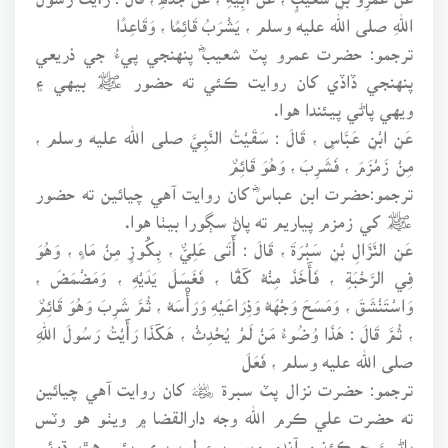
اللهِ صلى الله عليه وسلم ، يَشْرَبُ قَائِمًا ، وَقَاعِدًا
ترجمو: حضرت عمرو پٽ شعيبؓ پنهنجي پيءُ جي ذريعي
پنهنجي ڏاڏي کان روايت ڪئي ته حضور ﷺ بيهي ۽
ويهي پاڻي پيئندا هوا.
عَنِ ابْنِ عَبَّاسٍ ، قَالَ : سَقَيْتُ النَّبِيَّ صلى الله عليه وسلم ،
مِنْ زَمْزَمَ ، فَشَرِبَ ، وَهُوَ قَائِمٌ
ترجمو:حضرت ابن عباسؓ کان روايت آهي چيائين ته حضور
ﷺ کي زمزم پياريم ته پاڻ سڳورا بيٺا هوا.
عَنِ النَّزَّالِ بْنِ سَبْرَةَ ، قَالَ : أَتَى عَلِيٌّ ، بِكُوزٍ مِنْ مَاءٍ ، وَهُوَ
فِي الرَّحْبَةِ ، فَأَخَذَ مِنْهُ كَفًّا ، فَغَسَلَ يَدَيْهِ ، وَمَضْمَضَ ،
وَاسْتَنْشَقَ ، وَمَسَحَ وَجْهَهُ وَذِرَاعَيْهِ وَرَأْسَهُ ، ثُمَّ شَرِبَ وَهُوَ قَائِمٌ
، ثُمَّ قَالَ : هَذَا وُضُوءُ مَنْ لَمْ يُحْدِثْ ، هَكَذَا رَأَيْتُ رَسُولَ اللهِ
صلى الله عليه وسلم ، فَعَلَ
ترجمو: حضرت نزال پٽ سبرة ﷦ کان روايت آهي چيائين
ته حضرت علي ڪرم الله وجه دارالقضا ۾ ويٺو هو وٽس
پاڻيءَ جوڪؤنرو آندو ويو. پوءِ لپ ڀري ٻئي هٿ ڌوئي