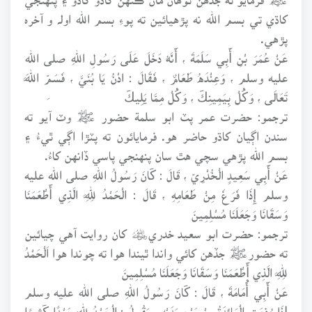
کاڌي تي بسم الله نه پڙهيائين ته پوءِ بسم الله اولہ و آخرہ
پڙهي.
عَنْ عُمَرَ بْنِ أَبِي سَلَمَةَ ، أَنَّهُ دَخَلَ عَلَى رَسُولِ اللهِ صلى الله
عليه وسلم ، وَعِنْدَهُ طَعَامٌ ، فَقَالَ : ادْنُ يَا بُنَيَّ ، فَسَمِّ اللَّهَ
تَعَالَى ، وَكُلْ بِيَمِينِكَ ، وَكُلْ مِمَّا يَلِيكَ
ترجمو: حضرت عمر پٽ ابو سلمة حضور ﷺ وٽ آيو ته
سندن اڳيان کاڌو حاضر هو. فرمايائون ته پٽڙا اڳي ٿيءُ ۽
بسم الله پڙهي سچي هٿ سان پنهنجي پاسي ڏانهن کاءُ.
عَنْ أَبِي سَعِيدٍ الْخُدْرِيِّ ، قَالَ : كَانَ رَسُولُ اللهِ صلى الله عليه
وسلم إِذَا فَرَغَ مِنْ طَعَامِهِ ، قَالَ : الْحَمْدُ لِلَّهِ الَّذِي أَطْعَمَنَا
وَسَقَانَا وَجَعَلَنَا مُسْلِمِينَ
ترجمو: حضرت ابو سعيد خدري﷦ کان روايت آهي چيائين
ته حضورﷺ جڏهن کائي واندا ٿيندا هوا ته چوندا هوا اَلْحَمْدُ
لِلَّهِ الَّذِي أَطْعَمَنَا وَسَقَانَا وَجَعَلَنَا مُسْلِمِينَ
عَنْ أَبِي أُمَامَةَ ، قَالَ : كَانَ رَسُولُ اللهِ صلى الله عليه وسلم
إِذَا رُفِعَتِ الْمَائِدَةُ مِنْ بَيْنِ يَدَيْهِ ، يَقُولُ : الْحَمْدُ لِلَّهِ حَمْدًا كَثِيرًا