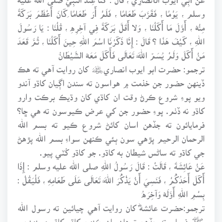
وسلم ، يَوْمًا ، فَقَرَّبَ طَعَامًا ، فَلَمْ أَرَ طَعَامًا كَانَ أَعْظَمَ بَرَكَةً
مِنْهُ ، أَوَّلَ مَا أَكَلْنَا ، وَلا أَقَلَّ بَرَكَةً فِي آخِرِهِ ، قُلْنَا : يَا رَسُولَ
اللهِ ، كَيْفَ هَذَا ؟ قَالَ : إِنَّا ذَكَرْنَا اسْمَ اللهِ حِينَ أَكَلْنَا ، ثُمَّ قَعَدَ
مَنْ أَكَلَ وَلَمْ يُسَمِّ اللَّهَ تَعَالَى فَأَكَلَ مَعَهُ الشَّيْطَانُ
ترجمو: حضرت ابو ايوب انصاري﷦ کان روايت آهي ته هڪ
ڏينهن حضور جن خذمت ۾ هواسون ته سندن اڳيان کاڌو آندو
ويو پوءِ شروع ڪرڻ وقت ان کاڌي کان وڌيڪ برڪت وارو
کاڌو نه ڏٺم. پوءِ حضور جن کي عرض ڪيوسون ته هي ڇا؟
فرمايائون ته جڏهن اسان کائڻ شروع ڪيو ته بسم الله
الرحمان الرحيم پڙهي سون ٻئي ڪنهن سواءِ بسم الله پڙهڻ
جي کاڌو ته ساڻس شيطان به کاڌو. جو کاڌو کُٽي پيو.
عَنْ عَائِشَةَ ، قَالَتْ : قَالَ رَسُولُ اللهِ صلى الله عليه وسلم : إِذَا
أَكَلَ أَحَدُكُمْ ، فَنَسِيَ أَنْ يَذْكُرَ اللَّهَ تَعَالَى عَلَى طَعَامِهِ ، فَلْيَقُلْ :
بِسْمِ اللهِ أَوَّلَهُ وَآخِرَهُ
ترجمو:حضرت عائشهؓ کان روايت آهي چيائين ته رسول الله
ﷺ فرمايو ته جڏهن توهان مان ڪنهن کاڌو کاڌو ۽ پنهنجي