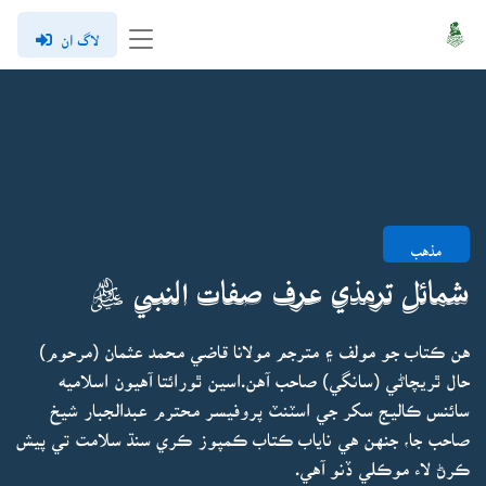
لاگ ان
مذهب
شمائل ترمذي عرف صفات النبي ﷺ
هن ڪتاب جو مولف ۽ مترجم مولانا قاضي محمد عثمان (مرحوم)
حال ٿريچاڻي (سانگي) صاحب آهن.اسين ٿورائتا آهيون اسلاميه
سائنس ڪاليج سکر جي اسٽنٽ پروفيسر محترم عبدالجبار شيخ
صاحب جا، جنهن هي ناياب ڪتاب ڪمپوز ڪري سنڌ سلامت تي پيش
ڪرڻ لاء موڪلي ڏنو آهي.