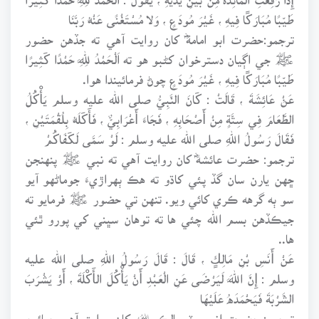
طَيِّبًا مُبَارَكًا فِيهِ ، غَيْرَ مُودَعٍ ، وَلا مُسْتَغْنًى عَنْهُ رَبَّنَا
ترجمو:حضرت ابو امامةؓ کان روايت آهي ته جڏهن حضور
ﷺ جي اڳيان دسترخوان کڻبو هو ته اَلْحَمْدُ لِلَّهِ حَمْدًا كَثِيرًا
طَيِّبًا مُبَارَكًا فِيهِ ، غَيْرَ مُودَعٍ چوڻ فرمائيندا هوا.
عَنْ عَائِشَةَ ، قَالَتْ : كَانَ النَّبِيُّ صلى الله عليه وسلم يَأْكُلُ
الطَّعَامَ فِي سِتَّةٍ مِنْ أَصْحَابِهِ ، فَجَاءَ أَعْرَابِيٌّ ، فَأَكَلَهُ بِلُقْمَتَيْنِ ،
فَقَالَ رَسُولُ اللهِ صلى الله عليه وسلم : لَوْ سَمَّى لَكَفَاكُمْ
ترجمو: حضرت عائشهؓ کان روايت آهي ته نبي ﷺ پنهنجن
ڇهن يارن سان گڏ پئي کاڌو ته هڪ ٻهراڙيءَ جوماڻهو آيو
سو ٻه گرهه ڪري کائي ويو. تنهن تي حضور ﷺ فرمايو ته
جيڪڏهن بسم الله چئي ها ته توهان سڀني کي پورو ٿئي
ها..
عَنْ أَنَسِ بْنِ مَالِكٍ ، قَالَ : قَالَ رَسُولُ اللهِ صلى الله عليه
وسلم : إِنَّ اللَّهَ لَيَرْضَى عَنِ الْعَبْدِ أَنْ يَأْكُلَ الأَكْلَةَ ، أَوْ يَشْرَبَ
الشَّرْبَةَ فَيَحْمَدَهُ عَلَيْهَا
ترجمو: حضرت انس پٽ مالڪ ﷦ کان روايت آهي چيائين