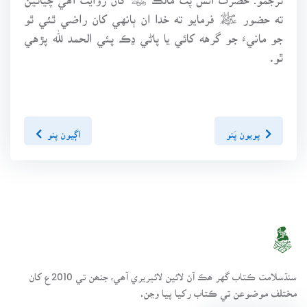
ته حضور ﷺ فرمايو ته خدا ان ٻانهي کان راضي ٿئي ٿو
جو مانيءَ جو گرهه کائي يا پاڻي ڍڪ پئي الحمد لله پڙهي
ٿو.
پويون پَنو
اڳيون پنو
سنڌسلامت ڪتاب گهر ھڪ آن لائين لائبريري آھي، جنھن تي 2010ع کان
مختلف موضوعن تي ڪتاب رکيا پيا وڃن.