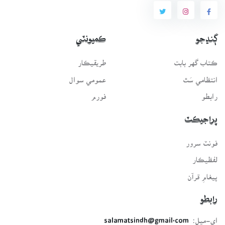
ڳنڍجو
ڪميونٽي
ڪتاب گهر بابت
طريقيڪار
انتظامي سَٿ
عمومي سوال
رابطو
فورم
پراجيڪٽ
فونٽ سرور
لفظيڪار
پيغامِ قرآن
رابطو
اي-ميل:
salamatsindh@gmail.com