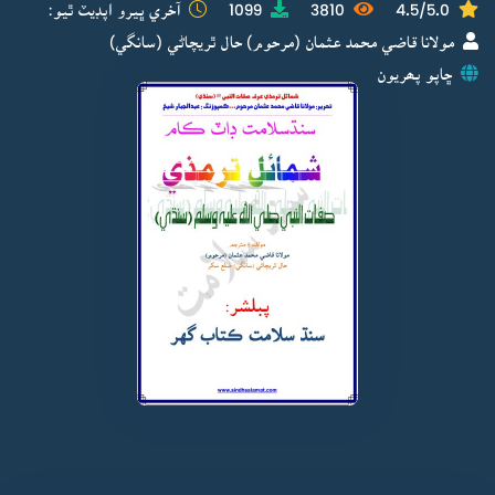
4.5/5.0
3810
1099
آخري ڀيرو اپڊيٽ ٿيو:
مولانا قاضي محمد عثمان (مرحوم) حال ٿريچاڻي (سانگي)
ڇاپو پھريون