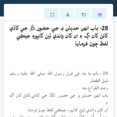
28. باب انهن حديثن ۾ جي حضور ﷺ جي کاڌي
کائڻ کان اڳ ۽ ان کان واندي ٿيڻ کانپوءِ جيڪي
لفظ چوڻ فرمايا
28 ـ باب ما جاء في قول رسول الله صلى الله عليه وسلم
قبل الطعام
وعند الفراغ منه
باب انهن حديثن ۾ جي حضور ﷺ جي کاڌي کائڻ کان اڳ
۽
ان کان واندي ٿيڻ کانپوءِ جيڪي لفظ چوڻ فرمايا
عَنْ أَبِي أَيُّوبَ الأَنْصَارِيِّ ، قَالَ : كُنَّا عِنْدَ النَّبِيِّ صلى الله عليه