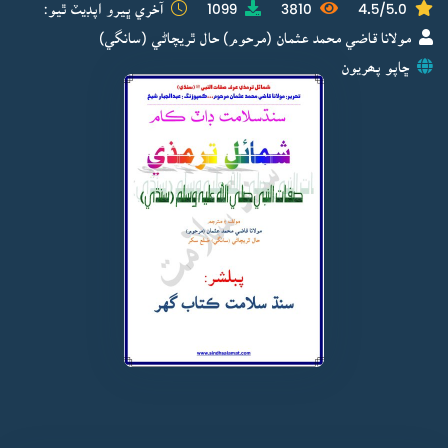
4.5/5.0
3810
1099
آخري ڀيرو اپڊيٽ ٿيو:
مولانا قاضي محمد عثمان (مرحوم) حال ٿريچاڻي (سانگي)
ڇاپو پھريون