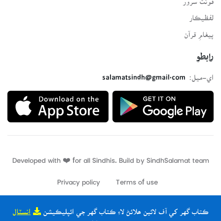
لفظيڪار
پيغامِ قرآن
رابطو
اي-ميل:
salamatsindh@gmail.com
Developed with ❤️ for all Sindhis. Build by
SindhSalamat
team
Privacy policy
Terms of use
ڪتاب گهر کي آف لائين ھلائڻ لاءِ ڪتاب گهر جي ائپليڪيشن
انسٽال
ڪريو
| ✖ ٻيھر نہ ڏيکاريو