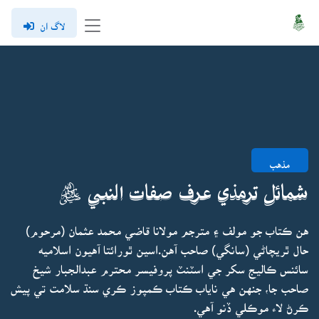
لاگ ان
مذهب
شمائل ترمذي عرف صفات النبي ﷺ
هن ڪتاب جو مولف ۽ مترجم مولانا قاضي محمد عثمان (مرحوم)
حال ٿريچاڻي (سانگي) صاحب آهن.اسين ٿورائتا آهيون اسلاميه
سائنس ڪاليج سکر جي اسٽنٽ پروفيسر محترم عبدالجبار شيخ
صاحب جا، جنهن هي ناياب ڪتاب ڪمپوز ڪري سنڌ سلامت تي پيش
ڪرڻ لاء موڪلي ڏنو آهي.