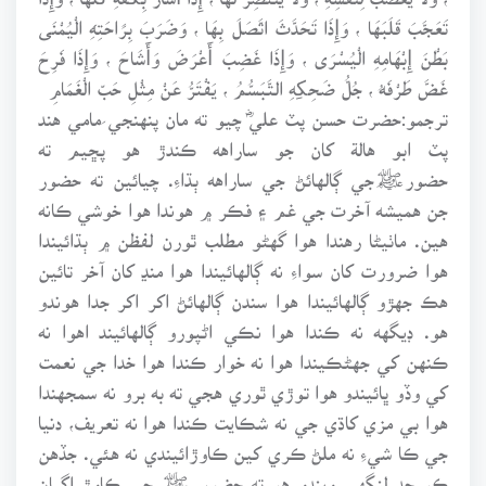
تَعَجَّبَ قَلَبَهَا ، وَإِذَا تَحَدَّثَ اتَّصَلَ بِهَا ، وَضَرَبَ بِرَاحَتِهِ الْيُمْنَى
بَطْنَ إِبْهَامِهِ الْيُسْرَى ، وَإِذَا غَضِبَ أَعْرَضَ وَأَشَاحَ ، وَإِذَا فَرِحَ
غَضَّ طَرْفَهُ ، جُلُّ ضَحِكِهِ التَّبَسُّمُ ، يَفْتَرُّ عَنْ مِثْلِ حَبِّ الْغَمَامِ
ترجمو:حضرت حسن پٽ عليؓ چيو ته مان پنهنجي مامي هند
پٽ ابو هالة کان جو ساراهه ڪندڙ هو پڇيم ته
حضورﷺجي ڳالهائڻ جي ساراهه ٻڌاءِ. چيائين ته حضور
جن هميشه آخرت جي غم ۽ فڪر ۾ هوندا هوا خوشي ڪانه
هين. ماٺيڻا رهندا هوا گهڻو مطلب ٿورن لفظن ۾ ٻڌائيندا
هوا ضرورت کان سواءِ نه ڳالهائيندا هوا منڍ کان آخر تائين
هڪ جهڙو ڳالهائيندا هوا سندن ڳالهائڻ اکر اکر جدا هوندو
هو. ڊيگهه نه ڪندا هوا نڪي اڻپورو ڳالهائيند اهوا نه
ڪنهن کي جهڻڪيندا هوا نه خوار ڪندا هوا خدا جي نعمت
کي وڏو ڀائيندو هوا توڙي ٿوري هجي ته به برو نه سمجهندا
هوا بي مزي کاڌي جي نه شڪايت ڪندا هوا نه تعريف، دنيا
جي ڪا شيءِ نه ملڻ ڪري کين ڪاوڙائيندي نه هئي. جڏهن
ڪو حد لنگهي ويندو هو ته حضور ﷺ جي ڪاوڙ اڳيان