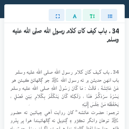
34 ـ باب كيف كان كلام رسول الله صلى الله عليه
وسلم
34 ـ باب كيف كان كلام رسول الله صلى الله عليه وسلم
باب انهن حديثن ۾ ته رسول الله ﷺ جو ڳالهائڻ ڪيئن هو
عَنْ عَائِشَةَ ، قَالَتْ : مَا كَانَ رَسُولُ اللهِ صلى الله عليه وسلم
يَسْرُدُ سرْدَكُمْ هَذَا ، وَلَكِنَّهُ كَانَ يَتَكَلَّمُ بِكَلامٍ بَيِّنٍ فَصْلٍ ،
يَحْفَظُهُ مَنْ جَلَسَ إِلَيْهِ
ترجمو: حضرت عائشه ؓ کان روايت آهي چيائين ته حضور
ﷺ توهان وانگر تڪڙو ۽ ڳنڍيل نه ڳالهائيندا هوا پر پڌرو
ظاهر جدا جدا لفظ ڳالهائيندا هواجيئن اڳيان ويٺل جهٽ ياد