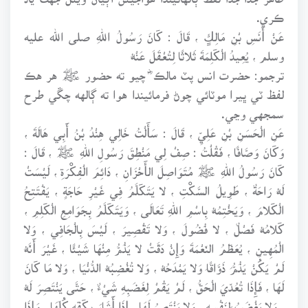
ڪري.
عَنْ أَنَسِ بْنِ مَالِكٍ ، قَالَ : كَانَ رَسُولُ اللهِ صلى الله عليه
وسلم ، يُعِيدُ الْكَلِمَةَ ثَلاثًا لِتُعْقَلَ عَنْهُ
ترجمو: حضرت انس پٽ مالڪ ؓ چيو ته حضور ﷺ هر هڪ
لفظ ٽي ڀيرا موٽائي چوڻ فرمائيندا هوا ته ڳالهه چڱي طرح
سمجهي وڃي.
عَنِ الْحَسَنِ بْنِ عَلِيٍّ ، قَالَ : سَأَلْتُ خَالِي هِنْدُ بْنُ أَبِي هَالَةَ ،
وَكَانَ وَصَّافًا ، فَقُلْتُ : صِفْ لِي مَنْطِقَ رَسُولِ اللهِ ﷺ ، قَالَ :
كَانَ رَسُولُ اللهِ ﷺ مُتَوَاصِلَ الأَحْزَانِ ، دَائِمَ الْفِكْرَةِ ، لَيْسَتْ
لَهُ رَاحَةٌ ، طَوِيلُ السَّكْتِ ، لا يَتَكَلَّمُ فِي غَيْرِ حَاجَةٍ ، يَفْتَتِحُ
الْكَلامَ ، وَيَخْتِمُهُ بِاسْمِ اللهِ تَعَالَى ، وَيَتَكَلَّمُ بِجَوَامِعِ الْكَلِمِ ،
كَلامُهُ فَصْلٌ ، لا فُضُولَ ، وَلا تَقْصِيرَ ، لَيْسَ بِالْجَافِي ، وَلا
الْمُهِينِ ، يُعَظِّمُ النِّعْمَةَ وَإِنْ دَقَّتْ لا يَذُمُّ مِنْهَا شَيْئًا ، غَيْرَ أَنَّهُ
لَمْ يَكُنْ يَذُمُّ ذَوَّاقًا وَلا يَمْدَحُهُ ، وَلا تُغْضِبُهُ الدُّنْيَا ، وَلا مَا كَانَ
لَهَا ، فَإِذَا تُعُدِّيَ الْحَقُّ ، لَمْ يَقُمْ لِغَضَبِهِ شَيْءٌ ، حَتَّى يَنْتَصِرَ لَهُ
، وَلا يَغْضَبُ لِنَفْسِهِ ، وَلا يَنْتَصِرُ لَهَا ، إِذَا أَشَارَ بِكَفِّهِ كُلِّهَا ، وَإِذَا