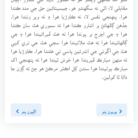
مقابلي لاءِ اٿي نه سگهندو هو. جيسيتائين حق جي مدد ڪندا
هوا. پنهنجي نفس لاءِ نه ڪاوڙيا هوا ۽ نه وير وٺندا هوا.
جڏهن ڳالهائڻ ۾ اشارو ڪندا هوا ته سموري هٿ سان ڪندا
هوا ۽ جي اچرج ۾ پوندا هوا ته هٿ ڦيرائيندا هوا ۽ جي
ڳالهائيندا هوا ته هٿ ملائيندا هوا سڄي هٿ جي تري کٻي
هٿ جي آڱوٺي جي اندرئين پاسي تي هڻندا هوا. ڪاوڙبا هوا
ته منهن مبارڪ ڦيريندا هوا خوش ٿيندا هوا ته پنهنجي اک
مبارڪ ٻوٽيندا هوا سندن کِل اڪثر مرڪڻ هو ڄڻ ته ڳڙن جا
داڻا ٿا کولين.
پويون پَنو
اڳيون پنو