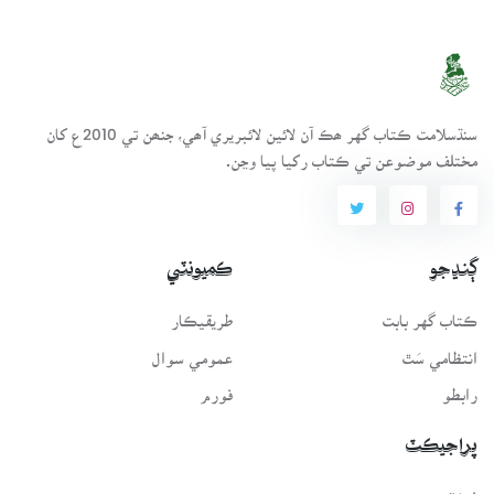
سنڌسلامت ڪتاب گهر ھڪ آن لائين لائبريري آھي، جنھن تي 2010ع کان
مختلف موضوعن تي ڪتاب رکيا پيا وڃن.
ڳنڍجو
ڪميونٽي
ڪتاب گهر بابت
طريقيڪار
انتظامي سَٿ
عمومي سوال
رابطو
فورم
پراجيڪٽ
فونٽ سرور