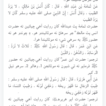
عَنْ ثُمَامَةَ بْنِ عَبْدِ اللهِ ، قَالَ : كَانَ أَنَسُ بْنُ مَالِكٍ ، لا يَرُدُّ
الطِّيبَ ، وَقَالَ أَنَسٌ : إِنَّ النَّبِيَّ صلى الله عليه وسلم كَانَ لا
يَرُدُّ الطِّيبَ
حضرت ثمامة پٽ عبدالله کان روايت آهي چيائين ته حضرت
انس پٽ مالڪ ؓ جو سرهاڻ نه موٽائيندو هو. ۽ چوندو هو ته
حضورﷺ به سرهي شيءِ نه موٽائيندا هوا.
عَنِ ابْنِ عُمَرَ ، قَالَ : قَالَ رَسُولُ اللهِ ﷺ : ثَلاثٌ لا تُرَدُّ :
الْوَسَائِدُ ، وَالدُّهْنُ ، وَاللَّبَنُ
ترجمو: حضرت ابن عمرؓ کان روايت آهي.چيائين ته حضور
ﷺ فرمايو ته ٽي شيون نه موٽائجن 1. وهاڻو 2. سرهو تيل
3. کير
عَنْ أَبِي هُرَيْرَةَ ، قَالَ : قَالَ رَسُولُ اللهِ صلى الله عليه وسلم :
طِيبُ الرِّجَالِ مَا ظَهَرَ رِيحُهُ ، وَخَفِيَ لَوْنُهُ ، وَطِيبُ النِّسَاءِ مَا
ظَهَرَ لَوْنُهُ وَخَفِيَ رِيحُهُ
ترجمو: حضرت ابو هريره﷦ کان روايت آهي چيائين ته
رسول الله ﷺ فرمايو ته مڙسن لاءِ سرهاڻ اها آهي جنهن