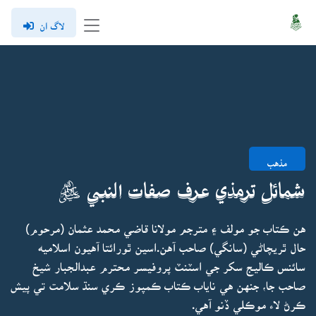
لاگ ان
مذهب
شمائل ترمذي عرف صفات النبي ﷺ
هن ڪتاب جو مولف ۽ مترجم مولانا قاضي محمد عثمان (مرحوم)
حال ٿريچاڻي (سانگي) صاحب آهن.اسين ٿورائتا آهيون اسلاميه
سائنس ڪاليج سکر جي اسٽنٽ پروفيسر محترم عبدالجبار شيخ
صاحب جا، جنهن هي ناياب ڪتاب ڪمپوز ڪري سنڌ سلامت تي پيش
ڪرڻ لاء موڪلي ڏنو آهي.