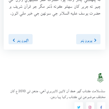
چيو ته جرير کان سهڻو ڪونه ڏٺم مگر جو قرآن شريف ۾
حضرت يوسف عليه السلام جي سونهن جي خبر ملي اٿون.
پويون پَنو
اڳيون پنو
سنڌسلامت ڪتاب گهر ھڪ آن لائين لائبريري آھي، جنھن تي 2010ع کان
مختلف موضوعن تي ڪتاب رکيا پيا وڃن.