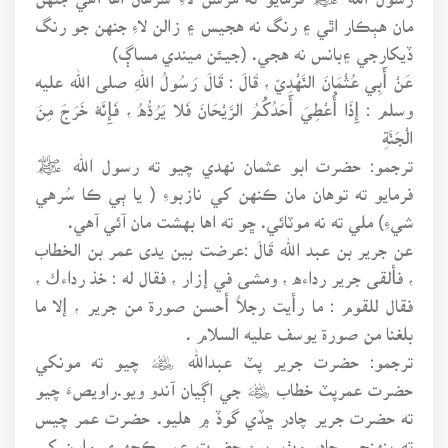
مان هٻڪار اٿي ۽ رنگ نه هجيس ۽ زالن لاءِ جنهن جو رنگ
ڏيکارجي ۽بانس نه هجي. (جيئن ميندي مساڳ)
عَنْ أَبِي عُثْمَانَ النَّهْدِيِّ ، قَالَ : قَالَ رَسُولُ اللهِ صلى الله عليه
وسلم : إِذَا أُعْطِيَ أَحَدُكُمُ الرَّيْحَانَ فَلا يَرُدُّهُ ، فَإِنَّهُ خَرَجَ مِنَ
الْجَنَّةِ
ترجمو: حضرت ابو عثمان نهدي چيو ته رسول الله ﷺ
فرمايو ته توهان مان ڪنهن کي نازبوءِ ( يا ٻي ڪا سُرهي
شيءِ) ملي ته نه موٽائي. ڇو ته اها بهشت مان آئي آهي.
عن جرير بن عبد الله قَالَ :عرضت بين يدى عمر بن الخطاب
، فألقى جرير رداءه ، ومشى في إزار ، فقال له : خذ رداءك ،
فقال للقوم : ما رأيت رجلاً أحسن صورة من جرير ، إلا ما
بلغنا من صورة يوسف عليه السلام .
ترجمو: حضرت جرير پٽ عبدالله ﷦ چيو ته مونکي
حضرت عمرپٽ خطاب ﷦ جي اڳيان آندو ويو.راويصءَ چيو
ته حضرت جرير چادر ڇڏي گوڏ ۾ هليو. حضرت عمر چيس
ته پنهنجي چادر وٺ. پوءِ حضرت عمر ڪچهري وارن کي