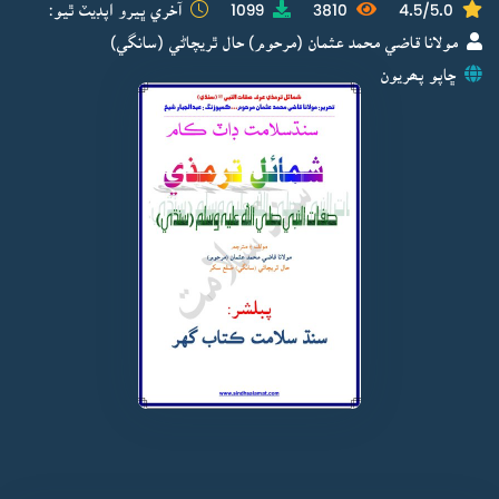
4.5/5.0
3810
1099
آخري ڀيرو اپڊيٽ ٿيو:
مولانا قاضي محمد عثمان (مرحوم) حال ٿريچاڻي (سانگي)
ڇاپو پھريون