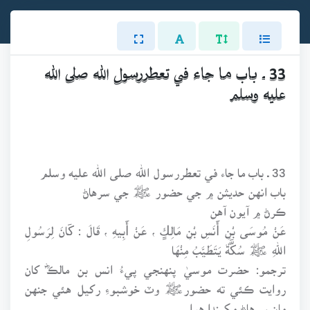
33 ـ باب ما جاء في تعطررسول الله صلى الله
عليه وسلم
33 ـ باب ما جاء في تعطررسول الله صلى الله عليه وسلم
باب انهن حديثن ۾ جي حضور ﷺ جي سرهاڻ
ڪرڻ ۾ آيون آهن
عَنْ مُوسَى بْنِ أَنَسِ بْنِ مَالِكٍ ، عَنْ أَبِيهِ ، قَالَ : كَانَ لِرَسُولِ
اللهِ ﷺ سُكَّةٌ يَتَطَيَّبُ مِنْهَا
ترجمو: حضرت موسيٰ پنهنجي پيءُ انس بن مالڪؓ کان
روايت ڪئي ته حضورﷺ وٽ خوشبوءِ رکيل هئي جنهن
مان سرهاڻ مکيندا هوا.