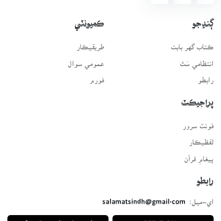
ڳنڍجو
ڪميونٽي
ڪتاب گهر بابت
طريقيڪار
انتظامي سَٿ
عمومي سوال
رابطو
فورم
پراجيڪٽ
فونٽ سرور
لفظيڪار
پيغامِ قرآن
رابطو
اي-ميل:
salamatsindh@gmail.com