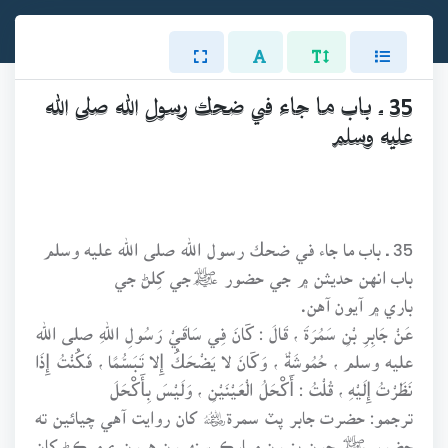
35 ـ باب ما جاء في ضحك رسول الله صلى الله
عليه وسلم
35 ـ باب ما جاء في ضحك رسول الله صلى الله عليه وسلم
باب انهن حديثن ۾ جي حضور ﷺجي کِلڻ جي
باري ۾ آيون آهن.
عَنْ جَابِرِ بْنِ سَمُرَةَ ، قَالَ : كَانَ فِي سَاقَيْ رَسُولِ اللهِ صلى الله
عليه وسلم ، حُمُوشَةٌ ، وَكَانَ لا يَضْحَكُ إِلا تَبَسُّمًا ، فَكُنْتُ إِذَا
نَظَرْتُ إِلَيْهِ ، قُلْتُ : أَكْحَلُ الْعَيْنَيْنِ ، وَلَيْسَ بِأَكْحَلَ
ترجمو: حضرت جابر پٽ سمرة﷦ کان روايت آهي چيائين ته
حضور ﷺ جون پنيون مبارڪ سنهيون هيون ۽ مرڪڻ کان