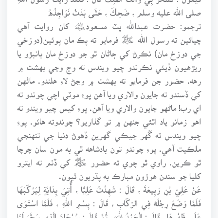
صلى الله عليه وسلم ، ضَحِكَ ، حَتَّى بَدَتْ نَوَاجِذُهُ
ترجمو: حضرت عبدالله پٽ مسعود﷦ کان روايت آهي
چيائين ته رسول الله ﷺ فرمايو ته پڪ مان پوئين(دوزخي
جي دوزخ مان) نڪرڻ کي ڄاڻان ٿو جو دوزخ مان بانبڙو يا
ريڙهيون ڏيئي نڪرندو چيو ويندس ته وڃ وڃي بهشت ۾
رهه. حضور جن فرمايو ته بهشت ۾ وڃڻ لاءِ هلندو. ماڻهن
کي ڏسندو ته جايون والاري ويا آهن پوءِ موٽي اچي چوندو ته
اي رب! ماڻهو جايون والاري ويا آهن. پوءِ کيس چيو ويندو ته
اهو زمانو ياد اٿئي جنهن ۾ تو گذاريو؟ چوندوته هائو. پوءِ
چيو ويندس ته گُهر جيڪي گهرين ڏهوڻ دنيا جي تنهنجي
ملڪيت آهي. پوءِ چوندو تون بادشاهه ٿي به مون سان چرچا
ٿو ڪرين. راوي ٿو چوي ته حضور ﷺ کي ڏٺم ته ايترو
کليا جو سندن هوڙون مبارڪ به پڌريون ٿيون.
عَنْ عَلِيِّ بْنِ رَبِيعَةَ ، قَالَ : شَهِدْتُ عَلِيًّا ، أُتِيَ بِدَابَّةٍ لِيَرْكَبَهَا
فَلَمَّا وَضَعَ رِجْلَهُ فِي الرِّكَابِ ، قَالَ : بِسْمِ اللهِ ، فَلَمَّا اسْتَوَى
عَلَى ظَهْرِهَا ، قَالَ : الْحَمْدُ لِلَّهِ ، ثُمَّ قَالَ : سُبْحَانَ الَّذِي سَخَّرَ لَنَا