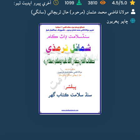
4.5/5.0
3810
1099
آخري ڀيرو اپڊيٽ ٿيو:
مولانا قاضي محمد عثمان (مرحوم) حال ٿريچاڻي (سانگي)
ڇاپو پھريون