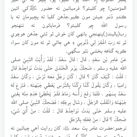
المؤمنين! ڇو کليئو؟ فرميائين ته حضور ﷺکي ائين
ڪندو ڏٺم جيئن مون ڪيو.جڏهن کليا ته پڇيومانِ ته يا
رسول الله ڇو کليئو؟ فرمايائون ته تنهنجو
رب(پاليندڙ)پنهنجي ٻانهي کان خوش ٿو ٿئي جڏهن هوچوي
ٿو ته رَبِّ اغْفِرْ لِي ذُنُوبِي ۽ هي ڄاڻي ٿو ته مون کان سواءِ
ڪوبه گناهه بخشي نٿو سگهي.
عَنْ عَامِرِ بْنِ سَعْدٍ ، قَالَ : قَالَ سَعْدٌ : لَقَدْ رَأَيْتُ النَّبِيَّ صلى
الله عليه وسلم ، ضَحِكَ يَوْمَ الْخَنْدَقِ حَتَّى بَدَتْ نَوَاجِذُهُ قَالَ
: قُلْتُ : كَيْفَ كَانَ ؟ قَالَ : كَانَ رَجُلٌ مَعَهُ تُرْسٌ ، وَكَانَ سَعْدٌ
رَامِيًا ، وَكَانَ يَقُولُ كَذَا وَكَذَا بِالتُّرْسِ يُغَطِّي جَبْهَتَهُ ، فَنَزَعَ لَهُ
سَعْدٌ بِسَهْمٍ ، فَلَمَّا رَفَعَ رَأْسَهُ رَمَاهُ فَلَمْ يُخْطِئْ هَذِهِ مِنْهُ يَعْنِي
جَبْهَتَهُ وَانْقَلَبَ الرَّجُلُ ، وَشَالَ بِرِجْلِهِ : فَضَحِكَ النَّبِيُّ صلى الله
عليه وسلم حَتَّى بَدَتْ نَوَاجِذُهُ قَالَ : قُلْتُ : مِنْ أَيِّ شَيْءٍ
ضَحِكَ ؟ قَالَ : مِنْ فِعْلِهِ بِالرَّجُلِ
ترجمو:حضرت عامر پٽ سعد ﷦ کان روايت آهي چيائين ته
سعدؓ چيو ته حضور ﷺ کي ڏٺم جو خندق ڏينهن ايترو کليا