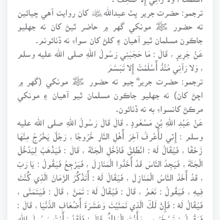
ترجمو: حضرت جرير پٽ عبدالله﷦ کان روايت آهي چيائين
ته حضور ﷺ مونکي گهر ۾ حاضر ٿيڻ کان نه جهليو
جاڪون مسلمان ٿيو آهيان ۽ کلڻ کان سواءِ نه ڏٺائونم.
عَنْ جَرِيرٍ ، قَالَ : مَا حَجَبَنِي رَسُولُ اللهِ صلى الله عليه وسلم
، وَلا رَآنِي مُنْذُ أَسْلَمْتُ إِلا تَبَسَّمَ
ترجمو: حضرت جريرؓ چيو ته حضور ﷺ مونکي (گهر ۾
اچڻ کان) نه جهليو جاڪون مسلمان ٿيو آهيان ۽ مونکي
مرڪڻ کانسواءِ به نه ڏٺائون.
عَنْ عَبْدِ اللهِ بْنِ مَسْعُودٍ ، قَالَ قَالَ رَسُولُ اللهِ صلى الله عليه
وسلم : إِنِّي لأَعْرفُ آخِرَ أَهْلِ النَّارِ خُرُوجًا ، رَجُلٌ يَخْرُجُ مِنْهَا
زَحْفًا ، فَيُقَالُ لَهُ : انْطَلِقْ فَادْخُلِ الْجَنَّةَ ، قَالَ : فَيَذْهَبُ لِيَدْخُلَ
الْجَنَّةَ ، فَيَجِدُ النَّاسَ قَدْ أَخَذُوا الْمَنَازِلَ ، فَيَرْجِعُ فَيَقُولُ : يَا رَبِّ
، قَدْ أَخَذَ النَّاسُ الْمَنَازِلَ ، فَيُقَالُ لَهُ : أَتَذْكُرُ الزَّمَانَ الَّذِي كُنْتَ
فِيهِ ، فَيَقُولُ : نَعَمْ ، قَالَ : فَيُقَالُ لَهُ : تَمَنَّ ، قَالَ : فَيَتَمَنَّى ،
فَيُقَالُ لَهُ : فَإِنَّ لَكَ الَّذِي تَمَنَّيْتَ وَعَشَرَةَ أَضْعَافِ الدُّنْيَا ، قَالَ :
فَيَقُولُ : تَسْخَرُ بِي وَأَنْتَ الْمَلِكُ قَالَ : فَلَقَدْ رَأَيْتُ رَسُولَ اللهِ