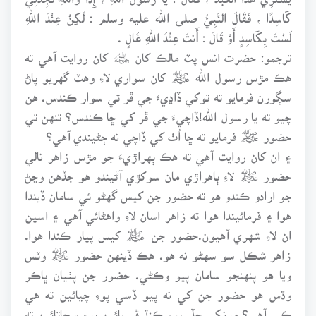
كَاسِدًا ، فَقَالَ النَّبِيُّ صلى الله عليه وسلم : لَكِنْ عِنْدَ اللهِ
لَسْتَ بِكَاسِدٍ أَوْ قَالَ : أَنتَ عِنْدَ اللهِ غَالٍ .
ترجمو: حضرت انس پٽ مالڪ کان ﷦ کان روايت آهي ته
هڪ مڙس رسول الله ﷺ کان سواري لاءِ وهٽ گهريو پاڻ
سڳورن فرمايو ته توکي ڏاڍيءَ جي ڦر تي سوار ڪندس. هن
چيو ته يا رسول الله!ڏاچيءَ جي ڦر کي ڇا ڪندس؟ تنهن تي
حضور ﷺ فرمايو ته ڇا اُٺ کي ڏاچي نه ڄڻيندي آهي؟
۽ ان کان روايت آهي ته هڪ ٻهراڙيءَ جو مڙس زاهر نالي
حضور ﷺ لاءِ ٻاهراڙي مان سوکڙي آڻيندو هو جڏهن وڃڻ
جو ارادو ڪندو هو ته حضور جن کيس گهڻو ئي سامان ڏيندا
هوا ۽ فرمائيندا هوا ته زاهر اسان لاءِ واهڻائي آهي ۽ اسين
ان لاءِ شهري آهيون.حضور جن ﷺ کيس پيار ڪندا هوا.
زاهر شڪل سو سهڻو نه هو. هڪ ڏينهن حضور ﷺ وٽس
ويا هو پنهنجو سامان پيو وڪڻي. حضور جن پٺيان ڀاڪر
وڌس هو حضور جن کي نه پيو ڏسي پوءِ چيائين ته هي
ڪير آهي؟ مونکي ڇڏ. پوءِ ڪنڌ ڦيريائين پوءِ سڃاتائين ته