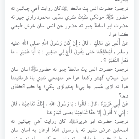
ترجمو: حضرت انس پٽ مالڪ ﷦کان روايت آهي چيائين ته
حضور ﷺ مونکي ڪَنِتُ ڪري سڏيو. محمود راوي چيو ته
حضرت ابو اسامةؓ چيو ته حضور جن انس سان خوش طبعي
ڪندا هوا.
عَنْ أَنَسِ بْنِ مَالِكٍ ، قَالَ : إِنْ كَانَ رَسُولُ اللهِ صلى الله عليه
وسلم ، لَيُخَالِطُنَا حَتَّى يَقُولَ لأَخٍ لِي صَغِيرٍ : يَا أَبَا عُمَيْرٍ ، مَا
فَعَلَ النُّغَيْرُ ؟ .
ترجمو: حضرت انس پٽ مالڪؓ چيو ته حضورﷺاسان سان
ميل ميلاپ گهڻو رکندا هوا جو منهنجي ننڍي ڀاءُ فرمائيندا
هوا ته اڙي عُمير جا پيءُ! چنڊولڙي پکيءَ ڇا ڪيو؟ڪاڏي
ويو؟
عَنْ أَبِي هُرَيْرَةَ ، قَالَ : قَالُوا : يَا رَسُولَ اللهِ ، إِنَّكَ تُدَاعِبُنَا ، قَالَ
: إِنِّي لا أَقُولُ إِلا حَقًّا تُدَاعِبۡنَا یعنی تُمَازِحۡنَا
ترجمو: حضرت ابو هريرة﷦ کان روايت آهي چيائين ته
اصحابن عرض ڪيو ته يا رسول الله! اوهان به اسان سان
چرچا ٿا ڪريو. فرمايائون ته مان سچ کان سواءِ نه چوندو