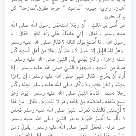
آهيان. راويءَ چيوته ”تُداعبنا “ چرچا ڪرڻ.”تمازحنا“ کل
ڀوڳ ڪرڻ.
عَنْ أَنَسِ بْنِ مَالِكٍ ، أَنَّ رَجُلا اسْتَحْمَلَ رَسُولَ اللهِ صلى الله
عليه وسلم ، فَقَالَ : إِنِّي حَامِلُكَ عَلَى وَلَدِ نَاقَةٍ ، فَقَالَ : يَا
رَسُولَ اللهِ ، مَا أَصْنَعُ بِوَلَدِ النَّاقَةِ ؟ فَقَالَ صلى الله عليه وسلم
: وَهَلْ تَلِدُ الإِبِلَ إِلا النُّوقُ ؟ وَ عَنۡہُ أَنَّ رَجُلا مِنْ أَهْلِ الْبَادِيَةِ كَانَ
اسْمُهُ زَاهِرًا ، وَكَانَ يُهْدِي إِلَى النَّبِيِّ صلى الله عليه وسلم ،
هَدِيَّةً مِنَ الْبَادِيَةِ ، فَيُجَهِّزُهُ النَّبِيُّ صلى الله عليه وسلم ، إِذَا
أَرَادَ أَنْ يَخْرُجَ ، فَقَالَ النَّبِيُّ صلى الله عليه وسلم : إِنَّ زَاهِرًا
بَادِيَتُنَا وَنَحْنُ حَاضِرُوهُ وَكَانَ صلى الله عليه وسلم يُحِبُّهُ وَكَانَ
رَجُلا دَمِيمًا ، فَأَتَاهُ النَّبِيُّ صلى الله عليه وسلم ، يَوْمًا وَهُوَ
يَبِيعُ مَتَاعَهُ وَاحْتَضَنَهُ مِنْ خَلْفِهِ وَهُوَ لا يُبْصِرُهُ ، فَقَالَ : مَنْ هَذَا
؟ أَرْسِلْنِي فَالْتَفَتَ فَعَرَفَ النَّبِيُّ صلى الله عليه وسلم فَجَعَلَ
لا يَأْلُو مَا أَلْصَقَ ظَهْرَهُ بِصَدْرِ النَّبِيِّ صلى الله عليه وسلم
حِينَ عَرَفَهُ ، فَجَعَلَ النَّبِيُّ صلى الله عليه وسلم ، يَقُولُ : مَنْ
يَشْتَرِي هَذَا الْعَبْدَ ، فَقَالَ : يَا رَسُولَ اللهِ ، إِذًا وَاللَّهِ تَجِدُنِي