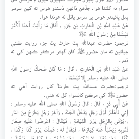
سواءِ نه کلندا هوا. جڏهن ڏانهنِ ڏسندو هوس ته کين سرمو
پيل ڀائيندو هوس پر سرمو پاتلَ نه هوندا هوا.
عَنْ عَبْدِ اللهِ بْنِ الْحَارِثِ بْنِ جَزْءٍ ، أقَالَ مَا رَأَيْتُ أَحَدًا أَكْثَرَ
تَبَسُّمًا مِنْ رَسُولِ اللهِ ﷺ
ترجمو: حضرت عبدالله پٽ حارث پٽ جزء روايت ڪئي
چيائين ته مان حضورﷺ کان گهڻو مرڪڻو ڪنهن کي نه
ڏٺم.
عَنْ عَبْدِ اللهِ بْنِ الْحَارِثِ ، قَالَ : مَا كَانَ ضَحِكُ رَسُولِ اللهِ
صلى الله عليه وسلم إِلا تَبَسُّمًا .
ترجمو:حضرت عبدالله پٽ حارثؓ کان روايت آهي ته
حضورﷺ کي مرڪڻ کانسواءِ کِل نه هئي.
عَنْ أَبِي ذَرٍّ ، قَالَ : قَالَ رَسُولُ اللهِ صلى الله عليه وسلم :
إِنِّي لأَعْلَمُ أَوَّلَ رَجُلٍ يَدْخُلُ الْجَنَّةَ ، وَآخَرَ رَجُلٍ يَخْرُجُ مِنَ النَّارِ
، يُؤْتَى بِالرَّجُلِ يَوْمَ الْقِيَامَةِ ، فَيُقَالُ : اعْرِضُوا عَلَيْهِ صِغَارَ
ذُنُوبِهِ وَيُخَبَّأُ عَنْهُ كِبَارُهَا ، فَيُقَالُ لَهُ : عَمِلْتَ يَوْمَ كَذَا وَكَذَا ،
كَذَا ، وَهُوَ مُقِرٌّ ، لا يُنْكِرُ ، وَهُوَ مُشْفِقٌ مِنْ كِبَارِهَا ، فَيُقَالُ :