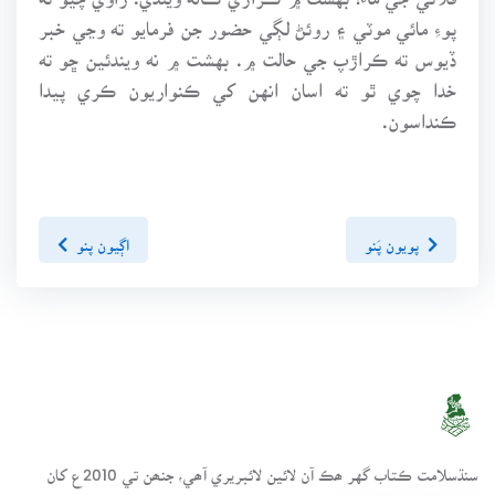
پوءِ مائي موٽي ۽ روئڻ لڳي حضور جن فرمايو ته وڃي خبر
ڏيوس ته ڪراڙپ جي حالت ۾. بهشت ۾ نه ويندئين ڇو ته
خدا چوي ٿو ته اسان انهن کي ڪنواريون ڪري پيدا
ڪنداسون.
پويون پَنو
اڳيون پنو
سنڌسلامت ڪتاب گهر ھڪ آن لائين لائبريري آھي، جنھن تي 2010ع کان
مختلف موضوعن تي ڪتاب رکيا پيا وڃن.