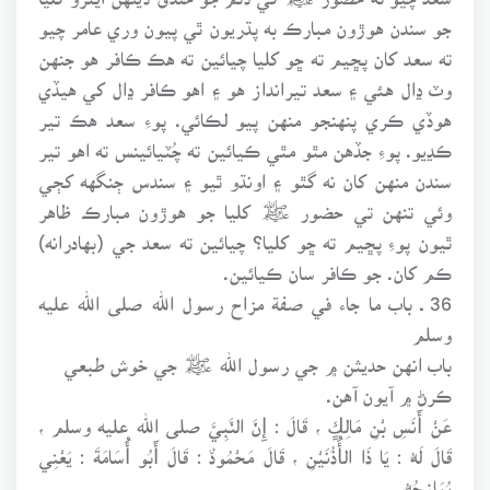
جو سندن هوڙون مبارڪ به پڌريون ٿي پيون وري عامر چيو
ته سعد کان پڇيم ته ڇو کليا چيائين ته هڪ ڪافر هو جنهن
وٽ ڍال هئي ۽ سعد تيرانداز هو ۽ اهو ڪافر ڍال کي هيڏي
هوڏي ڪري پنهنجو منهن پيو لڪائي. پوءِ سعد هڪ تير
ڪڍيو. پوءِ جڏهن مٿو مٿي ڪيائين ته چُٽيائينس ته اهو تير
سندن منهن کان نه گٿو ۽ اونڌو ٿيو ۽ سندس ڄنگهه کڄي
وئي تنهن تي حضور ﷺ کليا جو هوڙون مبارڪ ظاهر
ٿيون پوءِ پڇيم ته ڇو کليا؟ چيائين ته سعد جي (بهادرانه)
ڪم کان. جو ڪافر سان ڪيائين.
36 ـ باب ما جاء في صفة مزاح رسول الله صلى الله عليه
وسلم
باب انهن حديثن ۾ جي رسول الله ﷺ جي خوش طبعي
ڪرڻ ۾ آيون آهن.
عَنْ أَنَسِ بْنِ مَالِكٍ ، قَالَ : إِنَّ النَّبِيَّ صلى الله عليه وسلم ،
قَالَ لَهُ : يَا ذَا الأُذُنَيْنِ ، قَالَ مَحْمُودٌ : قَالَ أَبُو أُسَامَةَ : يَعْنِي
يُمَازِحُهُ