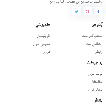
ڳنڍجو
ڪميونٽي
ڪتاب گهر بابت
طريقيڪار
انتظامي سَٿ
عمومي سوال
رابطو
فورم
پراجيڪٽ
فونٽ سرور
لفظيڪار
پيغامِ قرآن
رابطو