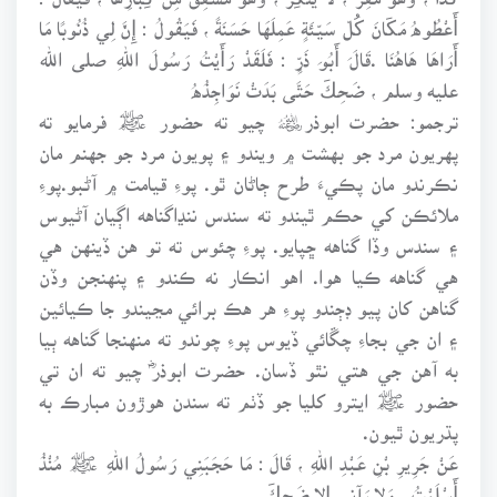
أَعْطُوهُ مَكَانَ كُلِّ سَيِّئَةٍ عَمِلَهَا حَسَنَةً ، فَيَقُولُ : إِنَّ لِي ذُنُوبًا مَا
أَرَاهَا هَاهُنَا .قَالَ أَبُو ذَرٍّ : فَلَقَدْ رَأَيْتُ رَسُولَ اللهِ صلى الله
عليه وسلم ، ضَحِكَ حَتَّى بَدَتْ نَوَاجِذُهُ
ترجمو: حضرت ابوذر﷦ چيو ته حضور ﷺ فرمايو ته
پهريون مرد جو بهشت ۾ ويندو ۽ پويون مرد جو جهنم مان
نڪرندو مان پڪيءَ طرح ڄاڻان ٿو. پوءِ قيامت ۾ آڻبو.پوءِ
ملائڪن کي حڪم ٿيندو ته سندس ننڍاگناهه اڳيان آڻيوس
۽ سندس وڏا گناهه ڇپايو. پوءِ چئوس ته تو هن ڏينهن هي
هي گناهه ڪيا هوا. اهو انڪار نه ڪندو ۽ پنهنجن وڏن
گناهن کان پيو ڊڄندو پوءِ هر هڪ برائي مڃيندو جا ڪيائين
۽ ان جي بجاءِ چڱائي ڏيوس پوءِ چوندو ته منهنجا گناهه ٻيا
به آهن جي هتي نٿو ڏسان. حضرت ابوذرؓ چيو ته ان تي
حضور ﷺ ايترو کليا جو ڏٺم ته سندن هوڙون مبارڪ به
پڌريون ٿيون.
عَنْ جَرِيرِ بْنِ عَبْدِ اللهِ ، قَالَ : مَا حَجَبَنِي رَسُولُ اللهِ ﷺ مُنْذُ
أَسْلَمْتُ ، وَلا رَآنِي إِلا ضَحِكَ .