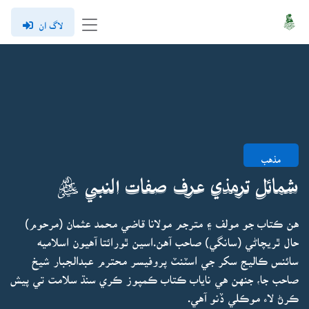
لاگ ان
مذهب
شمائل ترمذي عرف صفات النبي ﷺ
هن ڪتاب جو مولف ۽ مترجم مولانا قاضي محمد عثمان (مرحوم)
حال ٿريچاڻي (سانگي) صاحب آهن.اسين ٿورائتا آهيون اسلاميه
سائنس ڪاليج سکر جي اسٽنٽ پروفيسر محترم عبدالجبار شيخ
صاحب جا، جنهن هي ناياب ڪتاب ڪمپوز ڪري سنڌ سلامت تي پيش
ڪرڻ لاء موڪلي ڏنو آهي.