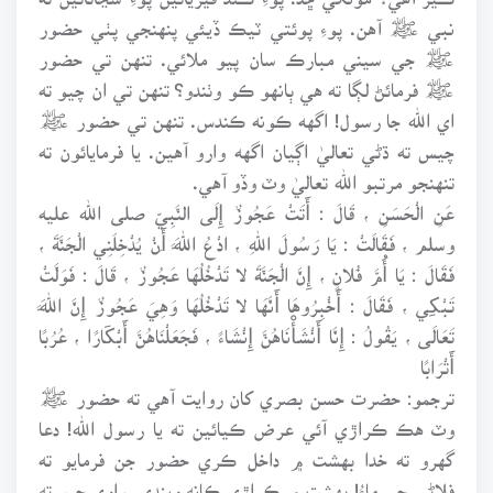
نبي ﷺ آهن. پوءِ پوئتي ٽيڪ ڏيئي پنهنجي پٺي حضور
ﷺ جي سيني مبارڪ سان پيو ملائي. تنهن تي حضور
ﷺ فرمائڻ لڳا ته هي ٻانهو ڪو وٺندو؟ تنهن تي ان چيو ته
اي الله جا رسول! اگهه ڪونه ڪندس. تنهن تي حضور ﷺ
چيس ته ڌڻي تعاليٰ اڳيان اگهه وارو آهين. يا فرمايائون ته
تنهنجو مرتبو الله تعاليٰ وٽ وڏو آهي.
عَنِ الْحَسَنِ ، قَالَ : أَتَتْ عَجُوزٌ إِلَى النَّبِيِّ صلى الله عليه
وسلم ، فَقَالَتْ : يَا رَسُولَ اللهِ ، ادْعُ اللَّهَ أَنْ يُدْخِلَنِي الْجَنَّةَ ،
فَقَالَ : يَا أُمَّ فُلانٍ ، إِنَّ الْجَنَّةَ لا تَدْخُلُهَا عَجُوزٌ ، قَالَ : فَوَلَّتْ
تَبْكِي ، فَقَالَ : أَخْبِرُوهَا أَنَّهَا لا تَدْخُلُهَا وَهِيَ عَجُوزٌ إِنَّ اللَّهَ
تَعَالَى ، يَقُولُ : إِنَّا أَنْشَأْنَاهُنَّ إِنْشَاءً ، فَجَعَلْنَاهُنَّ أَبْكَارًا ، عُرُبًا
أَتْرَابًا
ترجمو: حضرت حسن بصري کان روايت آهي ته حضور ﷺ
وٽ هڪ ڪراڙي آئي عرض ڪيائين ته يا رسول الله! دعا
گهرو ته خدا بهشت ۾ داخل ڪري حضور جن فرمايو ته
فلاڻي جي ماءُ! بهشت ۾ ڪراڙي ڪانه ويندي. راوي چيو ته