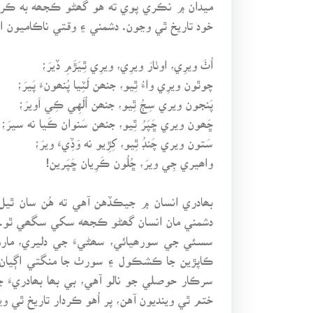
ميدان ۾ نڪري پوي ته هو گھڻو ڪجھه به ڪري
خود تاريخ ٿي وڃون. دشمني ۽ وقتي ناڪاميون ا
اُٺَ ويرِي، اوٺارَ ويرِي، ويرِي ٿِـيَڙَمِ ڏيرَ؛
چوٿون ويرِي واءُ ٿِيو، جنھن لَٽِيا پُنھونءَ پَيرَ؛
پَنجون ويري سِڄُ ٿِيو، جنھن اُلَهِي ڪِي اَويرَ؛
ڇَھون ويري ڇَپَرُ ٿِيو، جنھن سَنوان ڪَيا نه سيرَ؛
سَتون ويري چَنڊُ ٿِيو، کِڙِيو نه وَڏِيءَ ويرَ؛
واھيري جِي ويرَ، ڇُلُون ڪَرِيان ڇَپَرين!
بھادري انسان ۾ جيڪڏهن آهي ته هُن سان ٿيل
دشمني مان انسان گھڻو ڪجھه سکي سگھي ٿو.
سسئي جي سورھيائي، سھڻيءَ جي دليري، ماروي 
ڪاپڙين جا ڪشڪول ۽ سورٺ جا منگتي اڳيان جُ
سرڪار حوصلي جو نالو آهي، بي بھا بھادريءَ 
ختم ٿي وينديون آهن، پر اُهو ڪردار تاريخ ٿي وي