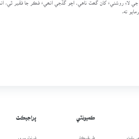
 لاءِ روشنيءَ کان گھٽ ناهي. اچو گڏجي انھيءَ فڪر جا فقير ٿي، ا
مايو ته،
ڪميونٽي
پراجيڪٽ
 بابت
طريقيڪار
فونٽ سرور