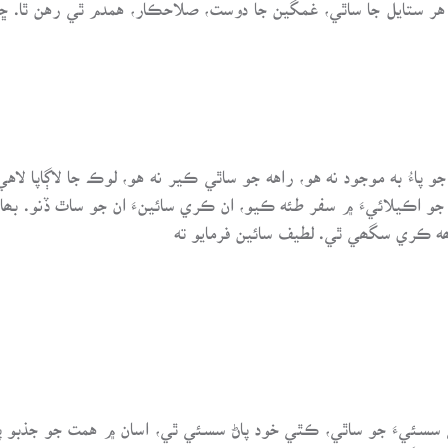
۾ هر ستايل جا ساٿي، غمگين جا دوست، صلاحڪار، همدم ٿي رهن ٿا.
اءُ به موجود نه هو، راهه جو ساٿي ڪير نه هو، لوڪ جا لاڳاپا لا
و اڪيلائيءَ ۾ سفر طئه ڪيو، ان ڪري سائينءَ ان جو ساٿ ڏنو. بھاد
ه ڪري سگھي ٿي. لطيف سائين فرمايو ته
ئيءَ جو ساٿي، ڪٿي خود پاڻ سسئي ٿي، اسان ۾ همت جو جذبو پي