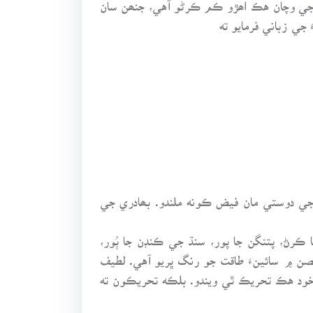
 جي وچان هڪ اھڙو ڪم ڪرڻو آهي، جنھن سان
جي زباني فرمايو ته
 جي دوستي مان فيض ڪونه ملندو. بھادري جي
 ڪرڻ، پتنگن جا پور، سنڌ جي ڪنڊن جا ٻُور،
صن ۾ سائينءَ طاقت جو رنگ ڀريو آهي. لطيف
ن خود هڪ تحريڪ ٿي ويندو. بلڪه تحريڪون ته