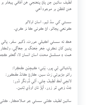
لطيف سائين جن پاڻ پنھنجي هن آفاقي پيغام 
هنن لفظن ۾ موجود آهي
سسئي کي سڏ ٿيو، اسان اولاڻو
ڪونھي پڄاڻو، اڻ ڪوٺي ڪا مَ ڪري.
هڪ ته سسئي اڪيلي عورت، ڏکيو سفر، پاڻي جو پ
ڀتين کان نڪري، جَھر جَھنگ ۾ جھاڳي، وڻڪار ج
همت ۽ مسلسل محنت اسان انسان لاءِ گھڻو ڪجھ
ڀانئياڻي ٿِي ڀورِ، پُٺِيءَ ڪيچِيُنِ ڪَڪِرا؛
رائو مِڙيوئِي رَتَ سين، ڪارَڻِ ڪانڌَ ڪَڪورِ؛
لانچي لَڪَ لَطِيفُ چئَي، اُٿِي ڏُونگَرِ ڏورِ؛
جَتُ وَڃي ٿو زورِ، اُپُڙُ تان اوڏِي ٿِئين.
سائين لطيف ڪٿي سسئي جو صلاحڪار، ڪٿي سس