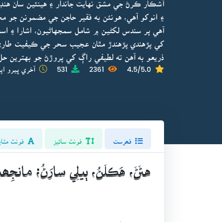
آشڪار ڪرڻ جي مشق نهايت جاندار ۽ هينئين سان هنڊا
۽ انوکو آهي، هونئن به فقير حاجن جي مضمونن جو مح
آهي پر سندس لکڻين ۾ شامل سمجهاڻيون، اشارا ۽ اسلو
کي پڙهندي پڙهندڙ مٿان عجيب سحر جي ڪيفيت طاري
ذريعو به آهن ته لطيفي راڳ کي پروڙڻ جو بهترين حل 
4.5/5.0
2361
531
آخري ڀيرو اپ
فھرست
فونٽ سائيز
فونٽ مٽاي
هڻَڻَ، هَڪلَڻُ، ٻيلِي سارَڻُ؛ مانجِھيا