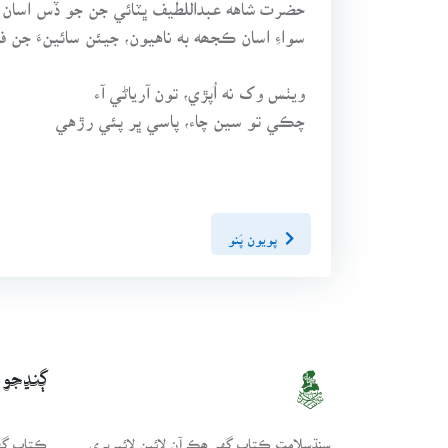
حضرت شاهه عبداللطيف ڀٽائي جن جو ڏس اسان جي
سواءِ اسان ڪجھه به ناهيون، جيئن سائينءَ جن فر
ويٺس وک نه اُپڙي، تون آرياڻي آء
چڪي تو سين چاء، پاسي ڀر پئي رڙهي
پويون پَنو
ڳنڍجو
سنڌسلامت ڪتاب گهر ھڪ آن لائين لائبريري
ڪتاب گهر