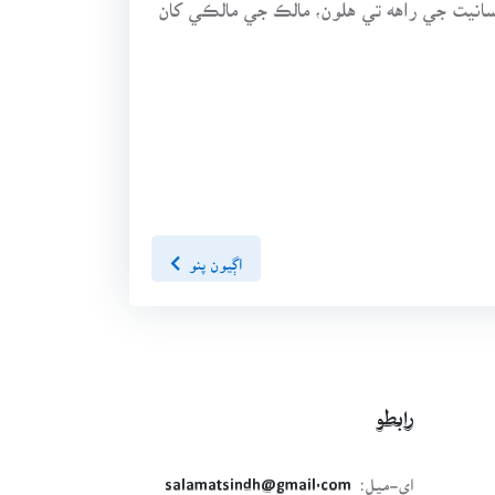
نسانيت جي راهه تي هلون، مالڪ جي مالڪي کان
اڳيون پنو
رابطو
اي-ميل:
salamatsindh@gmail.com