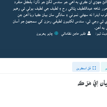
ئڻ جهڙي ان ڪري به آهي جو سندس لکڻ جو ڏانءُ بلڪل منفرد
ور شاهه عبداللطيف ڀٽائي رح ۽ لطيف جي لطيف ٻولي ئي رهيو
ب ايترا ته سهڻي نموني ۽ سادگي سان بيان ڪيا ويا آهن جن
 ٿي وڃي ٿي، سندس لکڻيون لطيفي رمزن کي سمجهڻ جو آسان
به آهن.
ڊيٽ ٿيو:
فقير حاجن نظاماڻي
ڇاپو پھريون
و
فُل اسڪرين
ن اِيُ مَرَ ڪـُ