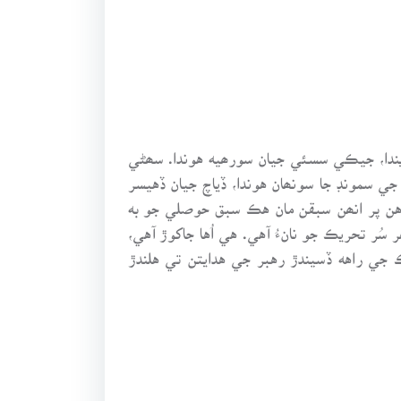
يندا، جيڪي سسئي جيان سورھيه هوندا. سھڻي
 جي سمونڊ جا سونھان هوندا، ڏياچ جيان ڏهيسر
آهن پر انھن سبقن مان هڪ سبق حوصلي جو به
ُر تحريڪ جو نانءُ آهي. هي اُها جاکوڙ آهي،
جي راهه ڏسيندڙ رهبر جي هدايتن تي هلندڙ