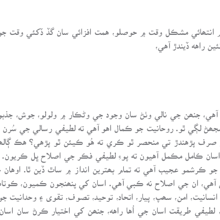
 انتھائي مشڪل وقت ۾ حوصلو، همت افزائي سان گڏ ڏکئي وقت جو 
ن راهه ڏيندڙ آهي،
 آهي، جنھن جي نالي وٺڻ سان وجود جي وڻڪار ۾ ولولو، جوش، جذبو
ھڻ لڳي ٿو. روحانيت جو ڪمال اهو آهي ته لطيفي رسالي جي سُرن
صرف پڙهندڙ تي منحصر ٿو ڪري ته هُو ڪيئن ٿو پڙهي؟ هڪ ڳالھه 
ان ڪامل مڪمل آهيون ته پوءِ لطيفي فڪر جي اصلاح ڀل ڪريون.
جو ڪرشمو عجيب آهي ته تمام بھترين انداز ۾ ساٿ ڏين ٿا. اوهان جا
آهي، ان جي اصلاح نه ڪبي آهي. اسان کي پنھنجون ڪميون، ڪوتاهي
 انسانيت، امن، سھپ، پيار، اتحاد، توحيد، تصوف، تقوى ۽ وحدانيت ج
، لطيفي طريقت اسان جي اُها راهه، جنھن کي اختيار ڪرڻ سان اس