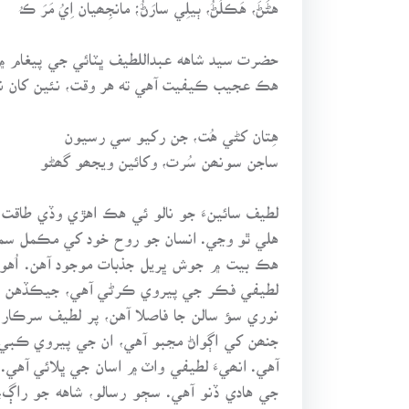
هڻَڻَ، هَڪلَڻُ، ٻيلِي سارَڻُ؛ مانجِھيان اِيُ مَرَ ڪـُ
حضرت سيد شاهه عبداللطيف ڀٽائي جي پيغام ۾
هڪ عجيب ڪيفيت آهي ته هر وقت، نئين کان نئي
هِتان کڻي هُت، جن رکيو سي رسيون
ساجن سونھن سُرت، وکائين ويجھو گھڻو
لطيف سائينءَ جو نالو ئي هڪ اهڙي وڏي طاقت
هلي ٿو وڃي. انسان جو روح خود کي مڪمل سمج
هڪ بيت ۾ جوش ڀريل جذبات موجود آهن. اُهو 
لطيفي فڪر جي پيروي ڪرڻي آهي، جيڪڏهن اس
نوري سؤ سالن جا فاصلا آهن، پر لطيف سرڪار 
جنھن کي اڳواڻ مڃبو آهي، ان جي پيروي ڪبي 
آهي. انھيءَ لطيفي واٽ ۾ اسان جي ڀلائي آهي.
جي هادي ڏنو آهي. سڄو رسالو، شاهه جو راڳ