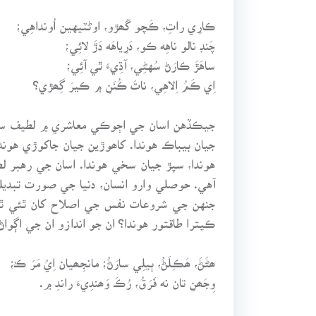
ڪارِي راتِ، ڪَچو گَھڙو، اوڻٽيهين اُونداهِي؛
چَنڊ نالو ناهِه ڪو، دَرِياهَه دَڙَ لائِي؛
ساهَڙَ ڪارَڻ سُهڻِي، آڌِيءَ ٿي آئِي؛
اِي ڪَمُ اِلاهِي، ناتَ ڪُنَنِ ۾ ڪيرَ گِھڙي؟
جيڪڏهن اسان جي اڄوڪي معاشري ۾ لطيف سائين
جيان بيباڪ هوندا. کاھوڙين جيان جاکوڙي هوندا
هوندا، سپڙ جيان سخي هوندا. اسان جي رهبر 
آهي. حوصلي وارو انسان، دنيا جي صورت تبديلي
جنهن جي شروعات نفس جي اصلاح کان ٿئي ٿي،
ڪيترا طاقتور هوندا؟ ان جو اندازو ان جي اڳوا
ھڻَڻَ، ھَڪـِلَڻُ، ٻيلِي سارَڻُ؛ مانجِھيان اِيُ مَرَ ڪـُ؛
وِجَھنِ تان نه فَرَقُ، رُڪَ وَھندِيءَ راندِ ۾.