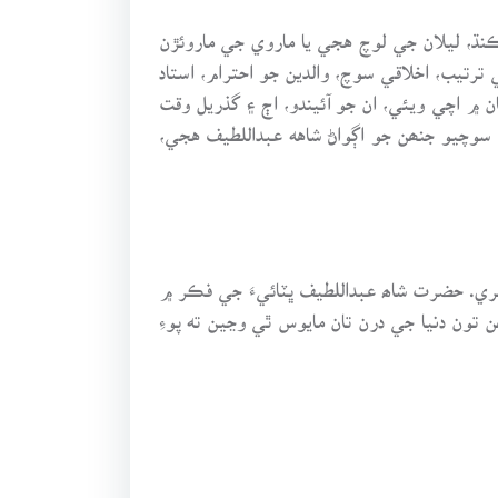
ڪنڌ، ليلان جي لوچ هجي يا ماروي جي ماروئڙن
رتيب، اخلاقي سوچ، والدين جو احترام، استاد
۾ اچي ويئي، ان جو آئيندو، اڄ ۽ گذريل وقت
 سوچيو جنھن جو اڳواڻ شاهه عبداللطيف هجي،
ري. حضرت شاھ عبداللطيف ڀٽائيءَ جي فڪر ۾
تون دنيا جي درن تان مايوس ٿي وڃين ته پوءِ