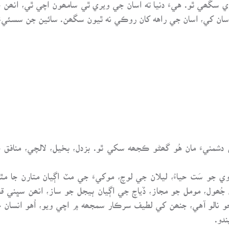
 سگھي ٿو. هيءَ دنيا ته اسان جي ويري ٿي سامھون اچي ٿي، انھن
سان کي، اسان جي راهه کان روڪي نه ٿيون سگھن. سائين جن سسئيءَ 
 دشمنيءَ مان هُو گھڻو ڪجھه سکي ٿو. بزدل، بخيل، لالچي، منافق
جو سَت حياءُ، ليلان جي لوچ، موکيءَ جي مٽ اڳيان متارن جا مٿا
ھول، مومل جو مجاز، ڏياچ جي اڳيان ٻيجل جو ساز، انھن سڀني ق
جو نالو آهي، جنھن کي لطيف سرڪار سمجھه ۾ اچي ويو، اُهو انسا
ندو.