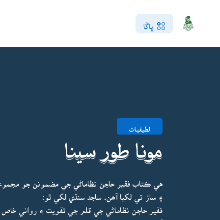
ڀاڱا
لطيفيات
مونا طور سينا
هي ڪتاب فقير حاجن نظاماڻي جي مضمونن جو مجموعو 
۽ ساز تي لکيا آھن. ساجد سنڌي لکي ٿو:
فقير حاجن نظاماڻي جي قلم جي تقويت ۽ رواني خاص 