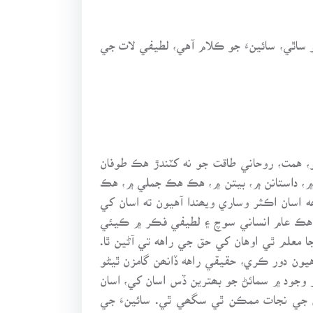
ساٿي، سائينءَ جو ڪلام آهي، لطيفي لات جي
، همت، روحاني طاقت جو نه کٽندڙ هڪ طوفان
 ۾، داستانن ۾، بيتن ۾، هڪ هڪ جملي ۾، هڪ
اسان اڪثر وساري ويھندا آهيون ته اسان کي
 هڪ عام انساني سوچ ۽ لطيفي فڪر ۾ ڪيئي
 معلم ٿي اوهان کي حق جي راهه تي آڻين ٿا.
ون دور ڪري، حقيقي راهه ڏانھن گامزن ٿيڻو
و وجود ۾ سمائڻ جو بھترين ڏس اسان کي، اسان
ان جي نجات ممڪن ٿي سگھي ٿي. سائينءَ جي