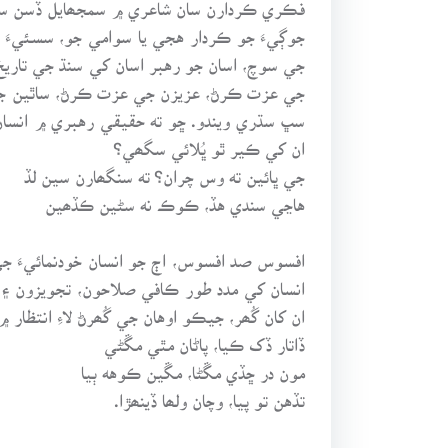
فڪري ڪردارن سان شاعري ۾ سمجھايل ڏسن سان
جوڳيءَ جو ڪردار هجي يا سوامي جو، سسئيءَ جا
جي سوچ، اسان جو رهبر اسان کي سنڌ جي تاريخ 
جي عزت ڪرڻ، عزيزن جي عزت ڪرڻ، ساٿين جي سا
سڀ سڌري ويندو. ڇو ته حقيقي رهبري ۾ انسان 
ان کي ڪير ٿو ڀُلائي سگھي؟
جي ڀائين ته وس چران؟ ته سنگھارن سين لڏ
هاڃي سندي هڏ، ڪوڪ نه سڻين ڪڏھين
افسوس صد افسوس، اڄ جو انسان خودنمائيءَ ج
انسان کي مدد طور ڪافي صلاحون، تجويزون ۽ رس
ان کان گُھر، جيڪو اوهان جي گُھرڻ لاءِ انتظار 
ڏاتار ڏک ڪيا، پاڻان مٿي مڱڻي
مون در ڇڏي مڱڻا، مڱين ڪوهه ٻيا
تڏهن تو پيا، وچان ولھا ڏينھڙا.