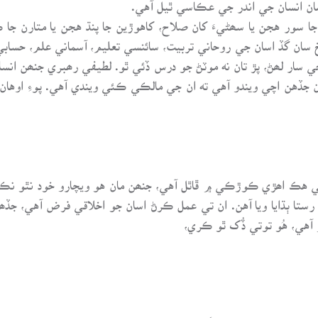
 انسان جي اندر جي عڪاسي ٿيل آهي.
 سور هجن يا سھڻيءَ کان صلاح، کاهوڙين جا پنڌ هجن يا متارن جا 
سان گڏ اسان جي روحاني تربيت، سائنسي تعليم، آسماني علم، حسابي ت
ر لھڻ، پڙ تان نه موٽڻ جو درس ڏئي ٿو. لطيفي رھبري جنھن انسان 
جڏهن اچي ويندو آهي ته ان جي مالڪي ڪئي ويندي آهي. پوءِ اوهان
ي هڪ اھڙي ڪوڙڪي ۾ ڦاٿل آهي، جنھن مان هو ويچارو خود نٿو نڪ
تا ٻڌايا ويا آهن. ان تي عمل ڪرڻ اسان جو اخلاقي فرض آهي، جڏھن 
۾ آهي، هُو توتي ڏُک ٿو ڪري،