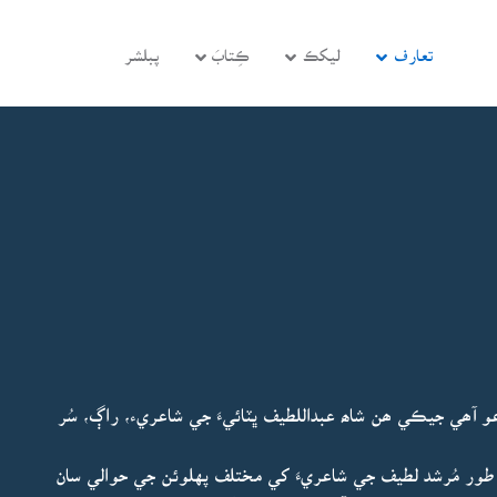
تعارف
ليکڪ
ڪِتابَ
پبلشر
آھي جيڪي ھن شاھ عبداللطيف ڀٽائيءَ جي شاعريء، راڳ، سُر
طور مُرشد لطيف جي شاعريءَ کي مختلف پهلوئن جي حوالي سان