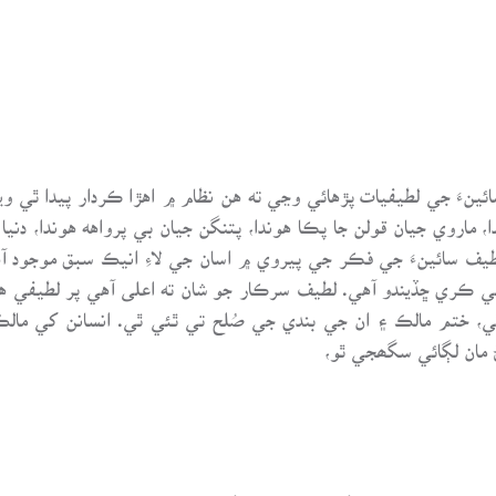
ءَ جي لطيفيات پڙهائي وڃي ته هن نظام ۾ اهڙا ڪردار پيدا ٿي و
، ماروي جيان قولن جا پڪا هوندا، پتنگن جيان بي پرواهه هوندا، دنيا
لطيف سائينءَ جي فڪر جي پيروي ۾ اسان جي لاءِ انيڪ سبق موجود 
 ڪري ڇڏيندو آهي. لطيف سرڪار جو شان ته اعلى آهي پر لطيفي هر س
 ختم مالڪ ۽ ان جي بندي جي صُلح تي ٿئي ٿي. انسانن کي مالڪ 
ڻ مان لڳائي سگھجي ٿو،