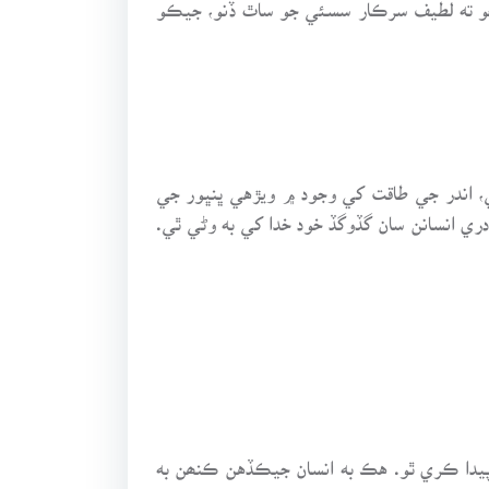
 ڇو ته لطيف سرڪار سسئي جو ساٿ ڏنو، جيڪو
هي، اندر جي طاقت کي وجود ۾ ويڙهي ڀنڀور جي
ري انسانن سان گڏوگڏ خود خدا کي به وڻي ٿي.
دا ڪري ٿو. هڪ به انسان جيڪڏهن ڪنھن به