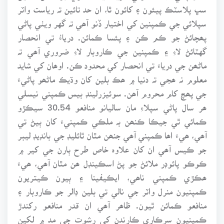
سڀ پلاسٽڪ پيئون ۽ کائون ٿا، ان حد تائين تہ رياست واٽر
سپلائي جي ڪمپنين کي اختيار ڏنو آھي تہ گهر ويٺي پاڻي
پھچائڻ جو ڪم ڪن ۽ پئسا ڪمائن. درياءُ تي انحصار
گهٽائڻ لاءِ ۽ ڪمپنين جي ڪاروبار لاءِ ضروري آھي تہ
ماڻھن جي درياءَ تي انحصار کي محدود ڪن. اوھان کي شايد
معلوم نہ ھجي تہ دنيا ۾ ھڪ بلين کان وڌيڪ ماڻھو پاڻيءَ
جي پھچ کام محروم آھن. سوئيزرلينڊ بيس ڪمپني نيسلي
ھر سال پاڻي سپلاءِ مان ساليانو منافعو 30.54 سيڪڙو
ڪمائي ٿي جيڪا ڪنھن بہ ملڪي ڪمپنيءَ کان ٻيڻ تي
آھي، ھيءَ اھا ڪمپني آھي جنھن مٿان ٿائليڊ جي بانڊيڊ ليبر
جو ڪيس آھي ان کان علاوہ خاص طرح ٻارن جي کير ۾
ڪوڪو پائوڊر ملائڻ جو پڻ اسڪينڊل ھن مٿان آھي، ھيءَ
ھڪڙي ڪمپني ناھي، ايڪيفينا ۽ ٻيون ڪيتريون
ڪمپنيون منرل واٽر جي نالي تي بلين ڊالر جو ڪاروبار ۽
منافعو ڪمائن ٿيون. ظاھر آھي ان قدر منافعو رکندڙ
ڪمپنيون سرڪاري ڪارندن کي رشوت جي مد ۾ لکين