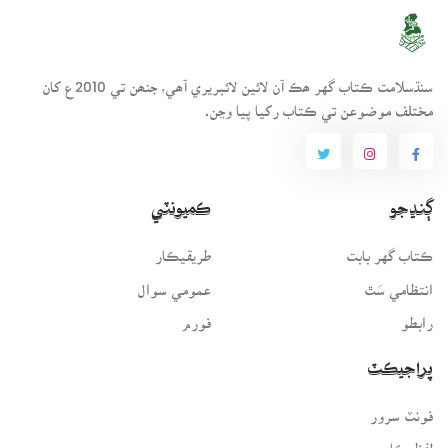
سنڌسلامت ڪتاب گهر ھڪ آن لائين لائبريري آھي، جنھن تي 2010ع کان
مختلف موضوعن تي ڪتاب رکيا پيا وڃن.
ڳنڍجو
ڪميونٽي
ڪتاب گهر بابت
طريقيڪار
انتظامي سَٿ
عمومي سوال
رابطو
فورم
پراجيڪٽ
فونٽ سرور
لفظيڪار