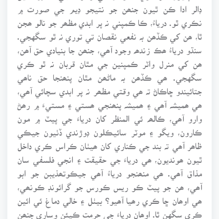
ڊالر ادا ڪن ٿيون جنھن جو نتيجو ڊيم جي صورت ۾
نڪري ٿو. درياءُ، ڪا ڪمپني نہ پر ابدي مظھر جو نالو ھجن
ٿا، ھن کي ڪڏھن بہ نفعي نقصان تي توري نہ ٿو سگهجي.
سنڌو درياءُ ھڪ زندھہ وجود آھي، جنھن جا بنيادي حق آھن،
ھن کي منرل واٽر ڪمپنين جي مٿان قربان نہ ٿو ڪري
سگهجي. ھي ڪڏھن بہ ماڻھن مٿان پنھنجا حق ناھي
جتائيندو ڇاڪاڻ تہ ھي وقتي مظھر نہ پر ابدي سچائي آھي،
ھي ھميشہ آھي ۽ ھميشہ پنھنجي ھستي ۽ مستيءَ ۾ رھڻ
وارو آھي، ڪالھہ ئي المنظر کان درياءَ جي پيٽ ۾ مون
ڪارون، ويگو ۽ موٽر سائيڪلون ڊوڙندي ڏٺيون جيڪي
ظاھر آھي تہ بند جي ڪناري کان ھيٺان ڪراس ڪري داخل
ٿيون ھونديون، ھي درياءَ جي حقيقت ۽ انجي فلسفي سان
مذاق آھي. ھي منھنجو درياءُ آھي جيڪوتھذيبن جو ابو
آھي، ھن جو پيٽ ڪو ريس ڪورس جو گرائونڊ ڪونھي،
ھي اوھان ڇا ڪري رھيا آھيو؟ بيٺل ۽ خالي دماغ ئي ائين
ڪري سگهن ٿا. اوھان درياءَ جي حرمت ڪيئن وساري جنھن