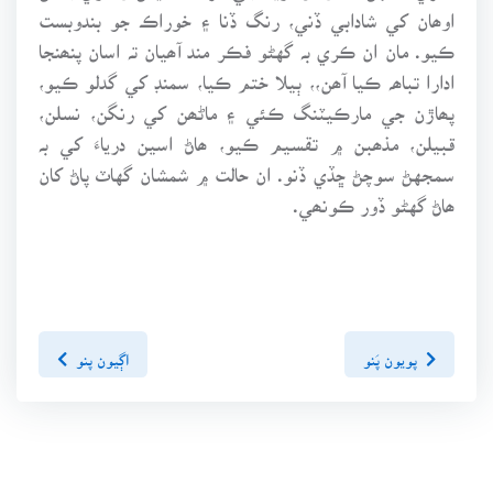
اوھان کي شادابي ڏني، رنگ ڏنا ۽ خوراڪ جو بندوبست
ڪيو. مان ان ڪري بہ گهڻو فڪر مند آھيان تہ اسان پنھنجا
ادارا تباھہ ڪيا آھن،، ٻيلا ختم ڪيا، سمنڊ کي گدلو ڪيو،
پھاڙن جي مارڪيٽنگ ڪئي ۽ ماڻھن کي رنگن، نسلن،
قبيلن، مذھبن ۾ تقسيم ڪيو، ھاڻ اسين درياءَ کي بہ
سمجهڻ سوچڻ ڇڏي ڏنو. ان حالت ۾ شمشان گهاٽ پاڻ کان
ھاڻ گهڻو ڏور ڪونھي.
پويون پَنو
اڳيون پنو