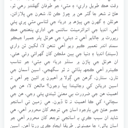
وقت ھڪ طويل واريءَ ۽ مٽيءَ جو طوفان گهلندو رھي ٿو،
ھاڻ تہ شھر جا گٽر ھن ۾ ڇوڙ ڪن ٿا، شھرن جي پلازائن،
ھوٽلن ۽ گهرن جي پيڙھہ ۾ درياءَ جي لٽاسي مٽي ڀري پئي
آھي، انڊيا جي انوائرمينٽ سائنس جي اداري پنھنجي ھڪ
رپورٽ ۾ ڄاڻايو آھي تہ دبئيءَ جي ھوٽل پام جميرا جيڪو
سمنڊ اندر تعمير ڪيو ويو آھي تنھن لاءِ لکين ٽن واري
(سينڊ) انڊيا ۽ دنيا جي ٻين ملڪن کان گهرائي وئي ھئي.
ان ھوٽل جي پاڙن ۾ سنڌو درياءَ جي مِٽيءَ جو تناسب
ڪيترو آھي ڪجهہ ٻڌائي نہ ٿو سگهجي. اسين آسمان جي
تارن، ستارن، گرھن جي ڳولا ۾ آھيون پر ائين ڇو آھي تہ
اسين دريائن کي وڃائيندا پيا وڃون؟ ماڻھن لاءِ ھن جي
اھميت ھن جي ضرورت بي معنيٰ ٿيندي پئي وڃي، ھن جي
سچائيءَ کي ڪا اھميت نہ ٿا ڏيون، ھي زمين تي اسانجو
حصو ھئڻ جي باوجود اسان جي توجھہ کان محروم آھي، ھي
شايد ان سبب ڪري بہ اسانجي توجھہ کان محروم آھي جو
اسان پاڻيءَ جا مصنوئي طريقا ايجاد ڪري ورتا آھن. اسين