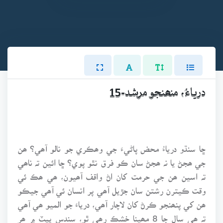
درياءُ، منھنجو مرشد-15
ڇا سنڌو درياءُ محض پاڻيءَ جي وھڪري جو نالو آھي؟ ھن
جي ھجڻ يا نہ ھجڻ سان ڪو فرق نٿو پوي؟ ڇا ائين تہ ناھي
تہ اسين ھن جي حرمت کان اڻ واقف آھيون، ھي ھڪ ئي
وقت ڪيترن رشتن سان جڙيل آھي پر انسان ئي آھي جيڪو
ھن کي پنھنجو ڪرڻ کان لاچار آھي، درياءَ جو الميو ھي آھي
تہ ھي سال جا 8 مھينا خشڪ رھي ٿو، سندس پيٽ ۾ ھر