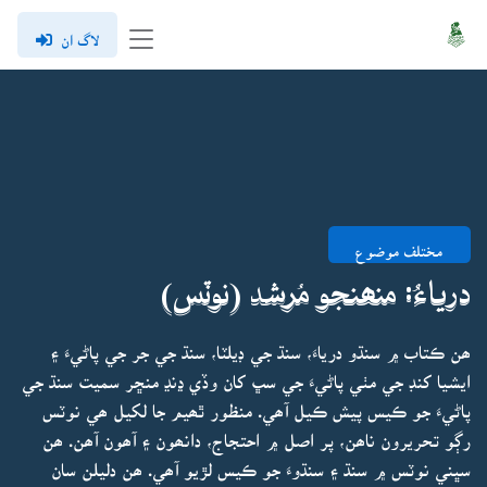
لاگ ان
مختلف موضوع
درياءُ: منھنجو مُرشد (نوٽس)
ھن ڪتاب ۾ سنڌو درياءَ، سنڌ جي ڊيلٽا، سنڌ جي جر جي پاڻيءَ ۽
ايشيا کنڊ جي مٺي پاڻيءَ جي سڀ کان وڏي ڍنڍ منڇر سميت سنڌ جي
پاڻيءَ جو ڪيس پيش ڪيل آھي. منظور ٿھيم جا لکيل ھي نوٽس
رڳو تحريرون ناھن، پر اصل ۾ احتجاج، دانھون ۽ آھون آھن. ھن
سڀني نوٽس ۾ سنڌ ۽ سنڌوءَ جو ڪيس لڙيو آھي. ھن دليلن سان