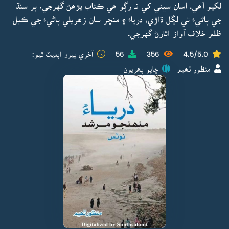
لکيو آھي. اسان سڀني کي نہ رڳو ھي ڪتاب پڙھڻ گهرجي، پر سنڌ
جي پاڻيءَ تي لڳل ڌاڙي، درياءَ ۽ منڇر سان زھريلي پاڻيءَ جي ڪيل
ظلم خلاف آواز اٿارڻ گهرجي.
4.5/5.0
356
56
آخري ڀيرو اپڊيٽ ٿيو:
منظور ٿھيم
ڇاپو پھريون