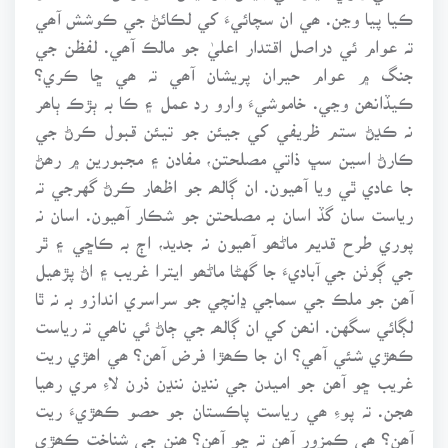
ڪيا پيا وڃن. ھي ان سچائيءَ کي لڪائڻ جي ڪوشش آھي
تہ عوام ئي دراصل اقتدار اعليٰ جو مالڪ آھي. لفظن جي
جنگ ۾ عوام حيران پريشان آھي تہ ھي ڇا ڪري؟
ڪيڏانھن وڃي. خاموشيءَ وارو رد عمل ۽ ڪا بہ ٻڙڪ ٻاھر
نہ ڪڍڻ ستم ظريفي کي جيئن جو تيئن قبول ڪرڻ جي
ڪارڻ اسين سڀ ذاتي مصلحتن، مفادن ۽ مجبورين ۾ رھڻ
جا عادي ٿي ويا آھيون. ان ڳالھہ جو اظھار ڪرڻ گهرجي تہ
رياست سان گڏ اسان بہ مصلحتن جو شڪار آھيون. اسان نہ
پوري طرح قديم ماڻھو آھيون نہ جديد، اڄ بہ ڪاڇي ۽ ٿر
جي ڳوٺن جي آباديءَ جا گهڻا ماڻھو ايترا غريب ۽ اڻ پڙھيل
آھن جو ملڪ جي سماجي ڍانچي جو سراسري اندازو بہ نہ ٿا
لڳائي سگهن. انھن کي ان ڳالھہ جي ڄاڻ ئي ناھي تہ رياست
ڪھڙي شئي آھي؟ ان جا ڪھڙا فرض آھن؟ ھي اھڙي ريت
غريب ڇو آھن جو اميدن جي ننڍن ننڍن ذرن لاءِ مري رھيا
ھجن. تہ پوءِ ھي رياست پاڪستان جو حصو ڪھڙيءَ ريت
آھن؟ ھي ڪمزور آھن تہ ڇو آھن؟ ھنن جي شناخت ڪھڙي