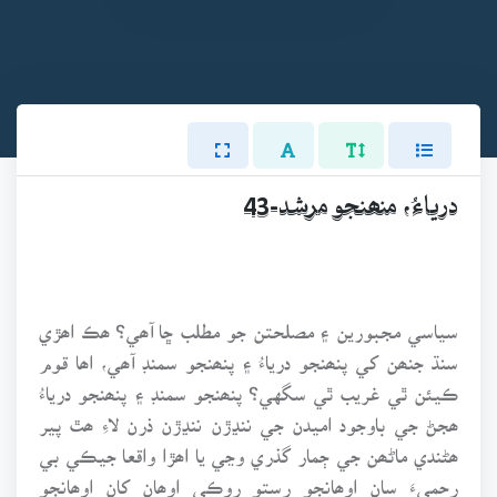
درياءُ، منھنجو مرشد-43
سياسي مجبورين ۽ مصلحتن جو مطلب ڇا آھي؟ ھڪ اھڙي
سنڌ جنھن کي پنھنجو درياءُ ۽ پنھنجو سمنڊ آھي، اھا قوم
ڪيئن ٿي غريب ٿي سگهي؟ پنھنجو سمنڊ ۽ پنھنجو درياءُ
ھجڻ جي باوجود اميدن جي ننڍڙن ننڍڙن ذرن لاءِ ھٿ پير
ھڻندي ماڻھن جي ڄمار گذري وڃي يا اھڙا واقعا جيڪي بي
رحميءَ سان اوھانجو رستو روڪي اوھان کان اوھانجو