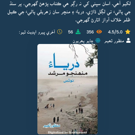
لکيو آھي. اسان سڀني کي نہ رڳو ھي ڪتاب پڙھڻ گهرجي، پر سنڌ
جي پاڻيءَ تي لڳل ڌاڙي، درياءَ ۽ منڇر سان زھريلي پاڻيءَ جي ڪيل
ظلم خلاف آواز اٿارڻ گهرجي.
4.5/5.0
356
56
آخري ڀيرو اپڊيٽ ٿيو:
منظور ٿھيم
ڇاپو پھريون