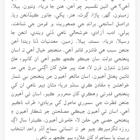
آھي؟ ھي ائين تقسيم ڇو آھن، ھنن جا درياءَ، ڍنڍون، ٻيلا،
زمينون، گهر، پاڙا، ڳوٺ، ھنر، پکي، جانور ڪيڏانھن ويا.
دراصل اسانجي برانڊ جي جمھوريت ۾ قومن جي شناخت،
ٻولي، ادب، آزادي، خوشحالي ناھي ڏٺي ويندي، انھن جا
وسيلا، درياءَ، سمنڊ، ٻيلا. زمين، معدنيات ڏٺا ويندا آھن
جنھن سبب ھي فاشزم قائم آھي. منھنجو خيال آھي تہ اسان
پنھنجي دولت سان جيڪو ڪجهہ ڪيو آھي ان کانپوءِ ھاڻ
ننڍڙن ننڍڙن ذرن لاءِ ھٿ پير ھڻڻ کان اڳتي مرڻ جي حد
تائين پھتل آھيون، اسان ماڻھو آھيون جن پنھنجن بي شمار
خواھشن ۽ مفادن ڪري سنڌو درياءَ مٿان ڊيم ٺاھي ان کي
پنھنجي قدرتي وھڪري کان محروم ڪيو، اسان ئي آھيون
جنھن فطرت جي سموري ماحول کي برباديءَ طرف ڌڪيو
آھي. اسان ئي آھيون جيڪي مصلحتن جو شڪار آھيون ۽
پنھنجي حصي جي حقن لاءِ خاموش آھيون. ڪيترا سال اڳ
روزہ لگزمبرڪ چيو ھو تہ انساني سماج آڏو واحد انتخاب
بربيت يا سماجواد کان علاوہ ٻيو ڪجهہ بہ ناھي.