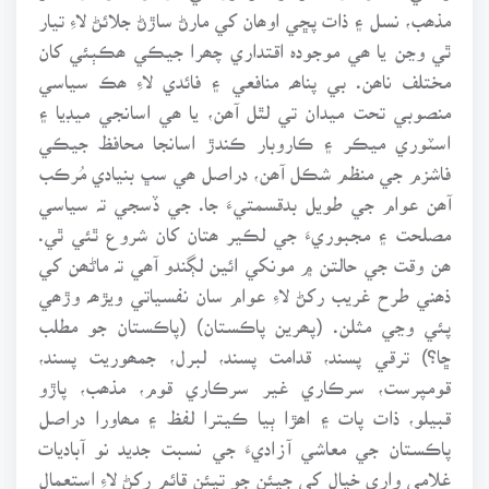
مذھب، نسل ۽ ذات پڇي اوھان کي مارڻ ساڙڻ جلائڻ لاءِ تيار
ٿي وڃن يا ھي موجودہ اقتداري چھرا جيڪي ھڪٻئي کان
مختلف ناھن. بي پناھہ منافعي ۽ فائدي لاءِ ھڪ سياسي
منصوبي تحت ميدان تي لٿل آھن، يا ھي اسانجي ميڊيا ۽
اسٽوري ميڪر ۽ ڪاروبار ڪندڙ اسانجا محافظ جيڪي
فاشزم جي منظم شڪل آھن، دراصل ھي سڀ بنيادي مُرڪب
آھن عوام جي طويل بدقسمتيءَ جا. جي ڏسجي تہ سياسي
مصلحت ۽ مجبوريءَ جي لڪير ھتان کان شروع ٿئي ٿي.
ھن وقت جي حالتن ۾ مونکي ائين لڳندو آھي تہ ماڻھن کي
ذھني طرح غريب رکڻ لاءِ عوام سان نفسياتي ويڙھہ وڙھي
پئي وڃي مثلن. (پھرين پاڪستان) (پاڪستان جو مطلب
ڇا؟) ترقي پسند، قدامت پسند، لبرل، جمھوريت پسند،
قومپرست، سرڪاري غير سرڪاري قوم، مذھب، پاڙو
قبيلو، ذات پات ۽ اھڙا ٻيا ڪيترا لفظ ۽ مھاورا دراصل
پاڪستان جي معاشي آزاديءَ جي نسبت جديد نو آباديات
غلامي واري خيال کي جيئن جو تيئن قائم رکڻ لاءِ استعمال