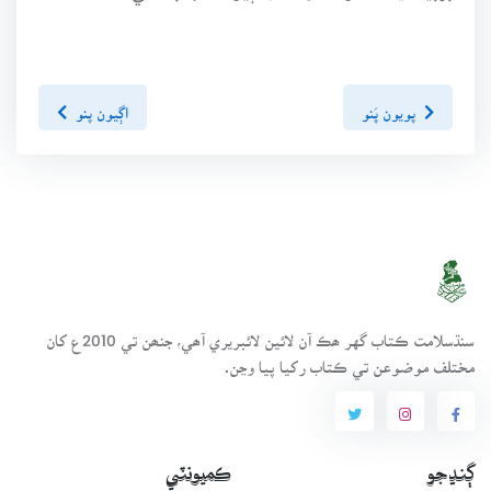
پويون پَنو
اڳيون پنو
سنڌسلامت ڪتاب گهر ھڪ آن لائين لائبريري آھي، جنھن تي 2010ع کان
مختلف موضوعن تي ڪتاب رکيا پيا وڃن.
ڳنڍجو
ڪميونٽي