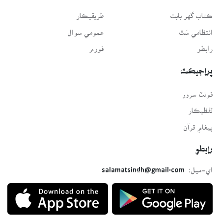
ڪتاب گهر بابت
طريقيڪار
انتظامي سَٿ
عمومي سوال
رابطو
فورم
پراجيڪٽ
فونٽ سرور
لفظيڪار
پيغامِ قرآن
رابطو
اي-ميل:
salamatsindh@gmail.com