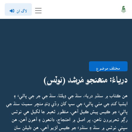
لاگ ان
مختلف موضوع
درياءُ: منھنجو مُرشد (نوٽس)
ھن ڪتاب ۾ سنڌو درياءَ، سنڌ جي ڊيلٽا، سنڌ جي جر جي پاڻيءَ ۽
ايشيا کنڊ جي مٺي پاڻيءَ جي سڀ کان وڏي ڍنڍ منڇر سميت سنڌ جي
پاڻيءَ جو ڪيس پيش ڪيل آھي. منظور ٿھيم جا لکيل ھي نوٽس
رڳو تحريرون ناھن، پر اصل ۾ احتجاج، دانھون ۽ آھون آھن. ھن
سڀني نوٽس ۾ سنڌ ۽ سنڌوءَ جو ڪيس لڙيو آھي. ھن دليلن سان