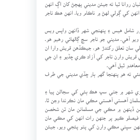
ن روانا ٿيا ته جيئن مديني پهچڻ کان اڳ انهن
انهن کي ڳولي لهڻ ۾ ناڪام ويا. انهن هڪ تاجر
رور شامل هيس ۽ پنهنجي شهر ڏانهن واپس ويس
و آهي. مديني جو تاجر سچ ڳالهائي رهيو هو.
ي سان تعلق رکندڙ هو، جيڪڏهن قريش وارا ان
 قريش وارن تاجر کي آزاد ڪري ڇڏيو ۽ ان جي
عاهدو ٿيل آهي.
 ته هو پنهنجا گهر ٻار ڇڏي مديني جي طرف
هڙي شهر ۾ جتي سڀ هڪ ٻئي کي سڃاڻن پيا ۽
سلمان آهستي آهستي مڪي مان نڪرندا وڃن ٿا،
ن ڏينهن ۾ مڪي جي مسلمانن مان ٽن شخصن
يصلو ڪيو پر جنهن رات انهن کي مڪي مان
ڏينهن سڀني مڪي وارن کي پتو پئجي ويو. جيئن