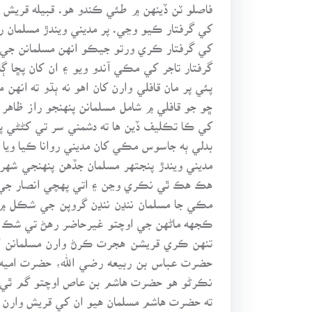
فاصلو ٽن ڏينهن ۾ طئي ڪندو هو. قبيله قريش وا
کي گرفتار ڪيو وڃي. پر مديني ويندڙ مسلمان رس
کي گرفتار ڪري ورتو جيڪو انهن مسلمانن جي 
گرفتار تاجر کي مڪي آندو ويو ۽ ان کان پڇا 
پئي پر مان قافلي وارن کان اهو نه ٻڌو ته ا
ڇو جو قافلي ۾ شامل مسلمانن پنهنجو راز ظاه
کي ڪا تڪليف ڏين ها ته دشمني سر تي کڻڻي پو
بدلي ٻه جاسوس مڪي کان مديني روانا ڪيا ويا
مديني ويندڙ پنجتهر مسلمان جڏهن پنهنجي ش
هڪ هڪ ٿي نڪري وڃن ۽ اتي پهچي انصار جي 
مڪي جا مسلمان ننڍن ننڍن گروپن جي شڪل ۾ 
ڪجهه ماڻهن جي اوچتو غيرحاضر رهڻ تي شڪ پيد
تنهن ڪري قريشن هجرت ڪرڻ وارن مسلمانن 
حضرت عباس بن ربيعه رضي الله، حضرت امي
نڪرڻو هو حضرت هاشم بن عاص اوچتو گم ٿي ويو،
ته حضرت هاشم مسلمان هيو ان کي قريش وارن 