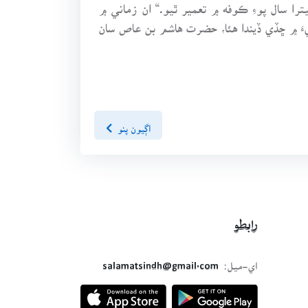
 سال پوءِ ڪوفه ۾ تعمير ٿيو.“ ان زماني ۾
 ۾ ڇڏي ڏيندا هئا، حضرت هاشم بن عاص سان
اڳيون پنو
رابطو
اي-ميل:
salamatsindh@gmail.com