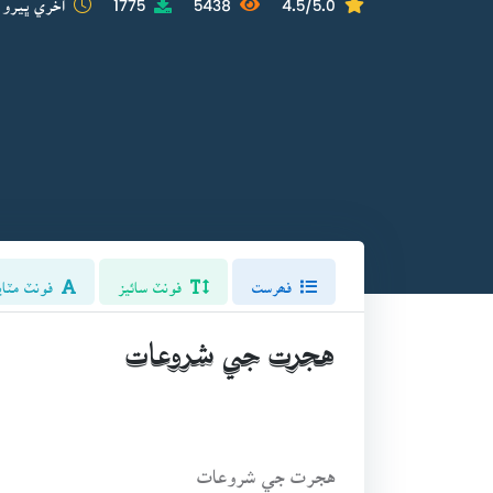
فھرست
فونٽ سائيز
فونٽ مٽاي
هجرت جي شروعات
هجرت جي شروعات