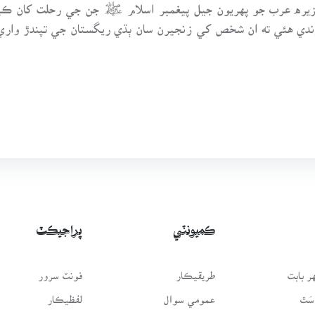
يره عرب جو پهريون جيل پيغمبر اسلام ﷺ جن جي رحلت کان ڪيترا
ي هئي ته ان شخص کي زنجيرن سان ٻڌي ريگستان جي تپندڙ واريءَ
ڪميونٽي
پراجيڪٽ
 بابت
طريقيڪار
فونٽ سرور
سَٿ
عمومي سوال
لفظيڪار