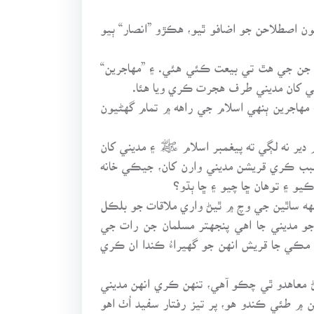
ان تي ٻن نون اصطلاحن جو اضافو ٿيو، هڪڙو ”انصار“ ٻيو
سلسل ٻن سالن تائين يعني 621ع ۽ 622ع ۾ پيغمبر اسلام ﷺ جن جي هٿ تي بيعت ڪئي هئي. ۽ ”مهاجرين“
 کان مديني طرف هجرت ڪري ويا هئا.
 مهاجرين ٻنهي اسلام جي راهه ۾ تمام گهڻيون
 پوڻ ۾ دير نه لڳي ته پيغمبر اسلام ﷺ ۽ مديني کان
سبب ڪري قريشن مديني وارن کان، جيڪي خانه
 ۽ توهان ڇا چيو ۽ ڇا ٻڌو؟
 ساٿين جي وچ ۾ ٿيڻ واري ملاقات جو بلڪل
جو مديني جا اهي پنجهتر مسلمان جن رات جي
 مڪي جا قريش انهن جو گهيراءُ ڪندا ان ڪري
 معاهدو ٿي چڪو آهي، تنهن ڪري انهن مديني
۾ طئي ڪندو هو، پر تيز رفتار سفيد اُٺ اهو