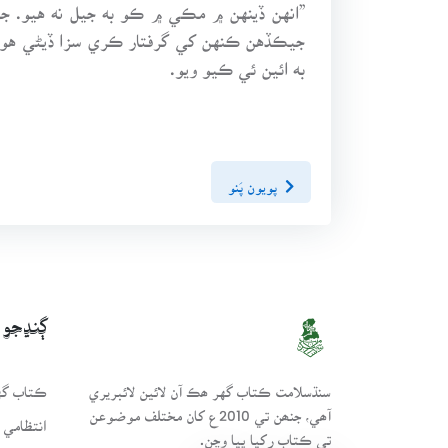
”انهن ڏينهن ۾ مڪي ۾ ڪو به جيل نه هيو. جز
جيڪڏهن ڪنهن کي گرفتار ڪري سزا ڏيڻي هوند
به ائين ئي ڪيو ويو.
پويون پَنو
ڳنڍجو
سنڌسلامت ڪتاب گهر ھڪ آن لائين لائبريري
ڪتاب گهر
آھي، جنھن تي 2010ع کان مختلف موضوعن
انتظامي 
تي ڪتاب رکيا پيا وڃن.