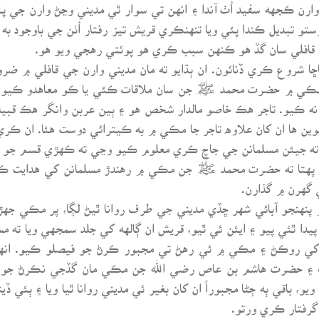
رن ڪجهه سفيد اُٺ آندا ۽ انهن تي سوار ٿي مديني وڃڻ وارن جي پٺيا
تو تبديل ڪندا پئي ويا تنهنڪري قريش تيز رفتار اُٺن جي باوجود به 
قافلي سان گڏ هو ڪنهن سبب ڪري هو پوئتي رهجي ويو هو.
ڳاڇا شروع ڪري ڏنائون. ان ٻڌايو ته مان مديني وارن جي قافلي ۾ ض
نهن مڪي ۾ حضرت محمد ﷺ جن سان ملاقات ڪئي يا ڪو معاهدو ڪيو وي
ر نه ڪيو. تاجر هڪ خاصو مالدار شخص هو ۽ ٻين عربن وانگر هڪ قبيل
ين ها ان کان علاوه تاجر جا مڪي ۾ به ڪيترائي دوست هئا. ان ڪري
 ته جيئن مسلمانن جي جاچ ڪري معلوم ڪيو وڃي ته ڪهڙي قسم جو م
هر پهتا ته حضرت محمد ﷺ جن مڪي ۾ رهندڙ مسلمانن کي هدايت ڪئي
گهرن ۾ گذارن.
پنهنجو آبائي شهر ڇڏي مديني جي طرف روانا ٿيڻ لڳا، پر مڪي ج
ا ٿئي پيو ۽ ايئن ئي ٿيو، قريش ان ڳالهه کي جلد سمجهي ويا ته م
کي روڪڻ ۽ مڪي ۾ ئي رهڻ تي مجبور ڪرڻ جو فيصلو ڪيو. انه
ه ۽ حضرت هاشم بن عاص رضي الله جن مڪي مان گڏجي نڪرڻ جو ف
 باقي ٻه ڄڻا مجبوراً ان کان بغير ئي مديني روانا ٿيا ويا ۽ ٻئي 
گرفتار ڪري ورتو.