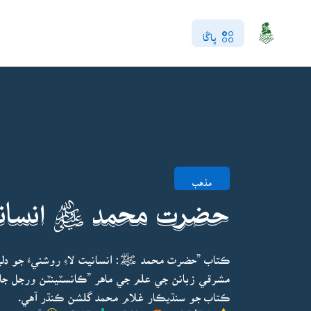
ڀاڱا
مذهب
حضرت محمد ﷺ انسانيت 
ڪتاب ”حضرت محمد ﷺ: انسانيت لاءِ روشنيءَ جو دليل
مشرقي زبانن جي علم جي ماهر ”ڪانسٽينٽن ورجل جا
ڪتاب جو سنڌيڪار غلام محمد گلشن ڪنڌر آهي.
4.5/5.0
5438
1775
آخري ڀيرو 