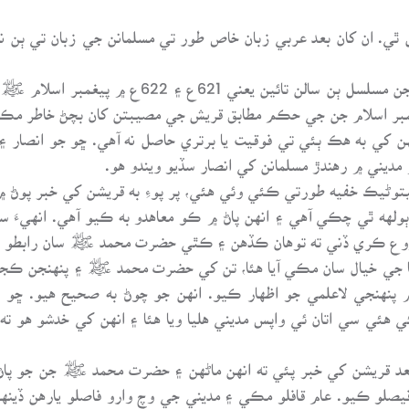
 رجب جي مهيني سن 622ع مڪمل ٿي. ان کان بعد عربي زبان خاص طور تي مسلمانن جي زب
”انصار“ مديني جي انهن مسلمانن کي چيو ويو، جن م
غمبر اسلام جن جي حڪم مطابق قريش جي مصيبتن کان بچڻ خاطر مڪي
هن کي به هڪ ٻئي تي فوقيت يا برتري حاصل نه آهي. ڇو جو انصار ۽
ديني ۾ رهندڙ مسلمانن کي انصار سڏيو ويندو هو.
62ع ۾ مڪمل ٿي، جيتوڻيڪ خفيه طورتي ڪئي وئي هئي، پر پوءِ به قريشن کي خبر
ولهه ٿي چڪي آهي ۽ انهن پاڻ ۾ ڪو معاهدو به ڪيو آهي. انهيءَ 
روع ڪري ڏني ته توهان ڪڏهن ۽ ڪٿي حضرت محمد ﷺ سان رابطو ڪيو
ا جي خيال سان مڪي آيا هئا، تن کي حضرت محمد ﷺ ۽ پنهنجن ڪجهه
۾ پنهنجي لاعلمي جو اظهار ڪيو. انهن جو چوڻ به صحيح هيو. ڇو 
هئي سي اتان ئي واپس مديني هليا ويا هئا ۽ انهن کي خدشو هو ته
عد قريشن کي خبر پئي ته انهن ماڻهن ۽ حضرت محمد ﷺ جن جو پاڻ
صلو ڪيو. عام قافلو مڪي ۽ مديني جي وچ وارو فاصلو يارهن ڏينهن 