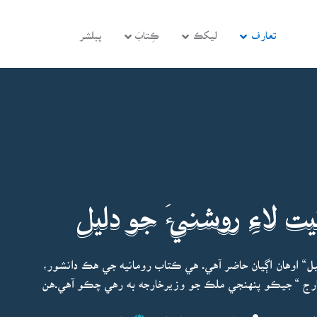
تعارف
ليکڪ
ڪِتابَ
پبلشر
لاءِ روشنيءَ جو دليل
“ اوهان اڳيان حاضر آهي. هي ڪتاب رومانيه جي هڪ دانشور،
رج “ جيڪو پنهنجي ملڪ جو وزيرخارجه به رهي چڪو آهي.هن
اپڊيٽ ٿيو:
ڪانسٽينٽن ورجل جارج
ڇاپو پھريون