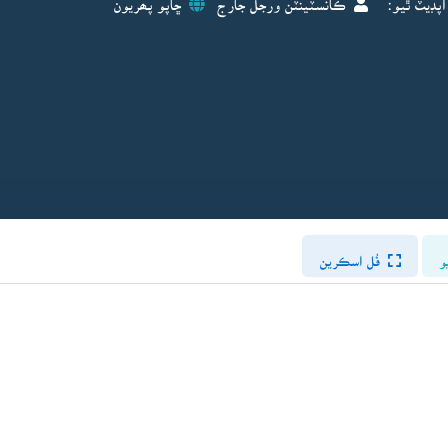
و
فُل اسڪرين