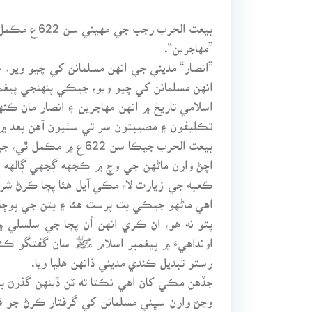
بيعت الحرب
”مهاجرين“.
انهن مسلمانن کي چيو ويو، جيڪي پنهنجي پي
اسلامي تاريخ ۾ انهن مهاجرين ۽ انصار مان ڪن
تڪليفون ۽ مصيبتون سر تي سٺيون آهن بعد ۾ م
بيعت الحرب جيڪا سن 2
اچڻ وارن ماڻهن جي وچ ۾ ڪجهه ڳجهي ڳالهه ٻ
ڪعبه جي زيارت لاءِ مڪي آيل هئا پڇا ڪرڻ ش
اهي ماڻهو جيڪي بت پرست هئا ۽ بتن جي پوڄ
پتو نه هو، ان ڪري انهن اُن پڇا جي سلسلي 
اونداهيءَ ۾ پيغمبر اسلام ﷺ سان گفتگو ڪئي 
رستو تبديل ڪندي مديني ڏانهن هليا ويا.
جڏهن مڪي کان اهي نڪتا ته ٽن ڏينهن گذرڻ ب
وڃڻ وارن سڀني مسلمانن کي گرفتار ڪرڻ جو في