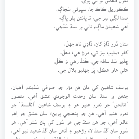
ڪڪوريل ڪاڪ جا، سڀوئي سُجاڳ،
صدا لڳي سِر جي، تہ ڀانئن ڀلو ڀاڳ،
آهي شھيدن ماڳ، نالي ۾ سنڌ سَڏجي.
متان ڏَرو ڏاڍَ کان، ڏاڍي ناه جهلَ،
کڻو صليب سِرَ تي، مرڻ هيءَ مھلَ،
ڇڏيو سَڌ ساهَه جي، ڪَنڌَ رهي مَ ڪَلَ،
هڻي هام هڪلَ، ڀَر جهليو بلال جي.
يوسف شاهين کي مان هن دؤر جو صوفي سَڏيندو آهيان،
جنھن ۾ سنڌ سان وحدت الوجودي عشق آهي. منصور
’انالحق‘ جو نعرو هنيو هو ۽ يوسف شاهين ’انالسنڌ‘ جو
نعرو هنيو آهي. هن جو پنھنجي پرينءَ سان عشق جو اِهو
عالم آهي، جو هن سنڌ جي هر سُور کي پاڻ سَٺو آهي، هر
سُور سان گڏ سنڌ لاءِ وڙهيو ۽ اُنھن سان گڏ شھيد ٿيو آهي،
پوءِ اُهو مخدوم بلاول هجي يا ذوالفقار علي ڀُٽو ۽ بينظير