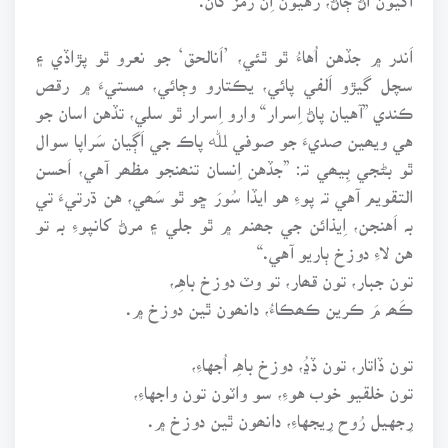
اَندر ۾ جڏهن اُهاءُ ٿو ٿئي، ’اَنالحق‘ جو نعرو ٿو پڙاڏي ۽
سچل گيڙو اَلفي پائي، يڪتارو وڄائي، مستيءَ ۾ رقص
ڪندي ”آهيان پاڻ اِسرار“ وارو اِسرار ٿو سلي، تڏهن اسان جو
هي ويھين صديءَ جو صوفي ﷲ پاڪ جي اَڳيان سَراپا سوال
ٿو بڻجي بِيھي تہ: ”جڏهن اِنسان تنھنجو مظھر آهي، اَحسن
التقويم آهي تہ پوءِ هو ايڏا سُورَ ڇو ٿو سَھي، هن ڌرتيءَ تي
بہ اَهنجن، اِيذائن جي جھنم ۾ ٿو جلي ۽ مرڻ کانپوءِ بہ تو
هن لاءِ دوزخ ٻاريو آهي.“
تون جبار، تون قھار، تو وٽ دوزخ باهِہ،
ڪَھہ مَ ڪرين ڪھڪاءُ، دانھون ٿين دوزخ ۾.
تون ڏاتار، تون ڏڍُ، دوزخ باهِہ اُجهاءِ،
تون خلقيو خوب هوءِ، سو واٽون تون واجهاءِ،
رِجهيل رُوح رِيجهاءِ، دانھون ٿين دوزخ ۾.