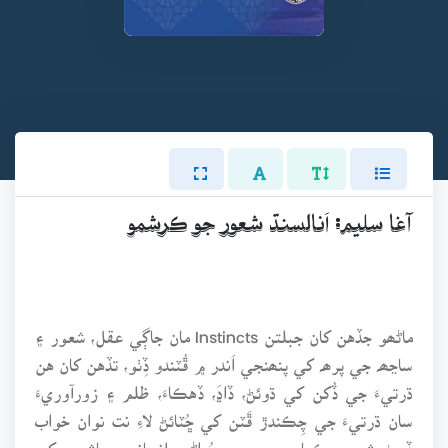
آغا سليم: اَنالسنڌ شعور جو ڪرشمو
ماڻھو جڏهن کان جبلتن Instincts مان جاڳي عقل، شعور ۽
ساڃھہ جي پرھہ کي پنھنجي اَندر ۾ ڦُٽندو ڏِٺو، تڏهن کان هن
ڌرتيءَ جي ڏُکن کي ڌوئڻ، ڏاڍَ، ڏهڪاءَ، ظلم ۽ زورآوريءَ
سان ڌرتيءَ جي چِڪندڙ ڦَٽن کي ڇُٽائڻ لاءِ نت نوان خواب
ڏِسڻ شروع ڪيا ۽ سموري پُراڻي اِنساني معاشري کي