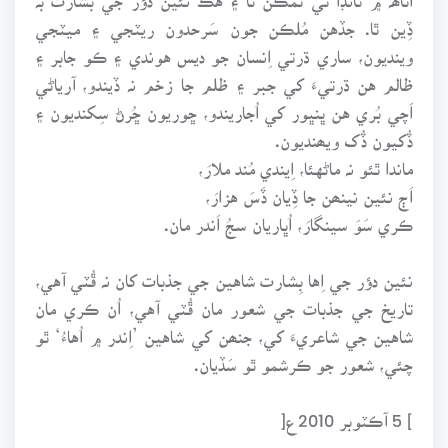
ڏِين ٿا. جڏهن مُلڪن جون سَرحدون ريٽجي ۽ ميٽجي
وينديون، ساري ڌرتي اِنسان جو ديس هوندي ۽ ڪو جابر ۽
ظالم هن ڌرتيءَ کي جبر ۽ ظلم جا زخم نہ ڏيندو، آرياڻي
اَچي بُري هن ڀنڀور کي اُجاريندو، ڇوريون ڇُرڻ سِکنديون ۽
ڏُکيون ڏُک ويھنديون.
ماندا ٿئو نہ ماڻهئا، اِيندي مُند ملارَ،
اَڄ نئين نينھن جا ڏِيان ڏَسَ هزارَ،
ڪري سَوَ سينگارَ، اُڀاريان سجُ اَندر مان.
نئين دؤر جي اِها بِشارت شاهين جي جذبات کان نہ ڦُٽي آهي،
تاريخ جي جذبات جي شعور مان ڦُٽي آهي، اُن ڪري مان
شاهين جي شاعريءَ کي، جنھن کي شاهين ’اِندر ۾ اُهاءُ‘ ٿو
چئي، شعور جو ڪرشمو ٿو سَڏيان.
] 5 آڪٽوبر 2010ع[