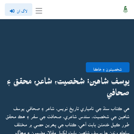
لاگ ان
شخصيتون ۽ خاڪا
يوسف شاهين: شخصيت، شاعر، محقق ۽
صحافي
ھي ڪتاب سنڌ جي نامياري تاريخ نويس، شاعر ۽ صحافي يوسف
شاهين جي شخصيت، سندس شاعري، صحافت جي سفر ۽ ھڪ محقق
طور ڪيل خدمتن بابت آھي. ڪتاب جي پھرين حصي ۾ مختلف
ساڃاھ وندن جا يوسف شاھين بابت لکيل مقالا، مضمون ۽ مھاڳ