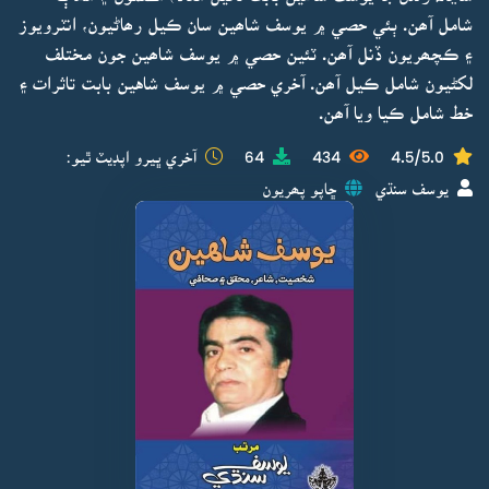
شامل آھن. ٻئي حصي ۾ يوسف شاھين سان ڪيل رھاڻيون، انٽرويوز
۽ ڪچھريون ڏنل آھن. ٽئين حصي ۾ يوسف شاھين جون مختلف
لکڻيون شامل ڪيل آھن. آخري حصي ۾ يوسف شاهين بابت تاثرات ۽
خط شامل ڪيا ويا آھن.
4.5/5.0
434
64
آخري ڀيرو اپڊيٽ ٿيو:
يوسف سنڌي
ڇاپو پھريون