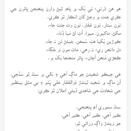
هو هن ڌرتيءَ تي بُک ۾ پاھہ ٿيڻ وارن پنھنجن ڀائرن جي
ڪري جنت ۾ وڃڻ کان اِنڪار ٿو ڪري.
تون سَتار، تون غفار، تون وٽ جنت جاءِ،
مکڻ، ماکيون، ميوا، اُتِ اَڻ مَيا ڏِناءِ،
ڪوڙين بُکيا هتِ سُمھن، جيئڻ تَن نہ جاءِ،
دل دانھن ريءَ نہ رهي، ماٺِ مون مَ جُڳاءِ،
ڪھڙي مُنھن اُچانءِ، ڀائرَ منھنجا بُکَ ۾.
هي جيڪو شھيدن جو ماڳ آهي ۽ نالي ۾ سنڌ ٿو سَڏجي،
اُن ماڳ ۾ شھيد ٿيندڙ ذوالفقار علي ڀُٽو ۽ بي مثل بينظير
جي شھادتَ جي شاهدي ڏيئي اَعلان ٿو ڪري:
سنڌ سموري آهِ پنھنجي،
ڪير آهي، ڪير آهي، ڪير آهي،
جو ويندڙ واڳ ورائي ٿو،
جو رُٺلَ سڀ ريجهائي ٿو،