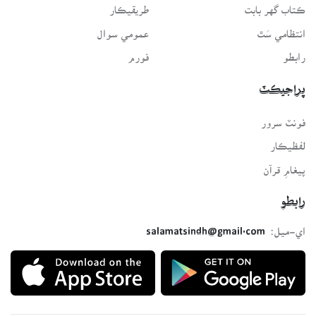
ڪتاب گهر بابت
طريقيڪار
انتظامي سَٿ
عمومي سوال
رابطو
فورم
پراجيڪٽ
فونٽ سرور
لفظيڪار
پيغامِ قرآن
رابطو
اي-ميل:
salamatsindh@gmail.com