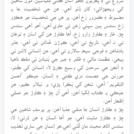
کي ويجهڙائيءَ کان ڏِٺو آهي. هن جي شخصيت جا ٻہ
مضبوط ۽ ڪمزور رُخ آهن، پر هن جي شخصيت جو هڪڙو
رُخ سندس ٻين سڀني رُخن تي حاوي آهي، اُهو آهي سندس
چِڙ، خارَ ۽ ڪاوڙ وارو رُخ. اُها ڪاوڙ هن کي اسان ۽ توهان
تي نہ آهي، تاريخ تي آهي، ڪوڙن خُدائن تي آهي، جابر
بادشاهن ۽ فوجي سپھہ سالارن تي آهي، جن اِنساني لاشن تي
بِيھي، عظمت ماڻي ۽ ظلم ۽ جبر جي بُنيادن تي ملڪ ٺاهيا
۽ اُنھن جي سَرحدن کي وسيع ڪرڻ لاءِ اِنسانن کي ڪُٺو،
عورتن جي عصمت دري ڪئي ۽ اِنسان، جيڪو ’اَحسن
التقويم‘ آهي، تنھن کي ٻَڪرا پڙيءَ ۾ نيلام ڪيو. هن
جيڪي بہ ڪتاب لِکيا آهن، اُهي اُن چِڙَ ۽ ڪاوڙ جو عملي
اِظھار آهن.
چِڙَ ۽ ڪاوڙ اِنسان جا منفي جذبا آهن، پر يوسف شاهين جي
چِڙَ ۽ ڪاوڙ مثبت آهي، جو اُها اِنسان ۽ هن ڌرتيءَ لاءِ
سندس اٿاھہ محبت مان ڦُٽي آهي.هو اِنسان جي ساري تھذيب
کي رد ٿو ڪري، جنھن اِنسان جي بُنيادي حُرمت کي مجروح