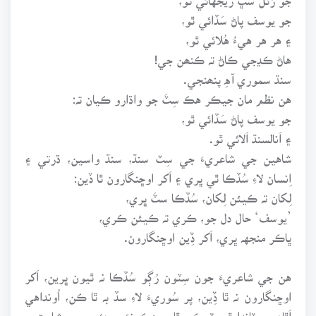
جو يوسف پاڻ سَڏائي ٿو،
۽ هر هر هيءُ هُلائي ٿو،
هاڻ ڪڍجي ڪاڻ تہ ڪنھن جي!
سنڌ سموري آهِ پنھنجي.
هن نظم مان جيڪر هڪ سِٽَ جو واڌارو ڪيان تہ:
جو يوسف پاڻ سَڏائي ٿو،
۽ اَنالسنڌ اَلائي ٿو.
شاهين جي شاعريءَ جي سِٽ سنڌ، سنڌ واسين، ڌرتي ۽
اِنسان لاءِ سُڏڪا ٿي ڀري ۽ اَکر اوڇنگارون ٿا ڏين:
لِکان تہ ڪيئن لِکان، سُڏڪا سٽَ ڀري،
’يوسف‘ حال دل جو، ڪري تہ ڪيئن ڪري،
ڀاڪر منجهہ ڀري، اَکر ڏِين اوڇنگارون.
هن جي شاعريءَ جون سِٽون رُڳو سُڏڪا نہ ٿيون ڀرين، اَکر
اوڇنگارون نہ ٿا ڏِين، پر سُوريءَ لاءِ سڏ بہ ٿا ڪن، اُونداهي
اَٿاھہ ۾ ٽانڊا ٿي ٽمڪن ٿا ۽ هڪ نئين دؤر جي بشارت بہ