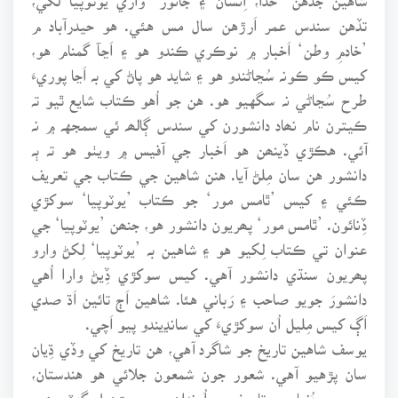
تڏهن سندس عمر اَرڙهن سال مس هئي. هو حيدرآباد م
’خادمِ وطن‘ اَخبار ۾ نوڪري ڪندو هو ۽ اَڃآ گمنام هو،
کيس ڪو ڪونہ سُڃاڻندو هو ۽ شايد هو پاڻ کي بہ اَڃا پوريءَ
طرح سُڃاڻي نہ سگهيو هو. هن جو اُهو ڪتاب شايع ٿيو تہ
ڪيترن نام نھاد دانشورن کي سندس ڳالھہ ئي سمجهہ ۾ نہ
آئي. هڪڙي ڏينھن هو اَخبار جي آفيس ۾ ويٺو هو تہ ٻہ
دانشور هن سان مِلڻ آيا. هنن شاهين جي ڪتاب جي تعريف
ڪئي ۽ کيس ’ٿامس مور‘ جو ڪتاب ’يوٽوپيا‘ سوکڙي
ڏِنائون. ’ٿامس مور‘ پھريون دانشور هو، جنھن ’يوٽوپيا‘ جي
عنوان تي ڪتاب لِکيو هو ۽ شاهين بہ ’يوٽوپيا‘ لِکڻ وارو
پھريون سنڌي دانشور آهي. کيس سوکڙي ڏِيڻ وارا اُهي
دانشورَ جويو صاحب ۽ رَباني هئا. شاهين اَڄ تائين اَڌ صدي
اَڳ کيس مِليل اُن سوکڙيءَ کي سانڍيندو پيو اَچي.
يوسف شاهين تاريخ جو شاگرد آهي، هن تاريخ کي وڏي ڌِيان
سان پڙهيو آهي. شعور جون شمعون جلائي هو هندستان،
يورپ ۽ دُنيا جي تاريخ جي اُونداهين ۾ ويڙهيل گهٽيون ۽