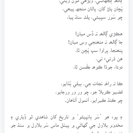
پُڇان پاڻ کان، پاڻان منجهہ پيھي،
ڇو سُورَ سڀيئي، پلئہ سنڌ پيا.
هڪڙي ڳالھہ تہ ڏَس ميان!
جا ڳالھہ نہ منھنجي وسِ ميان!
پنھنجا، پراوا سڀ پُڇن ٿا،
هن ڌرتيءَ تي،
دودا، جوڌا ڪوھہ ڪُسن ٿا.
ڪا تہ راهَہ نجات جي، ٻيلي ٻُڌايو،
قضيو ڪربلا جو، ڇو ور ور ورجايو،
ڇو ڪنڌ ڪيرايو، اَنمول اُتاهان.
۽ پوءِ هو ’سُر ٻانڀيڻو‘ ۾ تاريخ کان شاهدي ٿو ڏِياري ۽
مخدوم بلاول جي گهاڻي ۾ پيٺل ماس سُر بلاول ۾ سنڌ جو
نئون اتھاس ٿو ٿي پوي: