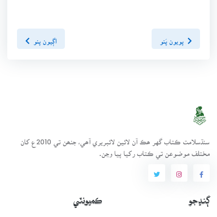
پويون پَنو
اڳيون پنو
سنڌسلامت ڪتاب گهر ھڪ آن لائين لائبريري آھي، جنھن تي 2010ع کان
مختلف موضوعن تي ڪتاب رکيا پيا وڃن.
ڳنڍجو
ڪميونٽي