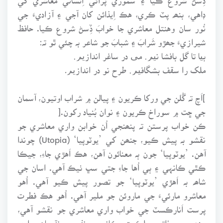
ڊاهي، بنھہ پٽ ڪري، هڪ اِيذائن کان آجي ۽ آزاديءَ جي
نُور سان وهنتل معاشري جا خوابَ ڏِسڻ شروع ڪيا. حافظ
شيرازيءَ جھڙو شَرابَ ۽ شبابَ جو شاعر بہ چئي ٿو تہ:
بیا تا گل بافشا نیم٬ می در ساغر اندازیم٬
ملک را سقف بشگافیم٬ طرح نو در اندازیم۔
]اَچ تہ گُلن جي ورکا ڪريون ۽ پيالن ۾ شراب اوتيون، آسمان
جي ڇت ۾ سوراخ ڪريون ۽ نوان بُنياد رکون.[
ڪن خواب پرستن تہ پنھنجي اُن خوابن واري معاشري جو
نقشو بہ پيش ڪيو، جنھن کي ’يوٽوپيا‘ (Utopia) چوندا
آهن. ’يوٽوپيا‘ جون ٻہ معنائون آهن، هڪ اَهڙي جاءِ، جيڪا
ڪٿي ڪانہي ۽ ٻي اُها جاءِ جتي سڀ ٺيڪ آهي. اسان جي
شاھہ بہ اَهڙي ’يوٽوپيا‘ جو تصور پيش ڪيو آهي. اُهو
معاشرو مارئيءَ جي ماروئن جو ملير آهي. اُهو هڪ فطرت
پرست اَنارڪسٽ جي خواب واري معاشري جو نقشو آهي،
جنھن ۾ ذاتي ملڪيت ڪانہي، نفعي، نقصان واري