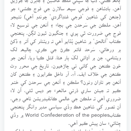
آهن. بادشاهن ۽ فوجي سپھہ سالارن جي فوج ڪشيءَ جو
(جنھن کي شاهين ’فوجي غنڊاگردي‘ چوندو آهي) نتيجو
آهن. ملڪن جي سَرحدن جي بچاءَ ۽ اُنھن جي توسيع لاءِ
فوج جي ضرورت ٿي پوي ۽ جنگيون ٿيون لڳن. پنھنجي
ڪتاب ’اَنالحق‘ ۾ شاهين ٻُڌايو آهي تہ ويٽنام کي اُتر ۽ ڏکڻ
۾ ورهائي، سَرحد قائم ڪرڻ جي ڪري، چاليھہ لک
ويٽنامي، جن ۾ اَڍائي لکَ ٻار هئا، قتل ڪيا ويا. اُنھن جو
خون ڪنھن جي کاتي تي چاڙهيون، تاريخ جي محرر وٽ
ڪنھن جي خلاف ايف. آءِ. آر داخل ڪرايون ۽ ڪنھن کان
اُنھن جو تاوان وٺون؟ ملڪن ۽ اُنھن جي سرحدن کي ختم
ڪيو تہ جيئن ساري ڌرتي ماڻھوءَ جو ديس ٿئي، اُن لاءِ
ضروري آهي تہ ملڪن جي عالمي ڪانفيڊريشن ٺاهي وڃي،
اُن تصور کي شاهين هڪ وڏي سياسي مدبر وانگر پنھنجي
ڪتابWorld Confederation of the peoples ۾ وڏي
چِٽائيءَ سان پيش ڪيو آهي.
شاهين جڏهن ’خدا، اِنسان ۽ جانور‘ واري يوٽوپيا لکي،