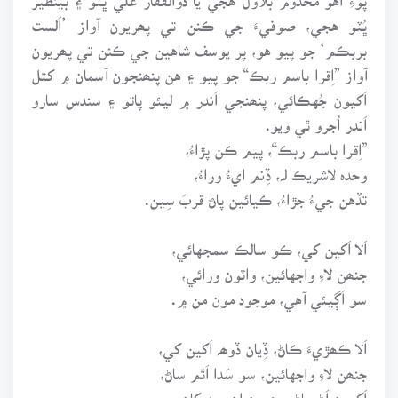
ڀُٽو هجي، صوفيءَ جي ڪنن تي پھريون آواز ’اَلست
بربڪم‘ جو پيو هو، پر يوسف شاهين جي ڪنن تي پھريون
آواز ”اِقرا باسم ربڪ“ جو پيو ۽ هن پنھنجون آسمان ۾ کتل
اَکيون جُهڪائي، پنھنجي اَندر ۾ ليئو پاتو ۽ سندس سارو
اَندر اُجرو ٿي ويو.
”اِقرا باسم ربڪ“، پيم ڪن پڙاءُ،
وحدہ لاشريڪ لہ، ڏِنم ايءُ وراءُ،
تڏهن جيءُ جڙاءُ، ڪيائين پاڻ قربَ سِين.
اَلا اَکين کي، ڪو سالڪ سمجهائي،
جنھن لاءِ واجهائين، واٽون ورائي،
سو اَڳيئي آهي، موجود مون من ۾.
اَلا ڪھڙيءَ ڪاڻ، ڏِيان ڏوھہ اَکين کي،
جنھن لاءِ واجهائين، سو سَدا اَٿم ساڻ،
اَکيون اَڻ ڄاڻ، رهيون اِن رمز کان.