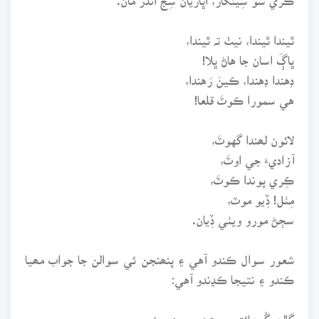
ٿيندا ٿيندا، نيٺ تہ ٿيندا،
ڀاڳَ اسان جا هاڻ ڀلا!
ڊهندا ڊهندا، ڪينَ رَهندا،
هي سمورا ڪوٽَ قلعا!
لائون لھندا گهوٽَ،
آزاديءَ جي اوٽَ،
ڪِري پوندا ڪوٽَ،
مِٺل! ڏِيو موٽ،
سڄڻ مورو ويٺي ڏِيان.
شعور سوال ڪندو آهي ۽ پنھنجن ئي سوالن جا جواب مھيا
ڪندو ۽ نتيجا ڪڍندو آهي:
ڳالھہ ڳُجهائتي، ويڙهي مون ويئي،