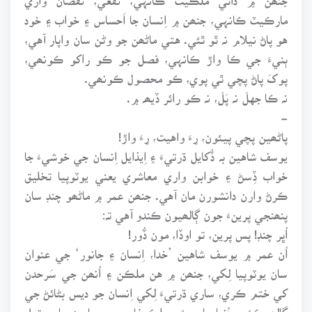
مارڪيٽ ڪانہي، جنھن ۾ اِنسان جا اَحساس ۽ خواب ۽ خود
هو پاڻ نيلام نہ ٿو ٿئي. هتي ماڻھن جو وڻن سان واپار آهي،
ٻنيءَ جي ڪا واڙ ڪانہي، فصل جو ڪو راکو ڪونھي،
پوکَ پاڻ پچي ٿي پوي، ڪو محصول ڪونھي.
نہ ڪا جهلَ نہ پَلَ، نہ ڪو رائر ڏيھہ ۾.
-
پاڻھين پچي پيئون، رِءَ واهيت، رِءَ واڙ!
يوسف شاهين بہ ڏُکايل ڌرتيءَ ۽ اِيذايل اِنسان جي خوشيءَ جا
خواب ڏِسڻ ۽ خوابن واري معاشري يعني يوٽوپيا تخليق
ڪرڻ وارن دانشورن مان آهي. جنھن عمر ۾ ماڻھو چنڊ سان
پنھنجي پرينءَ جون ڳالھيون ڪندو آهي تہ:
اُڀر چنڊ! پس پرين، تو اوڏا، مون ڏُور!
اُن عمر ۾ يوسف شاهين ’خدا، اِنسان ۽ جانور‘ جي عنوان
سان يوٽوپيا لِکي، جنھن ۾ هن ملڪن ۽ اُنھن جي سَرحدن
کي ختم ڪري، ساري ڌرتيءَ لِکي اِنسان جو ديس بڻائڻ جي
ڳالھہ ڪئي. دُنيا جا سڀئي ملڪ غاصبن ۽ جابرن جا جوڙيل