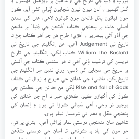
گسَ گهميو ۽ اُتان نيون نيون سَچايون ڳولي کڻي آيو، ڪوڙ
جون قبائون پاتل فاتحن جون قبائون لاهي، هنن کي سندن
اَصلي حالت ۾ پنھنجي ڪتاب ’فاتحن جي دُنيا‘ ۾ ماڻھن
جي آڏو آڻي بيھاريو ۽ اَهڙيءَ طرح هن جو اُهو ڪتاب ڄڻ تہ
تاريخ تي Judgement آهي. هن اِنگلينڊ جي تاريخ تي
William the Bastard ڪتاب لِکي، اِنگلينڊ جي تاريخ
نويسن کي ترغيب ڏِني آهي تہ هو سندس ڪتاب جي آئيني
۾ تاريخ جي سچاين کي ڏِسي، وري نئين سِر اِنگلينڊ جي
تاريخ لِکن. ماضيءَ جي خدائن جي عروج ۽ زوال تي ڪتاب
Rise and fall of Gods لِکي هن خدائن جي عظمتن جي
ڪوڙَ کي اُگهاڙو ڪيو. ڪھڙي خبر تہ اَڄ جن خدائن کي
پوڄيو ٿو وڃي، اُهي سُڀاڻي ڪوڙا ٿي پون ۽ اِنسان کي
پنھنجي عقل ۽ فھم تي شرمسار ٿيڻو پوي.
شاهين سان منھنجي دوستي تمام پُراڻي آهي. ايتري پُراڻي،
جو مون کي ياد بہ ڪونھي تہ اسان جي دوستي ڪڏهن
شروع ٿي ۽ پھريون دفعو اسان ڪٿي مِلياسين. مون شاهين