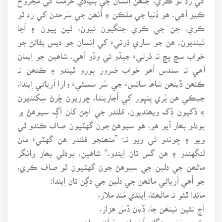
ڪيو آهي. هو دُنيا جي ملڪن ۽ اُنھن جي سَرحدن کي رد ٿو
ڪري، جن جي ڪري جنگيون ٿيون، ٿين پيون ۽ اَڃا
ٿينديون. هن جو ساري ڌرتيءَ کي اِنسان جو ديس بڻائڻ جو
خواب سچ پچ تہ ڌرتيءَ جيڏو ئي وڏو آهي. شاهين جو اِيمان
آهي تہ سندس اُهو خواب ضرور پورو ٿيندو ۽ ڪنھن نہ
ڪنھن ڏينھن شاھہ سائينءَ جي سُر سسئيءَ وارا آرياڻي اِيندا،
جيڪي هن بُري ڀنڀور کي اُجاريندا، ڇوريون ڇُرڻ سِکنديون
۽ ڏکيون ڏِک ويھنديون. قلندر جي اَچڻ کان اَڳ سيوهڻ ۾
بودلو بھار آيو هو، هو سيوهڻ جون گهٽيون صاف ڪندو ٿي
ويو ۽ چوندو ٿي ويو تہ: ”منھنجو قلندر هن گهٽيءَ مان
لنگهندو ۽ هن گس تان اِيندو.“ شاهين، بودلي بھار وانگر
ماڻھن جي دلين جي سيوهڻ جون گهٽيون ٿو صاف ڪري،
جو اُهي آرياڻي ماڻھن جي دلين جي دڳن تان اِيندا:
ماندا ٿئو نہ ماڻھئا، اِيندي مُند ملارَ،
اَڄ نئين نينھَن جا، ڏِيان ڏسَ هزارَ،
ڪري سَوَ سِينگارَ، اُڀاريان سِجُ اَندر مان.