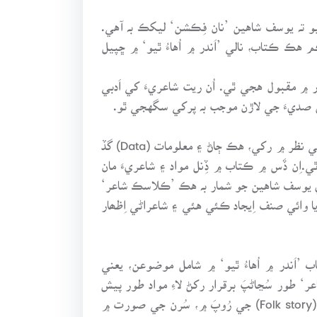
 تہ يوسف شاهين ’نان فِڪشن‘ ليکڪ بہ آهي.
 ڪتاب، نالي ’اَندر ۾ اُهاءُ ٿيو‘ ۾ ڇپيل
 ۾ مقبول هجي ٿي. اُن ريت شاعريءَ کي اَدبي
(1) مواد يا شاعري (Text): هتي يوسف شاهين جي شاعريءَ جي صنفن ۽ شعر جي قِسمن سان گڏ ڪجهہ شعري نمونن کي نظر ۾ رکي، هڪ ڄاڻ ۽ معلومات (Data) گڏ
يت لاءِ بحث مباحثو (Discussion) ۽ گفتگو (Argument) پيش ڪجي ٿي.اِن ڏَس ۾ ڪتاب ۾ ڏِنل مواد ۽ شاعريءَ مان
 ڪري يوسف شاهين جو شمار بہ هڪ ’ڪلاسڪ شاعر‘
وائي صنف اِيجاد ڪئي هئي ۽ شاعراڻي اِظھار
پيل ڪتاب ’اَندر ۾ اُهاءُ ٿيو‘ ۾ شامل موضوعن، يعني
شاعر‘ طور سُڃاڻپَ برقرار رکڻ لاءِ مواد طور پيش
ڪري سگهجي ٿو، ڇاڪاڻ تہ شاھہ لطيف ۽ تاجل بيوس وانگر يوسف شاهين بہ بيتن ۽ واين کي هڪ ’لوڪ ڪھاڻي‘ (Folk story) جي رُوپَ ۾، سُرن جي صورت ۾