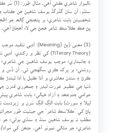
شخصيتن بابت شاعريءَ ۾ پنھنجي ڳالھہ جو ا
پڻ هڪ ڪلاسڪ شاعر هجڻ جي لاءِ اُهڃاڻ آهي.
(3) معنى ڏِيڻ (eaning
(TiTerary Theory) کي نظر ۾ ر
۽ جانبداريءَ موجب يوسف شاهين جي شاعريءَ 
روشنيءَ ۾ پرکَ ڪري سگهجي ٿي. اُن ڏَس ۾ 
ڪرڻ ۽ سندن معاشري ۾ اَدا ڪيل يا اَدا ٿيندڙ ڪ
دُنيا جي عظيم عورت ليڊر ۽ جمھوري قدرن جي و
عوامي جدوجھد ۽ آزاد خياليءَ بابت شاعري پيش
لِيلا ۽ سورٺ) بابت اَلڳ اَلڳ سُرن ۾ زبردست 
پاڻ کي ’ڪلاسڪ شاعر‘ جي حيثيت طور مڃرائڻ 
مطلب تہ يوسف شاهين سنڌ ۽ سنڌي ٻوليءَ جو 