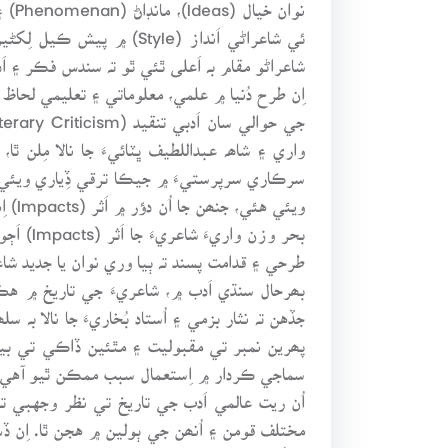
ئي شاعراڻي اَنداز (e
واري ۽ شاھہ عبداللطيف ڀٽائيءَ جا نالا مِلن ٿ
سرڪاري سرپرستيءَ ۾ جيڪا ترقي ڏِياري ويئي تہ
ويئي
بحر وز
طرحي ۽ قدامت پسند تہ ٻيا وري نوان يا جديد شاع
بھرحال سنڌي اَدب ۾، شاعريءَ جي تاريخ ۾ هڪ
جڏهن تہ نثار بزمي ۽ اُستاد بُخاريءَ جا نالا ب
پھرين نمبر تي مقبوليت ۽ مٿئين ڏاڪي تي بيھ
سماجي ڪردار ۾ اِستعمال سبب ممڪن ٿيو آهي.
اُن ريت عالمي اَدب جي تاريخ تي نظر وجهبي ت
مختلف قومن ۽ اُنھن جي ٻولين ۾ هجن ٿا. اِن 