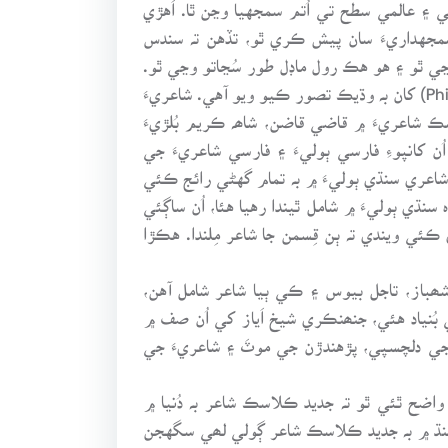
وٺن ٿا سي ئي عوامي، سماجي ۽ عالمي سطح تي اُتم سمجهيا وڃن ٿا. اَهڙي
ت ۾ سمجهداريءَ سان پيش ڪري ٿو، تڏهن تہ سندس
Lit) مُلڪان ملڪ، ڏيھہ پَرڏيھہ مشھور ٿي وڃي ٿو ۽ هو هڪ رول ماڊل طور سُڃاتو وڃي ٿو.
اِن طرح دُنيا ۾ علمي، معلوماتي ۽ تعليمي لحاظ کان شاعري (Poetry or versse) جو درجو دراَصل فلسفي (Philosophy) کان بہ وڌيڪ تصور ڪيو ويو آهي. شاعريءَ
نظر ڊوڙائبي تہ ڪلاسڪ شاعريءَ ۾ قاضي قاضن، شاھہ ڪريم بُلڙيءَ
اُن کانپوءِ فارسي ٻوليءَ ۽ فارسي شاعريءَ جي
 شاعري سنڌي ٻوليءَ ۾ بہ تمام گهڻي رائج ڪئي
ظ ۽ محاورا وغيرہ سنڌي ٻوليءَ ۾ شامل ٿيندا رهيا هئا، اُن ساڳئي
ح سان درجابندي ڪئي ويندي تہ ٻن قِسمن جا شاعر مِلندا. هڪڙا
شھباز، تاجل بيوس ۽ ڪي ٻيا شاعر شامل آهن،
ئي بُنياد هئي، جنھنڪري شيخ اَياز کي اُن صف ۾
 جي دلچسپي، پڙهندڙن جي موٽَ ۽ شاعريءَ جي
واضح ٿئي ٿو تہ جديد ڪلاسڪ شاعر بہ دُنيا ۾
ت سنڌ ۾ بہ جديد ڪلاسڪ شاعر ڳولي لھي سگهجن