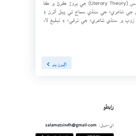
تحقيق ڪرڻ جي سخت ضرورت آهي تہ جيئن اَدبي تنقيد (Literary criticism) جي موجودہ نون طريقن پٽاندڙ سندس (Literary Theory) جي پروڙ ڪرڻ ۾ ڪا
جي شاعريءَ جي سنڌي سماج تي پيل اَثرن ۽
پَ ۾ سنڌي شاعريءَ جي ترقيءَ ۽ تبليغ لاءِ
اڳيون پنو
رابطو
اي-ميل:
salamatsindh@gmail.com