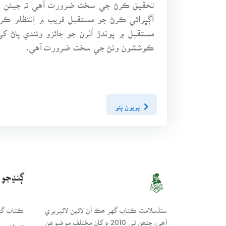
اَڳڀرائي ڪرڻ جو مستقبل قريب ۾ اِنتظام ڪ
مستقبل ۾ پوندڙ اَثرن جو جائزو وٺندي پاڻ ک
ڪوششون وٺڻ جي سخت ضرورت آهي.
پويون پَنو
ڳنڍجو
سنڌسلامت ڪتاب گهر ھڪ آن لائين لائبريري
ڪتاب گهر
آھي، جنھن تي 2010ع کان مختلف موضوعن
انتظامي 