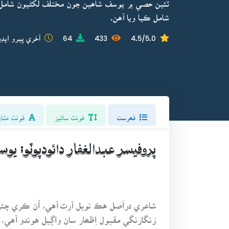
ٽئين حصي ۾ يوسف شاھين جون مختلف لکڻيون شامل 
شامل ڪيا ويا آھن.
4.5/5.0
433
64
آخري ڀيرو اپڊي
فھرست
فونٽ سائيز
فونٽ مٽاي
پروفيسر عبدالغفار دائودپوٽو: 
شاعري دراَصل هڪ نوبل آرٽ آهي، اُن ڪري چئي س
رَنگارَنگي مقبول اِظھار سان واڳيل هوندو آه