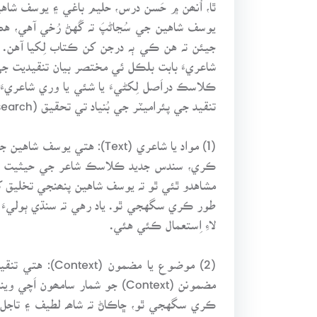
ٿا، اُنھن ۾ حَسن درس، حليم باغي ۽ يوسف شاهين
يوسف شاهين جي سُڃاڻپَ تہ گَهڻ رُخي آهي، 
جيئن تہ هن ڪي ٻہ درجن کن ڪتاب لِکيا آهن.
شاعريءَ بابت بلڪل ئي مختصر بيان تنقيديت جي
ڪلاسڪ دراَصل لِکڻيءَ يا شئي يا وري شاعريءَ
تنقيد جي پئراميٽر جي بُنياد تي تحقيق (Research) يا ڇنڊڇاڻ (Analysis) يا وري اَڀياس ڪرڻ لاءِ اَڄوڪي ايڪويھين صديءَ جي لاڙن موجب بہ پرکي سگهجي ٿو.
مشاهدو ٿئي ٿو تہ يوسف شاهين پنھنجي تخليق کي
طور ڪري سگهجي ٿو. ياد رهي تہ سنڌي ٻوليءَ 
لاءِ اِستعمال ڪئي هئي.
(2) موضوع يا 
مضمونن (Context) جو شمار سا