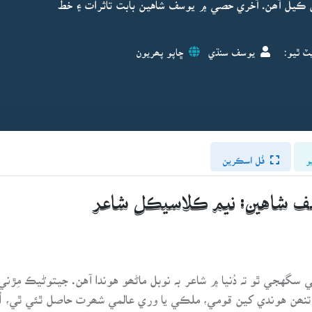
ڪيل آھن. آخري حصي ۾ يوسف شاهين بابت تاثرات ۽ خط
ٽ ٿيو:
يوسف سنڌي
ڇاپو پھريون
و
فُل اسڪرين
يوسف شاهين: نيم ڪلاسيڪل شاعر
گهجي ٿو تہ دُنيا ۾ شاعر بہ نوبل ماڻھو هوندا آهن. جيتوڻيڪ مِڙن
ي، تنھن هوندي کين قومي، ملڪي يا وري عالمي شھرت حاصل ٿئي ٿي، 