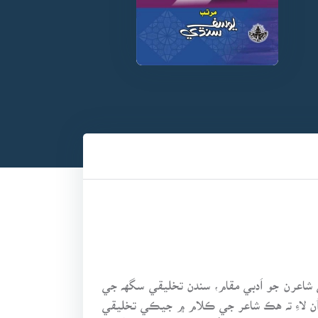
ي شاعرن جو اَدبي مقام، سندن تخليقي سگهہ جي
اُن لاءِ تہ هڪ شاعر جي ڪلام ۾ جيڪي تخليقي