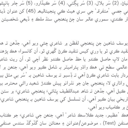
سنڌو. اُن سان گڏوگڏ يوسف شاهين هن 
ِظھار ڪندي، سموري عالم سان ڄڻ پنھنجي سنڌ ملڪ ۽ ڏيھي شخصيتن
M): اَدبي تنقيد موجب يوسف شاهين جن پنھنجي لفظن ۾ شاعري چئي ويو آهي، جڏ
کندي، اَدبي تنقيد ڪري ٿو يا وري کيس تنقيد ڪرڻ گُهري ٿو. اُن کانسواءِ هڪ
مان لاڀ حاصل ڪندو يا حظ حاصل ڪندو نظر اَچي ٿو. اُن ريت شاعر
عالمي سطح تي هڪ واڌو پئراميٽر بہ شامل ڪيو ويو آهي، جنھن ۾ 
ردار بابت شاعري ڪرڻ آهي تہ ڏِسبو تہ يوسف شاهين بہ ’سُر بي مثل بين
اڌاري لاءِ پنھنجي جان جو نذرانو پيش ڪندڙ شھيد راڻي محترمہ بينظ
 ڪيل آهي، جڏهن تہ شاھہ عبداللطيف ڀٽائيءَ پنھنجي شاعريءَ ۾ ستن
تاريخي بيان ڪيو آهي. اُن تسلسل کي يوسف شاهين بہ پنھنجي شاعريء
۾ ڪامياب ويو آهي.
هڪ ’عظيم، جديد ڪلاسڪ شاعر‘ آهي، جنھن جي شاعريءَ جو ڪتاب ’ا