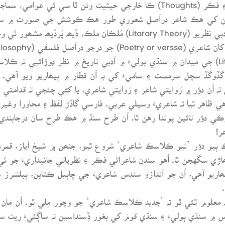
نوان خيال (Ideas)، مانڊاڻ (Phenomenan) ۽ فڪر (Thoughts) ڪا خارجي حيثيت 
Styl) ۾ پيش ڪيل لِکڻين کي هڪ شاعر دراَصل شعوري طور هڪ ڪوشش جي صور
شاعراڻو مقام بہ اَعلى ٿئي ٿو تہ سندس فڪر ۽ اَدبي نظريو (arary Theory
جي حوالي سان اَدبي تنقيد (Literary Criticism) جي ميدان ۾ سنڌي ٻوليءَ ۾ اَدبي تاريخ ۾ 
ا، گڏوگڏ سچل سرمست ۽ ساميءَ کي بہ اُن قطار ۾ بِيھاريو ويو آهي. 
 اُن دؤر ۾ رَوايتي شاعر ۽ رَوايتي شاعري، يا کڻي چئجي تہ قدامتي
 هئي، جنھن جا اُن دؤر ۾ اَثر (Impacts) اِهي ظاهر ٿيا تہ شاعريءَ وسيلي عربي، فارسي گاڏڙ لف
ن واريءَ شاعريءَ جا اَثر (Impacts) اَڄوڪي دؤر تائين پوندا رهن ٿا. اُن طرح سنڌ ۾ هڪ طر
ر!
 ٻيو دؤر ’نيو ڪلاسڪ شاعري‘ شروع ٿيو، جنھن ۾ شيخ اَياز، قمر
ہ سلھاڙي سگهجن ٿا. اُهو سندن شاعراڻي فڪر ۽ نظرياتي جانبداريءَ جو 
اريو آهي، اُن جو اَندازو سندس شاعريءَ جي ڇاپيل ڪتابن، پبلشرز
ہ معلوم ٿئي ٿو تہ ’جديد ڪلاسڪ شاعري‘ جو وچور مِلي ٿو. اُن مان 
ڏس ۾ سنڌي ٻوليءَ ۽ سنڌي قومَ کي بغور ڏِسنداسين تہ ساڳئيءَ ري