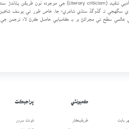
ري سگهجي تہ گڏوگڏ سنڌي شاعريءَ جا، خاص طور تي يوسف شاهين 
ي عالمي سطح تي مڃرائڻ ۾ بہ ڪاميابي حاصل ڪرڻ لاءِ ترجمن جي رُو
ڪميونٽي
پراجيڪٽ
 بابت
طريقيڪار
فونٽ سرور
سَٿ
عمومي سوال
لفظيڪار