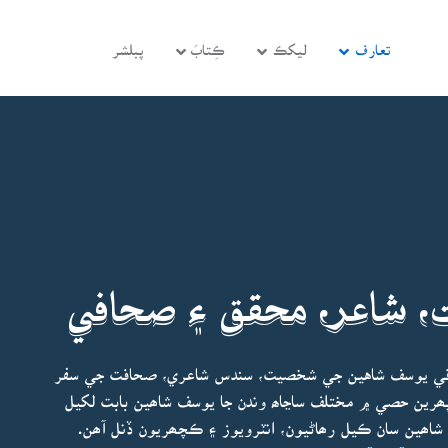
تعارف
ليکڪ
ڪِتابَ
پبلشر
 شاعر، محقق ۽ صحافي
حافي يوسف شاهين جي شخصيت، سندس شاعري، صحافت جي سفر
رين حصي ۾ مختلف ساڃاھ وندن جا يوسف شاھين بابت لکيل
شاھين سان ڪيل رھاڻيون، انٽرويوز ۽ ڪچھريون ڏنل آھن.