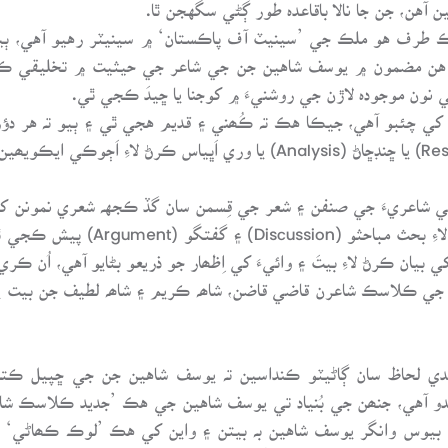
 آهن، جن جا نالا باقاعدہ طور ڳڻي سگهجن ٿا.
هڪ طرف هو ملڪ جي ’سينيٽ آف پاڪستان‘ ۾ سينيٽر رهيو آهي، ٻيو
 هن مضمون ۾ يوسف شاهين جن جي شاعر جي حيثيت ۾ تخليقي ڪم هڪ
 نون موجودہ لاڙن جي روشنيءَ ۾ کوجنا يا ڇيدَ ڪجي ٿي.
 کي چئبو آهي، جيڪا هڪ تہ ڪُھني ۽ قديم هجي ٿي ۽ ٻيو تہ هر دؤر
ڪري، سندس جديد ڪلاسڪ شاعر جي حيث
 بيان ڪرڻ لاءِ بيتَ ۽ وائيءَ کي اِظھار جو ذريعو بڻايو آهي، اُن
جي ڪلاسڪ شاعرن قاضي قاضن، شاھہ ڪريم ۽ شاھہ لطيف جن بيت يا 
مضمون (Context): هتي تنقيدي لحاظ سان ڳاڻيٽو ڪنداسين تہ يوسف شاهين جن جي ڇ
مھون اَچي ويندو آهي، جنھن جي بُنياد تي يوسف شاهين جي هڪ ’جديد ڪلاسڪ 