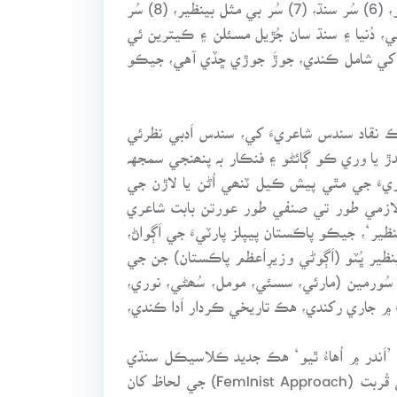
ناليوار شاعري ڪئي آهي. مثال طور: (1) سُر ڪلياڻ، (2) سُر بلال، (3) سُر ڀڳتي، (4) سُر ڪيڏارو، (5) سُر ڄام ٻانڀڻو، (6) سُر سنڌ، (7) سُر بي مثل بينظير، (8) سُر
ڪتاب جي حِصي ’متفرقہ‘ جي سري هيٺ ڪي پنجيتاليھہ (45) کن عنوان ڏيئي، دُنيا ۽ سنڌ سان جُڙيل مسئلن ۽ ڪيترين ئي
 کي شامل ڪندي، جوڙَ جوڙي ڇڏي آهي، جيڪو
هن تہ هڪ نقاد سندس شاعريءَ کي، سندس اَدبي نظرئي
 پڙهندڙ يا وري ڪو ڳائڻو ۽ فنڪار بہ پنھنجي سمجهہ
يءَ جي مٿي پيش ڪيل ٽنھي اُڻن يا لاڙن جي
لازمي طور تي صنفي طور عورتن بابت شاعري
ظير‘، جيڪو پاڪستان پيپلز پارٽيءَ جي اَڳواڻ،
ير ڀُٽو (اَڳوڻي وزيرِاَعظم پاڪستان) جن جي
 سُورمين (مارئي، سسئي، مومل، سُھڻي، نوري،
َ ۾ جاري رکندي، هڪ تاريخي ڪردار اَدا ڪندي،
َندر ۾ اُهاءُ ٿيو‘ هڪ جديد ڪلاسيڪل سنڌي
شاعريءَ جو مثالي نمونو آهي، جنھن کي مواد/صنفن (Text) ، موضوعن/عنوانن ۽ معنائن سان گڏوگڏ سندس صنفي قُربت (Femlnist Approach) جي لحاظ کان