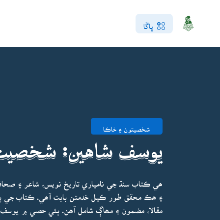
ڀاڱا
شخصيتون ۽ خاڪا
يوسف شاهين: شخصيت،
ھي ڪتاب سنڌ جي نامياري تاريخ نويس، شاعر ۽ ص
۽ ھڪ محقق طور ڪيل خدمتن بابت آھي. ڪتاب جي پھ
مقالا، مضمون ۽ مھاڳ شامل آھن. ٻئي حصي ۾ يوسف 