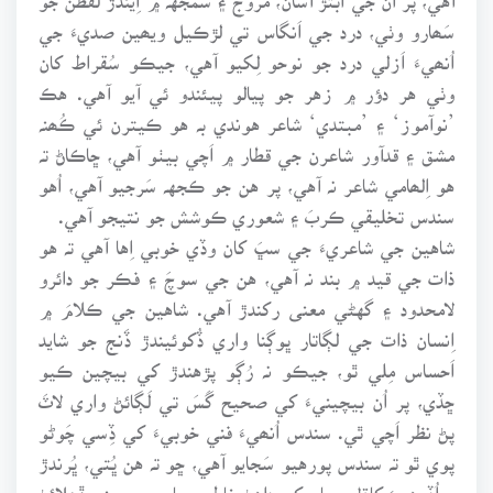
سَھارو وٺي، درد جي اَنگاس تي لڙڪيل ويھين صديءَ جي
اُنھيءَ اَزلي درد جو نوحو لِکيو آهي، جيڪو سُقراط کان
وٺي هر دؤر ۾ زهر جو پيالو پيئندو ئي آيو آهي. هڪ
’نوآموز‘ ۽ ’مبتدي‘ شاعر هوندي بہ هو ڪيترن ئي ڪُھنہ
مشق ۽ قدآور شاعرن جي قطار ۾ اَچي بيٺو آهي، ڇاڪاڻ تہ
هو اِلھامي شاعر نہ آهي، پر هن جو ڪجهہ سَرجيو آهي، اُهو
سندس تخليقي ڪربَ ۽ شعوري ڪوشش جو نتيجو آهي.
شاهين جي شاعريءَ جي سڀَ کان وڏي خوبي اِها آهي تہ هو
ذات جي قيد ۾ بند نہ آهي، هن جي سوچَ ۽ فڪر جو دائرو
لامحدود ۽ گهڻي معنى رکندڙ آهي. شاهين جي ڪلامَ ۾
اِنسان ذات جي لڳاتار ڀوڳنا واري ڏُکوئيندڙ ڏَنج جو شايد
اَحساس مِلي ٿو، جيڪو نہ رُڳو پڙهندڙ کي بيچين ڪيو
ڇڏي، پر اُن بيچينيءَ کي صحيح گَسَ تي لَڳائڻ واري لاٽَ
پڻ نظر اَچي ٿي. سندس اُنھيءَ فني خوبيءَ کي ڏِسي چَوڻو
پوي ٿو تہ سندس پورهيو سَجايو آهي، ڇو تہ هن ڀُتي، ڀُرندڙ
۽ اُڏوهيءَ کاڌل سماج کي ڊاهڻ خاطر سماجي بيچيني ڦھلائڻ