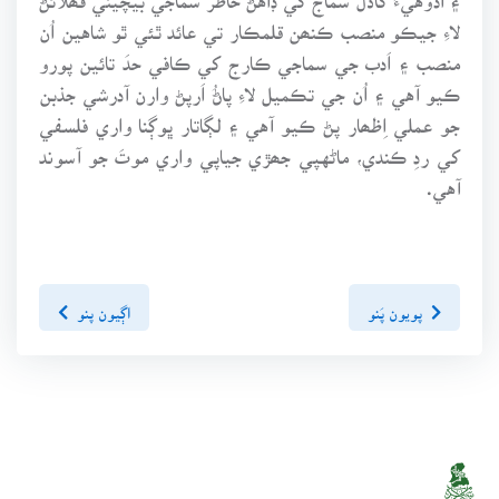
لاءِ جيڪو منصب ڪنھن قلمڪار تي عائد ٿئي ٿو شاهين اُن
منصب ۽ اَدب جي سماجي ڪارج کي ڪافي حدَ تائين پورو
ڪيو آهي ۽ اُن جي تڪميل لاءِ پاڻُ اَرپڻ وارن آدرشي جذبن
جو عملي اِظھار پڻ ڪيو آهي ۽ لڳاتار ڀوڳنا واري فلسفي
کي ردِ ڪندي، ماڻهپي جھڙي جياپي واري موتَ جو آسوند
آهي.
پويون پَنو
اڳيون پنو