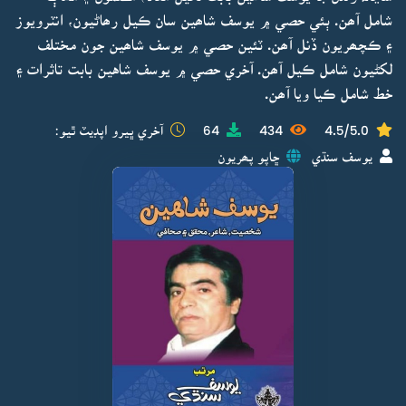
شامل آھن. ٻئي حصي ۾ يوسف شاھين سان ڪيل رھاڻيون، انٽرويوز
۽ ڪچھريون ڏنل آھن. ٽئين حصي ۾ يوسف شاھين جون مختلف
لکڻيون شامل ڪيل آھن. آخري حصي ۾ يوسف شاهين بابت تاثرات ۽
خط شامل ڪيا ويا آھن.
4.5/5.0
434
64
آخري ڀيرو اپڊيٽ ٿيو:
يوسف سنڌي
ڇاپو پھريون