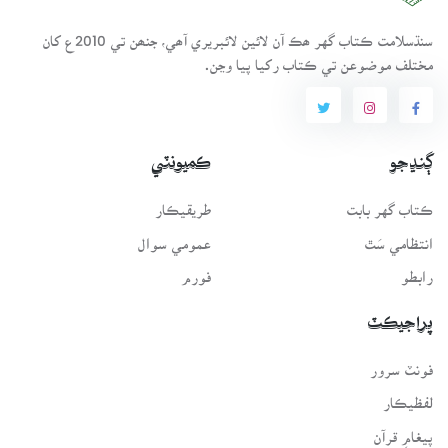
سنڌسلامت ڪتاب گهر ھڪ آن لائين لائبريري آھي، جنھن تي 2010ع کان
مختلف موضوعن تي ڪتاب رکيا پيا وڃن.
ڳنڍجو
ڪميونٽي
ڪتاب گهر بابت
طريقيڪار
انتظامي سَٿ
عمومي سوال
رابطو
فورم
پراجيڪٽ
فونٽ سرور
لفظيڪار
پيغامِ قرآن