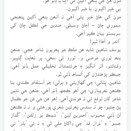
بي خبر اَکيون، با خبر اَکيون.
مون کي هاڻ خبر پئي آهي تہ اُنھن ٻنھي اَکين پنھنجي
سموري ڄاڻ - اَڄاڻ وسيلي، صدين جي لِڪل ڄاڻ کي
سَربستو بيان ڪيو آهي.
’اَندر ۾ اُهاءُ ٿيو!
يوسف شاهين شايد هن ملڪ جو پھريون شاعر هجي، جنھن
بنھہ ٿوري عرصي ۾، ٿورو ئي سھي، پر نھايت ڳنڀير،
وقتائتو، اَثر اَنگيز ۽ جرئتمندانہ تخليقي عمل ڏِنو آهي،
جيڪو پڙهندڙن کي اُتساھہ ڏئي ٿو.
شاهين، ڀٽائيءَ جي گهاڙيٽي ۽ ٻوليءَ جو اَستفادو ڪندي، بنا
ڪنھن نعريبازيءَ جي اُهو ڪجهہ ڏِنو آهي، جنھن جي نئين
شاعر کان توقع ئي نہ هوندي آهي. اِهو هن جي فن جو ڪمال
پڻ چئبو، ڇو تہ سندس پھرئين شعري پورهئي ۾ نہ تہ ڪنھن
اَڻ ڏِٺي محبوب ’اَحمرين لبن‘، ’شمڪ بُو زلفن‘، ’گُداز
جسم‘ ۽ ’دراز قد‘ جي واکاڻ مِلي ٿي ۽ نہ ئي ’بامَ‘ تي
بِيٺل ڪنھن ’دوشيزا‘ جو قصيدو ۽ نہ ئي ڪنھن چُوپيل،