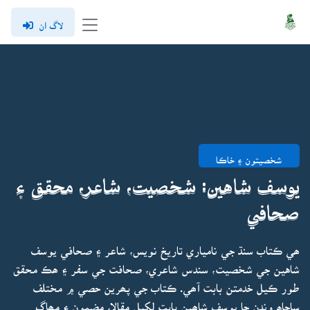
لاگ ان
شخصيتون ۽ خاڪا
يوسف شاهين: شخصيت، شاعر، محقق ۽
صحافي
ھي ڪتاب سنڌ جي نامياري تاريخ نويس، شاعر ۽ صحافي يوسف
شاهين جي شخصيت، سندس شاعري، صحافت جي سفر ۽ ھڪ محقق
طور ڪيل خدمتن بابت آھي. ڪتاب جي پھرين حصي ۾ مختلف
ساڃاھ وندن جا يوسف شاھين بابت لکيل مقالا، مضمون ۽ مھاڳ