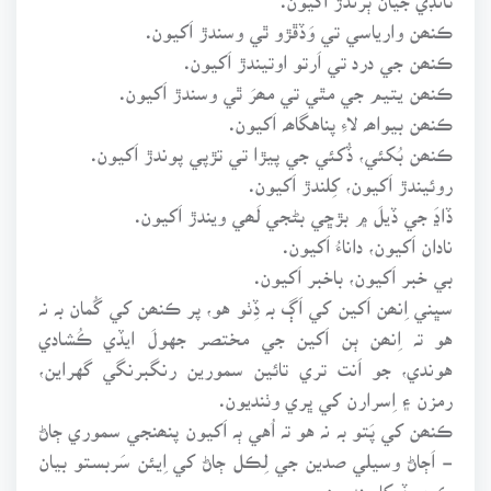
ڪنھن وارياسي تي وَڏڦڙو ٿي وسندڙ اَکيون.
ڪنھن جي درد تي اَرتو اوتيندڙ اَکيون.
ڪنھن يتيم جي مٿي تي مھرَ ٿي وسندڙ اَکيون.
ڪنھن بيواھہ لاءِ پناهگاھہ اَکيون.
ڪنھن بُکئي، ڏُکئي جي پيڙا تي تڙپي پوندڙ اَکيون.
روئيندڙ اَکيون، کِلندڙ اَکيون.
ڏاڍَ جي ڏيلَ ۾ بڙڇي بڻجي لَھي ويندڙ اَکيون.
نادان اَکيون، داناءُ اَکيون.
بي خبر اَکيون، باخبر اَکيون.
سڀني اِنھن اَکين کي اَڳ بہ ڏِٺو هو، پر ڪنھن کي گُمان بہ نہ
هو تہ اِنھن ٻن اَکين جي مختصر جهولَ ايڏي ڪُشادي
هوندي، جو اَنت تري تائين سمورين رنگبرنگي گهراين،
رمزن ۽ اِسرارن کي ڀري وٺنديون.
ڪنھن کي پَتو بہ نہ هو تہ اُهي ٻہ اَکيون پنھنجي سموري ڄاڻ
- اَڄاڻ وسيلي صدين جي لِڪل ڄاڻ کي اِيئن سَربستو بيان
ڪري ڏيکارينديون.