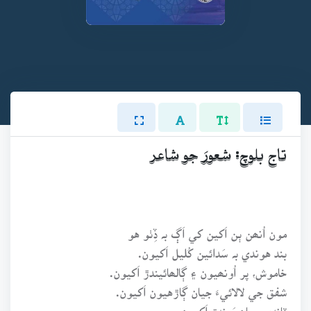
تاج بلوچ: شعورَ جو شاعر
مون اُنھن ٻن اَکين کي اَڳ بہ ڏِٺو هو
بند هوندي بہ سَدائين کُليل اَکيون.
خاموش، پر اُونھيون ۽ ڳالھائيندڙ اَکيون.
شفق جي لالائيءَ جيان ڳاڙهيون اَکيون.
ٽانڊي جيان ٻَرندڙ اَکيون.