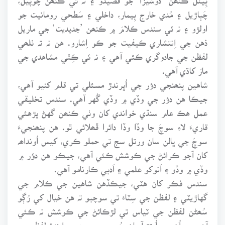
چَٻاڙيل ۽ مُدي خارج بِيمار، داخلي ۽ سَطحي رومانيت جو
اولڙو ۽ نہ ئي سندس ڪلامَ ۾ ڪنھن ’جديديت‘ جي ماريل
ذهن جي اِنتشاري ڪيفيت جو ڪو اِشارو. هن نہ تہ ٺلھي
لفظن جي جادوگري ڪئي آهي ۽ نہ ئي ڪِٿي مشاهدي جي
مارَ کاڌي آهي.
شاهين پنھنجي دؤر جي اُڀرندڙ مسئلي تي قلم کنيو آهي،
جيڪا هن دؤر جي وڏي ۾ وڏي گُهر آهي. سندس تخليقي
عمل هڪ عام سنڌي خواندي کان وٺي ڪنھن گهڻ پڙهئي
قاريءَ لاءِ سوچَ جا وڏا وڏا دائرا ڦھلائي ٿو. هن پنھنجيءَ
سوچَ جي ڀالن سان ورتل سج تي حملو ڪري، کيس اُونداھہ
کان آجو ڪرائڻ جي ڪوشش ڪئي آهي، جيڪو هن دؤر ۾
وڏي ۾ وڏو ۽ اَنوکو علمي ۽ اَدبي ڪارنامو آهي.
سندس فڪر کان هٽي، جيڪڏهن شاهين جي ڪلام جي
گهاڙيٽي ۽ لفظن جي سِٽاءَ تي سوچبو تہ هن خيال کي رُڳو
سُھڻن لفظن جي ٽياس تي لڙڪائڻ جي ڪوشش نہ ڪئي
آهي، پر اُن جي اُبتڙ آسان، مُروج ۽ سمجهہ ۾ اِيندڙ لفظن جو