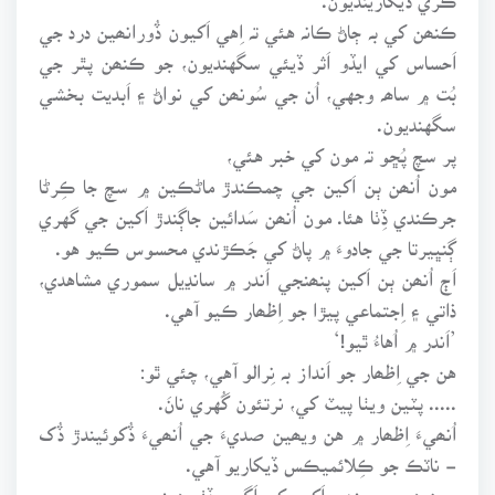
ڪنھن کي بہ ڄاڻ ڪانہ هئي تہ اِهي اَکيون ڏُورانھين درد جي
اَحساس کي ايڏو اَثر ڏيئي سگهنديون، جو ڪنھن پٿر جي
بُت ۾ ساھہ وجهي، اُن جي سُونھن کي نواڻ ۽ اَبديت بخشي
سگهنديون.
پر سچ پُڇو تہ مون کي خبر هئي،
مون اُنھن ٻن اَکين جي چمڪندڙ ماڻڪين ۾ سچ جا ڪِرڻا
جرڪندي ڏِٺا هئا. مون اُنھن سَدائين جاڳندڙ اَکين جي گهري
ڳنڀيرتا جي جادوءَ ۾ پاڻ کي جَڪڙندي محسوس ڪيو هو.
اَڄ اُنھن ٻن اَکين پنھنجي اَندر ۾ سانڍيل سموري مشاهدي،
ذاتي ۽ اِجتماعي پيڙا جو اِظھار ڪيو آهي.
’اَندر ۾ اُهاءُ ٿيو!‘
هن جي اِظھار جو اَنداز بہ نِرالو آهي، چئي ٿو:
..... پٽين ويٺا پيٽ کي، نرتئون گُهري نانَ.
اُنھيءَ اِظھار ۾ هن ويھين صديءَ جي اُنھيءَ ڏُکوئيندڙ ڏُک
- ناٽڪ جو ڪِلائميڪس ڏيکاريو آهي.
مون هن جي ٻنھي اَکين کي اَڳ بہ ڏِٺو هو: