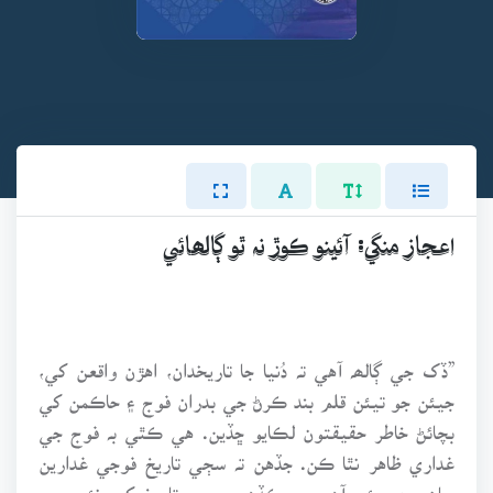
اعجاز منگي: آئينو ڪوڙ نہ ٿو ڳالھائي
”ڏک جي ڳالھہ آهي تہ دُنيا جا تاريخدان، اهڙن واقعن کي،
جيئن جو تيئن قلم بند ڪرڻ جي بدران فوج ۽ حاڪمن کي
بچائڻ خاطر حقيقتون لڪايو ڇڏين. هي ڪٿي بہ فوج جي
غداري ظاهر نٿا ڪن. جڏهن تہ سڄي تاريخ فوجي غدارين
سان ڀري پئي آهي، جيڪڏهن سڄي تاريخ کي نئين سر