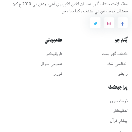
سنڌسلامت ڪتاب گهر ھڪ آن لائين لائبريري آھي، جنھن تي 2010ع کان
مختلف موضوعن تي ڪتاب رکيا پيا وڃن.
ڳنڍجو
ڪميونٽي
ڪتاب گهر بابت
طريقيڪار
انتظامي سَٿ
عمومي سوال
رابطو
فورم
پراجيڪٽ
فونٽ سرور
لفظيڪار
پيغامِ قرآن