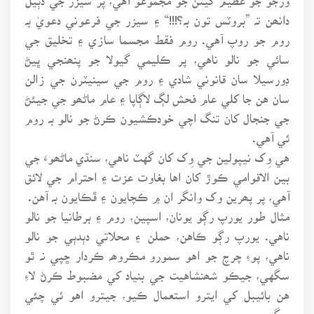
دانھن تہ ”بروٽس تون بہ؟!!!“ ۽ سيزر جي فرعوني دعويٰ بہ
روم جو روپ آهي. روم فقط مجسما سازي ۽ تخليق جي
سائي جو نالو ناهي، پر ڪليمي گيولا جو پنھنجي ڀيڻ
ڊورسيلا سان قانوني شادي ۽ روم جي سينيٽرن جي زالن
سان هن جا کلي عام فحش لڳ لاڳاپا ۽ عام ماڻھو جي جيئڻ
جي جنجال کان تنگ اچي خودڪشيون ڪرڻ جو نالو بہ روم
ئي آهي.
هي وِک نيپولين جي وِک کان گهٽ ناهي، سنڌي ماڻھوءَ جي
بين الاقوامي ڪوڙ کان اها بغاوت عزت ۽ احترام جي لائق
آهي، پر پھرين وک وانگر ان ۾ ڪچايون ۽ ڦڪايون بہ آهن.
مثال طور يورپ رڳو يونان، اسپين، روم ۽ برطانيا جو نالو
ناهي. يورپ رڳو ڪاهن، حملن ۽ محلاتي دٻدٻي جو نالو
ناهي، پوءِ چرچ جو اهو سمورو مڪروھہ ڪردار ڇپي نہ ٿو
سگهي، جيڪو شھنشاهيت جي بنياد کي مضبوط ڪرڻ لاءِ
هن بائيبل کي ايترو استعمال ڪيو، جيترو اهو ئي چئي
سگهيو.