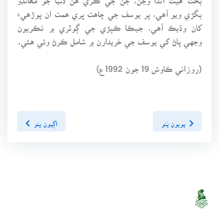
بگڙي ويو آهي، پر يوسف جي چاهت ڀري همت ان پوڙهيءَ
کان وڌيڪ آهي، جيڪا ڪپڙي جي ڳوٿري ۾ ٺڪريون
وجهي پاڻ کي يوسف جي خريدارن ۾ شامل ڪرڻ وئي هئي.
(روزاني ڪاوش 19 جون 1992ع)
پويون پَنو
اڳيون پنو