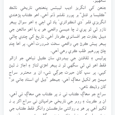
جنھن کي انگريز اديب ليبٽس پنھنجي تاريخي ناٽڪ
”ڪليسا ۾ قتل“ ۾ پورو نقشو ڏنو آهي. اهو ڪتاب پڙهندي
انگريزي فلم ’دي انڪوائري‘ ياد ٿي اچي ۽ اهو سوال ٻيھر
تازو ٿي ٿو پوي تہ ڇا عيسيٰ واقعي هو بہ يا اهو ماڻھن جي
دٻيل بغاوت جو افسانوي ڪردار آهي. تاريخ کي ڇنڊي ڇاڻي
ٻيھر پيش ڪرڻ جي واقعي سخت ضرورت آهي، پر اها ڇنڊ
ڇاڻ پورهيو طلب ڪري رهي آهي.
پوليس ۽ ثقافتن جي بيدردي سان ڪيل تباهي جو ازالو
فقط اهو ئي ٿي سگهي ٿو تہ ٻيھر اهڙي لتاڙ ۽ اجاڙ نہ ٿيڻ
کپي، پر سڀ کان حيرت جوڳي شيءِ ان ۾ محترم سراج
ميمڻ جو لکيل مھاڳ آهي، جيڪو ”ڊبل اي استاد جاني دو“
کان وڌيڪ ناهي.
سراج جو مھاڳ ڪتاب تي نہ پر ڪتاب جي مھاڳ تي آهي،
ان ۾ ڪريٽ ۽ روم جي تاريخي حرامپائن تي سراج اکر بہ نہ
لکيو آهي پر هو بہ روائتي مارڪسٽن وانگر فقط ڪتاب جي
هڪ جملي کي بنياد بڻائي پنھنجي ڳالھہ ڪري ويو آهي ۽