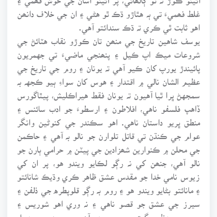
غلط فھميءَ تي ٻہ هٿاڙو ڌڪ ٿو هڻي ۽ ان جي خلاف دانھن
اهو ثابت ٿي ڪري تہ ڌڪ سندائتو آهي.
يوسف شاهين تاريخ جي منھن تان ڪوڙو نقاب هٽائڻ جي
شروعات ميڪ اپ ڪيل ۽ پنھنجي ماضيءَ تي جهمريون
پائيندڙ يورپ کان ڪيو آهي تہ يونان ۽ روم جي تاريخ جي
عظيم الشان نالي ۾ اقتدار ۽ هوس کان سواءِ ٻيو ڪجهہ بہ
سمجهڻ ڀرا ٿيا آهيون تہ يونان فقط هيراڪليش، پيٿاگورس
ڏاهپ فلسفو ناهي، افلاطون ۽ ارسطوءَ جو ادب سائنس ۽
منطق ڀريو داستان ناهي. اهو سڪندر جي کنوڻين وانگر
عوام جي ڪنڌن تي قاتل تلوارن جو نالو بہ آهي ۽ حاڪمن
جي محلن ۾ ڪنوارين شھزادين جي پيٽن ۾ حرامي ٻارن جو
نالو آهي، جنھن کي نہ رڳو لڪايو ويندو هو، پر ان کي
زيوس نامي خدا جو مقدس عشق ظاهر ڪري وڌيڪ شانائتو
۽ مانائتو بڻايو ويندو هو ۽ روم بہ رڳو قلوپطره جي ذلفن ۽
سيرز جي عشق جو قصو ناهي ۽ نہ وري اهو شوريس ۽
ورجو جو عظيم گيتن جو مجموعو آهي، پر سيزر جي دٻيل