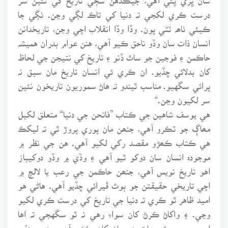
درست ڪري لکجي تہ دنيا کي تاڪ لڳي وڃن. ٺڳي جا
ڪيئي ٺاھہ ٽٽي پون. وڏا وڏا انقلاب اچي وڃن، تاريخدانن
انسان ذات سان وڏو ناحق ڪيو آهي، هنن عوام بدران هميشہ
حاڪمن ۽ فوجين جو ساٿ ڏنو ۽ تاريخ کي نتيجن جي لحاظ
کان بدلائي ڇڏيو. ان ڪري ئي انسان تاريخ مان سبق نہ
پرائي سگهيو. مناسب ٿيندو تہ هاڻ سموريون تاريخون نئين
سر لکيون وڃن.“
هي يوسف شاهين جي ڪتاب ”فاتحن جي دنيا“ متعلق لکيل
مھاڳ جو ٽڪرو آهي، جنھن مان پوري پروڙ ٿي تہ ليکڪ
هي ڪتاب ڪھڙو مقصد رکي لکيو آهي. هن جي نظر ۾
موجودہ انسان سان دوکو ٿيو آهي ۽ وڏي ۾ وڏو دوکيباز
اهو تاريخ نويس آهي، جنھن حاڪمن جي رعب يا لالچ ۾
اچي تاريخي حقيقتن جو ٻوٿ ڦيرائي ڇڏيو آهي. هاڻي هو
اميد ظاهر ٿو ڪري تہ دنيا جي تاريخ کي درست ڪري لکيو
وڃي. ۽ واکاڻ ڪرڻ کان سواءِ رهي نہ ٿو سگهجي تہ اها
اڀري سڀري شروعات هن پاڻ کان ڪئي آهي. هن سنڌي