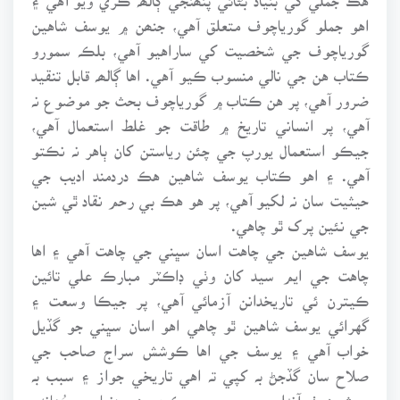
اهو جملو گورياچوف متعلق آهي، جنھن ۾ يوسف شاهين
گورياچوف جي شخصيت کي ساراهيو آهي، بلڪہ سمورو
ڪتاب هن جي نالي منسوب ڪيو آهي. اها ڳالھہ قابل تنقيد
ضرور آهي، پر هن ڪتاب ۾ گورياچوف بحث جو موضوع نہ
آهي، پر انساني تاريخ ۾ طاقت جو غلط استعمال آهي،
جيڪو استعمال يورپ جي چئن رياستن کان ٻاهر نہ نڪتو
آهي. ۽ اهو ڪتاب يوسف شاهين هڪ دردمند اديب جي
حيثيت سان نہ لکيو آهي، پر هو هڪ بي رحم نقاد ٿي شين
جي نئين پرک ٿو چاهي.
يوسف شاهين جي چاهت اسان سڀني جي چاهت آهي ۽ اها
چاهت جي ايم سيد کان وٺي ڊاڪٽر مبارڪ علي تائين
ڪيترن ئي تاريخدانن آزمائي آهي، پر جيڪا وسعت ۽
گهرائي يوسف شاهين ٿو چاهي اهو اسان سڀني جو گڏيل
خواب آهي ۽ يوسف جي اها ڪوشش سراج صاحب جي
صلاح سان گڏجڻ بہ کپي تہ اهي تاريخي جواز ۽ سبب بہ
بحث هيٺ آندا وڃن، جن جي ڪري هن دنيا جو مُھانڊو