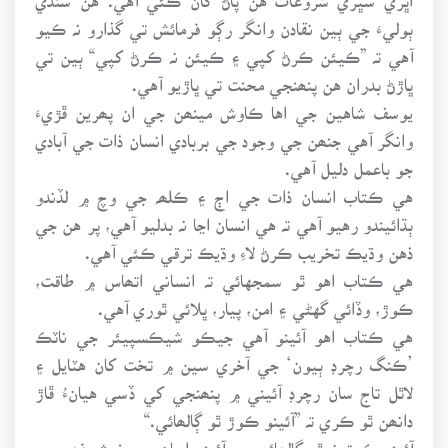
ٻوليءَ جي ٻين نقادن وانگر رڳو فرمائش تي گذارو نہ ڪيو
آهي تہ ”ڪيئن ڪرڻ کپي ۽ ڪيئن نہ ڪرڻ کپي“ ٻين تي
ڀاڙڻ بدران هن پنھنجي محنت تي ڀاڙيو آهي.
يوسف شاهين جي اها ڪاوش مينھن جي ان پھرين ڦڙيءَ
وانگر آهي جنھن جي وجود جي بربادي انسان ذات جي آبادي
جو باعمل دليل آهي.
هي ڪتاب انسان ذات جي اڄ ۽ ڪلھہ جي وچ ۾ لڏندو
ٻڌائيندو رهيو آهي تہ هي انسان اڃا نہ بدليو آهي، پر هن جي
ذهن وڌيڪ تخريب ڪرڻ لاءِ وڌيڪ ترقي ڪئي آهي.
هي ڪتاب اهو ٿو سمجهائي تہ انساني اتھاس ۾ طاقت،
ڪوڙ، وڏائي گهڻي ۽ امن، پيار، ڀلائي ٿوري آهي.
هي ڪتاب اهو آئينو آهي جيڪو شيڪسپيئر جي ناٽڪ
’ڪنگ رچرڊ ٻيون‘ جي آخري سين ۾ تخت کان هٽايل ۽
لاٿل تاج سان رچرڊ آئيني ۾ پنھنجي کي ڏسي هيانءُ ڦاڙ
دانھن ٿو ڪري تہ ”آئينو ڪوڙ ٿو ڳالھائي.“
آئينو ڪوڙ نہ ٿو ڳالھائي، پر آئينو اسان جي خوش فھمي ۽