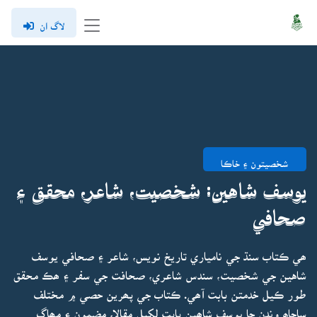
لاگ ان
شخصيتون ۽ خاڪا
يوسف شاهين: شخصيت، شاعر، محقق ۽
صحافي
ھي ڪتاب سنڌ جي نامياري تاريخ نويس، شاعر ۽ صحافي يوسف
شاهين جي شخصيت، سندس شاعري، صحافت جي سفر ۽ ھڪ محقق
طور ڪيل خدمتن بابت آھي. ڪتاب جي پھرين حصي ۾ مختلف
ساڃاھ وندن جا يوسف شاھين بابت لکيل مقالا، مضمون ۽ مھاڳ