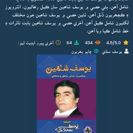
شامل آھن. ٻئي حصي ۾ يوسف شاھين سان ڪيل رھاڻيون، انٽرويوز
۽ ڪچھريون ڏنل آھن. ٽئين حصي ۾ يوسف شاھين جون مختلف
لکڻيون شامل ڪيل آھن. آخري حصي ۾ يوسف شاهين بابت تاثرات ۽
خط شامل ڪيا ويا آھن.
4.5/5.0
434
64
آخري ڀيرو اپڊيٽ ٿيو:
يوسف سنڌي
ڇاپو پھريون