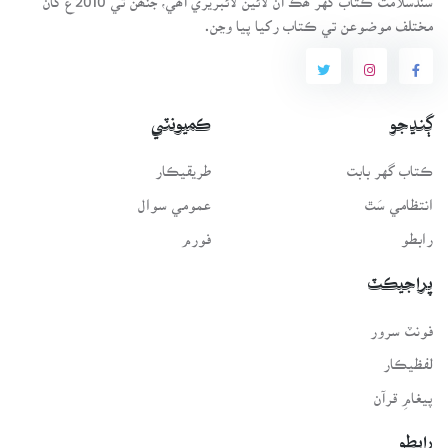
مختلف موضوعن تي ڪتاب رکيا پيا وڃن.
ڳنڍجو
ڪميونٽي
ڪتاب گهر بابت
طريقيڪار
انتظامي سَٿ
عمومي سوال
رابطو
فورم
پراجيڪٽ
فونٽ سرور
لفظيڪار
پيغامِ قرآن
رابطو