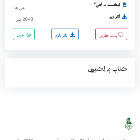
ٽيڪسٽ ۾ آھي؟
جي ھا
لاٿو ويو
2043 ڀيرا
ڊائونلوڊ
خريد
پسند ڪريو
ڪتاب ۾ ٽِڪليون
سنڌسلامت ڪتاب گهر ھڪ آن لائين لائبريري آھي، جنھن تي 2010ع کان