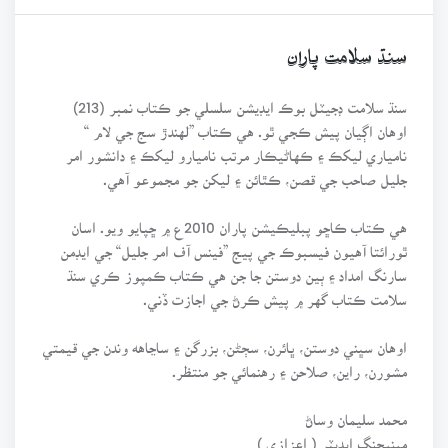
سنڌ سلامت پاران
سنڌ سلامت ڊجيٽل بوڪ ايڊيشن سلسلي جو ڪتاب نمبر (213)
اوهان اڳيان پيش ڪجي ٿو. هي ڪتاب ”لهندڙ سج جي لام “
نامياري ليکڪ ۽ ڪهاڻيڪار مرتب ناميارو ليکڪ ۽ دانشور امر
جليل صاحب جي قصن، ڪٿائن ۽ ليکن جو مجموعو آهي.
هي ڪتاب ڪاڇو پبليڪيشن پاران 2010ع ۾ ڇپايو ويو. اسان
ٿورائتا آهيون فيسبوڪ جي پيج ”فينس آف امر جليل“ جي ايڊمن
سارنگ امداد ۽ ٻين دوستن جا جن هي ڪتاب ڪمپوز ڪري سنڌ
سلامت ڪتاب گهر ۾ پيش ڪرڻ جي اجازت ڏني.
اوهان سڀني دوستن، ڀائرن، سڄڻن، بزرگن ۽ ساڃاهه وندن جي قيمتي
مشورن، راين، صلاحن ۽ رهنمائي جو منتظر.
محمد سليمان وساڻ
مينيجنگ ايڊيٽر ( اعزازي )