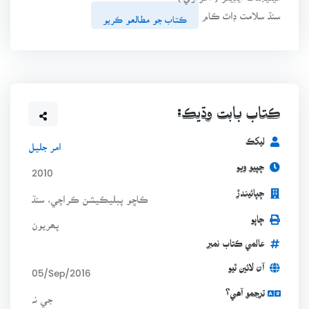
سنڌ سلامت ڊاٽ ڪام
ڪتاب جو مطالعو ڪريو
ڪتاب بابت وڌيڪ:
ليکڪ
امر جليل
ڇپيو ويو
2010
ڇپائيندڙ
ڪاڇو پبليڪيشن ڪراچي، سنڌ
ڇاپو
پھريون
عالمي ڪتاب نمبر
آن لائين ٿيو
05/Sep/2016
ترجمو آھي؟
جي نہ