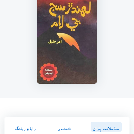
سنڌسلامت پاران
ڪتاب ۾
رايا ۽ ريٽنگ