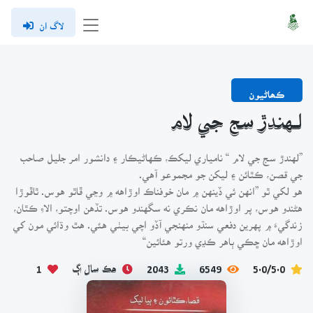
لاگ ان
ڪھاڻيون
لـهندڙ سج جي لام
”لهندڙ سج جي لام “ نامياري ليکڪ، ڪهاڻيڪار ۽ دانشور امر جليل صاحب
جي قصن، ڪٿائن ۽ ليکن جو مجموعو آهي.
هو لکي ٿو ”انهن ئي ڏينهن ۾ مان خوفناڪ اوڙاهه ۾ وڃي ڦاٿو هوس. ٿاڦوڙا
هڻندو هوس، پر اوڙاهه مان نڪري نه سگهندو هوس. تڏهن اوچتو، الاءِ ڪٿان،
زندگيءَ ۾ پهرين دفعي سنڌو منهنجي آڏو اچي بيٺي هئي. هٿ وڌائي مون کي
اوڙاهه مان ڇڪي ٻاهر ڪڍي ورتو هئائين“
5.0/5.0
6549
2043
هڪ سال اڳ
1