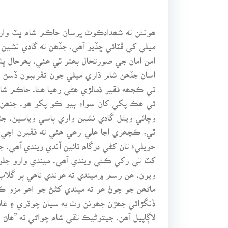
ھونئن ته شھدادڪوٽ ڀرسان حاڪم شاھ ڀٽ واري 
ميلي کي ڦٽائي ڇڏيو آھي. جڏھن ته گادي نشين
امن امان جي صورتحال بھتر ٿي ھئي. بھرحال ڀٽ
اسان جڏھن شام ڌاري ميلي جون تقريبون ڏسڻ ل
ئي ھڪ پکي کان سواءِ ٻيو ڪو پکو ھو. جنھن 
وڇائي ويٺل گادي نشين واري پاسي وياسين.
ٿي، ڪچھري اڃا ھلي رھي ھئي ته فقيرن اچي ٻ
حويليءَ تان کڻي درگاھ تائين آندي ويندي آھ
کٽ تي رکي ڪئي ويندي آھي. ميندي وارو جلوس
ويون. ھن رسم ۾ميندي ته ھوندي ناھي پر گلاب 
ماڻھن جو چوڻ ھو ته ميندي کڻڻ جو اھو مزو 
ڏنگڙائي جھڙن جھونن وٽ به سيان چوڌري ۽ غلام
لاڳاپيل آھن. جيتوڻيڪ تقي شاھ چواڻي ته ”ھاڻ 
حرڪتون ڪندڙ ٻروچن لاءِ ٻڌائن ٿا ته اھي سيان