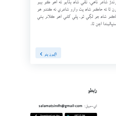
 ٿا ته حاڪم شاھ پٽ وارو شاعري نه ڪندو ھو
ڪم شاھ جو لڳي ٿو. ڀلي کڻي اھو ڪلام ٻئي
ليندا اچن ٿا.
اڳيون پنو
رابطو
اي-ميل:
salamatsindh@gmail.com