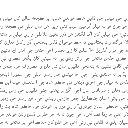
جي ميلي جي ڏاڍي ھاڪ ھوندي ھئي. پر ڪجھه سالن کان ميلي ۾ اھو
 جو چوڻ ھو ته ميلو گرمين سبب ڦٽي ويو. ھن سال ميلي تي ڪجھه رش
ائيءَ جي ميلي کان اڳ لڳندڙ ھن ڏورانھين علائقي واري ميلي ۾ ماڻھ
اءِ درگاھ وٽ پھتاسين ته ھڪ نوجوان فقير پنھنجي آڏو رکيل نغارن 
تي ڪجھه فقير ڌمالڙي ھڻي رھيا ھئا. حاڪم شاھ جي مزار گذريل 14 سالن کا زير تعم
ڪري جڏھن ماڻھن جي رش وڌي پي ته سڀني کان پگھر نڪري ٿي ويا.
 جتي گادي نشين ته پنھنجي فقيرن سان ئي ملڻ ۾ مصروف ھو. جن
ڌايو ته ميندي پٽي اچي اھا ميندي جي رسم ميلي جي سمورا ڏينھن
ي. جڏھن ته ميلي جي آخري ڏينھن تي حاڪم شاھ جي استعمال ھيٺ آيل 
 دھلن ۽ شرنائين سان اچي اڱڻ ۾ پھتو. جتي فقيرن جي رش وڌنڌي 
جي پاڻيءَ سان ڇڻڪاريل چادر چاڙھي ويندي آھي. ھن رسم جي وڊيو ت
ڪٿي، جيڪو ”سيان چوڌري“ واري دور ۾ ھوندو ھو. حاڪم شاھ ڀٽ وار
 علي جا وڏا قصا آھن. اھي چون ٿا ته اھو جلوس ڏسڻ وٽان ھوندو ھ
سيان ايڏي ته ٿلھي ٿي وئي آھي جو ھلڻ کان ھلاڪ آھي پر ماڻھو ته 
 جي حفاظت ڪنھن سياسي ليڊر جيان ڪندا ھئا ۽ ھوءَ ڳائيندي پوري ا