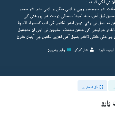
ڻ ئي لکي ٿو ته :
افت نٿو سمجھيو وڃي ۽ ادبي حلقن ۾ ادبي ڪم نٿو مڃيو
خليق ٿيل آھن. صفا ”جيد“ صحافي دوست ھن پورھئي کي
ته اصل تي وڏي اديبن انھن لکڻين کي ادب کانسواءِ الاءِ ڇا
بدالقادر جوڻيجي کي جنھن مختلف اسٽيجن تي اچي ان منجھيل
 ان جو جٿي ڪٿي ڌاڪو ڄميل آھي اھڙين لکڻين جي آجيان ڪرڻ
اپڊيٽ ٿيو:
نثار کوکر
ڇاپو پھريون
و
فُل اسڪرين
وارو