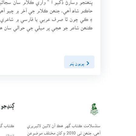
حاڪم شاھ آھي. جنھن ڪلام جي آخر ۾ چيو آھي 
۽ ڪي چون ٿا صرف عربي يا فارسي ۾ شاعري ڪ
ڪنھن شاعر جو ھجي پر ميلي جي حوالي سان ھيء
پويون پَنو
ڳنڍجو
سنڌسلامت ڪتاب گهر ھڪ آن لائين لائبريري
ڪتاب گهر
آھي، جنھن تي 2010ع کان مختلف موضوعن
انتظامي 