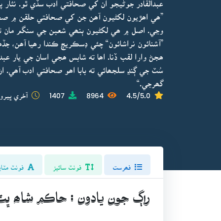
عبدالقادر جوڻيجو ان کي صحافتي ادب سڏي ٿو. نثار پا
”ھي اھڙيون لکڻيون آھن جن کي صحافتي حلقن ۾ صح
وڃي. اصل ۾ ھي لکڻيون ٻنھي شعبن جي سنگم مان ت
”آشنائون نراشائون“ چئي ڊسڪريچ ڪندا رھيا آھن، جڏھن 
ھجڻ وارا لقب ڏنا. اھا ته شابس ھجي اسان جي يار ع
سُٽ جي ڳنڍ سلجھائي ته بابا اھو صحافتي ادب آھي.
گھرجي.“
4.5/5.0
8964
1407
آخري ڀيرو 
فھرست
فونٽ سائيز
فونٽ مٽاي
راڳ جون يادون : حاڪم شاھ ڀٽ 