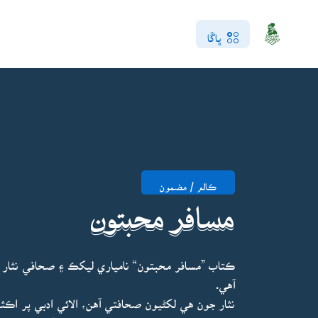
ڀاڱا
ڪالم / مضمون
مسافر محبتون
ڪتاب ”مسافر محبتون“ نامياري ليکڪ ۽ صحافي نثار
آهي.
نثار جون هي لکڻيون صحافتي آهن، الائي ادبي پر اڪث