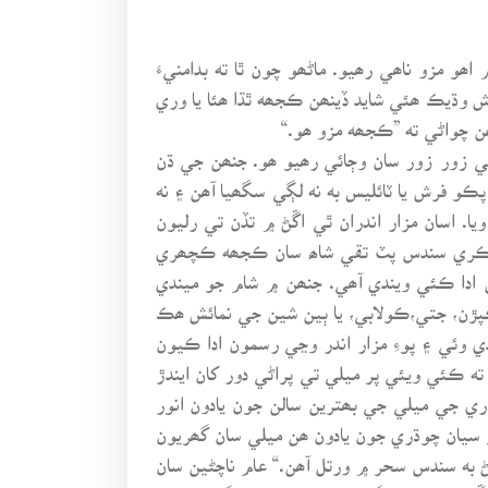
 مزو ناھي رھيو. ماڻھو چون ٿا ته بدامنيءَ
 وڌيڪ ھئي شايد ڏينھن ڪجھه ٿڌا ھئا يا وري
ن چواڻي ته ”ڪجھه مزو ھو.“
کي زور زور سان وڄائي رھيو ھو. جنھن جي ڌن
ير آھي جنھن جي اندر اڃا تائين پڪو فرش يا ٽائليس به نه لڳي سگھيا آھن ۽ نه
 اسان مزار اندران ٿي اڱڻ ۾ تڏن تي رليون
ھن ڪري سندس پٽ تقي شاھ سان ڪجھه ڪچھري
 ادا ڪئي ويندي آھي. جنھن ۾ شام جو ميندي
ڪپڙن، جتي،ڪولابي، يا ٻين شين جي نمائش ھڪ
وئي ۽ پوءِ مزار اندر وڃي رسمون ادا ڪيون
ه ڪئي ويئي پر ميلي تي پراڻي دور کان ايندڙ
ي جي ميلي جي بھترين سالن جون يادون انور
و سيان چوڌري جون يادون ھن ميلي سان گھريون
ڄڻ به سندس سحر ۾ ورتل آھن.“ عام ناچڻين سان
ڱڻ مان پئسا اوڳاڙيندي وتندي ھئي. گادي نشين