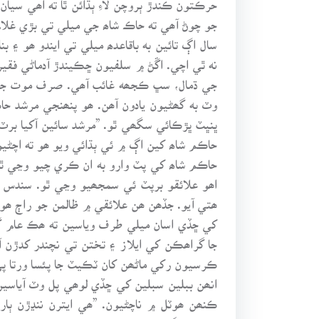
جو چوڻ آھي ته حاڪ شاھ جي ميلي تي بڙي غلام
سال اڳ تائين به باقاعدھ ميلي تي ايندو ھو 
نه ٿي اچي. اڱڻ ۾ سلفيون ڇڪيندڙ آدماڻي فقير 
جي ڌمال، سڀ ڪجھه غائب آھي. صرف موت جي کو
وٽ به گھڻيون يادون آھن. ھو پنھنجي مرشد 
ڀنڀٽ ڀڙڪائي سگھي ٿو. ”مرشد سائين آکيا برٽ 
حاڪم شاھ کين اڳ ۾ ئي ٻڌائي ويو ھو ته اچڻيو
حاڪم شاھ کي پٽ وارو به ان ڪري چيو وڃي ٿو 
اھو علائقو برپٽ ئي سمجھيو وڃي ٿو. سندس گھ
ھتي آيو. جڏھن ھن علائقي ۾ ظالمن جو راڄ ھون
کي ڇڏي اسان ميلي طرف وياسين ته ھڪ عام ڳوٺ
جا گراھڪن کي ايلاز ۽ تختن تي نچندر کدڙن 
ڪرسيون رکي ماڻھن کان ٽڪيٽ جا پئسا ورتا پي و
انھن ببلين سبلين کي ڇڏي لوھي پل وٽ آياسين
ڪنھن ھوٽل ۾ ناچڻيون. ”ھي ايترن ننڍڙن ٻار
ناچڻيون گولا ٻاري ڇيرون ٻڌي يا ٽيپ رڪارڊر