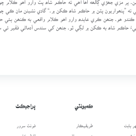
ته ”پنھواريون پٽن ۾ حاڪم شاھ ڪکن ۾.“ گادي نشينن مان ڪي چون
ندو ھو. جنھن ڪري عابدھ وارو اھو ڪلام واقعي به ڪنھن ٻئي حا
ُ حاڪم شاھ به ڪکن ۾ لڳي ٿو. جنھن کي سندس آدماڻي فقير ئي سنڀا
ڪميونٽي
پراجيڪٽ
 بابت
طريقيڪار
فونٽ سرور
سَٿ
عمومي سوال
لفظيڪار