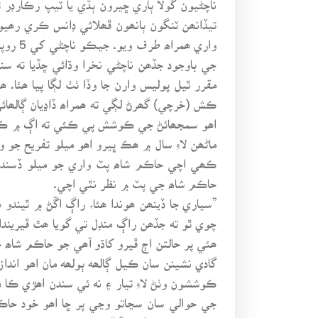
تيڏانھن ٽنگون ٻانھون ڦھلائي ڊانس ڪري رھي
واري 
جي باوجود جڏھن ناچڻي نخرا وڌائي ڇڏيا ته
مقرر ٿيل پوليس وارن جا وڏا ٺٺ لڳا پيا ھئ
ڪش (خرچي) گھرڻ لڳي ته ھمراھ ڏاڍيان ڳالھائي
اھو سمجھائڻ جي ڪوشش پي ڪئي ته اڳ ۾ ڪڏھن م
ماڻھن لاءِ سال ۾ ھڪ ڀيرو اھو ميلو تفريح جو
ڪھي اچي حاڪم شاھ پٽ واري جو ميلو ڏسندا ھئ
حاڪم شاھ جي پٽ ۾ نظر نٿي اچي.
”سياري جا ڏينھن ھوندا ھئا، راڳ اڱڻ ۾ ٿيندو
چوي ٿو ته جڏھن راڳ منڊل تي گويا ھٿ ڦيريندا 
ھئي پر حالتن اڄ ڦيرو کاڌو آھي جو حاڪم شاھ ج
گادي نشينن سان ڪيل ڳالھه ٻولھه مان اھو اند
ڪوششون وٺڻ لاءِ تيار ۽ نه ئي سندن اھڙي ڪا
جي حوالي سان سڃاتو وڃي پر ڇا اھو خود حاڪم
پنھنجو وسارڻ ڏکيو آ “ واري ڪلام سان سڃاڻين