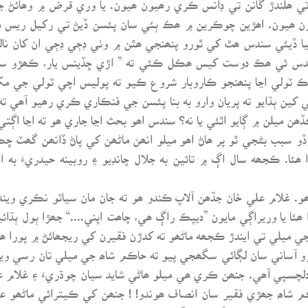
ون ھيون. اھڙين چوڪرين ۾ ھڪ ٻئي سان پئسن ڏيڻ تي رکيل ريس به 
ھمراھ طرف ويو. جيڪو ناچڻي کي 5 روپيا ڏيئي سندس ھٿ کي ٿورو پنھنجي ھٿن ۾ وٺي ڊڄي
 سندس ئي ھڪ دوست کيس ھڪل ڪئي ته ” اڙي ڇڏينس يار، ڪھڙو سڀاڻ
ا. ھڪ ٽولي اڃا پنھنجو ڪاروبار شروع ڪيو ته پوليس اچي ٽولي ج
 کين ٻڌايو ته پريان وارو به بنا پئسن جي فنڪاري ڪري رھيو آھي ته
يلن ۾ ڳايو اٿئي يا نه؟ سندس اھو بحث اڃا جاري ھو ته اڃا اڳتي 
 وڏو سبب بڻجي ٿو پر ھاڻ اھو ميلو انھن ماڻھن کي پاڻ ڏانھن گھٽ 
ا. ڪجھه سال اڳ ۾ تائين به جلال چانڊيو ۽ روبينه حيدريءَ به اچ
 ھو. غلام علي خان جڏھن آلاپ ڪندو ھو ته جان مان سياٽو نڪري وين
ھئا يا وريراڳي مايون ”ديپڪ راڳ ھي، چاھت اپني....“ جھڙا ٻول ٻڌائي
ي ميلي تي ايندڙ ڪجھه ماڻھو ته کدڙن فقيرن کي ريجھائڻ ۾ پورا ھو
ازو آساني سان لڳائي سگھجي پيو ته حاڪم شاھ جي ميلي تان رسي وي
 دلچسپي آھي. جنھن ڪري ھي ميلو ھاڻي شايد سيان چوڌريءَ ۽ غلام ع
 شاھ جھڙي فقير سان انصاف ھوندو! ! جنھن کي ڪيترائي ماڻھو عا
. پر مزي جھڙي ڳالھه اھا آھي ته حاڪم شاھ پٽ وارو اھو ڪلام چون