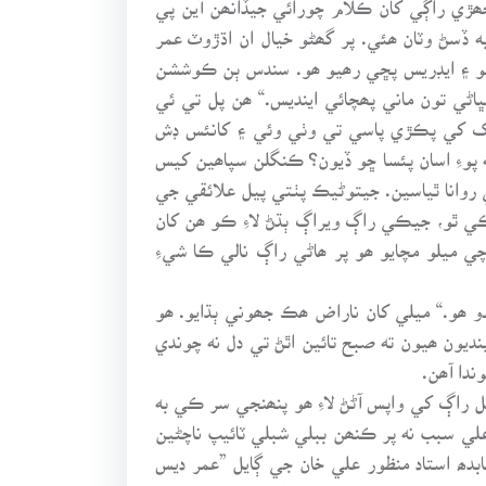
ڏسڻ وٽان ھئي. پر گھڻو خيال ان اڌڙوٽ عمر
 ڊڄي ان کان نالو ۽ ايڊريس پڇي رھيو ھو. سندس ٻن ڪوششن
ي تون ماني پھچائي اينديس.“ ھن پل تي ئي
ي مک کي پڪڙي پاسي تي وٺي وئي ۽ کانئس ڊش
 پوءِ اسان پئسا ڇو ڏيون؟ ڪنگلن سپاھين کيس
روانا ٿياسين. جيتوڻيڪ پٺتي پيل علائقي جي
ڇڪي ٿو، جيڪي راڳ ويراڳ ٻڌڻ لاءِ ڪو ھن کان
ي ميلو مچايو ھو پر ھاڻي راڳ نالي ڪا شيءِ
دو ھو.“ ميلي کان ناراض ھڪ جھوني ٻڌايو. ھو
نديون ھيون ته صبح تائين اٿڻ تي دل نه چوندي
ندا آھن.
ل راڳ کي واپس آڻڻ لاءِ ھو پنھنجي سر ڪي به
لي سبب نه پر ڪنھن ببلي شبلي ٽائيپ ناچڻين
بدھ استاد منظور علي خان جي ڳايل ”عمر ديس
دڙ شاعر ناھي، تقي شاھ ٻڌايو ته اھو ڪو ٻيو