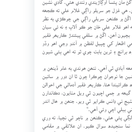
ن. ھي غزل جو سريلو راڳي غلام علي ته ڪجھه
جي اڱڻ ۾ ڪنھن سريلي راڳي جي چوڪڙي به نظر
ه اھو غلام علي خان جو ڪو آلاپ ۽ نه ئي سيان
چيون آھن. اڱڻ ۾ سلفي پيئندڙ ڪاريھر فقير
 اظھار کي ڇپيل لفظن ۾ آندو وڃي اھو وڏو
 برانچ ۽ ٽرين بابت چوي ٿو ته اھي ٻئي شيون
 آبادي ٿي آھي. تنھن ھوندي به عام ڏينھن ۾
ين جا نوجوان ڇوڪرا چون ٿا ان دور ۾ سائين
رائيندا ھئا. ڪاريھر فقير آدماڻي جي احوالن
گيھه ۾ ڄمي اڇيون ٿي ويل مٺايون، دڪاندارن
ج تي ڊانس ڪرايو ٿي ويو. جنھن ۾ ھال اندر
تي ببلي اچي وئي آھي.“
لڳي پئي ھئي. ڪنھن ۾ ناچو ٿي نچيا، ته وري
 نما سنجيده سوال ڪيو. ان علائقي ۾ مقامي
جھڙي راڳي کان ڪلام چورائي جيڏانھن آين پي