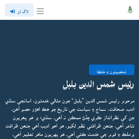
لاگ ان
شخصيتون ۽ خاڪا
رئيس شمس الدين بلبل
مرحوم رئيس شمس الدين ”بلبل“ جون مثالي خدمتون، اسانجي سنڌي
ادب، صحافت، سماج ۽ سياست جي تاريخ جو هڪ اهڙو حصو آهن،
جن کي نظرانداز ڪري ڇڏڻ ممڪن نہ آهي. سنڌيءَ ۾ هو پھريون
شاعر آهي، جنھن ظرافتي نظم لکيو. هو اھو اديب آهي جنھن ظرافت
۾ملڪ ۽ قوم جي خدمت ڪئي آهي. هو پهريون ماهر تعليم آهي،