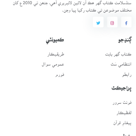
سنڌسلامت ڪتاب گهر ھڪ آن لائين لائبريري آھي، جنھن تي 2010ع کان
مختلف موضوعن تي ڪتاب رکيا پيا وڃن.
ڳنڍجو
ڪميونٽي
ڪتاب گهر بابت
طريقيڪار
انتظامي سَٿ
عمومي سوال
رابطو
فورم
پراجيڪٽ
فونٽ سرور
لفظيڪار
پيغامِ قرآن