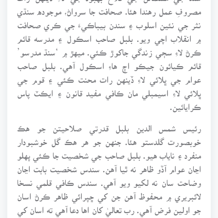
مصروفِ عمل رهندا هئا. صحافت جا سرواڻ، موجوده سنڌي
نثر جي نئين اسلوب ۽ سندن بيباڪيءَ جي ڪري صحافت
۾ انقلاب اچي ويو. بلبل صاحب اسڪول ۽ مدرسه قائم
ڪرڻ لاءِ سڄي زندگي جاکوڙ ڪئي. ميهڙ ۾ ‘سنڌ مدرسو’
قائم ڪيائون جيڪو اڄ هاءِ اسڪول آهي. بلبل صاحب
عوام جي ڀلائي لاءِ ڏينهن رات محنت ڪئي ۽ قوم جي
ڀلائي لاءِ اسيمبلي مان ڪافي مفيد قانون ۽ ايڪٽ پاس
ڪرايائين.
رئيس شمس الدين بلبل قدرتي صلاحيتن جو هڪ
خوبصورت گلدستو هئا. جنهن جو هر هڪ گل خوشبودار
منفرد ۽ ناياب هيو. بلبل صاحب جي شخصيت جا ڪئي پهلو
اڃان عوام آڏو ظاهر نه ٿيا آهن. سندس شخصيت بابت اڃان
وضاحت سان نه لکيو ويو آهي. سندس ڪافي قلمي نسخا
لائبريري ۾ محفوظ آهن جن کي ڇپرائي ظاهر ڪرڻ اسان
جو اولين فرض آهي. رب تعاليٰ کان اها دعا آهي ته اسان کي