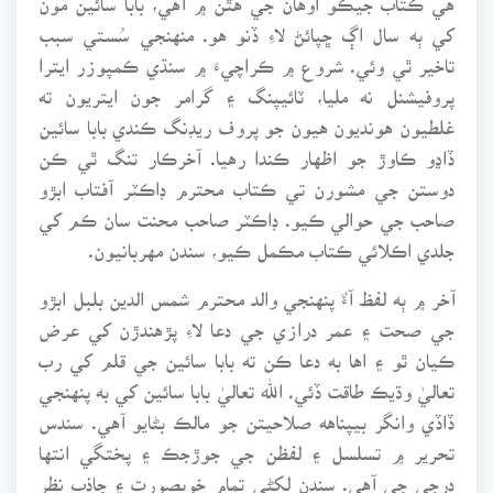
کي ٻه سال اڳ ڇپائڻ لاءِ ڏنو هو. منهنجي سُستي سبب
تاخير ٿي وئي. شروع ۾ ڪراچيءَ ۾ سنڌي ڪمپوزر ايترا
پروفيشنل نه مليا، ٽائيپنگ ۽ گرامر جون ايتريون ته
غلطيون هونديون هيون جو پروف ريڊنگ ڪندي بابا سائين
ڏاڍو ڪاوڙ جو اظهار ڪندا رهيا. آخرڪار تنگ ٿي ڪن
دوستن جي مشورن تي ڪتاب محترم ڊاڪٽر آفتاب ابڙو
صاحب جي حوالي ڪيو. ڊاڪٽر صاحب محنت سان ڪم کي
جلدي اڪلائي ڪتاب مڪمل ڪيو، سندن مهربانيون.
آخر ۾ ٻه لفظ آءٌ پنهنجي والد محترم شمس الدين بلبل ابڙو
جي صحت ۽ عمر درازي جي دعا لاءِ پڙهندڙن کي عرض
ڪيان ٿو ۽ اها به دعا ڪن ته بابا سائين جي قلم کي رب
تعاليٰ وڌيڪ طاقت ڏئي. الله تعاليٰ بابا سائين کي به پنهنجي
ڏاڏي وانگر بيپناهه صلاحيتن جو مالڪ بڻايو آهي. سندس
تحرير ۾ تسلسل ۽ لفظن جي جوڙجڪ ۽ پختگي انتها
درجي جي آهي. سندن لکڻي تمام خوبصورت ۽ جاذب نظر