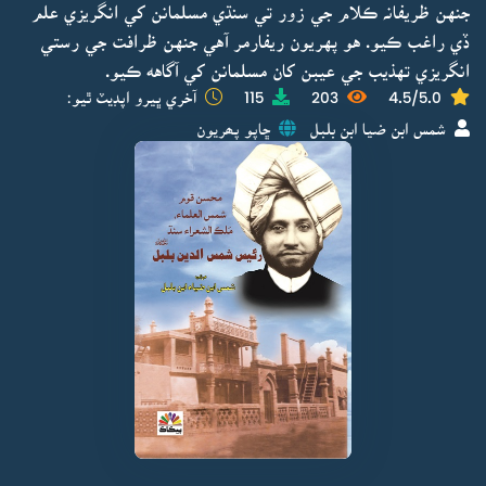
جنهن ظريفانہ ڪلام جي زور تي سنڌي مسلمانن کي انگريزي علم
ڏي راغب ڪيو. هو پهريون ريفارمر آهي جنهن ظرافت جي رستي
انگريزي تهذيب جي عيبن کان مسلمانن کي آگاهه ڪيو.
4.5/5.0
203
115
آخري ڀيرو اپڊيٽ ٿيو:
شمس ابن ضيا ابن بلبل
ڇاپو پھريون