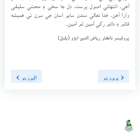
آهي. انتهائي اصول پرست، دل جا سخي ۽ محنتي سليقي
وارا آهن. خدا تعاليٰ سندن سايو اسان جي سرن تي هميشه
قائم ۽ دائم رکي آمين ثم آمين.
پروفيسر ڊاڪٽر رياض الدين ابڙو (بلبل)
پويون پَنو
اڳيون پنو