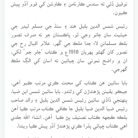
توفيق ڏئي ته سندس ڪارنامن ۽ ڪاوشن کي قوم آڏو پيش
ڪيون.
رئيس شمس الدين بلبل هند ۽ سنڌ جي مسلم ليڊر جي
حيثيت سان ڄاتو وڃي ٿو. پاڪستان جو نه صرف تصور
بلڪ مسلمانن لاءِ جدا ملڪ جي گُهر، علام اقبال رح جي
تصور کان گهڻو پهريان 1918ع ۾ ڪتاب ‘جامِ جم’ لکي،
ان ۾ واضح نموني سان چيائين ته اسان کي الڳ ملڪ
گهرجي.
بابا سائين هن ڪتاب کي محنت ڪري مرتب ڪيو آهي.
جيڪو يقينن پڙهندڙن کي وڻندو. بابا سائين شمس ابن ضيا،
پنهنجي ڏاڏي سائين رئيس شمس الدين بلبل ۽ والد صاحب
رئيس ضيا الدين ضيا بلبل جا ڪافي ڪتاب مرتب ڪيا آهن
بلڪه ڪجهه ڪتاب تصنيف پڻ ڪيا آهن. انشاءَ الله جلدي
اهي ڪتاب ڇپائي پڌرا ڪري پڙهندڙ آڏو پيش ڪيا ويندا.
هي ڪتاب جيڪو اوهان جي هٿن ۾ آهي، بابا سائين مون