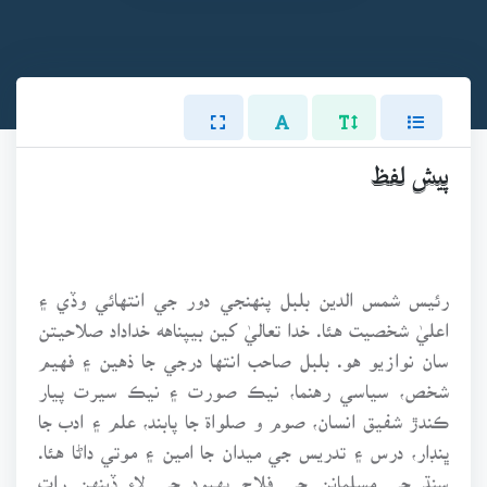
پيش لفظ
رئيس شمس الدين بلبل پنهنجي دور جي انتهائي وڏي ۽
اعليٰ شخصيت هئا. خدا تعاليٰ کين بيپناهه خداداد صلاحيتن
سان نوازيو هو. بلبل صاحب انتها درجي جا ذهين ۽ فهيم
شخص، سياسي رهنما، نيڪ صورت ۽ نيڪ سيرت پيار
ڪندڙ شفيق انسان، صوم و صلواة جا پابند، علم ۽ ادب جا
ڀنڊار، درس ۽ تدريس جي ميدان جا امين ۽ موتي داڻا هئا.
سنڌ جي مسلمانن جي فلاح بهبود جي لاءِ ڏينهن رات