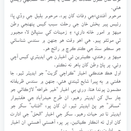
هئي.
مرحوم آفنديءَجي وفات کان پوءِ، مرحوم بلبل جي وڏي ڀاءُ
رئيس پير بخش خان جي رحلت سبب کيس پنهنجي وطن
ميهڙ ۾ امور خانه داريءَ ۽ زمينات کي سنڀالڻ لاءِ مجبور
ٿي موٽڻو پيو. هي اهو وقت هو جنهن ۾ سندس شناسائي
جو سڪو سنڌ جي ڪنڊ ڪرڇ ۾ رائج هو.
ميهڙ ۾ رهندي، ڪيترين ئي اخبارن جي ايڊيٽري کيس آڇي
وئي، پر پاڻ وطن کان ٻاهر نه نڪتو.
اول هڪ هندڪي اخبار “ڪراچي گزيٽ” جو ايڊيٽر ٿيو، جا
هفتي ۾ ٻه ڀيرا شايع ٿيندي هئي، جنهن ۾ سندس ظريفانه
مضمون پوندا هئا، وري ٻي اخبار “خير خواهه” لاڙڪاڻي جو
چار سال کن ايڊيٽر رهيو، ان طرح حيدرآباد جي هفتيوار
“مسافر” جو پڻ ايڊيٽر ٿيو. ان کان پوءِ “آفتاب” سکر جو
ايڊيٽر تا دم حيات رهيو. سکر جي اخبار “الحق” جي ادارت
کان اول ته انڪار ڪيائين، پر پوءِ آهستي آهستي ان اخبار
جي ادارت به سندس ذمي ٿي ويئي.