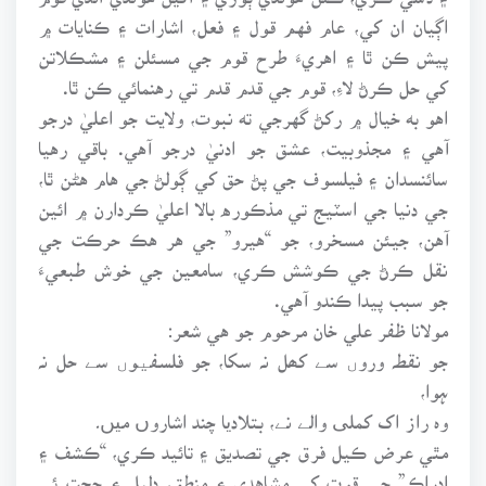
اڳيان ان کي، عام فهم قول ۽ فعل، اشارات ۽ ڪنايات ۾
پيش ڪن ٿا ۽ اهريءَ طرح قوم جي مسئلن ۽ مشڪلاتن
کي حل ڪرڻ لاءِ، قوم جي قدم قدم تي رهنمائي ڪن ٿا.
اهو به خيال ۾ رکڻ گهرجي ته نبوت، ولايت جو اعليٰ درجو
آهي ۽ مجذوبيت، عشق جو ادنيٰ درجو آهي. باقي رهيا
سائنسدان ۽ فيلسوف جي پڻ حق کي ڳولڻ جي هام هڻن ٿا،
جي دنيا جي اسٽيج تي مذڪوره بالا اعليٰ ڪردارن ۾ ائين
آهن، جيئن مسخرو، جو “هيرو” جي هر هڪ حرڪت جي
نقل ڪرڻ جي ڪوشش ڪري، سامعين جي خوش طبعيءَ
جو سبب پيدا ڪندو آهي.
مولانا ظفر علي خان مرحوم جو هي شعر:
جو نقطہ وروں سے کھل نہ سکا، جو فلسفیوں سے حل نہ
ہوا،
وہ راز اک کملی والے نے، بتلادیا چند اشاروں میں۔
مٿي عرض ڪيل فرق جي تصديق ۽ تائيد ڪري، “ڪشف ۽
ادراڪ” جي قوت کي مشاهدي ۽ منطق، دليل ۽ حجت ئي