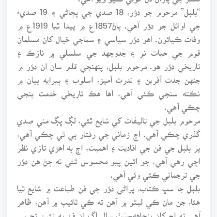
“بلبل” مرحوم جو دؤر، 18 صدي جي پڄاڻي ۽ 19 صديءَ
جي اوائل جو دؤر آهي. پاڻ1857ع ۾ پيدا ٿيا 1919ع ۾
وفات ڪيائون. اهو دؤر سياسي ۽ سماجي خيال کان مسلمان
قوم جي حيات نو ۽ جدوجهد جي سلسلي ۾ نازڪ ۽
تاريخي دؤر هو. مرحوم بلبل، پنهنجي قلم سان ان دؤر ۾
جنهن جدت آفرين ۽ ندرت آميز، اسلوب ۽ پيرايه بيان ۾
نڪته سنجي ڪئي آهي، اها هڪ تاريخي خدمت بنجي
چڪي آهي.
مرحوم بلبل جي تاليفات کي شايع ٿئي، لڳ ڀڳ مني صدي
گذري چڪي آهي. اڄ زماني جي رفتار ٻي ٿي چڪي آهي،
پر بلبل جي فن جي افاديت ۽ اهميت، اڄ به اهڙي تازي نظر
اچي رهي آهي، جو ائين پيو محسوس ٿئي ته ڄڻ هن دؤر
جي ترجماني ڪئي وئي آهي.
بلبل جا سڀ ڪتاب، پراڻي دؤر جي فن طباعت ۾ شايع ٿيا
هئا، جن مان ڪي ليٿو ۾ آهن ته ڪي ٽائيپ ۾ آهن، ظاهر
آهي ته اڄ کان پنجاهه-سَٺ سال اڳ ان فن به نئين تجربي