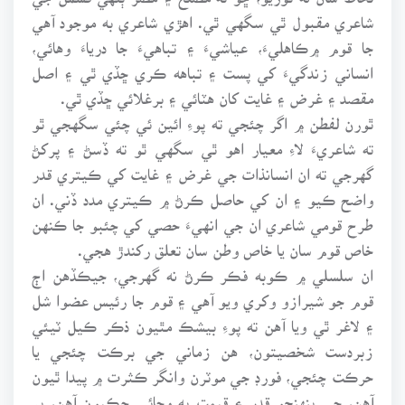
شاعري مقبول ٿي سگهي ٿي. اهڙي شاعري به موجود آهي
جا قوم ۾ڪاهليءَ، عياشيءَ ۽ تباهيءَ جا درياءَ وهائي،
انساني زندگيءَ کي پست ۽ تباهه ڪري ڇڏي ٿي ۽ اصل
مقصد ۽ غرض ۽ غايت کان هٽائي ۽ برغلائي ڇڏي ٿي.
ٿورن لفطن ۾ اگر چئجي ته پوءِ ائين ئي چئي سگهجي ٿو
ته شاعريءَ لاءِ معيار اهو ٿي سگهي ٿو ته ڏسڻ ۽ پرکڻ
گهرجي ته ان انسانذات جي غرض ۽ غايت کي ڪيتري قدر
واضح ڪيو ۽ ان کي حاصل ڪرڻ ۾ ڪيتري مدد ڏني. ان
طرح قومي شاعري ان جي انهيءَ حصي کي چئبو جا ڪنهن
خاص قوم سان يا خاص وطن سان تعلق رکندڙ هجي.
ان سلسلي ۾ ڪوبه فڪر ڪرڻ نه گهرجي، جيڪڏهن اڄ
قوم جو شيرازو وکري ويو آهي ۽ قوم جا رئيس عضوا شل
۽ لاغر ٿي ويا آهن ته پوءِ بيشڪ مٿيون ذڪر ڪيل ٽيئي
زبردست شخصيتون، هن زماني جي برڪت چئجي يا
حرڪت چئجي، فورڊ جي موٽرن وانگر ڪثرت ۾ پيدا ٿيون
آهن، جي پنهنجو قدر ۽ قيمت به وڃائي چڪيون آهن، پر