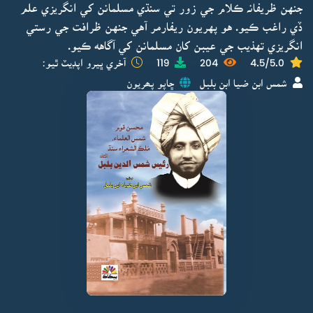
جنهن ظريفانہ ڪلام جي زور تي سنڌي مسلمانن کي انگريزي علم
ڏي راغب ڪيو. هو پهريون ريفارمر آهي جنهن ظرافت جي رستي
انگريزي تهذيب جي عيبن کان مسلمانن کي آگاهه ڪيو.
4.5/5.0
204
119
آخري ڀيرو اپڊيٽ ٿيو:
شمس ابن ضيا ابن بلبل
ڇاپو پھريون