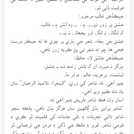
فوقيت ڏئي ٿو.
جيڪڏهن غالب مرحوم:
عشق پر زور نہیں ہے یہ وہ آتش ہے غالب،
کہ لگائے نہ لگے اور بجھائے نہ بَنے.
عشق جي بجاءِ، شعر جي باري ۾ چوي ها ته جيڪر درست
هجي ها، ڇو ته شعر تي پڻ ڪوبه زور ناهي.
جيڪڏهن عاشق لاءِ، حافظ:
ہرگز نہ ميرد، ان کہ دلش زنده شد بہ عشق،
ثبثست، برجريدء عالم، دوام ما.
چيو آهي، ته، شاعر کي وري، “الشعراء تلاميذ الرحمان” سان
ياد شاد ڪيو ويو آهي.
اسان وٽ هڪ شاعر دلريش چيو آهي ته:
“شاعر پراين ٻڌل ڳالهين سان هرگز ٻڌل ناهي، بلڪه سچو
شاعر ذاتي تجربات ۽ دلي جذبات کي قلمبند ٿو ڪري ۽
قومي شاعر، قوم ۽ ملڪ جي ڏکن ۽ دردن جي ترجماني ٿو
ڪري، سو به جيسين قوم جي ڏکن ۽ دردن کي پنهنجو ڏک