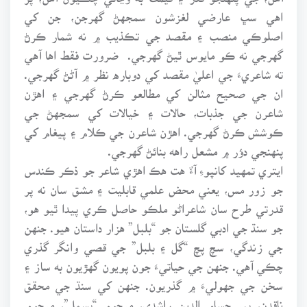
اهي سڀ عارضي لغزشون سمجهڻ گهرجن، جن کي
اصلوڪي منصب ۽ مقصد جي تڪذيب ۾ نه شمار ڪرڻ
گهرجي نه ڪو مايوس ٿيڻ گهرجي. ضرورت فقط اها آهي
ته شاعريءَ جي اعليٰ مقصد کي دوباره نظر ۾ آڻڻ گهرجي.
ان جي صحيح مثالن کي مطالعو ڪرڻ گهرجي ۽ اهڙن
شاعرن جي جذبات، حالات ۽ خيالات کي سمجهڻ جي
ڪوشش ڪرڻ گهرجي. اهڙن شاعرن جي ڪلام ۽ پيغام کي
پنهنجي دؤر ۾ مشعل راهه بنائڻ گهرجي.
ايتري تمهيد کانپوءِ آءٌ هت هڪ اهڙي شاعر جو ذڪر ڪندس
جو زور مس، يعني محض علمي قابليت ۽ مشق سان نه پر
قدرتي طرح سان شاعراڻو ملڪو حاصل ڪري پيدا ٿيو هو،
جو سنڌ جي ادبي گلستان جو “بلبل” هزار داستان هيو. جنهن
جي زندگي، سچ پچ “گل ۽ بلبل” جي قصي وانگر گذري
چڪي آهي. جنهن جي حياتيءَ جون پويون گهڙيون به ساز ۽
سخن جي جهوليءَ ۾ گذريون. جنهن کي سنڌ جي محقق
ناقدن، پير حسام الدين راشدي، مرحوم “بسمل”، مرحوم