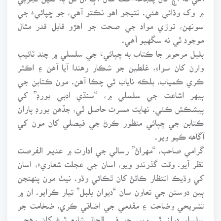
۾ وک وڌائي هئي. نتيجو اهو نڪتو آهي، جو ڇپائيءَ جي
سونهن، توڙي مواد جي صحت جو اهڙو قابل قدر مثال
موجود ٿي نه سگهيو آهي.
بلبل مرحوم جا ڪتاب به ڇپائيءَ جي سلسلي ۾ چند ٽائيپ
وارن کان سواءِ، غلطين جو شڪار رهندا آيا آهن ۽ اڪثر
ڪري ڪمياب، بلڪه ناياب ٿي چڪا آهن. مون ڪتابن جي
ٻيهر اشاعت جي سلسلي ۾، “سنڌي ادبي بورڊ” کي
پيشڪش ڪئي. نهايت مسرت حاصل ٿي، جڏهن بورڊ پاران
ڪتابن جي ڇپائي منظور ڪرڻ جي فيصلي کان مون کي
آگاهه ڪيو ويو.
گرامي صاحب، “مهراڻ” رسالي جي ادارت ۾ عديم الفرصت
نظر آيو. وقت گذرندو ويو، اسان جي عجلت شعاريءَ، اسان
کي وڌيڪ انتظار ڪاٽڻ کان ٿڪائي وڌو. نيٺ مون پنهنجن
ٻين دوستن جي تعاون سان “ديوان بلبل” تيار ڪرايو. ان ۾
تشريحي وضاحت ۽ مقدمي جي اضافي ڪري، ضخامت جو
سلسلو دراز ٿي ويو، جو في الحال شايع ٿيڻ کان رهجي