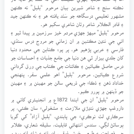
نڪته سنج ۽ شاعر شيرين بيان مرحوم “بلبل” نه ڪنهن
مشهور تعليمي درسگاهه جو سَنَد يافته هو ۽ نه ڪنهن جيد
۽ قادر الڪلام شاعر وٽان شاعري سکيو هو.
مرحوم “بلبل” ميهڙ جهڙي مردم خيز سرزمين ۾ پيدا ٿيو ۽
اتي جي ننڍن مڪتبن ۾ ان زماني جو مروج درس سنڌي،
فارسي ۽ عربي پڙهيو هو، پر پوءِ ڪتابن جي محدود دنيا
کان جلدي بيزار ٿي هن دنيا جي جامع جذبات ۽ احساسات جو
درس حاصل ڪيائين ۽ ڪائنات جي ڪتاب جي ورق گرداني
شروع ڪيائين. مرحوم “بلبل” اهو علمي سفر، پنهنجي
خداداد ذهن ۽ ذڪاءَ جي ذريعي سالن جو مهينن ۾ ۽ مهينن
جو ڏينهن ۾ پورو ڪيو.
مرحوم “بلبل” ان جي ابتدا 1872ع ۾ انجنيئري کاتي ۾
داروغپ جهڙي ننڍڙي ملازمت ۽ مشغوليءَ سان ڪئي، پر
سرڪاري لٺ نوڪريءَ جي پابندي، “بلبل آزاد” کي گويا
ٻوساٽڻ لڳي. سندس انتهائي قابليت، سليقه شعاري، ڪلام
جي فصاحت ۽ طبعي خوش ذوقي، اديبانه ۽ شاعرانه بود و