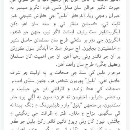
حيرت انگيز حوالن سان مدلل ڏسي خود انگريز ميمبر به
حيران رهجي ويا. آخرڪار “بلبل” جي ڪاوش نتيجي خيز
ثابت ٿي، ڪميشن متاثر ٿي ۽ سنڌ سان اهو دکن
ايگريڪلچر سٽ رليف ايڪٽ لاڳو ٿيو، جنهن جو فائدو،
انگريزن جي دؤر ۾ ڪافي طرح سان مسلمانن حاصل ڪيو
۽ ملڪيتون بچايون. اڄ سوڌو سنڌ جا آبادگار سول ڪورٽن
۾ ان جو فائدو وٺي رهيا آهن. ان جي اهميت کان مسلمان
وڪيل چڱيءَ طرح سان واقف آهن.
مرحوم بلبل کي سنڌ جي صحافت ۾ به اوليت جو شرف
حاصل آهي. “بلبل” پهريون شخص هو، جنهن سنڌي ادب ۾
صحافت کي هڪ زنده ۽ اثرائتي فن جي حيثيت ۾
روشناس ڪرايو، اخبارون ته هونءَ ٻيون به اڳي پوءِ جام
نڪتيون، پر منجهن “بلبل” وارو دلپذيررنگ ۽ ڍنگ پيدا نه
ٿي سگهيو. مزاح ۽ مذاق، طنز ۽ ظرافت جي رنگيني ۽
چاشني، نيوز کان وٺي ويوز تائين قائم رکڻ، بلبل جو ڪم
هو. ٻين کان ان جي تقليد ٿي نه سگهي. جنهن اخبار ۾