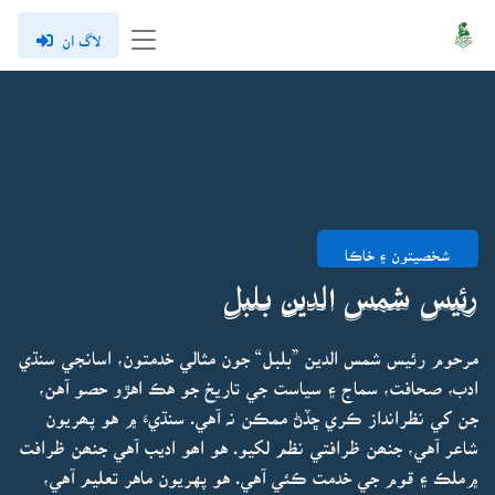
لاگ ان
شخصيتون ۽ خاڪا
رئيس شمس الدين بلبل
مرحوم رئيس شمس الدين ”بلبل“ جون مثالي خدمتون، اسانجي سنڌي
ادب، صحافت، سماج ۽ سياست جي تاريخ جو هڪ اهڙو حصو آهن،
جن کي نظرانداز ڪري ڇڏڻ ممڪن نہ آهي. سنڌيءَ ۾ هو پھريون
شاعر آهي، جنھن ظرافتي نظم لکيو. هو اھو اديب آهي جنھن ظرافت
۾ملڪ ۽ قوم جي خدمت ڪئي آهي. هو پهريون ماهر تعليم آهي،