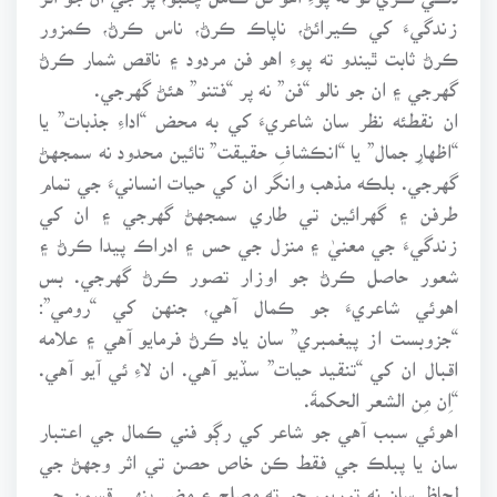
زندگيءَ کي ڪيرائڻ، ناپاڪ ڪرڻ، ناس ڪرڻ، ڪمزور
ڪرڻ ثابت ٿيندو ته پوءِ اهو فن مردود ۽ ناقص شمار ڪرڻ
گهرجي ۽ ان جو نالو “فن” نه پر “فتنو” هئڻ گهرجي.
ان نقطئه نظر سان شاعريءَ کي به محض “اداءِ جذبات” يا
“اظهارِ جمال” يا “انڪشافِ حقيقت” تائين محدود نه سمجهڻ
گهرجي. بلڪه مذهب وانگر ان کي حيات انسانيءَ جي تمام
طرفن ۽ گهرائين تي طاري سمجهڻ گهرجي ۽ ان کي
زندگيءَ جي معنيٰ ۽ منزل جي حس ۽ ادراڪ پيدا ڪرڻ ۽
شعور حاصل ڪرڻ جو اوزار تصور ڪرڻ گهرجي. بس
اهوئي شاعريءَ جو ڪمال آهي، جنهن کي “رومي”:
“جزوبست از پيغمبري” سان ياد ڪرڻ فرمايو آهي ۽ علامه
اقبال ان کي “تنقيد حيات” سڏيو آهي. ان لاءِ ئي آيو آهي.
“اِن مِن الشعر الحکمةَ.
اهوئي سبب آهي جو شاعر کي رڳو فني ڪمال جي اعتبار
سان يا پبلڪ جي فقط ڪن خاص حصن تي اثر وجهڻ جي
لحاظ سان نه توريو، ڇو ته مصلح ۽ مضر ٻنهي قسمن جي