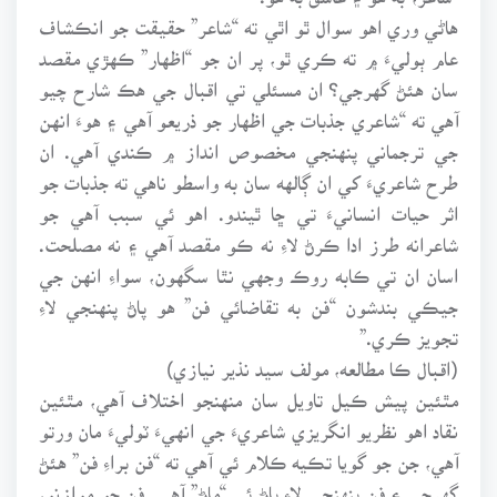
هاڻي وري اهو سوال ٿو اٿي ته “شاعر” حقيقت جو انڪشاف
عام ٻوليءَ ۾ ته ڪري ٿو، پر ان جو “اظهار” ڪهڙي مقصد
سان هئڻ گهرجي؟ ان مسئلي تي اقبال جي هڪ شارح چيو
آهي ته “شاعري جذبات جي اظهار جو ذريعو آهي ۽ هوءَ انهن
جي ترجماني پنهنجي مخصوص انداز ۾ ڪندي آهي. ان
طرح شاعريءَ کي ان ڳالهه سان به واسطو ناهي ته جذبات جو
اثر حيات انسانيءَ تي ڇا ٿيندو. اهو ئي سبب آهي جو
شاعرانه طرز ادا ڪرڻ لاءِ نه ڪو مقصد آهي ۽ نه مصلحت.
اسان ان تي ڪابه روڪ وجهي نٿا سگهون، سواءِ انهن جي
جيڪي بندشون “فن به تقاضائي فن” هو پاڻ پنهنجي لاءِ
تجويز ڪري.”
(اقبال ڪا مطالعه، مولف سيد نذير نيازي)
مٿئين پيش ڪيل تاويل سان منهنجو اختلاف آهي، مٿئين
نقاد اهو نظريو انگريزي شاعريءَ جي انهيءَ ٽوليءَ مان ورتو
آهي، جن جو گويا تڪيه ڪلام ئي آهي ته “فن براءِ فن” هئڻ
گهرجي ۽ فن پنهنجي لاءِ پاڻ ئي “ماڻ” آهي. فن جو موازنو،