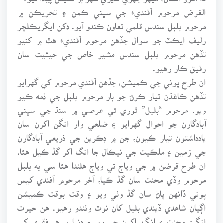
الغرض مرحوم آفنديءَ جي سڀني ڪمن ۽ تحريڪن ۾
مرحوم بلبل سندس قلمي تعاون ڪندو آيو. دکن ايگريڪلچر
رليف ايڪٽ جو سوال جڏهن مرحوم آفنديءَ هٿ ۾ کنيو
تڏهن مرحوم بلبل سندس مشير خاص جي حيثيت سان
رفيق ڪار رهيو.
ان طرح پوني جي ڪميشن، جڏهن آفندي مرحوم کي گهرايو
تڏهن ڪاغذن تيار ڪرڻ جو بار مرحوم بلبل جي ذمه ڪيو
ويو. مرحوم “بلبل” ٿوري ئي عرصي ۾ سنڌ جي سڀني
آبادگارن جو احوال گهرايو ۽ ضلعي وار انگن اکرن سان
يادداشتون تيار ڪيون، جن ۾ ڊڪرين جي ذريعي آبادگارن
جي زمين ۽ ملڪيت جي نيڪال جا انگ اکر گڏ ڪيل هئا.
ان طرح قرضن ۾ جي وياج تي وياج هلندا هئا سي به بلبل
مرحوم وڏي محنت سان گڏ ڪيا، آخر مرحوم آفندي کيس
پوني ڏانهن پاڻ سان گڏ وٺي ويو ۽ وقت بوقت ڪميشن
اڳيان شاهدي ڏيندي بلبل کان نوٽ وٺندو رهيو. هن حيرت
انگيز محنت ۽ انگن اکرن جي وسيع دنيا ۾ هر فقري کي