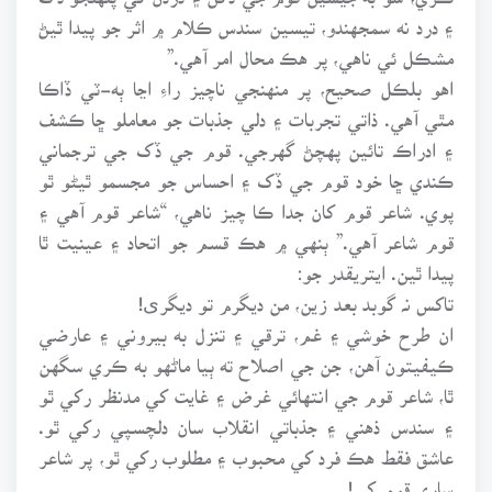
۽ درد نه سمجهندو، تيسين سندس ڪلام ۾ اثر جو پيدا ٿيڻ
مشڪل ئي ناهي، پر هڪ محال امر آهي.”
اهو بلڪل صحيح، پر منهنجي ناچيز راءِ اڃا ٻه-ٽي ڏاڪا
مٿي آهي. ذاتي تجربات ۽ دلي جذبات جو معاملو ڇا ڪشف
۽ ادراڪ تائين پهچڻ گهرجي. قوم جي ڏک جي ترجماني
ڪندي ڇا خود قوم جي ڏک ۽ احساس جو مجسمو ٿيڻو ٿو
پوي. شاعر قوم کان جدا ڪا چيز ناهي، “شاعر قوم آهي ۽
قوم شاعر آهي.” ٻنهي ۾ هڪ قسم جو اتحاد ۽ عينيت ٿا
پيدا ٿين. ايتريقدر جو:
تاکس نہ گوبد بعد زين، من ديگرم تو ديگری!
ان طرح خوشي ۽ غم، ترقي ۽ تنزل به بيروني ۽ عارضي
ڪيفيتون آهن، جن جي اصلاح ته ٻيا ماڻهو به ڪري سگهن
ٿا، شاعر قوم جي انتهائي غرض ۽ غايت کي مدنظر رکي ٿو
۽ سندس ذهني ۽ جذباتي انقلاب سان دلچسپي رکي ٿو.
عاشق فقط هڪ فرد کي محبوب ۽ مطلوب رکي ٿو، پر شاعر
ساري قوم کي!