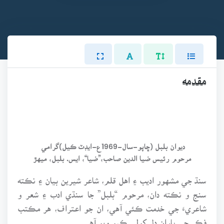
مقدمه
ديوان بلبل (ڇاپو-سال-1969ع-ايڊٽ ڪيل)گرامي
مرحوم رئيس ضيا الدين صاحب،”ضيا“، ايس. بلبل، ميهڙ
سنڌ جي مشهور اديب ۽ اهل قلم، شاعر شيرين بيان ۽ نڪته
سنج و نڪته دان، مرحوم “بلبل” جا سنڌي ادب ۽ شعر و
شاعريءَ جي خدمت ڪئي آهي، ان جو اعتراف، هر مڪتب
فڪر جي پاران دل کولي ڪيو ويو آهي.