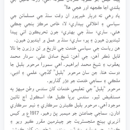
بلندي اڃا ڪجهه اور هجي ها!”
ياد رهي ته درٻار خيرپور ان وقت سنڌ جي مسلمانن جي
سياسي ۽ اخلاقي بيداريءَ لاءِ خاص مرڪز بنجي چڪي
هئي. ساريءَ سنڌ جي بهتريءَ جون تحريڪون اتي پيدا
ٿينديون هيون ۽ پوءِ ساريءَ سنڌ ۾ عمل ۾ اينديون هيون.
هن رياست جي سياسي خدمت جي تاريخ ۾ ٽن وزيرن جا نالا
قابل ذڪر آهن، جي آهن: شيخ صادق علي، سردار محمد
يعقوب ۽ شيخ محمد ابراهيم. اهي سمورا مرحوم بلبل جا
دوست هئا، جن سان مرحوم “بلبل” گڏجي، علمي ۽ ادبي،
ملڪي ۽ سماجي خدمت جو دؤر گذاريو.
مرحوم “بلبل” جي تعليمي خدمات کان سندس وطن ميهڙ به
مستفيض ٿيو. سندس برپا ڪيل هاءِ اسڪول اڄ تائين
موجود آهي. مرحوم بلبل ڪيترن سرڪاري ۽ نيم سرڪاري
ادارن، سماجي جماعتن جو ميمبر پڻ رهيو. 1917ع ۾ کيس
آنريري بينچ مئجسٽريٽ جو چيئرمين مقرر ڪيو ويو ۽
ڪمشنر جو درٻاري پڻ ٿيو. سندس شخصيت کان ڪمشنر