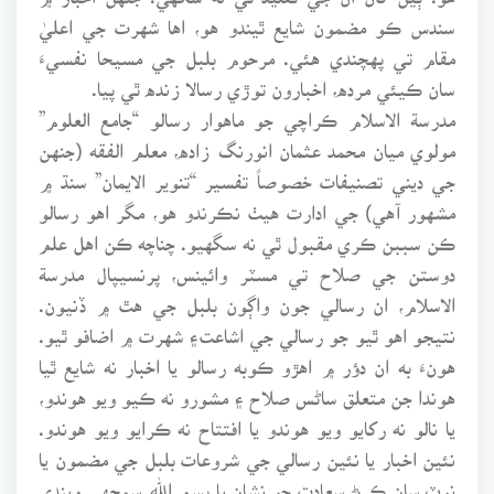
سندس ڪو مضمون شايع ٿيندو هو، اها شهرت جي اعليٰ
مقام تي پهچندي هئي. مرحوم بلبل جي مسيحا نفسيءَ
سان ڪيئي مرده، اخبارون توڙي رسالا زنده ٿي پيا.
مدرسة الاسلام ڪراچي جو ماهوار رسالو “جامع العلوم”
مولوي ميان محمد عثمان انورنگ زاده، معلم الفقه (جنهن
جي ديني تصنيفات خصوصاً تفسير “تنوير الايمان” سنڌ ۾
مشهور آهي) جي ادارت هيٺ نڪرندو هو، مگر اهو رسالو
ڪن سببن ڪري مقبول ٿي نه سگهيو. چناچه ڪن اهل علم
دوستن جي صلاح تي مسٽر وائينس، پرنسيپال مدرسة
الاسلام، ان رسالي جون واڳون بلبل جي هٿ ۾ ڏنيون.
نتيجو اهو ٿيو جو رسالي جي اشاعت۽ شهرت ۾ اضافو ٿيو.
هونءَ به ان دؤر ۾ اهڙو ڪوبه رسالو يا اخبار نه شايع ٿيا
هوندا جن متعلق ساڻس صلاح ۽ مشورو نه ڪيو ويو هوندو،
يا نالو نه رکايو ويو هوندو يا افتتاح نه ڪرايو ويو هوندو.
نئين اخبار يا نئين رسالي جي شروعات بلبل جي مضمون يا
نوٽ سان ڪرڻ سعادت جو نشان يا بسم الله سمجهي ويندي