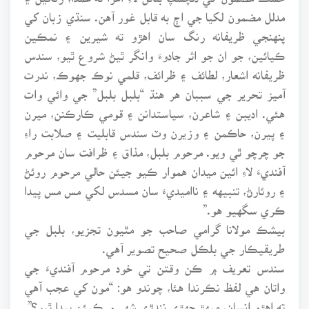
مدلل مضمون لکيا جي اڄ به قابل غور آهن. سنڌي زبان کي
پنهنجي ظريفانه رنگ سان اهڙو ته شيرين ۽ نمڪين
ڪيائين، جو ان جو اثر جادوءَ وانگر ٿيڻ شروع ٿيو، سندس
ظريفانه اشعار، لطائف ۽ ظرائف، قلمي نوڪ جهوڪ، ندرت
آميز تحرير جي سببان هر هنڌ “بلبل بلبل” جي وائي وات
هئي. اديبن ۽ شاعرن، سياستدانن ۽ قومي ڪارڪنن، ميرن
۽ پيرن، حاڪمن ۽ وزيرن وٽ سندس قابليت ۽ صلابت راءِ
جو چرچو ٿي ويو. مرحوم بلبل، مذاق ۽ ظرافت سان مرحوم
آفنديءَ لاءِ ائين ميدان هموار ڪيو جيئن حالي مرحوم روئڻ
۽ روئارڻ، تنبيهه ۽ نااميديءَ سان مسدس لکي مس مس پيدا
ڪري سگهيو هو.”
بيشڪ مولانا گرامي صاحب جو مٿيون تجزيو، بلبل جي
طريقيڪار جي بلڪل صحيح تصوير آهي.
سندس تعريف ۾ ڪن وقتن تي خود مرحوم آفنديءَ جي
واتان هي لفظ نڪرندا هئا، چوندو هو: “مون کي عجب آهي
ته اهڙو انسان، ميهڙ جهڙي ننڍڙي شهر ۾ ڪيئن پيدا ٿيو؟”