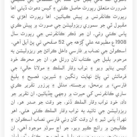
ضرورت متعلق رپورٽ حاصل ڪئي ۽ کيس دعوت ڏيئي اها
رپورٽ ڪانفرنس ۾ پيش ڪيائين. اها رپورٽ اهڙي ته
مقبول ٿي جو سموري ريزوليشن جي صورت ۾ پيش ڪري
پاس ڪئي وئي. ان جو ذڪر ڪانفرنس جي رپورٽ سال
1908ع مطبوعه علي ڳڙهه جي 52 صفحي تي پڻ آيل آهي.
اسڪولن جي نصاب ۾ فارسي داخل ڪرائڻ جو ريزوليشن به
مرحوم بلبل جي ڪتاب تان ورتل هو، ان جو محرڪ خود
کيس بنايو ويو ۽ نواب وقار الملڪ ۽ مولانا حاليءَ جي
فرمائش تي پاڻ نهايت رنگين ۽ شيرين، فصيح ۽ بليغ
فارسيءَ ۾ برمحل، برجسته، مدلل ۽ پرزور تقرير ڪري
ساري ڪانفرنس کي حيرت ۾ وجهي ڇڏيائين. ان تقرير جو
داد، خود نواب وقار الملڪ ڏنو، جو وقت جو صدر هو، ان
ريزوليشن جي تائيد به نواب وقار الملڪ ڪئي هئي. اهو
ٺهراءُ پاس ٿيو ۽ ان وقت کان وٺي فارسي نصاب اسڪولن ۽
ڪاليجن ۾ رائج ڪيو ويو، جو اڄ سوڌو موجود آهي. ان
رپورٽ جو سمورو مسودو بلبل صاحب جي ڪتاب “مسلمان