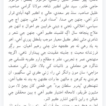
حاجي خادم، سيد علي اڪبر شاهه، مولانا گرامي صاحب،
خليل صاحب، سنڌ جو سعدي، حالي ۽ اڪبر الهه آبادي قرار
ڏنو آهي. جنهن جي صدا، “صداءِ قوم” هئي. جنهن اڄ جي
سياسي، اخلاقي، ذهني ۽ ديني خرابين جو احوال ۽ انهن جو
علاج پنجاهه سال اڳ قلمبند ڪيو آهي. جنهن جي شعر و
شاعري مٿي ذڪر ڪيل معيار موجب بلڪل پوري آهي. اهو
به ياد رهي ته جو ڪجهه مان چئي رهيو آهيان، سو رڳو
فرزندانه محبت ۽ جذبئه عقيدت جي پيداوار ناهي، اگرچه
منهنجي عمر ۽ تجربي، علم ۽ مطالع وارو ڪوبه فلسفي جو
شاگرد هن معاملي ۾ ذاتيات کي بالاءِ طاق رکي، منصف
مزاجيءَ سان مون وانگر ئي راءِ زني ڪري ٿي سگهيو، ان
هوندي به کوهن ۽ ماڻهن جا وات ڪنهن به بند نه ڪيا آهن،
تنهنڪري “پدرم سلطان بود” جي طعني کان بچڻ لاءِ مون
مٿيون طريقو، لامحاله اختيار ڪيو آهي ۽ ٻين محققن جي
خيالن ۽ راين ڏانهن اشارو ڪيو اٿم.
اها به هڪ عجب جهڙي حقيقت آهي ته سنڌ جو مايه ناز