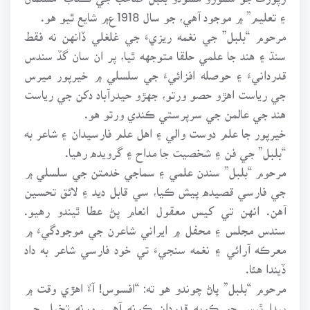
۽ تعليم” ۾ موجود آهي، جو سال 1918ع۾ شايع ٿيو هو.
مرحوم “بلبل” جي نغمه ريزيءَ جي غلغلي ڏانهن نه فقط
سنڌ ۽ هند جا علمي حلقا متوجهه ٿيا، پر ان سان گڏ سندس
قدردانيءَ ۽ حوصله افزائيءَ جي سلسلي ۾ خيرپور ميرس
جي رياست اهڙو حصو ورتو، جهڙو حيدرآباد دکن جي رياست
هند جي عالمن جي سرپرستي ڪندي ورتو هو.
خيرپور جا علم دوست والي ۽ اهل علم فارسيدان ۽ شاعر به
“بلبل” جي فن ۽ شخصيت جا مداح ۽ گرويده رهيا.
مرحوم “بلبل” سندن علمي ۽ سماجي خدمتن جي سلسلي ۾
جي فارسي قصيده پيش ڪيا، سي قابل ديد ۽ لائق تحسين
آهن. انهن تي کيس معقول انعام پڻ عطا ٿيندو رهيو.
سندس مجلس ۽ محفل ۾ ايراني شاعرن جي موجودگيءَ ۾
معرڪه آرائي ۽ نغمه سنجيءَ تي خود فارسي شاعر به داد
ڏيندا هئا.
مرحوم “بلبل” پاڻ چوندو هو ته: “افسوس! آءٌ اهڙي وقت ۾
پيدا ٿيس جو ڪوبه قدردان ڪونه آهي، ورنه تخيل جي