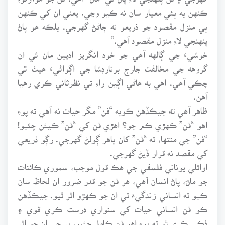
ڪنهن به ٻئي معيار سان نه ڪيو وڃي، يعني ان کي ڪنهن
ٻي منزل مقصود جو ذريعو نه ڄاڻڻ گهرجي. بلڪه هو پاڻ
پنهنجي لاءِ منزل مقصود آهي.”
خوشيءَ جي ڳالهه آهي جو خود انگريز اديبن مان ئي ان
گروهه جي مخالفت جارج برنارڊشا جي اڳواڻيءَ هيٺ ٿي
چڪي آهي. اهي به هاڻي اڳين راءِ تي نظرثاني ڪري رهيا
آهن.
ظاهر آهي ته جيڪڏهن ڪوبه “فن” مگر حيات نه آهي ته پوءِ
اهو “فن” ڪهڙي ڪم جو؟ اهڙي فن کي “فن” ڪيئن چئبو!
“فن” جي منتها، ته “فن” کان ٻاهر ڳولڻ گهرجي. رڳو ذريعي
کي مقصد نه قرار ڏيڻ گهرجي.
اوائلي يوناني فلسفي جي هڪ قول موجب، سموري ڪائنات
جو ماڻ، پاڻ انسان آهي، هر فن جو قدر ضرور ان لحاظ سان
ڪبو ته انساني زندگيءَ تي ان جو ڪهڙو اثر ٿيو. جيڪڏهن
ڪو فن انساني حيات کي سنواري درست ڪري قوي ۽
ذڪي ڪري ٿو ته پوءِ اهو فن ڪامل چئبو، پر جي ان جو اثر