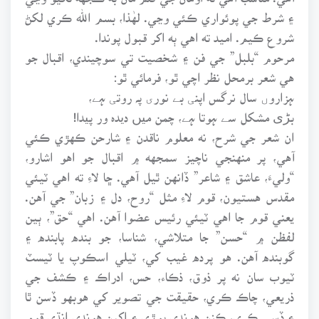
۽ شرط جي پوئواري ڪئي وڃي. لهٰذا، بسم الله ڪري لکڻ
شروع ڪيم. اميد ته اهي ٻه اکر قبول پوندا.
مرحوم “بلبل” جي فن ۽ شخصيت تي سوچيندي، اقبال جو
هي شعر برمحل نظر اچي ٿو، فرمائي ٿو:
ہزاروں سال نرگس اپنی بے نوری پہ روتی ہے،
بڑی مشکل سے ہوتا ہے، چمن میں دیدہ ور پیدا!
ان شعر جي شرح، نه معلوم ناقدن ۽ شارحن ڪهڙي ڪئي
آهي، پر منهنجي ناچيز سمجهه ۾ اقبال جو اهو اشارو،
“وليءَ، عاشق ۽ شاعر” ڏانهن ٿيل آهي. ڇا لاءِ ته اهي ٽيئي
مقدس هستيون، قوم لاءِ مثل “روح، دل ۽ زبان” جي آهن.
يعني قوم جا اهي ٽيئي رئيس عضوا آهن. اهي “حق”، ٻين
لفظن ۾ “حسن” جا متلاشي، شناسا، جو بنده پابنده ۽
گوبنده آهن. هو پرده غيب کي، ٽيلي اسڪوپ يا ٽيسٽ
ٽيوب سان نه پر ذوق، ذڪاء، حس، ادراڪ ۽ ڪشف جي
ذريعي، چاڪ ڪري، حقيقت جي تصوير کي هوبهو ڏسن ٿا
۽ ڏسي ڪري، ڪنن هوندي ٻوڙي ۽ اکين هوندي انڌي قوم