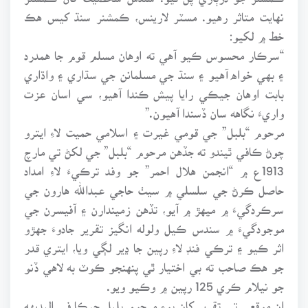
نهايت متاثر رهيو. مسٽر لارينس، ڪمشنر سنڌ کيس هڪ
خط ۾ لکيو:
“سرڪار محسوس ڪيو آهي ته اوهان مسلم قوم جا همدرد
۽ بهي خواه آهيو ۽ سنڌ جي مسلمانن جي سڌاري ۽ واڌاري
بابت اوهان جيڪي رايا پيش ڪندا آهيو، سي اسان عزت
واريءَ نگاهه سان ڏسندا آهيون.”
مرحوم “بلبل” جي قومي غيرت ۽ اسلامي حميت لاءِ ايترو
چوڻ ڪافي ٿيندو ته جڏهن مرحوم “بلبل” جي لکڻ تي مارچ
1913ع ۾ “انجمن هلال احمر” جو وفد ترڪيءَ لاءِ امداد
حاصل ڪرڻ جي سلسلي ۾ سيٺ حاجي عبدالله هارون جي
سرڪردگيءَ ۾ ميهڙ ۾ آيو، تڏهن زميندارن ۽ آفيسرن جي
موجودگيءَ ۾ سندس ڪيل ولوله انگيز تقرير جادوءَ جهڙو
اثر ڪيو ۽ ترڪي فنڊ لاءِ رپين جا ڍير لڳي ويا، ايتري قدر
جو هڪ صاحب ته بي اختيار ٿي پنهنجو ڪوٽ به لاهي ڏنو
جو نيلام ڪري 125 رپين ۾ وڪيو ويو.
ان موقعي تي تقرير کان پوءِ مرحوم بلبل جيڪا في البديهه