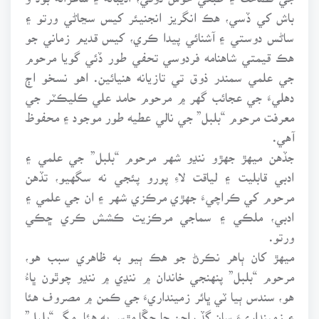
باش کي ڏسي، هڪ انگريز انجنيئر کيس سڃاڻي ورتو ۽
ساڻس دوستي ۽ آشنائي پيدا ڪري، کيس قديم زماني جو
هڪ قيمتي شاهنامه فردوسي تحفي طور ڏئي گويا مرحوم
جي علمي سمندر ذوق تي تازيانه هنيائين. اهو نسخو اڄ
دهليءَ جي عجائب گهر ۾ مرحوم حامد علي ڪليڪٽر جي
معرفت مرحوم “بلبل” جي نالي عطيه طور موجود ۽ محفوظ
آهي.
جڏهن ميهڙ جهڙو ننڍو شهر مرحوم “بلبل” جي علمي ۽
ادبي قابليت ۽ لياقت لاءِ پورو پئجي نه سگهيو، تڏهن
مرحوم کي ڪراچيءَ جهڙي مرڪزي شهر ۽ ان جي علمي ۽
ادبي، ملڪي ۽ سماجي مرڪزيت ڪشش ڪري ڇڪي
ورتو.
ميهڙ کان ٻاهر نڪرڻ جو هڪ ٻيو به ظاهري سبب هو،
مرحوم “بلبل” پنهنجي خاندان ۾ ننڍي ۾ ننڍو چوٿون ڀاءُ
هو، سندس ٻيا ٽي ڀائر زمينداريءَ جي ڪمن ۾ مصروف هئا
۽ زمينداريءَ سان گڏ راڄن جا چڱا مڙس به هئا. مگر “بلبل”