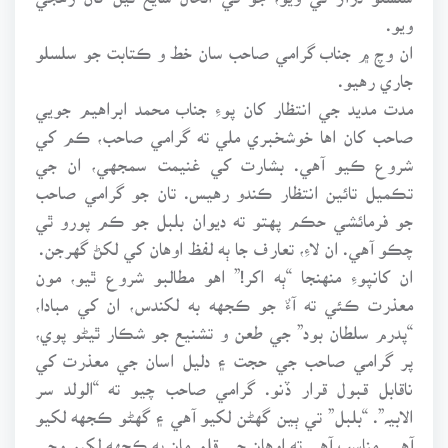
ويو.
ان وچ ۾ جناب گرامي صاحب سان خط و ڪتابت جو سلسلو
جاري رهيو.
مدت مديد جي انتظار کان پوءِ جناب محمد ابراهيم جويي
صاحب کان اها خوشخبري ملي ته گرامي صاحب، ڪم کي
شروع ڪيو آهي. بشارت کي غنيمت سمجهي، ان جي
تڪميل تائين انتظار ڪندو رهيس. تان جو گرامي صاحب
جو فرمائشي حڪم پهتو ته ديوان بلبل جو ڪم پورو ٿي
چڪو آهي. ان لاءِ، تعارف جا ٻه لفظ اوهان کي لکڻ گهرجن.
ان کانپوءِ منهنجا “ٻه اکر!” اهو مطالبو شروع ٿيو، مون
معذرت ڪئي ته آءٌ جو ڪجهه به لکندس، ان کي مبادا،
“پدرم سلطان بود” جي طعن و تشنيع جو شڪار ٿيڻو پوي،
پر گرامي صاحب جي حجت ۽ دليل اسان جي معذرت کي
ناقابل قبول قرار ڏنو. گرامي صاحب چيو ته “الولد سر
الابيہ”. “بلبل” تي ٻين گهڻن لکيو آهي ۽ گهڻو ڪجهه لکيو
آهي. مناسب آهي ته اوهان جي قلم مان به ڪجهه لکيو وڃي