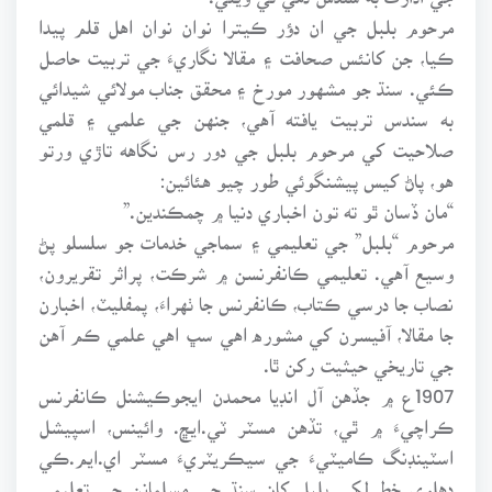
مرحوم بلبل جي ان دؤر ڪيترا نوان نوان اهل قلم پيدا
ڪيا، جن کانئس صحافت ۽ مقالا نگاريءَ جي تربيت حاصل
ڪئي. سنڌ جو مشهور مورخ ۽ محقق جناب مولائي شيدائي
به سندس تربيت يافته آهي، جنهن جي علمي ۽ قلمي
صلاحيت کي مرحوم بلبل جي دور رس نگاهه تاڙي ورتو
هو، پاڻ کيس پيشنگوئي طور چيو هئائين:
“مان ڏسان ٿو ته تون اخباري دنيا ۾ چمڪندين.”
مرحوم “بلبل” جي تعليمي ۽ سماجي خدمات جو سلسلو پڻ
وسيع آهي. تعليمي ڪانفرنسن ۾ شرڪت، پراثر تقريرون،
نصاب جا درسي ڪتاب، ڪانفرنس جا ٺهراءَ، پمفليٽ، اخبارن
جا مقالا، آفيسرن کي مشوره اهي سڀ اهي علمي ڪم آهن
جي تاريخي حيثيت رکن ٿا.
1907ع ۾ جڏهن آل انڊيا محمدن ايجوڪيشنل ڪانفرنس
ڪراچيءَ ۾ ٿي، تڏهن مسٽر ٽي.ايڇ. وائينس، اسپيشل
اسٽينڊنگ ڪاميٽيءَ جي سيڪريٽريءَ مسٽر اي.ايم.ڪي
دهلوي خط لکي بلبل کان سنڌ جي مسلمانن جي تعليمي