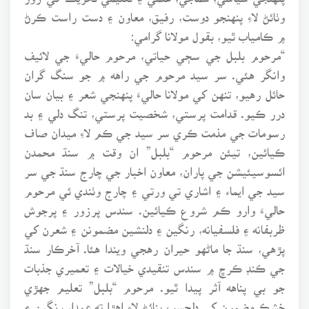
وٺائڻ لاءِ پنهنجو دوست، رفيق، معاون ۽ دست راست ڪرڻ
۾ ڪامياب ٿيو، بقول مولانا گرامي:
“مرحوم بلبل جي سڄي حياتي، مرحوم حاليءَ جي لائيف
وانگر هئي. سر سيد مرحوم جي راهه ۾ جو سنگ گران
حائل رهيو، تنهن کي مولانا حاليءَ پنهنجي شعر ۽ بيان سان
درر ڪيو. قدامت پرستي، شخصيت پرستي، تنگ دلي ۽ بد
رسومات جي مذمت ڪري سر سيد جي ڪم لاءِ ميدان صاف
ڪيائين، تيئن مرحوم “بلبل” ان وقت ۾ سنڌ محمدن
ائسوسيئيشن جي پاران، معاون اخبار جي چارج سنڌ جي سر
سيد جي ايماء ۽ اشاري تي ورتي ۽ چارج وٺندي ئي مرحوم
حاليءَ وارو ڪم شروع ڪيائين. سندس پرزور ۽ پرجوش
ظربفانه ۽ فلسفيانه، رنگين ۽ دلنشين مضمونن ۽ شعرن کي
پڙهي، سنڌ جا ماڻهو حيران رهجي ويندا هئا. آخرڪار سنڌ
جي ڪنڊ ڪرڇ ۾ سندس تنقيدي خيالات ۽ تعميري جذبات
جو بي پناهه آثر پيدا ٿيو. مرحوم “بلبل” تعليم جهڙي
خشڪ مضمون کي دلچسپ بنائڻ لاءِ اهڙا ته عمدا، رنگين ۽