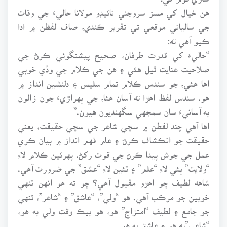
هن خيال کي مسز سروجني نائيڊو مولانا حاليءَ جي وفات
جي سالياني موقعي تي تقرير ڪندي، صاف لفظن ۾ ادا
ڪيو آهي ته:
“حاليءَ کي قدرت طرفان، صحيح پيشنگوئي ڪرڻ جي
صلاحيت عنايت ٿيل هئي ۽ هن جي ڪلام جي وڏي خوبي
اها هئي، جو سندس ڪلام تمام سليس ۽ دلنشين انداز ۾
هو. سندس لفظ اهڙا ته آسان هئا، جي ٻهراڙيءَ جون زالون
به آسانيءَ سان سمجهي سگهنديون هيون.”
اها آهي چند لفطن ۾ سچي شاعر جي سچي حقيقت، يعني
حقيقت جو انڪشاف ڪرڻ ۽ عام فهم انداز ۾ بيان ڪري
عمل جي جوش پيدا ڪرڻ جي قوت رکڻ. پهرئين ڪلام لاءِ
“ولايت” ٻئي لاءِ “علم” ۽ ٽئين لاءِ “عشق” جي ضرورت آهي.
شاهه لطيف ڇو اهڙو مقبول آهي؟ ڇو ته هو انهن ٽنهي
خوبين جو مرڪب آهي. هو “ولي”، “عاشق” ۽ “شاعر”، ٽنهي
جو جامع ۽ لطيف “امتزاج” هو، هو بيڪ وقت ولي به هو،
“شاعر،”به هو ۽ عاشق به هو.