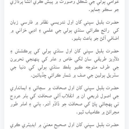
جو سڪو ڄمايو.
حضرت بلبل سڀني کان اول تدريسي نظام ۾ فارسي زبان
کي رائج ڪرائي سنڌي ٻولي جي علمي ۽ ادبي خزاني ۾
اضافي آڻڻ جو باعث بڻيو.
حضرت بلبل سڀني کان اول سنڌي ٻولي کي پرڪشش ۽
دلآويز طريقي سان لکي خاص و عام کي پنهنجي تحريرن
جي طرف متوجه ڪيو بلڪ سنڌي ٻولي کي دنيا جي
سڌريل ٻولين جي صف ۾ شمار ڪرائي ڇڏيائين.
حضرت بلبل سڀني کان اول صحافت ۾ سچائي ۽ ايمانداري
جي اصول ذريعي ان ۾ انقلاب آڻي صحافت کي بام عروج
تي پهچائي پاڻ کي صحافت جو ڏاڏو آدم، باني ۽ امام طور
مڃرائڻ ۾ ڪامياب ٿيو.
حضرت بلبل سڀني کان اول صحيح معنيٰ ۾ ايڊيٽري ڪري