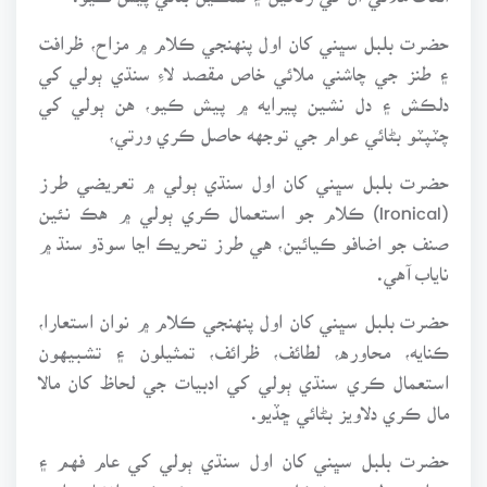
حضرت بلبل سڀني کان اول پنهنجي ڪلام ۾ مزاح، ظرافت
۽ طنز جي چاشني ملائي خاص مقصد لاءِ سنڌي ٻولي کي
دلڪش ۽ دل نشين پيرايه ۾ پيش ڪيو، هن ٻولي کي
چٽپٽو بڻائي عوام جي توجهه حاصل ڪري ورتي،
حضرت بلبل سڀني کان اول سنڌي ٻولي ۾ تعريضي طرز
(Ironical) ڪلام جو استعمال ڪري ٻولي ۾ هڪ نئين
صنف جو اضافو ڪيائين، هي طرز تحريڪ اڃا سوڌو سنڌ ۾
ناياب آهي.
حضرت بلبل سڀني کان اول پنهنجي ڪلام ۾ نوان استعارا،
ڪنايه، محاوره، لطائف، ظرائف، تمثيلون ۽ تشبيهون
استعمال ڪري سنڌي ٻولي کي ادبيات جي لحاظ کان مالا
مال ڪري دلاويز بڻائي ڇڏيو.
حضرت بلبل سڀني کان اول سنڌي ٻولي کي عام فهم ۽
عوامي ٻولي جي شڪل وصورت ۾ پيش ڪري انشا پردازي