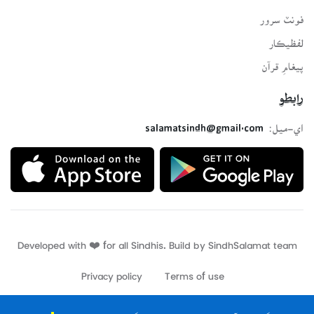
فونٽ سرور
لفظيڪار
پيغامِ قرآن
رابطو
اي-ميل:
salamatsindh@gmail.com
Developed with ❤️ for all Sindhis. Build by
SindhSalamat
team
Privacy policy
Terms of use
ڪتاب گهر کي آف لائين ھلائڻ لاءِ ڪتاب گهر جي ائپليڪيشن
انسٽال