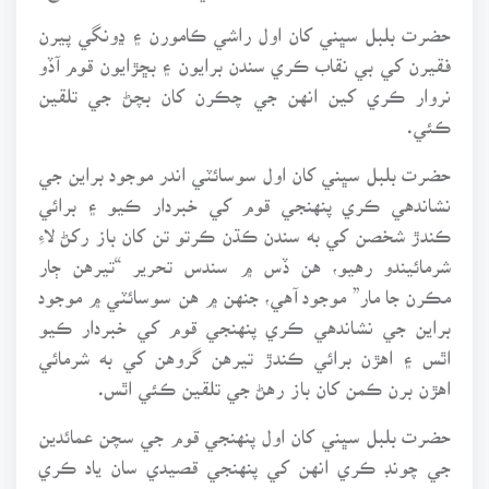
حضرت بلبل سڀني کان اول راشي ڪامورن ۽ ڍونگي پيرن
فقيرن کي بي نقاب ڪري سندن برايون ۽ بڇڙايون قوم آڏو
نروار ڪري کين انهن جي چڪرن کان بچڻ جي تلقين
ڪئي.
حضرت بلبل سڀني کان اول سوسائٽي اندر موجود براين جي
نشاندهي ڪري پنهنجي قوم کي خبردار ڪيو ۽ برائي
ڪندڙ شخصن کي به سندن ڪڌن ڪرتو تن کان باز رکڻ لاءِ
شرمائيندو رهيو، هن ڏس ۾ سندس تحرير “تيرهن ڄار
مڪرن جا مار” موجود آهي، جنهن ۾ هن سوسائٽي ۾ موجود
براين جي نشاندهي ڪري پنهنجي قوم کي خبردار ڪيو
اٿس ۽ اهڙن برائي ڪندڙ تيرهن گروهن کي به شرمائي
اهڙن برن ڪمن کان باز رهڻ جي تلقين ڪئي اٿس.
حضرت بلبل سڀني کان اول پنهنجي قوم جي سچن عمائدين
جي چونڊ ڪري انهن کي پنهنجي قصيدي سان ياد ڪري
قوم سان سندن تعارف هيرو طور ڪرائي سنڌ ۾ هيرو