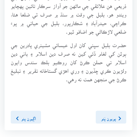
ذريعي هن علائقي جي ماڻهن جو آواز سرڪار تائين پهچايو
ويندو هو، بلبل جي وقت ۾ سنڌ ۾ صرف ٽي ضلعا هئا،
ڪراچي، حيدرآباد ۽ شڪارپور، بلبل جي حياتي ۾ پوءَ
ضلعي لاڙڪاڻي جو اضافو ٿيو.
حضرت بلبل سڀني کان اول عيسائي مشينري پادرين جي
ٻوٿن کي لغام ڏئي کين نه صرف دين اسلام ۽ باني دين
اسلام تي حملن ڪرڻ کان روڪيو بلڪ سندس وايون
ولڙيون ڪري ڇڏيون ۽ وري اهڙي گستاخانه تقرير ۽ تبليغ
ڪرڻ جي منجهن همت نه رهي.
پويون پَنو
اڳيون پنو