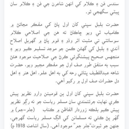
سندس فن ۽ ڪلام کي انهن شاعرن جي فن ۽ ڪلام سان
ڀيٽي سگهجي ٿو.
حضرت بلبل سڀني کان اول پاڻ کي مفڪر مڃائڻ ۾
ڪامياب ٿي ويو ڇاڪاڻ ته هن جي اصلاحي ڪلام
سوسائٽي تي مثبت اثر وڌو ۽ قوم پاڻ ۾ گهربل اصلاح
آندي ۽ بلبل کي گهڻن ڪمن جو موجد تسليم ڪيو ويو ۽
منجهس صحيح پيشنگوئي ڪرڻ جي صلاحيت موجود هئڻ
سبب به متفق طور صف اول جو مفڪر مڃيو ويو، حضرت
شاهه عبداللطيف ڀٽائي رحه کي به اهل علم، اهل هنر ۽ اهل
دل حضرات صف اول ۾ رکيو آهي.
حضرت بلبل سڀني کان اول ٻن قوميتن وارو نظريو پيش
ڪري نهايت جرئتمندي سان مسلم رياست جو نه رڳو نظريو
پيش ڪيو بلڪه زوردار الفاظن ۾ ڪتاب (جام-جم) ۾
گهُر پڻ ڪئي ته مسلمانن کي الڳ مسلم رياست گهرجي.
جنهن جو ثبوت“جام جم” موجود آهي. (سال اشاعت 1918ع)