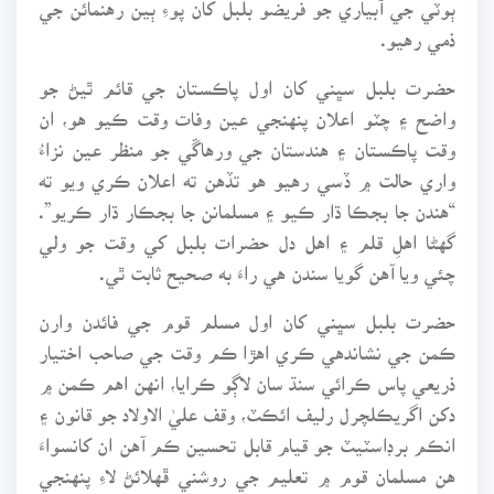
ذمي رهيو.
حضرت بلبل سڀني کان اول پاڪستان جي قائم ٿيڻ جو
واضح ۽ چٽو اعلان پنهنجي عين وفات وقت ڪيو هو، ان
وقت پاڪستان ۽ هندستان جي ورهاڱي جو منظر عين نزاءُ
واري حالت ۾ ڏسي رهيو هو تڏهن ته اعلان ڪري ويو ته
“هندن جا بجڪا ڌار ڪيو ۽ مسلمانن جا بجڪار ڌار ڪريو”.
گهڻا اهلِ قلم ۽ اهل دل حضرات بلبل کي وقت جو ولي
چئي ويا آهن گويا سندن هي راءَ به صحيح ثابت ٿي.
حضرت بلبل سڀني کان اول مسلم قوم جي فائدن وارن
ڪمن جي نشاندهي ڪري اهڙا ڪم وقت جي صاحب اختيار
ذريعي پاس ڪرائي سنڌ سان لاڳو ڪرايا، انهن اهم ڪمن ۾
دکن اگريڪلچرل رليف ائڪٽ، وقف عليٰ الاولاد جو قانون ۽
انڪم برڊاسٽيٽ جو قيام قابل تحسين ڪم آهن ان کانسواءَ
هن مسلمان قوم ۾ تعليم جي روشني ڦهلائڻ لاءِ پنهنجي