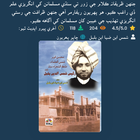
جنهن ظريفانہ ڪلام جي زور تي سنڌي مسلمانن کي انگريزي علم
ڏي راغب ڪيو. هو پهريون ريفارمر آهي جنهن ظرافت جي رستي
انگريزي تهذيب جي عيبن کان مسلمانن کي آگاهه ڪيو.
4.5/5.0
204
118
آخري ڀيرو اپڊيٽ ٿيو:
شمس ابن ضيا ابن بلبل
ڇاپو پھريون