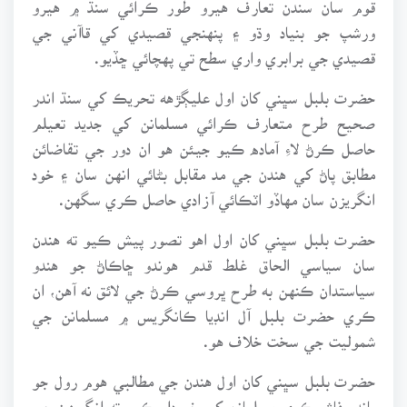
ورشپ جو بنياد وڌو ۽ پنهنجي قصيدي کي قاآني جي
قصيدي جي برابري واري سطح تي پهچائي ڇڏيو.
حضرت بلبل سڀني کان اول عليڳڙهه تحريڪ کي سنڌ اندر
صحيح طرح متعارف ڪرائي مسلمانن کي جديد تعيلم
حاصل ڪرڻ لاءِ آماده ڪيو جيئن هو ان دور جي تقاضائن
مطابق پاڻ کي هندن جي مد مقابل بڻائي انهن سان ۽ خود
انگريزن سان مهاڏو اٽڪائي آزادي حاصل ڪري سگهن.
حضرت بلبل سڀني کان اول اهو تصور پيش ڪيو ته هندن
سان سياسي الحاق غلط قدم هوندو ڇاڪاڻ جو هندو
سياستدان ڪنهن به طرح ڀروسي ڪرڻ جي لائق نه آهن، ان
ڪري حضرت بلبل آل انڊيا ڪانگريس ۾ مسلمانن جي
شموليت جي سخت خلاف هو.
حضرت بلبل سڀني کان اول هندن جي مطالبي هوم رول جو
ڀانڊو فاش ڪري مسلمانن کي خبردار ڪيو ته انگريزن جي