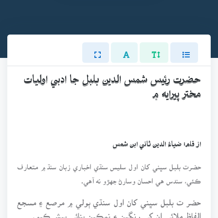
حضرت رئيس شمس الدين بلبل جا ادبي اوليات
مختر پيرايه ۾
از قلم: ضياءُ الدين ثاني ابن شمس
حضرت بلبل سڀني کان اول سليس سنڌي اخباري زبان سنڌ ۾ متعارف
ڪئي، سندس هي احسان وسارڻ جهڙو نه آهي.
حضر ت بلبل سڀني کان اول سنڌي ٻولي ۾ مرصع ۽ مسجع
الفاظ ملائي ان کي رنگين ۽ نمڪين بنائي پيش ڪيو.