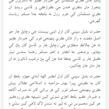
پنجوڙ مان نڪري هندن جي ڪوڙڪي ۾ ڦاسي ويندؤ ان
ڪري مسلمانن کي هوم رول نه بلڪه جدا مسلم رياست
گهرجي.
حضرت بلبل سڀني کان اول ايني بيسنت جي وڇايل ڄار جو
اصل مقصد ۽ راز فاش ڪري پنهنجي قوم کي خبردار ڪيو
ته هن چالاڪ مڪڙي جي وڇايل ڄار ۾ ڦاسڻ کان پاڻ کي
بچايو، برصغير جا اڪثر ۽ اهم مسلم رهنما سندس تيار
ڪيل ڄار ۾ ڦاسي چڪا هئا جن کي پڻ ترغيب ڏنائون ته ان
ڄار مان جان ڇڏائين.
حضرت بلبل سڀني کان اول اڪبر الهه آبادي جهڙو بلڪ ان
کان به ڪيئي ڀيرا بهتر مزاحيه ۽ اصلاحي ڪلام پيش
ڪري پنهنجي مسلم قوم کي هر برائي کان نه صرف آگاهه
۽ خبردار ڪيو بلڪ اهڙي نموني کين تنبيهه ڪري روڪيو
جو کين محسوس ئي نه ٿيو ته سندن لاک لاهي کين سڌي ۽
سلامتي واري دڳ تي گامزن ڪيو ويو آهي. ساڳي طرح