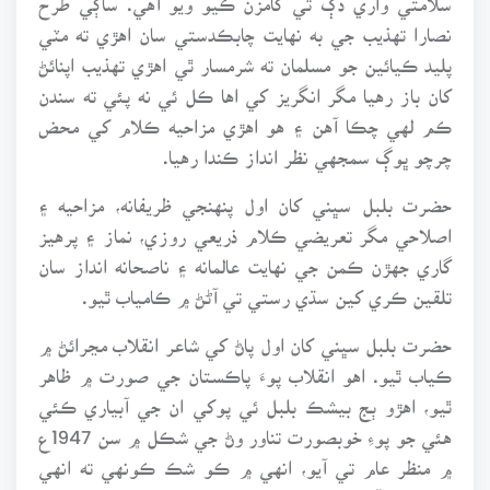
نصارا تهذيب جي به نهايت چابڪدستي سان اهڙي ته مٽي
پليد ڪيائين جو مسلمان ته شرمسار ٿي اهڙي تهذيب اپنائڻ
کان باز رهيا مگر انگريز کي اها ڪل ئي نه پئي ته سندن
ڪم لهي چڪا آهن ۽ هو اهڙي مزاحيه ڪلام کي محض
چرچو ڀوڳ سمجهي نظر انداز ڪندا رهيا.
حضرت بلبل سڀني کان اول پنهنجي ظريفانه، مزاحيه ۽
اصلاحي مگر تعريضي ڪلام ذريعي روزي، نماز ۽ پرهيز
گاري جهڙن ڪمن جي نهايت عالمانه ۽ ناصحانه انداز سان
تلقين ڪري کين سڌي رستي تي آڻڻ ۾ ڪامياب ٿيو.
حضرت بلبل سڀني کان اول پاڻ کي شاعر انقلاب مڃرائڻ ۾
ڪياب ٿيو. اهو انقلاب پوءَ پاڪستان جي صورت ۾ ظاهر
ٿيو، اهڙو ٻج بيشڪ بلبل ئي پوکي ان جي آبياري ڪئي
هئي جو پوءِ خوبصورت تناور وڻ جي شڪل ۾ سن 1947ع
۾ منظر عام تي آيو، انهي ۾ ڪو شڪ ڪونهي ته انهي
ٻوٽي جي آبياري جو فريضو بلبل کان پوءِ ٻين رهنمائن جي