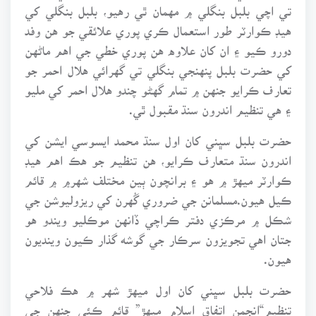
تي اچي بلبل بنگلي ۾ مهمان ٿي رهيو، بلبل بنگلي کي
هيڊ ڪوارٽر طور استعمال ڪري پوري علائقي جو هن وفد
دورو ڪيو ۽ ان کان علاوه هن پوري خطي جي اهم ماڻهن
کي حضرت بلبل پنهنجي بنگلي تي گهرائي هلال احمر جو
تعارف ڪرايو جنهن ۾ تمام گهڻو چندو هلال احمر کي مليو
۽ هي تنظيم اندرون سنڌ مقبول ٿي.
حضرت بلبل سڀني کان اول سنڌ محمد ايسوسي ايشن کي
اندرون سنڌ متعارف ڪرايو، هن تنظيم جو هڪ اهم هيڊ
ڪوارٽر ميهڙ ۾ هو ۽ برانچون ٻين مختلف شهر۾ ۾ قائم
ڪيل هيون.مسلمانن جي ضروري گُهرن کي ريزوليوشن جي
شڪل ۾ مرڪزي دفتر ڪراچي ڏانهن موڪليو ويندو هو
جتان اهي تجويزون سرڪار جي گوشه گذار ڪيون وينديون
هيون.
حضرت بلبل سڀني کان اول ميهڙ شهر ۾ هڪ فلاحي
تنظيم“انجمن اتفاق اسلام ميهڙ” قائم ڪئي جنهن جي