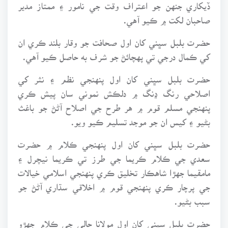
ڏيکاري جنهن جو اعتراف وقت جي نامور ۽ ممتاز مدير
صاحبان لکت ۾ ڪيو آهي.
حضرت بلبل سڀني کان اول صحافت جو وقار بلند ڪري ان
کي ڪمال درجي تي پهچائڻ جو شرف به حاصل ڪيو آهي.
حضرت بلبل سڀني کان اول پنهنجي نظم ۽ نثر کي
اصلاحي رنگ ڍنگ ۾ دلڪش نموني سان پيش ڪري
پنهنجي مسلم قوم ۾ هر طرح جي اصلاح آڻڻ جو باغث
بڻيو ۽ کيس ان جو موجد تسليم ڪيو ويو.
حضرت بلبل سڀني کان اول پنهنجي ڪلام ۾ حضرت
سعدي جي ڪلام ڪريما جي طرز تي ڪريما نيچرل ۽
مامقيما جهڙا شاهڪار تخليق ڪري پنهنجي اسلامي خيالات
جي پرچار ڪري پنهنجي قوم ۾ اخلاقي سڌاري آڻڻ جو
سبب بڻيو.
حضرت بلبل سڀني کان اول مولانا حالي جي ڪلام جهڙو