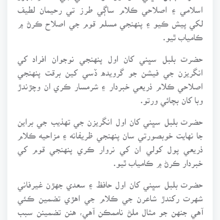
اسلامي ۽ اصلاحي ڪلام ساڳي طرز تي رحيمان لطيف
لکي پيش ڪيو ۽ پنهنجي مسلم قوم جي اصلاح ڪرڻ ۾
ڪامياب ٿيو.
حضرت بلبل سڀني کان اول پنهنجي نوجوان افراد کي
انگريزن جي فيشن جو گرويده ڏسي کين برقت پنهنجي
اصلاحي ڪلام ذريعي خبردار ۽ شرمسار ڪري ان وچڙندڙ
وبا کان بچائي ورتو.
حضرت بلبل سڀني کان اول انگريزن جي تهذيب جي براين
جا نهايت خوبصورتي سان پنهنجي ظريفانه ۽ مزاحيه ڪلام
ذريعي پول کولي ان کي نروار ڪري پنهنجي قوم کي
خبردار ڪرڻ ۾ ڪامياب ٿيو.
حضرت بلبل سڀني کان اول حافظ ۽ سعدي جهڙن غيرفاني
شهرت رکندڙ شاعرن جي ڪلام جي اهڙي تضمين ڪئي
آهي جنهن جو مثال ملڻ ناممڪن آهي، هنن تضمينن سبب