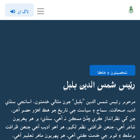
لاگ ان
شخصيتون ۽ خاڪا
رئيس شمس الدين بلبل
مرحوم رئيس شمس الدين ”بلبل“ جون مثالي خدمتون، اسانجي سنڌي
ادب، صحافت، سماج ۽ سياست جي تاريخ جو هڪ اهڙو حصو آهن،
جن کي نظرانداز ڪري ڇڏڻ ممڪن نہ آهي. سنڌيءَ ۾ هو پھريون
شاعر آهي، جنھن ظرافتي نظم لکيو. هو اھو اديب آهي جنھن ظرافت
۾ملڪ ۽ قوم جي خدمت ڪئي آهي. هو پهريون ماهر تعليم آهي،