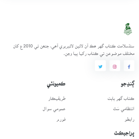
سنڌسلامت ڪتاب گهر ھڪ آن لائين لائبريري آھي، جنھن تي 2010ع کان
مختلف موضوعن تي ڪتاب رکيا پيا وڃن.
ڳنڍجو
ڪميونٽي
ڪتاب گهر بابت
طريقيڪار
انتظامي سَٿ
عمومي سوال
رابطو
فورم
پراجيڪٽ