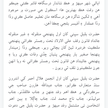
اباڻي شهر ميهڙ ۾ هڪ شاندار درسگاهه قائم ڪئي جيڪو
هن وقت هڪ بهترين هاءَ اسڪول جي صورت ۾ موجود
آهي ۽ لکين شاگرد هن درسگاهه مان تعليم حاصل ڪري وڏا
وڏا عملدار ۽ آفيسر بڻجي چڪا آهن.
حضرت بلبل سڀني کان اول پنهنجي منقوله ۽ غير منقوله
جائداد قانون وقف علي الاولاد تحت رجسٽر ڪرائي پنهنجي
ملڪيت خردبرد ٿيڻ کان بچائي ويو. جيڪي وڏا زميندار
پنهنجا صغير ٻار پنهنجي پٺيان ڇڏي وفات ڪري ويا ۽
پنهنجي جائيداد هن قانون تحت رجسٽر ڪرائي نه ويا انهن
جون ملڪيتون تلف ٿي ويون .
حضرت بلبل سڀني کان اول انجمن هلال احمر کي اندرون
سنڌ متعارف ڪرايو، جناب عبدالله هارون صاحب جي
سرڪردگي ۾ هڪ اهم وفد جنهن ۾ جناب خالقڏنو، جناب
موليڏنو، جناب تاج محمد لٺ، جناب چاڳلا ۽ ٻين اهم
اشخاصن تي مشتمل وفد ميهڙ ۾ حضرت بلبل جي دعوت