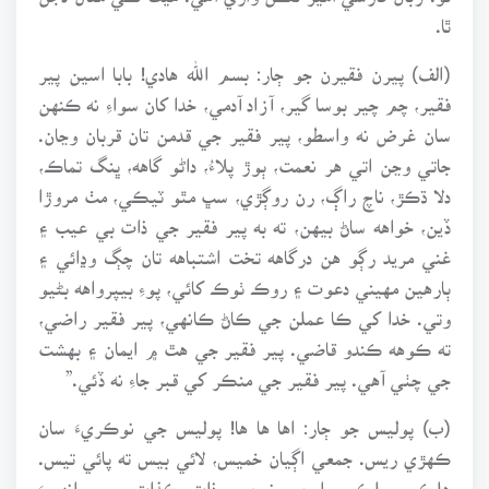
ٿا.
(الف) پيرن فقيرن جو ڄار: بسم الله هادي! بابا اسين پير
فقير، چم چير بوسا گير، آزاد آدمي، خدا کان سواءِ نه ڪنهن
سان غرض نه واسطو، پير فقير جي قدمن تان قربان وڃان.
جاتي وڃن اتي هر نعمت، ٻوڙ پلاءُ، داڻو گاهه، ڀنگ تماڪ،
دلا ڌڪڙ، ناچ راڳ، رن روڳڙي، سڀ مٿو ٽيڪي، مٺ مروڙا
ڏين، خواهه ساڻ بيهن، ته به پير فقير جي ذات بي عيب ۽
غني مريد رڳو هن درگاهه تخت اشتباهه تان چڳ وڍائي ۽
ٻارهين مهيني دعوت ۽ روڪ ٺوڪ کائي، پوءِ بيپرواهه بڻيو
وتي. خدا کي ڪا عملن جي ڪاڻ ڪانهي، پير فقير راضي،
ته ڪوهه ڪندو قاضي. پير فقير جي هٿ ۾ ايمان ۽ بهشت
جي چٺي آهي. پير فقير جي منڪر کي قبر جاءِ نه ڏئي.”
(ب) پوليس جو ڄار: اها ها ها! پوليس جي نوڪريءَ سان
ڪهڙي ريس. جمعي اڳيان خميس، لائي بيس ته پائي تيس.
هلڪي سلڪي، اوچي نيچي، ذات ڪذات، سڀ انهيءَ