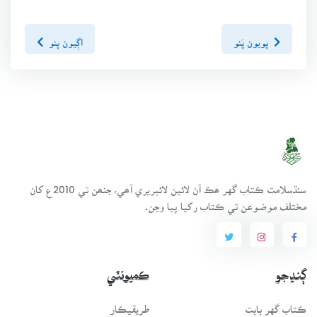
پويون پَنو
اڳيون پنو
سنڌسلامت ڪتاب گهر ھڪ آن لائين لائبريري آھي، جنھن تي 2010ع کان
مختلف موضوعن تي ڪتاب رکيا پيا وڃن.
ڳنڍجو
ڪميونٽي
ڪتاب گهر بابت
طريقيڪار