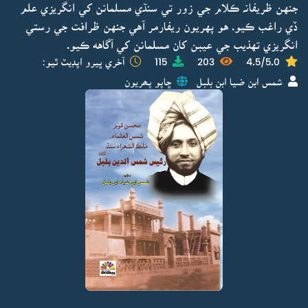
جنهن ظريفانہ ڪلام جي زور تي سنڌي مسلمانن کي انگريزي علم
ڏي راغب ڪيو. هو پهريون ريفارمر آهي جنهن ظرافت جي رستي
انگريزي تهذيب جي عيبن کان مسلمانن کي آگاهه ڪيو.
4.5/5.0
203
115
آخري ڀيرو اپڊيٽ ٿيو:
شمس ابن ضيا ابن بلبل
ڇاپو پھريون