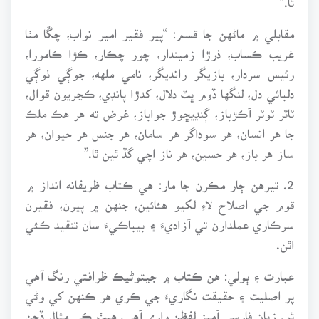
مقابلي ۾ ماڻهن جا قسم: “پير فقير امير نواب، چڱا مٺا
غريب ڪساب، ذرڙا زميندار، چور چڪار، ڪڙا ڪامورا،
رئيس سردار، بازيگر رانديگر، نامي ملهه، جوڳي ٺوڳي
دلبائي دل، لنگها ڏوم ڀٽ دلال، کدڙا پانڊي، ڪڃريون قوال،
ٽاٽر ٽوٽر آڪڙباز، ڳنڍيڇوڙ جواباز، غرض ته هر هڪ ملڪ
جا هر انسان، هر سوداگر هر سامان، هر جنس هر حيوان، هر
ساز هر باز، هر حسين، هر ناز اچي گڏ ٿين ٿا.”
2. تيرهن ڄار مڪرن جا مار: هي ڪتاب ظريفانه انداز ۾
قوم جي اصلاح لاءِ لکيو هئائين، جنهن ۾ پيرن، فقيرن
سرڪاري عملدارن تي آزاديءَ ۽ بيباڪيءَ سان تنقيد ڪئي
اٿن.
عبارت ۽ ٻولي: هن ڪتاب ۾ جيتوڻيڪ ظرافتي رنگ آهي
پر اصليت ۽ حقيقت نگاريءَ جي ڪري هر ڪنهن کي وڻي
ٿو. زبان فارسي آميز لفظن واري آهي. هيٺ ڪي مثال ڏجن