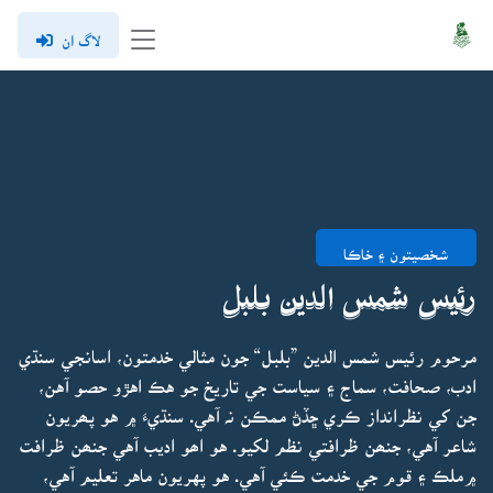
لاگ ان
شخصيتون ۽ خاڪا
رئيس شمس الدين بلبل
مرحوم رئيس شمس الدين ”بلبل“ جون مثالي خدمتون، اسانجي سنڌي
ادب، صحافت، سماج ۽ سياست جي تاريخ جو هڪ اهڙو حصو آهن،
جن کي نظرانداز ڪري ڇڏڻ ممڪن نہ آهي. سنڌيءَ ۾ هو پھريون
شاعر آهي، جنھن ظرافتي نظم لکيو. هو اھو اديب آهي جنھن ظرافت
۾ملڪ ۽ قوم جي خدمت ڪئي آهي. هو پهريون ماهر تعليم آهي،