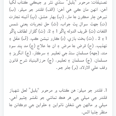
آهن، انهن مان ڪي هي آهن: (الف) قلندر جو ميلو، (ب)
تيرهن ڄار مڪرن جا مار، (ٻ) بهار عشق، (پ) آئينه تجارت
(ت) جهٽ سوال پٽ جواب، (ٿ) حل تجربات يعني شمس
اللغات (ٽ) ظريف الدوله ڀاڱو 1 ۽ 2، (ٺ) گلزار لطائف ڀاڱو
1 ۽ 2 ، (ث) بخت بازي، (د) ڪارو نيشن ڪپ، (ڦ) عقل ۽
تهذيب، (ح) قرض جا مرض ۽ ان جا علاج (چ) مد پند سود
مند، (جهه) مسلمانِ سنڌ جي تعليم ۽ سرڪار، (ڄ) انگريز ۽
مسلمان، (ڄ) مسلمان ۽ تعليم، (ڇ) حرزالبنياد شرح قانون
وقف علي الاولاد، (م) جام جم.
1. قلندر جو ميلو: هن ڪتاب ۾ مرحوم “بلبل” لعل شهباز
قلندر جي ميلي جي هر هڪ تماشي جو نقشو چٽيو آهي.
ميلي ۾ ماڻهن جي شغلن نانواين ۽ حلواين جي دوڪانن جا
منظر چٽيا اٿس.