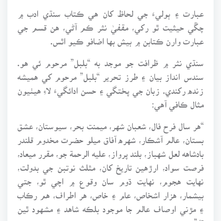
عبارت ۽ ٻوليءَ جي لحاظ کان هي ڪتاب سنڌي ادب ۾
چڱي حيثيت ٿو رکي، مقفيٰ نثر ڪم آڻي، هن قسم جي
عبارت وارن ڪتابن ۾ بيش بها اضافو ڪيو اٿس.
سنڌي نثر ۾ ظرافت جو موجد به “بلبل” مرحوم ئي هو.
سندس انداز بيان ۽ طرز تحرير “بلبل” مرحوم کي هميشه
زنده رکندي. زبان جي پختگي ۽ حسن ادائگيءَ لاءِ هيٺيون
مثال ڪافي آهي:
“هر سال فرح فال، شعبان شهر، ميمنت بحر، سيوستان، عشق
بستان، عالم آشڪار، شهره آفاق ميلو حضرت مخدوم قلندر
بادشاهه لعل شهباز، بلند پرواز، عليه الرحمة جو، مقرر ميعاد،
فرصت سواد، ارڙهين تاريخ کان، مثلث نوتبن جي بدولت،
نهايت هجوم، نهايت ڌوم سان وقوع ۾ اچي ٿو، جتي
بيشمار، هزار اشخاص، عام ۽ خاص، هر اطراف، هم رڪاب
۽ مڙني اوصاف عالم جا موجود بلڪه شاهد ۽ مشهود ٿين
ٿا.”