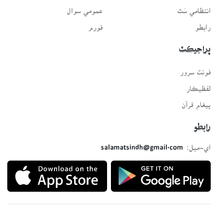
انتظامي سَٿ
عمومي سوال
رابطو
فورم
پراجيڪٽ
فونٽ سرور
لفظيڪار
پيغامِ قرآن
رابطو
اي-ميل:
salamatsindh@gmail.com