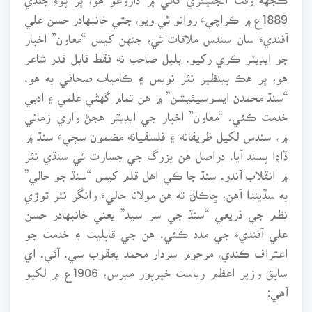
1889ع ۾ ڪراچيءَ روانو ٿي ويو، جتي خانبهادر حسن علي
آفنديءَ سان سندس ملاقات ٿي، جنهن کيس “معاون” اخبار
جو ايڊيٽر ڪري رکيو. بلبل صاحب نه فقط قابل قدر شاعر
هو، پر هڪ بينظير نثر نويس ۽ ڪامياب صحافي به هو.
“سنڌ محمدن ايسوسيئيشن” ۾ هن تمام گهڻي علمي ۽ ادبي
خدمت ڪئي. “معاون” اخبار جي ايڊيٽر هجڻ واري زماني
۾، سندس لکيل ظريفانه ۽ فلسفيانه مضمون سڄيءَ سنڌ ۾
ڏاڍا پسند آيا. دراصل هن بزرگ جي جسارت ئي سنڌي نثر
۾ انقلاب آندو. سنڌ جا ڪي اهل قلم کيس “سنڌ جو حالي”
به سڏيندا آهن، ڇاڪاڻ ته هن مولانا حاليءَ وانگر نثر توڙي
نظم جي ذريعي “سنڌ جي سر سيد” يعني خانبهادر حسن
علي آفنديءَ جي مدد ڪئي. هن جي قابليت ۽ خدمت جو
اعتراف ڪندي، مرحوم سردار محمد يعقوب سي. آئي. اي
سابق وزير اعظم رياست خيرپور ميرس، 1906ع ۾ لکيو
آهي: