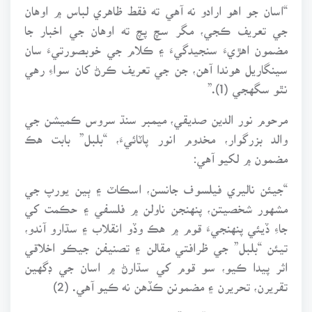
“اسان جو اهو ارادو نه آهي ته فقط ظاهري لباس ۾ اوهان
جي تعريف ڪجي، مگر سچ پچ ته اوهان جي اخبار جا
مضمون اهڙيءَ سنجيدگيءَ ۽ ڪلام جي خوبصورتيءَ سان
سينگاريل هوندا آهن، جن جي تعريف ڪرڻ کان سواءِ رهي
نٿو سگهجي (1).”
مرحوم نور الدين صديقي، ميمبر سنڌ سروس ڪميشن جي
والد بزرگوار، مخدوم انور پاٽائيءَ، “بلبل” بابت هڪ
مضمون ۾ لکيو آهي:
“جيئن ناليري فيلسوف جانسن، اسڪاٽ ۽ ٻين يورپ جي
مشهور شخصيتن، پنهنجن ناولن ۾ فلسفي ۽ حڪمت کي
جاءِ ڏيئي پنهنجيءَ قوم ۾ هڪ وڏو انقلاب ۽ سڌارو آندو،
تيئن “بلبل” جي ظرافتي مقالن ۽ تصنيفن جيڪو اخلاقي
اثر پيدا ڪيو، سو قوم کي سڌارڻ ۾ اسان جي ڊگهين
تقريرن، تحريرن ۽ مضمونن ڪڏهن نه ڪيو آهي. (2)
تصنيفات: مرحوم “بلبل” سنڌي نثر ۾ جيڪي ڪتاب لکيا