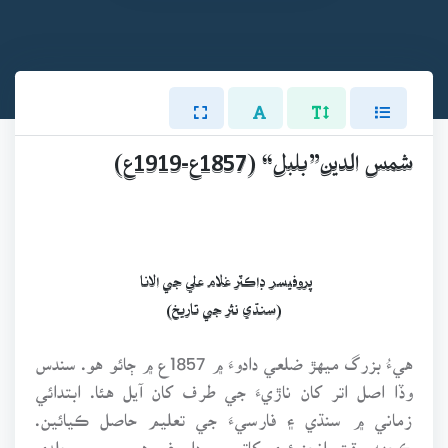
شمس الدين”بلبل“ (1857ع-1919ع)
پروفيسر ڊاڪٽر غلام علي جي الانا
(سنڌي نثر جي تاريخ)
هيءُ بزرگ ميهڙ ضلعي دادوءَ ۾ 1857ع ۾ ڄائو هو. سندس
وڏا اصل اتر کان ناڙيءَ جي طرف کان آيل هئا. ابتدائي
زماني ۾ سنڌي ۽ فارسيءَ جي تعليم حاصل ڪيائين.
ڪجهه وقت انجنيئري کاتي ۾ داروغو هو، پر پوءِ جلدي