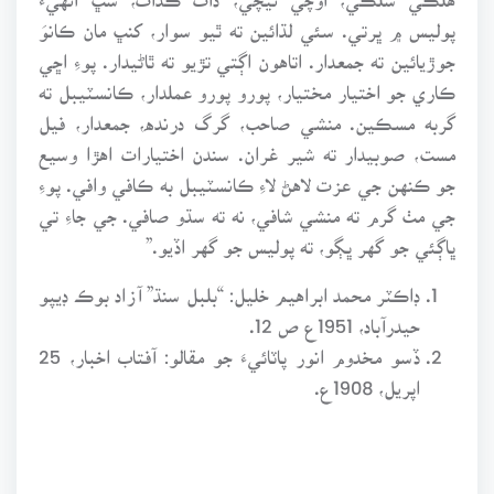
پوليس ۾ ڀرتي. سئي لڌائين ته ٿيو سوار، کنڀ مان ڪانوَ
جوڙيائين ته جمعدار. اتاهون اڳتي تڙيو ته ٿاڻيدار. پوءِ اڇي
ڪاري جو اختيار مختيار، پورو پورو عملدار، ڪانسٽيبل ته
گربه مسڪين. منشي صاحب، گرگ درنده، جمعدار، فيل
مست، صوبيدار ته شير غران. سندن اختيارات اهڙا وسيع
جو ڪنهن جي عزت لاهڻ لاءِ ڪانسٽيبل به ڪافي وافي. پوءِ
جي مٺ گرم ته منشي شافي، نه ته سڌو صافي. جي جاءِ تي
ڀاڳئي جو گهر ڀڳو، ته پوليس جو گهر اڏيو.”
ڊاڪٽر محمد ابراهيم خليل: “بلبل سنڌ” آزاد بوڪ ڊيپو
حيدرآباد، 1951ع ص 12.
ڏسو مخدوم انور پاٽائيءَ جو مقالو: آفتاب اخبار، 25
اپريل، 1908ع.