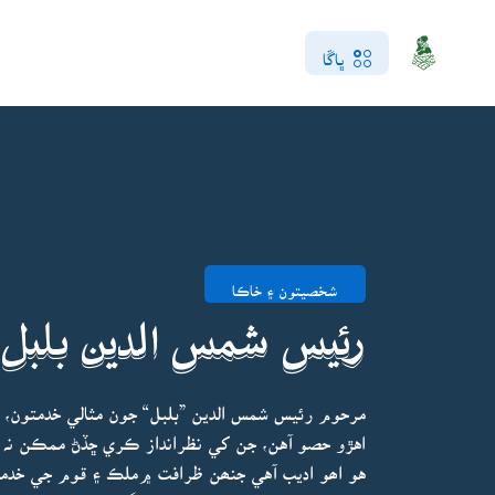
ڀاڱا
شخصيتون ۽ خاڪا
رئيس شمس الدين بلبل
مرحوم رئيس شمس الدين ”بلبل“ جون مثالي خدمتون،
اهڙو حصو آهن، جن کي نظرانداز ڪري ڇڏڻ ممڪن نہ آه
هو اھو اديب آهي جنھن ظرافت ۾ملڪ ۽ قوم جي خدمت 