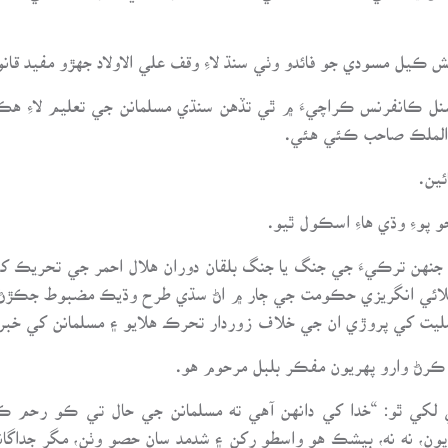
ش ڪيل مسودي جو فائدو وٺي سنڌ لاءِ وقف علي الاولاد جهڙو مفيد قان
يجوڪيشنل ڪانفرنس ڪراچيءَ ۾ ٿي تڏهن سنڌي مسلمانن جي تعليم لاءِ 
 الملڪ صاحب ڪئي هئي.
ئين.
پوءِ وڌي هاءِ اسڪول ٿيو.
نهن ترڪيءَ جي جنگ يا جنگ بلقان دوران هلال احمر جي تحريڪ کي 
ڀلائي انگريزي حڪومت جي ڄار ۾ اڻ سڌي طرح وڌيڪ مضبوط جڪڙڻ 
يت کي پروڙي ان جي خلاف زوردار تحرڪ هلايو ۽ مسلمانن کي خبردا
د ڪرڻ وارو پهريون مفڪر بلبل مرحوم هو.
جي ڪتاب “جام -جم” جي صفحي 56 تي لکي ٿو: “خدا کي دانهن آهي ته مسلمانن جي حال
ون، نه نه، بيشڪ هو واسطو رکن ۽ شدمد سان حصو وٺن، مگر جداگان