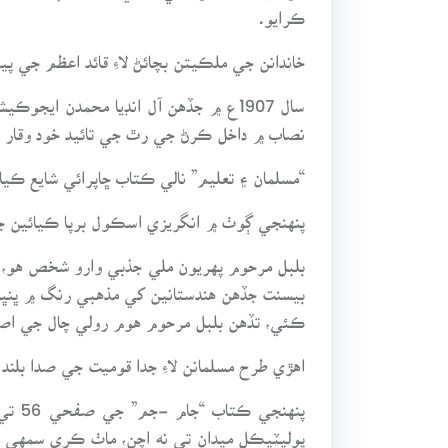
ڪرايو.
خاندانن جي ملڪيتن بچائڻ لاءِ قائد اعظم جي پي
سال 1907ع ۾ جڏهن آل انڊيا محمدن ا
نصاب ۾ داخل ڪرڻ جي رٿ جي تائيد خود وقار
“مسلمان ۽ تعليم” نالي ڪتاب ڇاپرائي شايع ڪيا
پنهنجي ڳوٺ ۾ انگريزي اسڪول برپا ڪيائين جو 
بلبل مرحوم پهريون ملي جذبي وارو شخص هو، ج
بيسنت جڏهن هندستانين کي مذهبي رنگ ۾ ڀن
ڪئي، تڏهن بلبل مرحوم هوم رولي چال جي اصل
اهڙي طرح مسلمانن لاءِ جدا قوميت جي صدا بلن
پنهن
پوليٽيڪل ميدان تي نه اچن، ماٺ ڪري سمهي پ