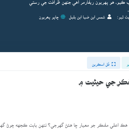
 ڪيو. هو پهريون ريفارمر آهي جنهن ظرافت جي رستي
ٽ ٿيو:
شمس ابن ضيا ابن بلبل
ڇاپو پھريون
و
فُل اسڪرين
فڪر جي حيثيت ۾
هڪ اعلي مفڪر جو معيار ڇا هئڻ گهرجي؟ تنهن بابت ڪجهه چوڻ گهرا