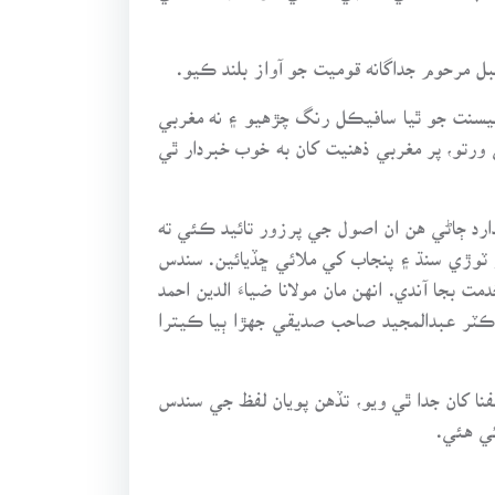
بل مرحوم جداگانه قوميت جو آواز بلند ڪيو.
سنت جو ٿيا سافيڪل رنگ چڙهيو ۽ نه مغربي
ورتو، پر مغربي ذهنيت کان به خوب خبردار ٿي
ارد ڄاڻي هن ان اصول جي پرزور تائيد ڪئي ته
 ٽوڙي سنڌ ۽ پنجاب کي ملائي ڇڏيائين. سندس
جا آندي. انهن مان مولانا ضياءَ الدين احمد
ڪٽر عبدالمجيد صاحب صديقي جهڙا ٻيا ڪيترا
ن آفندي واري مرض “ٻلي” ۾ مبتلا ٿي تاريخ 13 سيپٽمبر 1919ع تي هن دارالفنا کان جدا ٿي ويو، تڏهن پويان لفظ جي سندس
ئي هئي.