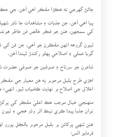
ڄاڻڻ گهرجي ته هڪڙا مفڪر اهي آهن، جي حڪمت 
پيا اهي آهن، جن جذبات ۽ مشاهدات جا نادر ش
کي سمجهن. هنن جو فڪر خالص فن خاطر هوندو
ٽيون گروهه انهن مفڪرن جو آهي، جن فن کي غرض 
گويا عملي ۽ اصلاحي پهلو رکندڙ ٿيندا آهن.
شاعرن جو سرتاج ۽ صوفين جو صوفي حضرت شاهه
اهڙي طرح بلبل مرحوم به هن معيار جي مفڪرن 
اخلاق جي اصلاح ۾ نهايت ڪامياب ٿيو. انهيءَ 
منهنجي خيال موجب هڪ اعليٰ مفڪر کي پرکڻ 
نوان جذبا پيدا ڪري نيڪ اثر وڌو هجي ۽ ٽيون
هنن ٽنهي پرکائن ۾ بلبل مرحوم بالڪل پورو لهي
فرمايو اٿس: