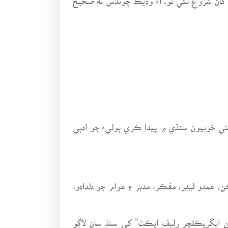
ني خوبيون سنڌي ۾ پيدا ڪري ٻوليءَ جو ادبي
 عمدو ليڊر، مفڪر، مدبر ۽ عوام جو دلدادو،
 ايگريڪلچر رليف ايڪٽ” کي سنڌ سان لاڳو