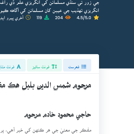
جي زور تي سنڌي مسلمانن کي انگريزي علم ڏي راغب
انگريزي تهذيب جي عيبن کان مسلمانن کي آگاهه ڪيو.
4.5/5.0
204
119
آخري ڀيرو اپڊي
فھرست
فونٽ سائيز
فونٽ مٽاي
مرحوم شمس الدين بلبل هڪ م
حاجي محمود خادم مرحوم
مفڪر جي معنيٰ جي هر ڪنهن کي خبر آهي، پر 