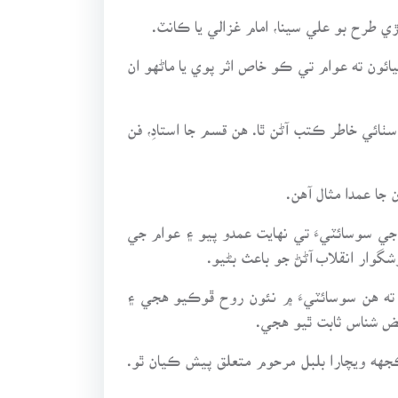
طرح بو علي سينا، امام غزالي يا ڪانٽ.
ون ته عوام تي ڪو خاص اثر پوي يا ماڻهو ان
ٺائي خاطر ڪتب آڻن ٿا. هن قسم جا استادِ، فن
ا عمدا مثال آهن.
جي سوسائٽيءَ تي نهايت عمدو پيو ۽ عوام جي
وار انقلاب آڻڻ جو باعث بڻيو.
ته هن سوسائٽيءَ ۾ نئون روح ڦوڪيو هجي ۽
بض شناس ثابت ٿيو هجي.
 ڪجهه ويچارا بلبل مرحوم متعلق پيش ڪيان ٿو.