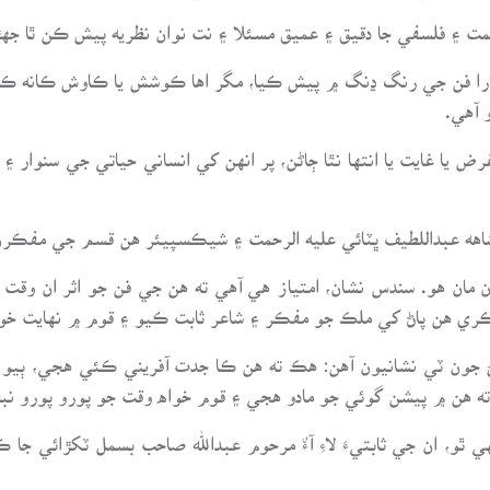
۽ فلسفي جا دقيق ۽ عميق مسئلا ۽ نت نوان نظريه پيش ڪن ٿا جهڙي 
هپارا فن جي رنگ ڍنگ ۾ پيش ڪيا، مگر اها ڪوشش يا ڪاوش ڪانه ڪيائ
 آهي.
يا غايت يا انتها نٿا ڄاڻن، پر انهن کي انساني حياتي جي سنوار ۽ س
 عبداللطيف ڀٽائي عليه الرحمت ۽ شيڪسپيئر هن قسم جي مفڪرن ج
مان هو. سندس نشان، امتياز هي آهي ته هن جي فن جو اثر ان وقت 
ڪري هن پاڻ کي ملڪ جو مفڪر ۽ شاعر ثابت ڪيو ۽ قوم ۾ نهايت خوشگ
جون ٽي نشانيون آهن: هڪ ته هن ڪا جدت آفريني ڪئي هجي، ٻيو 
 ته هن ۾ پيشن گوئي جو مادو هجي ۽ قوم خواه وقت جو پورو پورو ن
 ٿو، ان جي ثابتيءَ لاءِ آءٌ مرحوم عبدالله صاحب بسمل ٽکڙائي جا