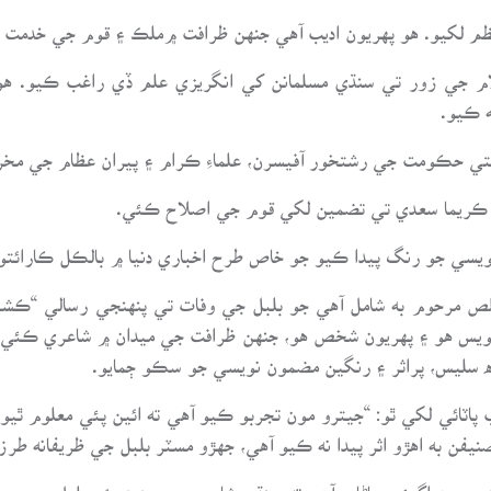
نظم لکيو. هو پهريون اديب آهي جنهن ظرافت ۾ملڪ ۽ قوم جي خدمت
ڪلام جي زور تي سنڌي مسلمانن کي انگريزي علم ڏي راغب ڪيو. هو
ه ڪيو.
تي حڪومت جي رشتخور آفيسرن، علماءِ ڪرام ۽ پيران عظام جي مخر
 ڪريما سعدي تي تضمين لکي قوم جي اصلاح ڪئي.
ويسي جو رنگ پيدا ڪيو جو خاص طرح اخباري دنيا ۾ بالڪل ڪارائتو ث
لص مرحوم به شامل آهي جو بلبل جي وفات تي پنهنجي رسالي “ڪ
 نويس هو ۽ پهريون شخص هو، جنهن ظرافت جي ميدان ۾ شاعري ڪئي ۽
 سليس، پراثر ۽ رنگين مضمون نويسي جو سڪو ڄمايو.
پاٽائي لکي ٿو: “جيترو مون تجربو ڪيو آهي ته ائين پئي معلوم ٿي
فن به اهڙو اثر پيدا نه ڪيو آهي، جهڙو مسٽر بلبل جي ظريفانه طرز
دي مون اڳيئي ڄاڻايو آهي ته سنڌي شاعري جو جديد دؤر بلبل مرحوم