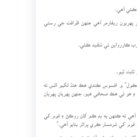
 ڪئي آهي.
 پهريون ريفارمر آهي جنهن ظرافت جي رستي
ب ڪاررواين تي تنقيد ڪئي.
ابت ٿيو.
شڪول” ۾ افسوس ڪندي هڪ هنڌ لکيو اٿس ته
 هو ئي هڪ صحافي هيو، جنهن پهريان پهريان
و آهي ته ڪنهن به بد ڪم کان روڪڻ ۽ قوم کي
 قوم کي شرمسار ڪري پراثر بنايو آهي.”
 کان شروع ٿئي ٿو. آءٌ وڌيڪ چوندس ته صحيح