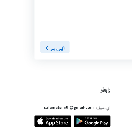
اڳيون پنو
رابطو
اي-ميل:
salamatsindh@gmail.com