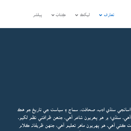
تعارف
ليکڪ
ڪِتابَ
پبلشر
 اسانجي سنڌي ادب، صحافت، سماج ۽ سياست جي تاريخ جو هڪ
ي. سنڌيءَ ۾ هو پھريون شاعر آهي، جنھن ظرافتي نظم لکيو.
ڪئي آهي. هو پهريون ماهر تعليم آهي، جنهن ظريفانہ ڪلام