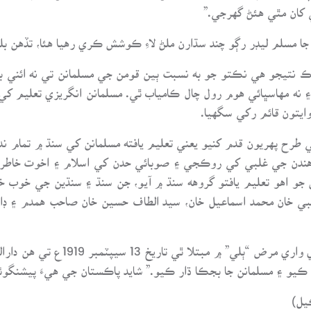
ي کان مٿي هئڻ گهرجي.”
 جا مسلم ليڊر رڳو چند سڌارن ملڻ لاءِ ڪوشش ڪري رهيا هئا، تڏهن بل
نتيجو هي نڪتو جو به نسبت ٻين قومن جي مسلمانن تي نه ائني بي
۽ نه مهاسڀائي هوم رول چال ڪامياب ٿي. مسلمانن انگريزي تعليم کي 
وايتون قائم رکي سگهيا.
رح پهريون قدم کنيو يعني تعليم يافته مسلمانن کي سنڌ ۾ تمام ند
ڻي هندن جي غلبي کي روڪجي ۽ صوبائي حدن کي اسلام ۽ اخوت خاطر
اهو تعليم يافتو گروهه سنڌ ۾ آيو، جن سنڌ ۽ سنڌين جي خوب خدمت ب
نبي خان محمد اسماعيل خان، سيد الطاف حسين خان صاحب همدم ۽ ڊا
بلبل مرحوم پنهنجي دوست حسن علي خا
 ڪيو ۽ مسلمانن جا بجڪا ڌار ڪيو.” شايد پاڪستان جي هيءَ پيشنگو