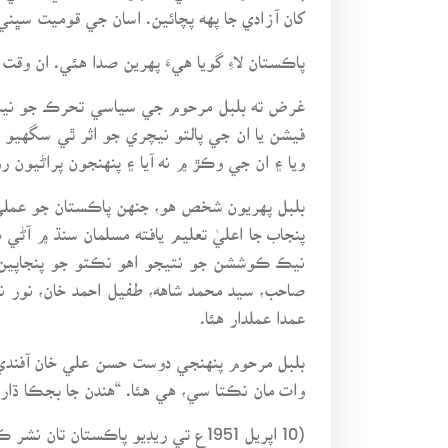
کان آزادي جا پهه پچائين. اسان جي قوميت سڀن
پاڪستان لاءِ گويا هيءَ پهرين صدا هئي. ان وقت
غرض ته بلبل مرحوم جي سياسي تحرڪ جو نيڪ 
فيشن يا ان جي پالتو نيچري جو اثر ٿي سگهيو 
ويا ۽ ان جي وڪڙ ۾ نه آيا ۽ پنهنجون پراڻيون ر
بلبل پهريون شخص هو، جنهن پاڪستان جو عملي ط
پنجاب جا اعليٰ تعليم يافته مسلمان سنڌ ۾ آ
نيڪ ڪوششن جو نتيجو اهو نڪتو جو پنجاپين جو 
صاحب، سيد محمد شاهه، طفيل احمد خان، نور 
عمدا عملدار هئا.
وات مان نڪتا سي، هي هئا. “هندن جا بجڪا ڌار
(10 اپريل 1951ع تي ريڊيو پاڪستان تان نشر ڪيل)