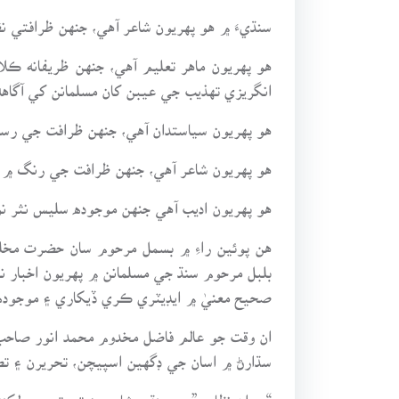
سنڌيءَ ۾ هو پهريون شاعر آهي، جنهن ظرافتي 
هو پهريون ماهر تعليم آهي، جنهن ظريفانه 
انگريزي تهذيب جي عيبن کان مسلمانن کي آگاه
هو پهريون سياستدان آهي، جنهن ظرافت جي رس
هو پهريون شاعر آهي، جنهن ظرافت جي رنگ ۾
هو پهريون اديب آهي جنهن موجوده سليس نثر ن
هن پوئين راءِ ۾ بسمل مرحوم سان حضرت مخ
بلبل مرحوم سنڌ جي مسلمانن ۾ پهريون اخبار
صحيح معنيٰ ۾ ايڊيٽري ڪري ڏيکاري ۽ موجوده
ان وقت جو عالم فاضل مخدوم محمد انور صاحب 
سڌارڻ ۾ اسان جي ڊگهين اسپيچن، تحريرن ۽ تصني
“ديوان نظامي” ۾ سنڌي شاعريءَ تي تبصرو لکن