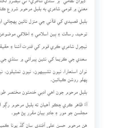
معنيٰ ۾ قومي شاعري به بلبل مرحوم شروع ڪئي. 
بلبل قصيدي کي قاآني جي منزل تائين پهچائي ا
توحيد، رسالت ۽ ٻين اسلامي ۽ اخلاقي موضوعن
نيچرل شاعري ڪري قوم کي قدرت آشنا ۽ حقيقت 
سعدي جي ڪريما کي نئين پيرائي ۾ سنڌي جي چا
نوان استعارا، نيون تشبيهون، نيون تمثيلون،
پهلو روشن ڪيائين.
بلبل مرحوم جون اهي ادبي خدمتون مختصر طور
آءٌ ظاهر ڪري چڪو آهيان ته بلبل مرحوم رڳو 
مجلسن جو مور ۽ جادو بيان مقرر پڻ هيو.
هن مرحوم حسن علي آفندي سان گڏ پونا ڪمي