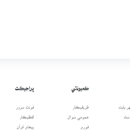
ڪميونٽي
پراجيڪٽ
 بابت
طريقيڪار
فونٽ سرور
سَٿ
عمومي سوال
لفظيڪار
فورم
پيغامِ قرآن