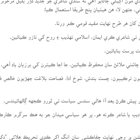
جنهن لاءِ هن هيٺيان پنج طريقا استعمال ڪيا:
ن کان هر طرح نهايت مفيد قومي ڪم ورتا.
 تي شاعري ڪري ايمان، اسلامي تهذيب ۽ روح کي تازو ڪيائين.
پرست بنايائين.
شني ملائڻ سان محفوظ ڪيائين، جا اڃا ڪيترن کي برزبان ياد آهي.
 نيون ترڪيبون، چست بندش، شوخ ادا، فصاحت بلاغت جهڙيون خالص ف
 پيش ڪرڻ بعد آءٌ هاڻي سندس سياست تي ٿورو ڪجهه ڳالهائيندس.
اديب يا شاعر ڪونه هو، پر هو سياسي ميدان جو به هڪ سرگرم ڪارڪن،
شن ۾ وڃي نهايت جفاڪشي سان انگ اکر ڪڍي تحريڪ هلائي “دکن