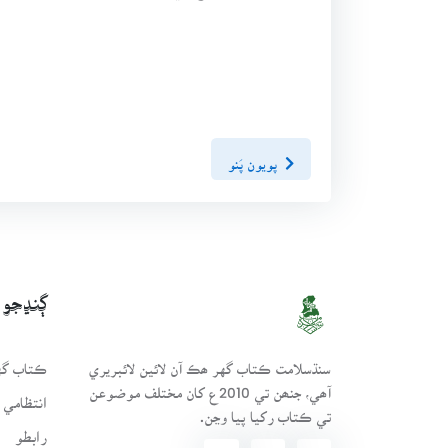
پويون پَنو
ڳنڍجو
سنڌسلامت ڪتاب گهر ھڪ آن لائين لائبريري
ڪتاب گهر
آھي، جنھن تي 2010ع کان مختلف موضوعن
انتظامي 
تي ڪتاب رکيا پيا وڃن.
رابطو