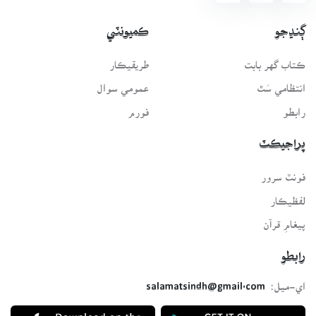
ڳنڍجو
ڪميونٽي
ڪتاب گهر بابت
طريقيڪار
انتظامي سَٿ
عمومي سوال
رابطو
فورم
پراجيڪٽ
فونٽ سرور
لفظيڪار
پيغامِ قرآن
رابطو
اي-ميل:
salamatsindh@gmail.com