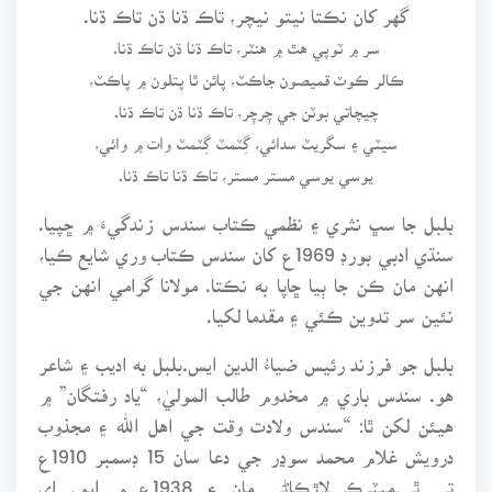
گهر کان نڪتا نيتو نيچر، تاڪ ڌنا ڌن تاڪ ڌنا.
سر ۾ ٽوپي هٿ ۾ هنٽر، تاڪ ڌنا ڌن تاڪ ڌنا.
ڪالر ڪوٽ قميصون جاڪٽ، پائن ٿا پتلون ۾ پاڪٽ،
چيچاتي بوٽن جي چِرچِر، تاڪ ڌنا ڌن تاڪ ڌنا.
سيٽي ۽ سگريٽ سدائي، گِٽمٽ گِٽمٽ وات ۾ وائي،
يوسي يوسي مستر مستر، تاڪ ڌنا تاڪ ڌنا.
بلبل جا سڀ نثري ۽ نظمي ڪتاب سندس زندگيءَ ۾ ڇپيا.
سنڌي ادبي بورڊ 1969ع کان سندس ڪتاب وري شايع ڪيا،
انهن مان ڪن جا ٻيا ڇاپا به نڪتا. مولانا گرامي انهن جي
نئين سر تدوين ڪئي ۽ مقدما لکيا.
بلبل جو فرزند رئيس ضياءُ الدين ايس.بلبل به اديب ۽ شاعر
هو. سندس باري ۾ مخدوم طالب الموليٰ، “ياد رفتگان” ۾
هيئن لکن ٿا: “سندس ولادت وقت جي اهل الله ۽ مجذوب
درويش غلام محمد سوڍر جي دعا سان 15 ڊسمبر 1910ع
تي ٿي.ميٽرڪ لاڙڪاڻي مان ۽ 1938ع ۾ ايم. اي