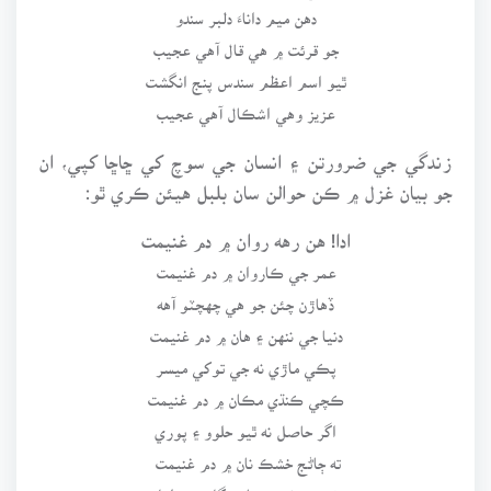
دهن ميم داناءَ دلبر سندو
جو قرئت ۾ هي قال آهي عجيب
ٿيو اسم اعظم سندس پنج انگشت
عزيز وهي اشڪال آهي عجيب
زندگي جي ضرورتن ۽ انسان جي سوچ کي ڇاڇا کپي، ان
جو بيان غزل ۾ ڪن حوالن سان بلبل هيئن ڪري ٿو:
ادا! هن رهه روان ۾ دم غنيمت
عمر جي ڪاروان ۾ دم غنيمت
ڏهاڙن چئن جو هي چهچٽو آهه
دنيا جي ننهن ۽ هان ۾ دم غنيمت
پڪي ماڙي نه جي توکي ميسر
ڪچي ڪنڌي مڪان ۾ دم غنيمت
اگر حاصل نه ٿيو حلوو ۽ پوري
ته ڄاڻج خشڪ نان ۾ دم غنيمت
ڪري وٺ بوستاني گل جي بلبل