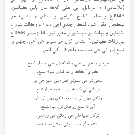
(فلاسافي) ۽ ايل.ايل. بي علي ڳڙهه مان پاس ڪيائين.
1943ع ۾مسلم ڪاليج ڪراچي ۾ منطق ۽ سنڌيءَ جو
ليڪچرر مقرر ٿيو. ليڪن جلدي اچي دادوءَ ۾وڪالت شروع
ڪيائين ۽ پبلڪ پراسيڪيوٽر مقرر ٿيو. 14 ڊسمبر 1966ع
تي وفات ڪيائين.” سندس غزل جو نمونو هي آهي. جنهن ۾
شمع پرواني جي مناسبت ملحوظ رکي اٿس:
حرص و حوس جي واءُ نه دل جي وساءِ شمع،
ڪاري آ ڪاڪ ۾ نه گذارو سواءِ شمع.
ساقي تي مي سبوتي نظر هئي سڀن جي پر،
پرواني ٿي ڏٺو نه ٻيو ڪجهه سواءِ شمع.
وڌندي وڃي ٿي رات ته ٻڏندي وڃي ٿي دل،
آيو نه شمع رو مگر تون نڀاءِ شمع.
توکان ضيا ملي هي زماني کي روشني،
رهندو جگر جو داغ ٿي روشن بجاءِ شمع.
(ياد رفتگان- ص 226-227)