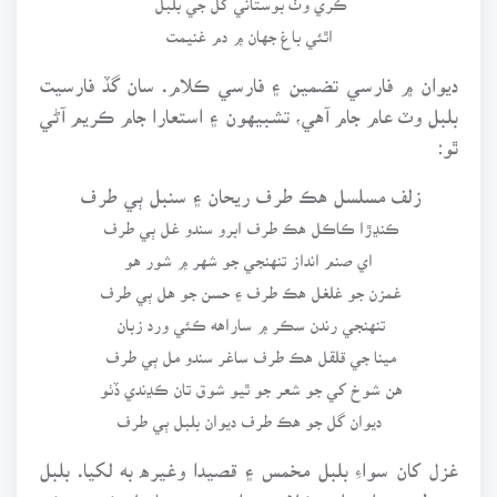
اٿئي باغ جهان ۾ دم غنيمت
ديوان ۾ فارسي تضمين ۽ فارسي ڪلام. سان گڏ فارسيت
بلبل وٽ عام جام آهي، تشبيهون ۽ استعارا جام ڪريم آڻي
ٿو:
زلف مسلسل هڪ طرف ريحان ۽ سنبل ٻي طرف
ڪنڍڙا ڪاڪل هڪ طرف ابرو سندو غل ٻي طرف
اي صنم انداز تنهنجي جو شهر ۾ شور هو
غمزن جو غلغل هڪ طرف ۽ حسن جو هل ٻي طرف
تنهنجي رندن سڪر ۾ ساراهه ڪئي ورد زبان
مينا جي قلقل هڪ طرف ساغر سندو مل ٻي طرف
هن شوخ کي جو شعر جو ٿيو شوق تان ڪڍندي ڏٺو
ديوان گل جو هڪ طرف ديوان بلبل ٻي طرف
غزل کان سواءِ بلبل مخمس ۽ قصيدا وغيره به لکيا. بلبل
جو طنزو مزاح وارو ڪلام به داد تحسين حاصل ڪري چڪو