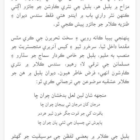
مزاح ۾ بلبل هو، بلبل جي نثري ڪاوشن جو جائزو اڳتي
ڪنهن نثر واري باب ۾ ايندو هتي فقط سندس ديوان ۽
طنزيه ڪلام جو جائزو پيش ڪجي ٿو.
پنهنجي بيبا ڪانه رويي ۽ سخت تحريرن جي ڪري مٿس
مقدما داخل ٿيا. سرخرو ٿيو ۽ کيس آنريري مئجسٽريٽ جو
منصب به مليو، بلبل جو خاص ڪردار سماج جو سڌارو ۽
مسلمانن جي ترقي لاءِ رهيو، سندس ڪلام ۾ نثري
ڪاوشون انهيءِ فرض خاطر هيون. ديوان بلبل ۾ هن جو
ڪلام عشقيه موضوعن جي ترجماني ڪري ٿو:
منجهه شان لبن لعل بدخشان چوان ڇا
مرجان کان مرجان ٿي بيجان چوان ڇا
ياقوت کي جو قوت جگر خون ٿيو هردم
پاپوش تي چسپان جي ٿئي پان چوان ڇا
بلبل جي ڪلام ۾ بعضي لفظن جي موسيقيت جو گهڻو