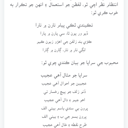
انتظام نظر اچي ٿو، لفظن جو استعمال ۽ انهن جو تڪرار به
خوب ڪري ٿو:
تڪيندي ٿڪي پيام تارن ۾ تارا
ڏيو ور پون ٿا، سي پارن ۾ پارا
ڪڙي بند زلفن جي اهڙو زبون ڪيو
لڳي تار ۾ تار، ڳارن ۾ ڳارا
محبوب جي سراپا جو بيان ڪندي چوي ٿو:
سراپا جو مثال آهي عجيب
عجيبن جو احوال آهي عجيب
ڏنو زلف جو پيچ رخسار تي
اهو جيم ۽ دال آهي عجيب
ڀرون بي سندي باسم بيني الف
ڀرون بسم جي ب ۽ بيني الف
طرح نقطه ۽ خال آهي عجيب