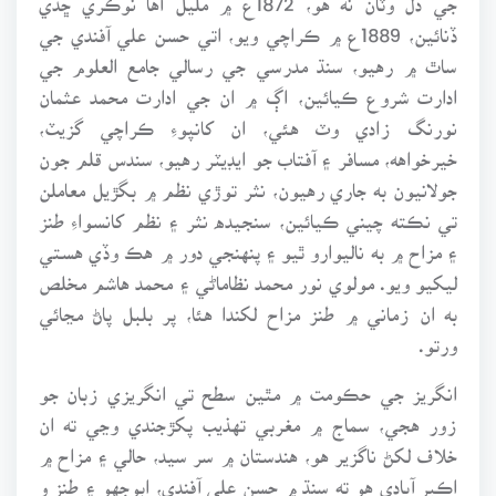
ڏنائين، 1889ع ۾ ڪراچي ويو، اتي حسن علي آفندي جي
ساٿ ۾ رهيو، سنڌ مدرسي جي رسالي جامع العلوم جي
ادارت شروع ڪيائين، اڳ ۾ ان جي ادارت محمد عثمان
نورنگ زادي وٽ هئي، ان کانپوءِ ڪراچي گزيٽ،
خيرخواهه، مسافر ۽ آفتاب جو ايڊيٽر رهيو، سندس قلم جون
جولانيون به جاري رهيون، نثر توڙي نظم ۾ بگڙيل معاملن
تي نڪته چيني ڪيائين، سنجيده نثر ۽ نظم کانسواءِ طنز
۽ مزاح ۾ به ناليوارو ٿيو ۽ پنهنجي دور ۾ هڪ وڏي هستي
ليکيو ويو. مولوي نور محمد نظاماڻي ۽ محمد هاشم مخلص
به ان زماني ۾ طنز مزاح لکندا هئا، پر بلبل پاڻ مڃائي
ورتو.
انگريز جي حڪومت ۾ مٿين سطح تي انگريزي زبان جو
زور هجي، سماج ۾ مغربي تهذيب پکڙجندي وڃي ته ان
خلاف لکڻ ناگزير هو، هندستان ۾ سر سيد، حالي ۽ مزاح ۾
اڪبر آبادي هو ته سنڌ ۾ حسن علي آفندي، اٻوجهو ۽ طنز و