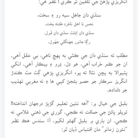
سنڌي دان جاهل سيه رو ۽ سخت،
نحس نا اهل ناخرد خفته بخت.
سنڌي دان اِڊئٽ سنڌي دان فُول.
رڳا جانور جهنگلي جهُول.
مطلب ته سنڌي دان جي ڪٿي به پهچ ناهي، بي عقل آهي.
ان جو ڪم خراب آهي، هو ڊل، ڍرو ۽ بيڪار آهي. انکي
پٽيوالا به پڇن نٿا! ته پوءِ انگريزي پڙهي گِٽ مٽ ڪندڙ
انگريز سرڪار جو حصو بڻجڻ کپي ها ۽ نه مغربي تهذيب
جو دلداده.
بلبل جي خيال ۾: “آهه نئين تعليم گڙٻڙ درجهان انداخته!!
ٽوپلو پائڻ جي حماقت نه ڪجي. گوري جي ذهني غلامي نه
ڪجي. ان باري ۾ بلبل گهڻو لکيو. آءٌ سندس هڪ نظم
“نئون زمانو” مان اقتباس ڏيان ٿو: