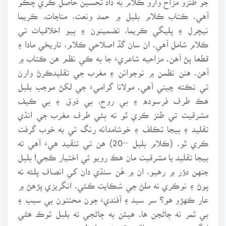
آهي. ڪتاب ڪلام بلبل ۾ حمد ونعت، مناجات، ڪريما
نيچرل ۽ پليگي ڪريما، تضمينون ۽ ٻيو اخلاقيات تي
ڪلام شامل آهي. ان سان گڏ اصلاحي ڪلام، تاريخي مادا ۽
قطعا پڻ آهن. مزاحيه شاعريءَ جا به ڪي نظم هن ڪتاب ۾
آهن. هنن نظمن ۾ نوجوانن ۽ مغرب جي تقليدڪرڻ وارن
تي نڪته چيني آهي. مولانا گراميءَ جي لکڻ موجب بلبل
هڪ طرف فرسوده ۽ بي روح، بي ذوق ۽ بي ڪيف
مشرقيت تي طنز ڪري ٿو ته ٻئي طرف مغرب جي انڌي
تقليد ۽ بيجا تڪلف ۽ خوشامدانه رنگ تي به خوب گرفت
ڪري ٿو. (ڪلام بلبل –20) هن تي تنقيد هيءَ آهي ته
بيجا تقليد يا مشرقيت مان هڪ رويو ئي اختيار ڪجي! بلبل
جنهن دؤر ۾ رهيو، ان ۾ هُن سنڌي دان کي انصاف پلئه نه
پوڻ ۽ نوڪري نه ملڻ جي شڪايت ڪئي. انگريزي پڙهڻ ۾
عار ڪهڙو هو؟ سر سيد ۽ آفنديءَ جون محنتون بي سبب ۽
بي ثمر نه ڄاڻجن ها. هيئن به ڄاڻجي ته بلبل ٽوڪ هڻي
انگريزي پڙهڻ جي تلقين ٿو ڪري ! نظم هي: