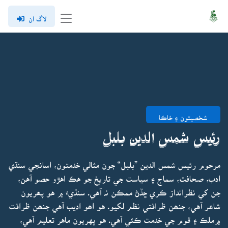
لاگ ان
شخصيتون ۽ خاڪا
رئيس شمس الدين بلبل
مرحوم رئيس شمس الدين ”بلبل“ جون مثالي خدمتون، اسانجي سنڌي
ادب، صحافت، سماج ۽ سياست جي تاريخ جو هڪ اهڙو حصو آهن،
جن کي نظرانداز ڪري ڇڏڻ ممڪن نہ آهي. سنڌيءَ ۾ هو پھريون
شاعر آهي، جنھن ظرافتي نظم لکيو. هو اھو اديب آهي جنھن ظرافت
۾ملڪ ۽ قوم جي خدمت ڪئي آهي. هو پهريون ماهر تعليم آهي،