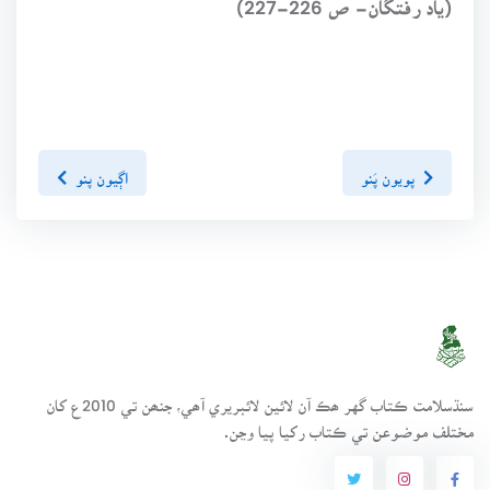
پويون پَنو
اڳيون پنو
سنڌسلامت ڪتاب گهر ھڪ آن لائين لائبريري آھي، جنھن تي 2010ع کان
مختلف موضوعن تي ڪتاب رکيا پيا وڃن.