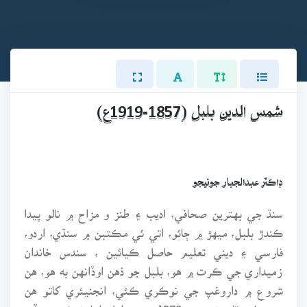
شمس الدين بلبل (1857-1919ع)
ڊاڪٽر عبدالجبار جوڻيجو
سنڌ جي بهترين صحافي، اديب ۽ طنز و مزاح ۾ نالو پيدا
ڪندڙ بلبل، ميهڙ ۾ ڄائو، اتي ئي مڪتبن ۾ سنڌي، اردو،
فارسي ۽ ديني تعليم حاصل ڪيائين ، سندس خاندان
زميداري جي ڪرت ۾ هو، بلبل جو ذهن اوڏانهن به هو، هن
شروع ۾ داروغپ جي نوڪري ڪئي، انجنيئري کاتو هن
جي دل وٽان نه هو، 1872ع ۾ مليل اها نوڪري ڇڏي