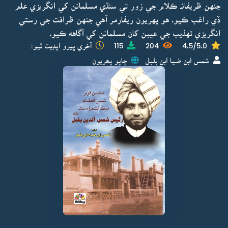
جنهن ظريفانہ ڪلام جي زور تي سنڌي مسلمانن کي انگريزي علم
ڏي راغب ڪيو. هو پهريون ريفارمر آهي جنهن ظرافت جي رستي
انگريزي تهذيب جي عيبن کان مسلمانن کي آگاهه ڪيو.
4.5/5.0
204
115
آخري ڀيرو اپڊيٽ ٿيو:
شمس ابن ضيا ابن بلبل
ڇاپو پھريون