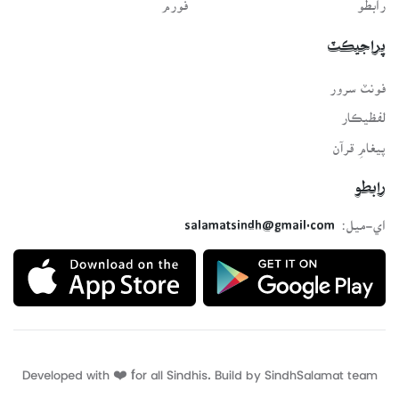
پراجيڪٽ
فونٽ سرور
لفظيڪار
پيغامِ قرآن
رابطو
اي-ميل:
salamatsindh@gmail.com
Developed with ❤️ for all Sindhis. Build by
SindhSalamat
team