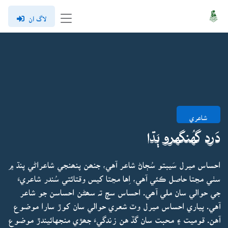
لاگ ان
شاعري
دَرد گهُنگهرو ٻَڌا
احساس ميرل سَيبتو سُڄاڻ شاعر آهي، جنھن پنھنجي شاعراڻي پنڌ ۾
سٺي مڃتا حاصل ڪئي آهي، اِها مڃتا کيس وقتائتي سُندر شاعريءَ
جي حوالي سان ملي آھي. احساس سچ تہ سھڻن احساسن جو شاعر
آهي. پياري احساس ميرل وٽ شعري حوالي سان کوڙ سارا موضوع
آهن. قوميت ۽ محبت سان گڏ هن زندگيءَ جھڙي منجهائيندڙ موضوع