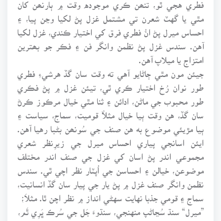
فطري هجي ٿو، تنھن ڪري موجوده وقت ۾ ٻارنھن کان
مٿي يا گهٽ شعرن تي مشتمل غزل پڻ لکيا وڃن پيا، ۽
احساس ميرل پڻ انُ فطري فرق کي اختيار ڪندي، غزل لکيا
آهن. سندس غزل پڻ نظمن وانگر فن ۽ فڪر جو بھترين
امتزاج يا ميلاپ آهن.
جيئن مون مٿي ڄاڻايو آهي ته وقت سان گڏ هرشيءِ فطري
طور نوان رُخ اختيار ڪري ٿي، تيئن غزل ۾ پڻ فڪري
طور محبوب جي ماڻن، ادائن ۽ ثنا مٿي خيال مرڪوز ڪرڻ
سان گڏ، هن وقت ٻيا خيال مثلاٌ قوميت، سماج، سياست ۽
ٻيا مڙيئي موضوع به هن صنف جي سُونھن بڻبا رهيا آهن.
ايئن اسانجي پياري احساس ميرل جي زيرِنظر شعري
مجموعي اندر پڻ اسان کي غزل جي صنف اندر مختلف
موضوعن، خيالن ۽ احساسن جي اُپٽار نظر اچي ٿي. سندس
نظمن وانگر صنف غزل ۾ پڻ يار جي پيار سان گڏ انسانيت،
سماج ۽ قومي جذبا نهايت سهڻي انداز ۾ نظر اچن ٿا. مثلاَ؛
”ميرل“ سنڌ سُڃاڻپ منهنجي، سنڌوءَ جَل جي سُرڪ ڀَرِي ٿَم،