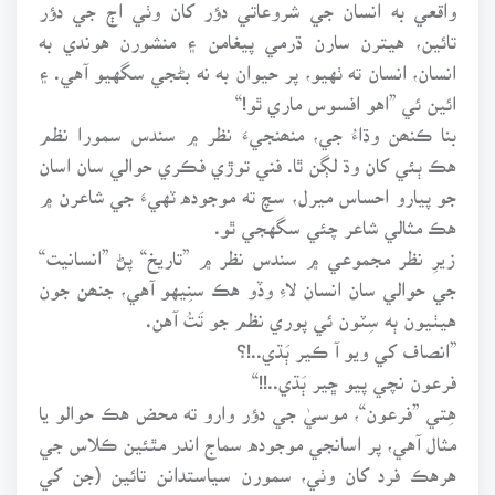
واقعي به انسان جي شروعاتي دؤر کان وٺي اڄ جي دؤر
تائين، هيترن سارن ڌرمي پيغامن ۽ منشورن هوندي به
انسان، انسان ته ٺهيو، پر حيوان به نه بڻجي سگهيو آهي. ۽
ائين ئي ”اهو افسوس ماري ٿو!“
بنا ڪنھن وڌاءُ جي، منھنجيءَ نظر ۾ سندس سمورا نظم
هڪ ٻئي کان وڌ لڳن ٿا. فني توڙي فڪري حوالي سان اسان
جو پيارو احساس ميرل، سچ ته موجوده ٽهيءَ جي شاعرن ۾
هڪ مثالي شاعر چئي سگهجي ٿو.
زيرِ نظر مجموعي ۾ سندس نظر ۾ ”تاريخ“ پڻ ”انسانيت“
جي حوالي سان انسان لاءِ وڏو هڪ سنِيهو آهي، جنھن جون
هيٺيون ٻه سِٽون ئي پوري نظم جو تَتُ آهن.
”انصاف کي ويو آ ڪير ٻَڌي..!؟
فرعون نچي پيو ڇير ٻَڌي..!!“
هِتي ”فرعون“، موسيٰ جي دؤر وارو ته محض هڪ حوالو يا
مثال آهي، پر اسانجي موجوده سماج اندر مٿئين ڪلاس جي
هرهڪ فرد کان وٺي، سمورن سياستدانن تائين (جن کي