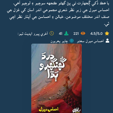
يا هڪ ڏُکي ڳُجهارت تي پڻ گهڻو ڪجهه سوچيو ۽ لوچيو آهي.
احساس ميرل جي زيرِ نظر شعري مجموعي اندر اسان کي غزل جي
صنف اندر مختلف موضوعن، خيالن ۽ احساسن جي اُپٽار نظر اچي
ٿي.
4.5/5.0
221
41
آخري ڀيرو اپڊيٽ ٿيو:
احساس ميرل سھتو
ڇاپو پھريون