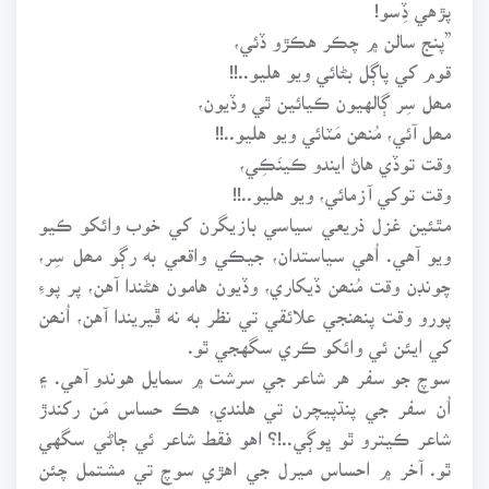
پڙهي ڏِسو!
”پنج سالن ۾ چڪر هڪڙو ڏئي،
قوم کي پاڳل بڻائي ويو هليو..!!
مھل سِر ڳالهيون ڪيائين ٿي وڏيون،
مھل آئي، مُنھن مَٽائي ويو هليو..!!
وقت توڏي هاڻ ايندو ڪينَڪِي،
وقت توکي آزمائي، ويو هليو..!!
مٿئين غزل ذريعي سياسي بازيگرن کي خوب وائکو ڪيو
ويو آهي. اُهي سياستدان، جيڪي واقعي به رڳو مھل سِر،
چونڊن وقت مُنھن ڏيکاري، وڏيون هامون هڻندا آهن، پر پوءِ
پورو وقت پنھنجي علائقي تي نظر به نه ڦيريندا آهن، اُنھن
کي ايئن ئي وائکو ڪري سگهجي ٿو.
سوچ جو سفر هر شاعر جي سرشت ۾ سمايل هوندو آهي. ۽
اُن سفر جي پنڌپيچرن تي هلندي، هڪ حساس مَن رکندڙ
شاعر ڪيترو ٿو ڀوڳي..!؟ اهو فقط شاعر ئي ڄاڻي سگهي
ٿو. آخر ۾ احساس ميرل جي اهڙي سوچ تي مشتمل چئن