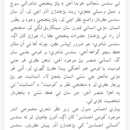
ئي سندس سُڃاڻپ هوندا آهن ۽ پاڻ پنھنجي شاعراڻي سوچ
و عمل وسيلي جھڙيءَ رِيت پڙهندڙن آڏو اچي ٿو، اُن سان
سندس ڪردار واضع نظر اچي ٿو. پاڻ پنھنجي وجود ۾ بطور
انسان، مڙني انساني قدرن سان سينگاريل لڳي ٿو. منھنجي
اُن راءِ تي پڙهندڙ حضرات پنھنجي ڪا راءِ جوڙڻ کان اڳ،
سندس شاعريءَ جو ضرور اڀياس ڪن، ڇوته اُها ئي اُن مٿان
هڪ سچو گواهه آهي. سندس شاعريءَ ۾ قومي جذبي سان
گڏ، انساني عنصر پڻ موجود آهي، تنھن ڪري هُو جتي
قوميت يا قومي هم آهنگي پيدا ڪرڻ گُهري ٿو، اُتي هُو
مڙني ماڻھن جي سُٺي انسان بڻجڻ لاءِ، انسانيت جو پڻ
پرچار ڪري ٿو ۽ منھنجي نظر ۾ ”قوميت“ ۽ ”انسانيت“ ئي
ٻه اهڙا عنصر آهن، جن سان ئي هڪ سُٺي ۽ باڪردار
شخصيت جُڙي ٿي.
پياري احساس ميرل جي زيرِ نظر شعري مجموعي اندر
موجود ”قومي احساسن“ کان اڳ، آئون چاهيان ٿو ته سندس
”انساني احساسن“ کي پڙهندڙن آڏو پيش ڪريان. سندس