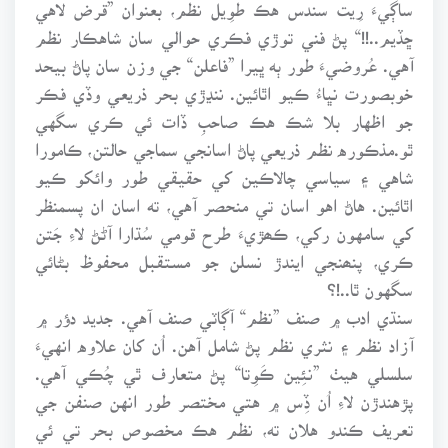
ساڳيءَ رِيت سندس هڪ طوِيل نظم، بعنوان ”قرض لاهي
ڇڏيم..!!“ پڻ فني توڙي فڪري حوالي سان شاهڪار نظم
آهي. عُروضيءَ طور ٻه ڀيرا ”فاعلن“ جي وزن سان پاڻ بيحد
خوبصورت نڀاءُ ڪيو اٿائين. ننڍڙي بحر ذريعي وڏي فڪر
جو اظهار بلا شڪ هڪ صاحبِ ڏات ئي ڪري سگهي
ٿو.مذڪوره نظم ذريعي پاڻ اسانجي سماجي حالتن، ڪامورا
شاهي ۽ سياسي چالاڪين کي حقيقي طور وائکو ڪيو
اٿائين. هاڻ اهو اسان تي منحصر آهي، ته اسان ان پسمنظر
کي سامهون رکي، ڪھڙيءَ طرح قومي سُڌارا آڻڻ لاءِ جَتن
ڪري، پنھنجي ايندڙ نسلن جو مستقبل محفوظ بڻائي
سگهون ٿا..!؟
سنڌي ادب ۾ صنف ”نظم“ آڳاٽي صنف آهي. جديد دؤر ۾
آزاد نظم ۽ نثري نظم پڻ شامل آهن. اُن کان علاوه انهيءَ
سلسلي هيٺ ”نئِين ڪَوِتا“ پڻ متعارف ٿي چُڪي آهي.
پڙهندڙن لاءِ اُن ڏِس ۾ هتي مختصر طور انهن صنفن جي
تعريف ڪندو هلان ته، نظم هڪ مخصوص بحر تي ئي