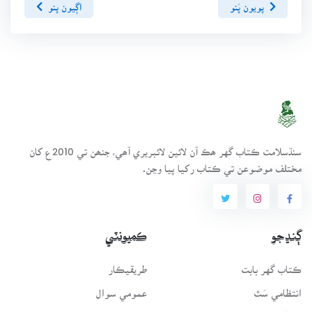
پويون پَنو
اڳيون پنو
سنڌسلامت ڪتاب گهر ھڪ آن لائين لائبريري آھي، جنھن تي 2010ع کان
مختلف موضوعن تي ڪتاب رکيا پيا وڃن.
ڳنڍجو
ڪميونٽي
ڪتاب گهر بابت
طريقيڪار
انتظامي سَٿ
عمومي سوال
رابطو
فورم