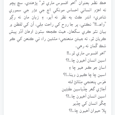
هڪ نظم بعنوان ”اهو افسوس ماري ٿو“ پڙهندي، سچ پڇو
ته اهڙو انساني احساس مونکي اڄ جي دؤر جي سموري
شاعريءَ اندر ڪٿ به نظر نه آيو، ۽ زبان مان نه رڳو
”واھ..!!“ نڪتي، پر جا روح کي راحت مِلِي، اُن کي لفظن ۾
بيان نٿو ڪري سگھان. هيٺ ڪجھه سِٽون اوهان آڏو پيش
ڪريان ٿو، ته جيئن منھنجيءَ مٿئين راءِ تي ڪنھن کي ڪو
شڪ گُمان نه رهي.
“اهو افسوس ماري ٿو..!!
اسين انسان آهيون ڇا..!؟
اسان جو ڪم هيو ڇا ۽
اسين ڇا ڇا ڪيون ويٺا..!؟
هَوَس پنھنجي مِٽائڻ لئه
اُجاڙي گھر ڇڏياسين ڪَئِين
اسين انسان آهيون ڇا..!؟
چڱو انسان کي ڇڏِيو
ڀلا حيوان آهيون ڇا..!؟