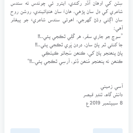
سِٽن کي اوهان آڏو رکندي، ايترو ئي چوندس ته سندس
شاعري کي دل سان پڙهي، هانءُ سان هنڍائيندي، روشن روح
سان اڳتي وڌڻ گهرجي، اهوئي سندس شاعريءَ جو پيغام
آهي؛
”سوچ جو جاري سفر، هر گَلِي ٿڪجي پئي..!!
جا کنئي ٿم پاڻ سان، دردن ڀَرِي ٿڪجي پئي..!!
پاڻ پنھنجو پاڻ کي، ڪنھن سُڃاتو ڪينَڪِي
ڪنھن نه پنھنجو مُنھن ڏٺو، آرسِي ٿڪجي پئي..!!“
آسي زميني
دانش گاھ، ٽنڊو قيصر
8 سيپٽمبر 2019ع