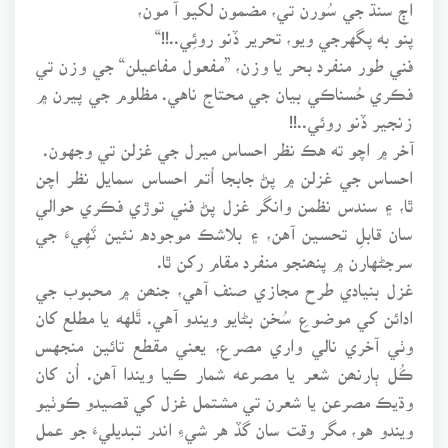
اڄ سنڌ جي سُورن تي، مضمون لکيو آ مون،
پنو به پگهرجي ويو، تحرير ڏنو روئِي..!!“
فني طور منفرد بحر يا وزن، ”مفعول مفاعيلن“ جي وزن تي
فڪري حُسناڪي بيان جي محتاج ناهي. مظلوم جي پيرن ۾
زنجير ڏنو روئي..!!
آخر ۾ اچو ته هڪ نظر احساس ميرل جي غزلن تي وجهون.
احساس جي غزلن ۾ پڻ جابجا اُتم احساس سمايل نظر اچن
ٿا، ۽ سندس نظمن وانگر غزل پڻ فني توڙي فڪري حوالي
سان قابلِ تحسين آهن، ۽ بلاشڪ موجوده نئين ٽَهِيءَ جي
سرجڻهارن ۾ پنھنجو منفرد مقام رکن ٿا.
غزل بنيادي طرح مجازي صنف آهي، جنھن ۾ محبوب جي
ادائن کي موضوعِ سُخن بڻايو ويندو آهي. ٿَلهه يا مطلع کان
وٺي آخري نالي واري مصرع، يعني مقطع تائين منجهس
ڪُل ٻارنھن شعر يا مصرعه شمار ڪيا ويندا آهن. اُن کان
وڌيڪ مصرعن يا شعرن تي مشتمل غزل کي قصيدو ڪوٺيو
ويندو هو، مگر وقت سان گڏ هر شيءِ اندر تبديليءَ جو عمل