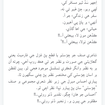
اِجهو سَڏ ٿيو مسافر کي،
لَهِي ويو، ڄڻ هُيو ئي نه،
سفر هي زندگيءَ جو آ،
اُنهيءَ ۾ پاڻ ڀي آهيون،
حياتيءَ جي اها گاڏي،
ڪڏهن مون لاءِ بيھڻي آ..!!
ڪڏهن تولاءِ بيھڻي آ..!!”
شاعري صنف جو چؤسٽو يا قطع پڻ غزل جي فارميٽ يعني
گھاڙيٽي جي صورت ۾نظم جو ئي هڪ روپ آهي. ڇوته اُن
۾ به نظم وانگر فڪري تسلسل موجود هجي ٿو. ٻين لفظن
۾ اسان چؤسٽي کي مختصر نظم پڻ چئي سگهون ٿا.
پياري احساس ميرل جي زيرِ نظر شعري مجموعي ۾ صنف
”چؤسٽي“ سان پڻ پيارو نڀاءُ نظر اچي ٿو.
”احساس جو هانءُ ڇِڳو، تقدير ڏنو روئِي..!!
مظلوم جي پيرن ۾، زنجير ڏنو روئِي..!!