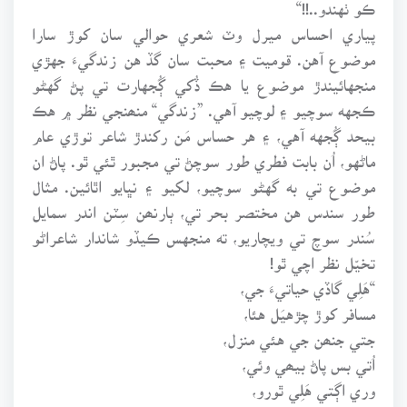
ڪو ٺهندو..!!“
پياري احساس ميرل وٽ شعري حوالي سان کوڙ سارا
موضوع آهن. قوميت ۽ محبت سان گڏ هن زندگيءَ جهڙي
منجهائيندڙ موضوع يا هڪ ڏُکي ڳُجهارت تي پڻ گهڻو
ڪجهه سوچيو ۽ لوچيو آهي. ”زندگي“ منھنجي نظر ۾ هڪ
بيحد ڳُجهه آهي، ۽ هر حساس مَن رکندڙ شاعر توڙي عام
ماڻهو، اُن بابت فطري طور سوچڻ تي مجبور ٿئي ٿو. پاڻ ان
موضوع تي به گهڻو سوچيو، لکيو ۽ نڀايو اٿائين. مثال
طور سندس هن مختصر بحر تي، ٻارنھن سِٽن اندر سمايل
سُندر سوچ تي ويچاريو، ته منجهس ڪيڏو شاندار شاعراڻو
تخيّل نظر اچي ٿو!
“هَلِي گاڏي حياتيءَ جي،
مسافر کوڙ چڙهيَل هئا،
جتي جنھن جي هئي منزل،
اُتي بس پاڻ بيھي وئي،
وري اڳتي هَلِي ٿورو،