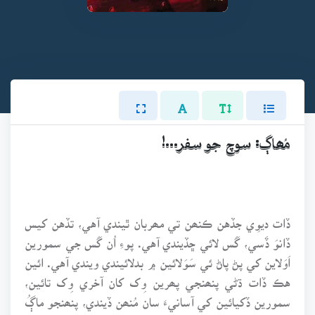
مُھاڳ: سوچ جو سفر...!
ڏات ديوِي جڏهن ڪنھن تي مھربان ٿيندي آهي، تڏهن کيس
ڏانوَ ڏَسي، گَس لائي ڇڏيندي آهي. پوءِ اُن گَس جي سمورين
اَوَلاين کي پڻ پاڻ ئي سَوَلائين ۾ بدلائيندي ويندي آهي. ائين
هڪ ڏات ڌڻي پنھنجي پھرين وِک کان آخري وِک تائين،
سمورين ڏکيائين کي آسانيءَ سان مُنھن ڏيندي، پنھنجو ماڳُ