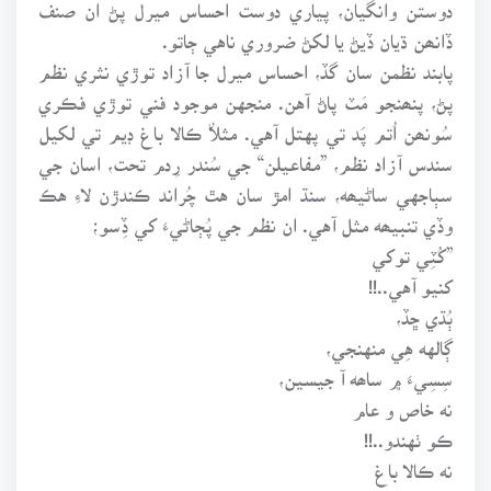
دوستن وانگيان، پياري دوست احساس ميرل پڻ ان صنف
ڏانھن ڌيان ڏيڻ يا لکڻ ضروري ناهي ڄاتو.
پابند نظمن سان گڏ، احساس ميرل جا آزاد توڙي نثري نظم
پڻ، پنھنجو مَٽ پاڻ آهن. منجهن موجود فني توڙي فڪري
سُونھن اُتم پَد تي پهتل آهي. مثلاٌ ڪالا باغ ڊيم تي لکيل
سندس آزاد نظم، ”مفاعيلن“ جي سُندر رِدم تحت، اسان جي
سٻاجهي ساڻيھه، سنڌ امڙ سان هٿ چُراند ڪندڙن لاءِ هڪ
وڏي تنبيھه مثل آهي. ان نظم جي پُڄاڻيءَ کي ڏِسو؛
”کُٽِي توکي
کنيو آهي..!!
ٻُڌي ڇڏ،
ڳالهه هِي منهنجي،
سِسِيءَ ۾ ساھه آ جيسين،
نه خاص و عام
ڪو ٺهندو..!!
نه ڪالا باغ