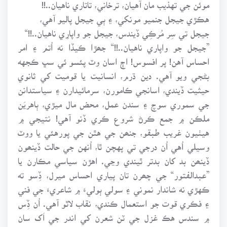
موئن جي تهذيب مان آهيان، ترخاني، تاتاري ناهيان..!!
هڪڙي جيجل جنميو مونکي، ۽ ٻي جيجل پاليو آهي،
جيجل تي سِر مُرڪِي ڏيندس، جيجل جو واپارِي ناهيان..!!“
”جيجل جو واپاري ناهيان..!!“ جھڙا ڪيڏا نه اُتم ۽ امر
احساس آهن! پر افسوس! اڄ اسان وٽ پئسو ئي سڀ ڪجهه
بڻجي ويو آهي. دين ڌرم، انسانيت يا قوميت کي ثانوي
حيثيت ڏيندي، اسانجي ڪامورن، سرمائيدارن ۽ سياستدانن
جي سموري سوچ ۽ سندن عمل، محض مال ميڙي، ٻاهريَن
ملڪن ۾ جمع ڪرڻ شروع ڪري ڏنو آهي! نتيجي ۾
هيٺيون غريب طبقو، جنھن جي هٿن جي پورهئي يا ووٽ
وسيلي اُهي اُن درجي تي پهچن ٿا، اُنهن جي حالت ڏينھون
ڏينھن بد کان بدتر ٿيندي وڃي. اهڙن سياسي مڪارن يا
”عبدالفتور“ جي چھرن تان پياري احساس ميرل، ڏِسو ته
ڪهڙي نه شاندار نموني ۽ سولي ٻوليءَ ۾ شاعريءَ جي فني
۽ فڪري قوت جو استعمال ڪندي، نقاب لاٿو آهي. اُن ڏِس
۾ سندس هڪ غزل جي ٽن شعرن کي اندر جي اَک سان