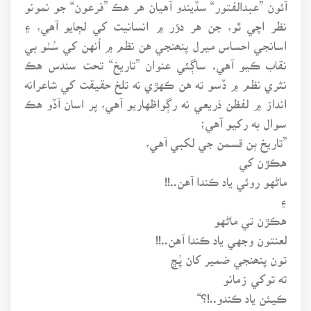
آئون ”عبدالفتور“ سڏيندو آهيان هر هڪ ”فرعون“ جو نمونو
نظر اچي ٿو، جن هر دؤر ۾ انسانيت کي لڄايو آهي، ۽
اسانجي احساس ميرل پنھنجي هن نظم ۾ اُنهن کي سُٺو بي
نقاب ڪيو آهي. ساڳئي عنوان ”تاريخ“ تحت سندس هڪ
نثري نظم ۾ ڏسو ته هن ڪهڙي نه تلخ حقيقت کي شاعرانه
انداز ۾ لفظن ذريعي نه رڳواظهاريو آهي، پر اسان آڏو هڪ
سوال به رکيو آهي؛
”تاريخ ٻن قسمن جي لکبي آهي،
هڪڙن کي
ماڻهو روئي ياد ڪندا آهن..!!
۽
هڪڙن تي ماڻهو
لعنتون وجهي ياد ڪندا آهن..!!
تون پنھنجي ضمير کان پُڇ
ته توکي زمانو
ڪيئن ياد ڪندو..!؟“