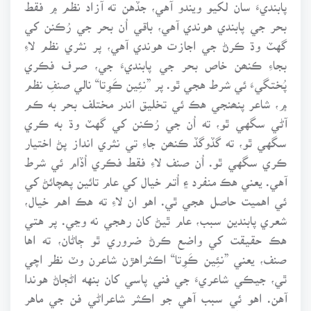
پابنديءَ سان لکيو ويندو آهي، جڏهن ته آزاد نظم ۾ فقط
بحر جي پابندي هوندي آهي، باقي اُن بحر جي رُڪنن کي
گهٽ وڌ ڪرڻ جي اجازت هوندي آهي، پر نثري نظم لاءِ
بجاءِ ڪنھن خاص بحر جي پابنديءَ جي، صرف فڪري
پُختگيءَ ئي شرط هجي ٿو. پر ”نئِين ڪَوِتا“ نالي صنفِ نظم
۾، شاعر پنھنجي هڪ ئي تخليق اندر مختلف بحر به ڪم
آڻي سگهي ٿو، ته اُن جي رُڪنن کي گهٽ وڌ به ڪري
سگهي ٿو، ته گڏوگڏ ڪنھن جاءِ تي نثري انداز پڻ اختيار
ڪري سگهي ٿو. اُن صنف لاءِ فقط فڪري اُڏام ئي شرط
آهي. يعني هڪ منفرد ۽ اُتم خيال کي عام تائين پھچائڻ کي
ئي اهميت حاصل هجي ٿي. اهو ان لاءِ ته هڪ اهم خيال،
شعري پابندين سبب، عام ٿيڻ کان رهجي نه وڃي. پر هتي
هڪ حقيقت کي واضع ڪرڻ ضروري ٿو ڄاڻان، ته اها
صنف، يعني ”نئِين ڪَوِتا“ اڪثراهڙن شاعرن وٽ نظر اچي
ٿي، جيڪي شاعريءَ جي فني پاسي کان بنهه اڻڄاڻ هوندا
آهن. اهو ئي سبب آهي جو اڪثر شاعراڻي فن جي ماهر