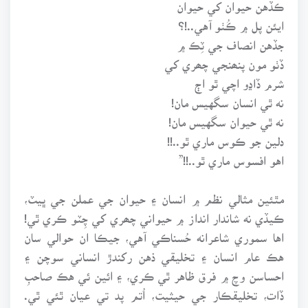
ڪڏهن حيوان کي حيوان
ايئن پل ۾ ڪُٺو آهي..!؟
جڏهن انصاف جي ٽِڪ ۾
ڏٺو مون پنھنجي چھري کي
شرم ڏاڍو اچي ٿو اڄ
نه ٿي انسان سگهيس مان!
نه ٿي حيوان سگهيس مان!
دلين جو ڪوس ماري ٿو..!!
اهو افسوس ماري ٿو..!!”
مٿئين مثالي نظم ۾ انسان ۽ حيوان جي عملن جي ڀيٽ،
ڪيڏي نه شاندار انداز ۾ حيواني چھري کي چِٽو ڪري ٿي!
اها سموري شاعرانه حُسناڪي آهي، جيڪا ان حوالي سان
هڪ عام انسان ۽ تخليقي ذهن رکندڙ انساني سوچن ۽
احساسن وچ ۾ فرق ظاهر ٿي ڪري، ۽ ائين ئي هڪ صاحبِ
ڏات، تخليقڪار جي حيثيت، اُتم پد تي عيان ٿئي ٿي.