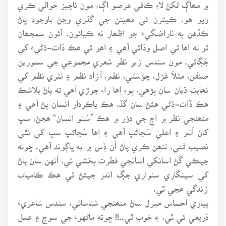
۾ مھاڳ لکڻ لاءِ ڪافي عرصو اڳ، مون ناچيز حوالي ڪري
ويو هو. ڪيترن ئي مھينن جي گذري وڃڻ باوجود پاڻ
ڪڏهن به ناراضگيءَ جو اظھار نه ڪيائون. آئون سمجھان
ٿو ته اِها ئي اصل وڏائي آهي ۽ اهو ئي هڪ ڏات-ڌڻيءَ کي
جُڳائي. مون سندس زيرِ نظر شعري مجموعي جي سمورين
صنفن، مثلاََ غزل، چؤسٽي، نظم، آزاد نظم ۽ نثري نظم کي
نھايت ڌيان سان پڙهي، پوءِ اِها راءِ جوڙي آهي ته پاڻ بلاشڪ
هڪ ڏات-ڌڻي هئڻ سان گڏ، هڪ باڪردار انسان پڻ آهي ۽
منھنجي نظر ۾ اڄ جي دؤر ۾ هڪ ”سُٺو انسان“ هجڻ، سڀ
کان اُتم ۽ اعليٰ سُڃاڻپ آهي ۽ اِها سُڃاڻپ سڀ کي نٿي
نصيب ٿئي، تنھن ڪري پاڻ اُن ڏِس ۾ به ڀاڳوند آهي. ڇوته
جيڪي گُڻ اسانکي اسانجي فطرت بخشي ٿي، اُنهن سان پاڻ
کي سينگاري سنواري جڳ اندر جيئڻ ئي هڪ ڪامياب
زندگي هجي ٿي.
پياري احساس ميرل ساڻ منھنجي شناسائي، سندس شاعريءَ
ذريعي ئي ٿي، ۽ خوب ٿي..!! ڇوته ماڻهوءَ جي سوچ ۽ عمل