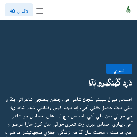
لاگ ان
شاعري
دَرد گهُنگهرو ٻَڌا
احساس ميرل سَيبتو سُڄاڻ شاعر آهي، جنھن پنھنجي شاعراڻي پنڌ ۾
سٺي مڃتا حاصل ڪئي آهي، اِها مڃتا کيس وقتائتي سُندر شاعريءَ
جي حوالي سان ملي آھي. احساس سچ تہ سھڻن احساسن جو شاعر
آهي. پياري احساس ميرل وٽ شعري حوالي سان کوڙ سارا موضوع
آهن. قوميت ۽ محبت سان گڏ هن زندگيءَ جھڙي منجهائيندڙ موضوع