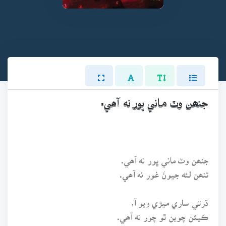
جنھن وٽ ماني ڀور نه آھي.
جنھن وٽ ماني ڀور نه آھي.
تنھن لئه جيونَ غور نه آھي.
ڌرتي ساري ميڙي ويو آ،
ڪيئن چوين ٿو چور نه آھي.