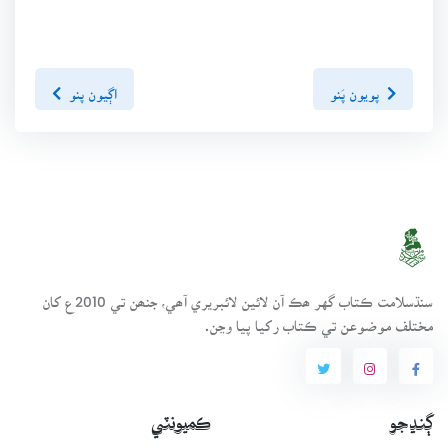
پويون پَنو
اڳيون پنو
سنڌسلامت ڪتاب گهر ھڪ آن لائين لائبريري آھي، جنھن تي 2010ع کان
مختلف موضوعن تي ڪتاب رکيا پيا وڃن.
ڳنڍجو
ڪميونٽي