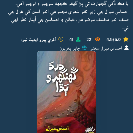
يا هڪ ڏُکي ڳُجهارت تي پڻ گهڻو ڪجهه سوچيو ۽ لوچيو آهي.
احساس ميرل جي زيرِ نظر شعري مجموعي اندر اسان کي غزل جي
صنف اندر مختلف موضوعن، خيالن ۽ احساسن جي اُپٽار نظر اچي
ٿي.
4.5/5.0
221
41
آخري ڀيرو اپڊيٽ ٿيو:
احساس ميرل سھتو
ڇاپو پھريون