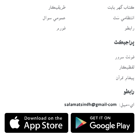
ڪتاب گهر بابت
طريقيڪار
انتظامي سَٿ
عمومي سوال
رابطو
فورم
پراجيڪٽ
فونٽ سرور
لفظيڪار
پيغامِ قرآن
رابطو
اي-ميل:
salamatsindh@gmail.com