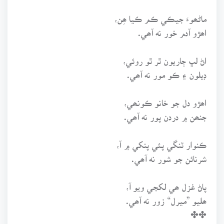
ماڻھوءَ جيڪي ڪم ڪيا ھِن،
اھڙو آدم خور نه آھي.
اڻ لڀ ڄاريون ٿر ٿو روئي،
ڊيلون ۽ ڪو مور نه آھي.
اھڙو دل جو خانو ڪونھي،
جنھن ۾ دردن پور نه آھي.
ڪنوار ٽنگي پئي پنکي ۾ آ،
شرنائن جو شور نه آھي.
پاڻ غزل ھي لکجي ويو آ،
ھليو ”ميرل“ زور نه آھي.
✤✤