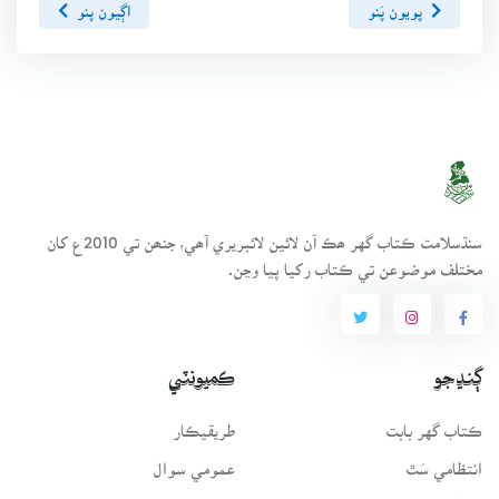
پويون پَنو
اڳيون پنو
سنڌسلامت ڪتاب گهر ھڪ آن لائين لائبريري آھي، جنھن تي 2010ع کان
مختلف موضوعن تي ڪتاب رکيا پيا وڃن.
ڳنڍجو
ڪميونٽي
ڪتاب گهر بابت
طريقيڪار
انتظامي سَٿ
عمومي سوال
رابطو
فورم