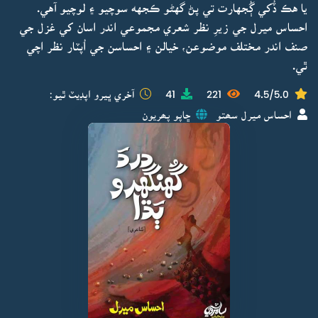
يا هڪ ڏُکي ڳُجهارت تي پڻ گهڻو ڪجهه سوچيو ۽ لوچيو آهي.
احساس ميرل جي زيرِ نظر شعري مجموعي اندر اسان کي غزل جي
صنف اندر مختلف موضوعن، خيالن ۽ احساسن جي اُپٽار نظر اچي
ٿي.
4.5/5.0
221
41
آخري ڀيرو اپڊيٽ ٿيو:
احساس ميرل سھتو
ڇاپو پھريون