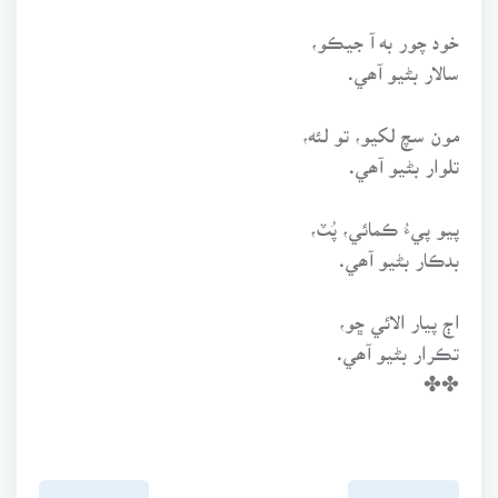
خود چور به آ جيڪو،
سالار بڻيو آھي.
مون سچ لکيو، تو لئه،
تلوار بڻيو آھي.
پيو پيءُ ڪمائي، پُٽ،
بدڪار بڻيو آھي.
اڄ پيار الائي ڇو،
تڪرار بڻيو آھي.
✤✤