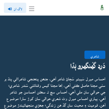
لاگ ان
شاعري
دَرد گهُنگهرو ٻَڌا
احساس ميرل سَيبتو سُڄاڻ شاعر آهي، جنھن پنھنجي شاعراڻي پنڌ ۾
سٺي مڃتا حاصل ڪئي آهي، اِها مڃتا کيس وقتائتي سُندر شاعريءَ
جي حوالي سان ملي آھي. احساس سچ تہ سھڻن احساسن جو شاعر
آهي. پياري احساس ميرل وٽ شعري حوالي سان کوڙ سارا موضوع
آهن. قوميت ۽ محبت سان گڏ هن زندگيءَ جھڙي منجهائيندڙ موضوع