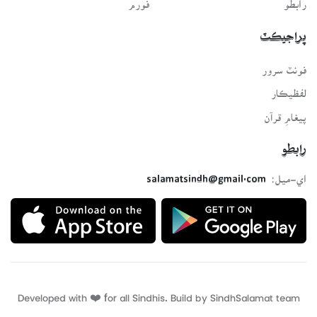
پراجيڪٽ
فونٽ سرور
لفظيڪار
پيغامِ قرآن
رابطو
اي-ميل:
salamatsindh@gmail.com
Developed with ❤️ for all Sindhis. Build by
SindhSalamat
team