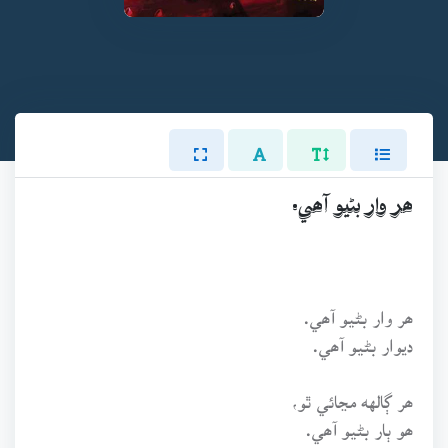
ھر وار بڻيو آھي.
ھر وار بڻيو آھي.
ديوار بڻيو آھي.
ھر ڳالهه مڃائي ٿو،
ھو ٻار بڻيو آھي.