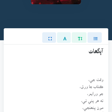
آپگھات
وقت جي،
ڪتاب جا ورق،
جو ورايم،
ته هر پني تي،
مون پنھنجي،