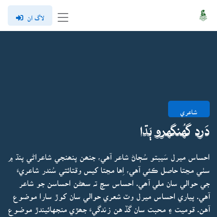
لاگ ان
شاعري
دَرد گهُنگهرو ٻَڌا
احساس ميرل سَيبتو سُڄاڻ شاعر آهي، جنھن پنھنجي شاعراڻي پنڌ ۾
سٺي مڃتا حاصل ڪئي آهي، اِها مڃتا کيس وقتائتي سُندر شاعريءَ
جي حوالي سان ملي آھي. احساس سچ تہ سھڻن احساسن جو شاعر
آهي. پياري احساس ميرل وٽ شعري حوالي سان کوڙ سارا موضوع
آهن. قوميت ۽ محبت سان گڏ هن زندگيءَ جھڙي منجهائيندڙ موضوع