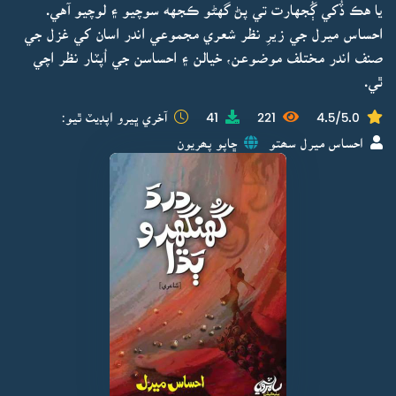
يا هڪ ڏُکي ڳُجهارت تي پڻ گهڻو ڪجهه سوچيو ۽ لوچيو آهي.
احساس ميرل جي زيرِ نظر شعري مجموعي اندر اسان کي غزل جي
صنف اندر مختلف موضوعن، خيالن ۽ احساسن جي اُپٽار نظر اچي
ٿي.
4.5/5.0
221
41
آخري ڀيرو اپڊيٽ ٿيو:
احساس ميرل سھتو
ڇاپو پھريون