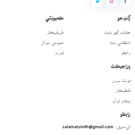
ڳنڍجو
ڪميونٽي
ڪتاب گهر بابت
طريقيڪار
انتظامي سَٿ
عمومي سوال
رابطو
فورم
پراجيڪٽ
فونٽ سرور
لفظيڪار
پيغامِ قرآن
رابطو
اي-ميل:
salamatsindh@gmail.com