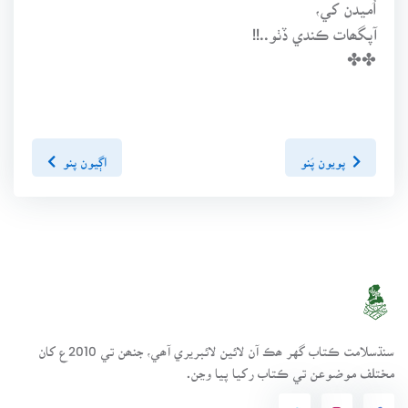
اُميدن کي،
آپگھات ڪندي ڏٺو..!!
✤✤
پويون پَنو
اڳيون پنو
سنڌسلامت ڪتاب گهر ھڪ آن لائين لائبريري آھي، جنھن تي 2010ع کان
مختلف موضوعن تي ڪتاب رکيا پيا وڃن.