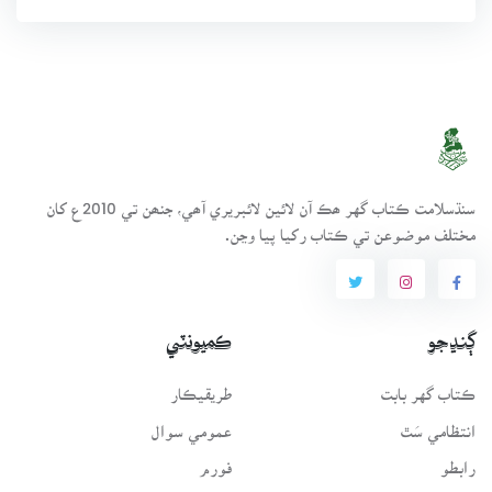
سنڌسلامت ڪتاب گهر ھڪ آن لائين لائبريري آھي، جنھن تي 2010ع کان
مختلف موضوعن تي ڪتاب رکيا پيا وڃن.
ڳنڍجو
ڪميونٽي
ڪتاب گهر بابت
طريقيڪار
انتظامي سَٿ
عمومي سوال
رابطو
فورم