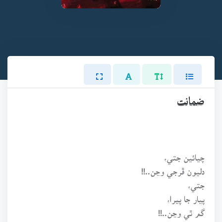
ضمانت
چيائين جتي،
دليون ڦرجي وڃن..!!
جتي،
پيار جا پيرا،
گم ٿي وڃن..!!