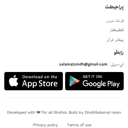
پراجيڪٽ
فونٽ سرور
لفظيڪار
پيغامِ قرآن
رابطو
اي-ميل:
salamatsindh@gmail.com
Developed with ❤️ for all Sindhis. Build by
SindhSalamat
team
Privacy policy
Terms of use