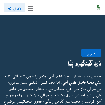
لاگ ان
شاعري
دَرد گهُنگهرو ٻَڌا
احساس ميرل سَيبتو سُڄاڻ شاعر آهي، جنھن پنھنجي شاعراڻي پنڌ ۾
سٺي مڃتا حاصل ڪئي آهي، اِها مڃتا کيس وقتائتي سُندر شاعريءَ
جي حوالي سان ملي آھي. احساس سچ تہ سھڻن احساسن جو شاعر
آهي. پياري احساس ميرل وٽ شعري حوالي سان کوڙ سارا موضوع
آهن. قوميت ۽ محبت سان گڏ هن زندگيءَ جھڙي منجهائيندڙ موضوع