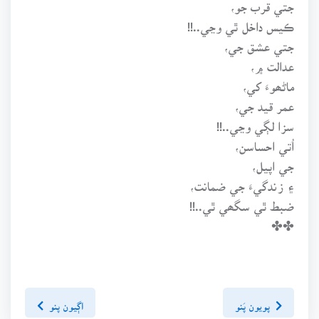
جتي قرب جو،
ڪيس داخل ٿي وڃي..!!
جتي عشق جي،
عدالت ۾،
ماڻھوءَ کي،
عمر قيد جي،
سزا لڳي وڃي..!!
اُتي احساسن،
جي اپيل،
۽ زندگيءَ جي ضمانت،
ضبط ٿي سگھي ٿي..!!
✤✤
پويون پَنو
اڳيون پنو