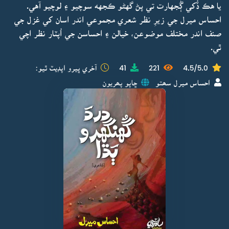
يا هڪ ڏُکي ڳُجهارت تي پڻ گهڻو ڪجهه سوچيو ۽ لوچيو آهي.
احساس ميرل جي زيرِ نظر شعري مجموعي اندر اسان کي غزل جي
صنف اندر مختلف موضوعن، خيالن ۽ احساسن جي اُپٽار نظر اچي
ٿي.
4.5/5.0
221
41
آخري ڀيرو اپڊيٽ ٿيو:
احساس ميرل سھتو
ڇاپو پھريون