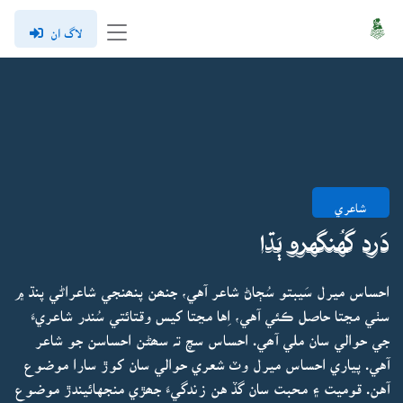
لاگ ان
شاعري
دَرد گهُنگهرو ٻَڌا
احساس ميرل سَيبتو سُڄاڻ شاعر آهي، جنھن پنھنجي شاعراڻي پنڌ ۾
سٺي مڃتا حاصل ڪئي آهي، اِها مڃتا کيس وقتائتي سُندر شاعريءَ
جي حوالي سان ملي آھي. احساس سچ تہ سھڻن احساسن جو شاعر
آهي. پياري احساس ميرل وٽ شعري حوالي سان کوڙ سارا موضوع
آهن. قوميت ۽ محبت سان گڏ هن زندگيءَ جھڙي منجهائيندڙ موضوع