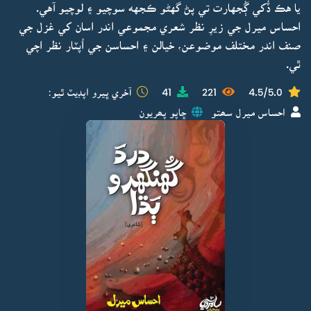
يا هڪ ڏُکي ڳُجهارت تي پڻ گهڻو ڪجهه سوچيو ۽ لوچيو آهي.
احساس ميرل جي زيرِ نظر شعري مجموعي اندر اسان کي غزل جي
صنف اندر مختلف موضوعن، خيالن ۽ احساسن جي اُپٽار نظر اچي
ٿي.
4.5/5.0
221
41
آخري ڀيرو اپڊيٽ ٿيو:
احساس ميرل سھتو
ڇاپو پھريون