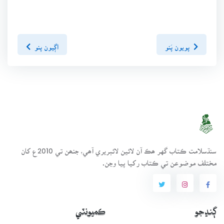
پويون پَنو
اڳيون پنو
سنڌسلامت ڪتاب گهر ھڪ آن لائين لائبريري آھي، جنھن تي 2010ع کان
مختلف موضوعن تي ڪتاب رکيا پيا وڃن.
ڳنڍجو
ڪميونٽي