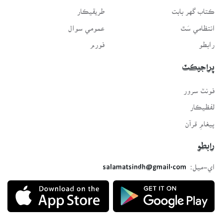
ڪتاب گهر بابت
طريقيڪار
انتظامي سَٿ
عمومي سوال
رابطو
فورم
پراجيڪٽ
فونٽ سرور
لفظيڪار
پيغامِ قرآن
رابطو
اي-ميل:
salamatsindh@gmail.com