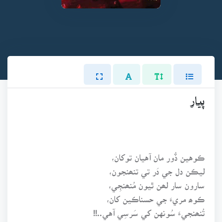
پيار
ڪوهين ڏُور مان آهيان توکان،
ليڪن دل جي دَر تي تنھنجون،
سارون سار لھن ٿيون مُنھنجِي،
ڪوھ مريءَ جي حسناڪين کان،
تُنھنجيءَ سُونهن کي سَرسِي آهي..!!