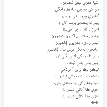
نٿيا جھڙي نيڻن تُنھنجن،
من کي ياد جِي ساوڪ وانگي،
گھيري ڇڏِيو آهي تو بن،
پيار ته پنھنجو پربت کان ۽،
آهوڙن کان اوچو آهي..!!
چشمن جھڙيون اکيون تُنھنجون،
نيلم واديءَ جھڙيون ڳالھيون،
سامھون ڏونگر عرش سان ڳالھيون،
ڪن ٿا مونکي ائين لڳي ٿو،
جبل پاڻي پاڻي ٿيندا،
ليڪن پڪ پرين آ مونکي،
پنھنجو ساٿ نه پاڻي ٿيندو..!!
دنيا جنھن کي ياد ڪندي پئي،
اهڙي ڪا آکاڻي ٿيندو..!!
اهڙي ڪا آکاڻي ٿيندو..!!
✤✤