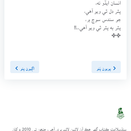
انسان ايڏو ته،
پٿر دل ٿي ويو آهي،
جو سندس سوچ ۾،
پٿر به پٿر ٿي ويو آهي..!!
✤✤
پويون پَنو
اڳيون پنو
سنڌسلامت ڪتاب گهر ھڪ آن لائين لائبريري آھي، جنھن تي 2010ع کان