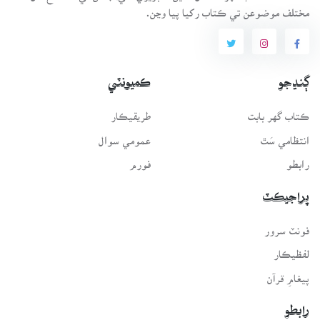
مختلف موضوعن تي ڪتاب رکيا پيا وڃن.
ڳنڍجو
ڪميونٽي
ڪتاب گهر بابت
طريقيڪار
انتظامي سَٿ
عمومي سوال
رابطو
فورم
پراجيڪٽ
فونٽ سرور
لفظيڪار
پيغامِ قرآن
رابطو