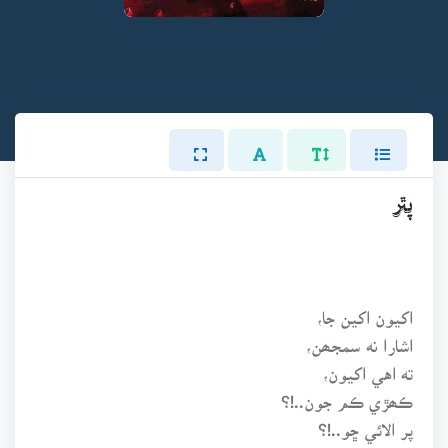
پٿر
اکيون اکين جا،
اشارا نه سمجھن،
ته اهي اکيون،
ڪھڙي ڪم جون..!؟
پر الائي ڇو..!؟