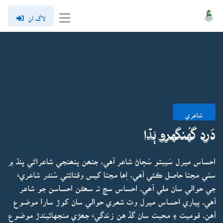
لاگ ان
شاعري
دَرد گهُنگهرو ٻَڌا
احساس ميرل سَيبتو سُڄاڻ شاعر آهي، جنھن پنھنجي شاعراڻي پنڌ ۾
سٺي مڃتا حاصل ڪئي آهي، اِها مڃتا کيس وقتائتي سُندر شاعريءَ
جي حوالي سان ملي آھي. احساس سچ تہ سھڻن احساسن جو شاعر
آهي. پياري احساس ميرل وٽ شعري حوالي سان کوڙ سارا موضوع
آهن. قوميت ۽ محبت سان گڏ هن زندگيءَ جھڙي منجهائيندڙ موضوع