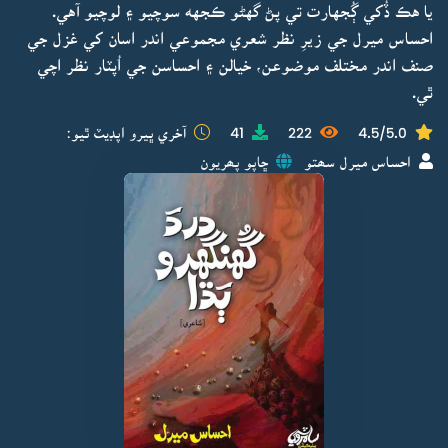
يا هڪ ڏُکي ڳُجهارت تي پڻ گهڻو ڪجهه سوچيو ۽ لوچيو آهي.
احساس ميرل جي زيرِ نظر شعري مجموعي اندر اسان کي غزل جي
صنف اندر مختلف موضوعن، خيالن ۽ احساسن جي اُپٽار نظر اچي
ٿي.
4.5/5.0
222
41
آخري ڀيرو اپڊيٽ ٿيو:
احساس ميرل سھتو
ڇاپو پھريون